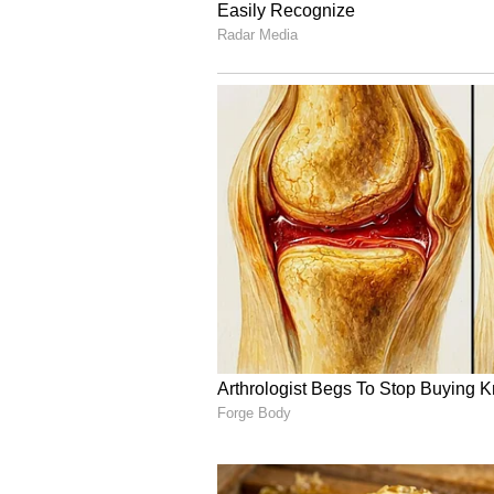
Vi
ಗಮನಿಸಿ: ಈರುಳ್ಳಿ ಭುಜಿಯಾ ಬ
ಪುಡಿಯ ಬದಲಿಗೆ ಕಾಶ್ಮೀರಿ ಕೆಂ