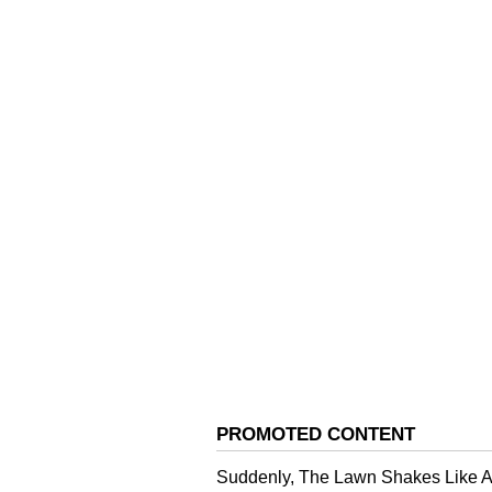
ಮಧ್ಯಮದಲ್ಲಿಟ್ಟು 1-2 ನಿಮಿಷ ಬೇಯಿಸಿ. ಮಸ
ತಿರುಗಬಾರದು ಅಥವಾ ಮುದ್ದೆಯಾಗಬಾರದು
ಇದು ಅತಿ ಮುಖ್ಯವಾದ ಹಂತ. ಅಡುಗೆ ಪೂರ್ತಿ
ಮೊದಲೇ ಉಪ್ಪು ಹಾಕಿದರೆ ಈರುಳ್ಳಿಯಿಂದ ನೀರು
ಉಪ್ಪು ಹಾಕಿ ಒಮ್ಮೆ ಬೆರೆಸಿದ ನಂತರ ಸ್ಟವ್ ಆಫ
ಉದುರಿಸಿ ಚೆನ್ನಾಗಿ ಬೆರೆಸಿ. ಕೊತ್ತಂಬರಿ ಸೊ
ಈಗ ಘಮಘಮಿಸುವ, ಗರಿಗರಿಯಾದ ಈರುಳ್ಳಿ ಭ
ಬಡಿಸಿ ನೋಡಿ, ಮನೆಯವರೆಲ್ಲರೂ ಹರಟೆ ಹೊಡ