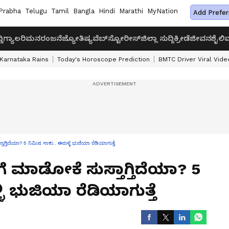
Prabha
Telugu
Tamil
Bangla
Hindi
Marathi
MyNation
Add Prefer
ದಿ
ಗ್ಯಾಲರಿ
ಮನರಂಜನೆ
ಜ್ಯೋತಿಷ್ಯ
ವೆಬ್‌ಸ್ಟೋರೀಸ್
ಜಿಲ್ಲಾ ಸುದ್ದಿ
ಕ್ರೀಡೆ
ಜೀವನಶೈಲಿ
ವ
Karnataka Rains
Today's Horoscope Prediction
BMTC Driver Viral Vide
ಾಗ್ತಿದೆಯಾ? 5 ನಿಮಿಷ ಸಾಕು.. ಈರುಳ್ಳಿ ಭುಜಿಯಾ ರೆಡಿಯಾಗುತ್ತೆ
ೆ ಮಾಡೋಕೆ ಸುಸ್ತಾಗ್ತಿದೆಯಾ? 5
ಳಿ ಭುಜಿಯಾ ರೆಡಿಯಾಗುತ್ತೆ