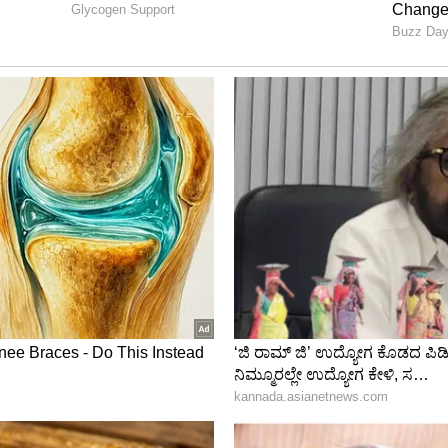
ew post on Instagram
ಣ್ಣವು ಆಕರ್ಷಕವಾಗಿ ಕಾಣಲು ಸಾಮಾನ್ಯ ಖಾರದ
ಪು ಮೆಣಸಿನ ಪುಡಿಯನ್ನು ಬಳಸಬಹುದು.