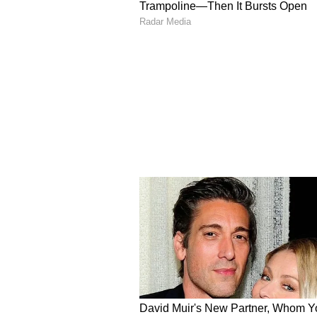
Related Articles
ಅರ್ಧ ಸೀಳಿಟ್ಟ ನಿಂಬೆಹಣ್ಣ
ವಾರ ಕಳೆದ್ರೂ ಹಾಳಾಗಬಾ
ಜಸ್ಟ್‌ ಹೀಗೆ ಮಾಡಿ