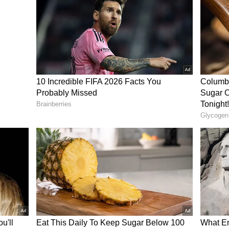
ು ಒಂದು
ತೆಂಗಿನಕಾಯಿ ಚಟ್ನಿ ಹೋಟೆಲ್ ರುಚಿ
ರದೆಂದರೆ
ಬರ್ಬೇಕಾ? ನಮ್ಮ ಅಜ್ಜಿಯ ಕಾಲದ
ಈ ಸೀಕ್ರೆಟ್ ಮಸಾಲೆ ಸೇರಿಸಿ