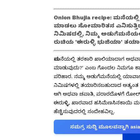
Onion Bhujia recipe: ಮನೆಯಲ
ಮಾಡಲು ಸೋಮಾರಿತನ ಎನಿಸುತ್ತಿದೆ
ನಿಮಿಷದಲ್ಲಿ, ನಿಮ್ಮ ಅಡುಗೆಮನೆಯಲ್
ರುಚಿಯ 'ಈರುಳ್ಳಿ ಭುಜಿಯಾ' ತಯ
ಮ
ನೆಯಲ್ಲಿ ತರಕಾರಿ ಖಾಲಿಯಾದಾಗ ಅಥವಾ 
ಮಾಡುವುದು?' ಎಂಬ ಗೊಂದಲ ನಿಮಗೂ ಕಾಡುತ
ಪರಿಹಾರ. ನಮ್ಮ ಅಡುಗೆಮನೆಯಲ್ಲಿ ಯಾವಾಗ
ನಿಮಿಷಗಳಲ್ಲಿ ತಯಾರಿಸಬಹುದಾದ ಅತ್ಯಂತ ರು
ಆಗಿ ಅಥವಾ ಚಪಾತಿ, ಪರಾಠದೊಳಗೆ ರೋಲ್ ಮಾ
ಈರುಳ್ಳಿ, ಖಾರವಾದ ಹಸಿಮೆಣಸಿನಕಾಯಿ ಮತ
ಹೆಚ್ಚಿಸುವುದರಲ್ಲಿ ಸಂದೇಹವಿಲ್ಲ.
ಸಮಗ್ರ ಸುದ್ದಿ ಮೂಲವನ್ನಾಗಿ asi