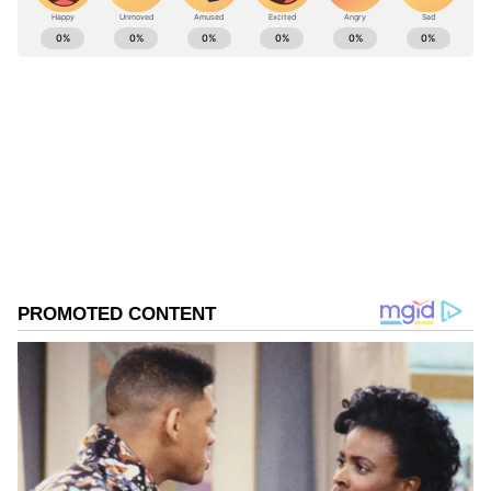
ABOUT THE AUTHOR
Anusha Kb
AK
Anusha KB ಸುದ್ದಿಲೋಕದಲ್ಲಿ 13 ವರ್ಷಗಳ ಅನುಭವ, ರಾಜಕೀಯ,
ಸಿನಿಮಾ, ದೇಶ, ವಿದೇಶ ಸುದ್ದಿಗಳಲ್ಲಿ ಆಸಕ್ತಿ. ಸುವರ್ಣ
ಡಿಜಿಟಲ್‌ನಲ್ಲೀಗ ಸೀನಿಯರ್ ಸಬ್ ಎಡಿಟರ್.
ಆಹಾರ
Published :
Apr 11 2024, 11:42 AM IST