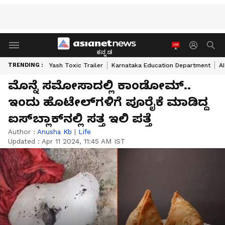
ಕನ್ನಡ
TRENDING :
Yash Toxic Trailer
Karnataka Education Department
A
ಮೊನ್ನೆ ಸಮೋಸಾದಲ್ಲಿ ಕಾಂಡೋಮ್..
ಇಂದು ಹೊಟೇಲ್‌ಗಳಿಗೆ ಪೂರೈಕೆ ಮಾಡಿದ್ದ
ಐಸ್‌ಬ್ಲಾಕ್‌ನಲ್ಲಿ ಸತ್ತ ಇಲಿ ಪತ್ತೆ
Author :
Anusha Kb
|
Life
Updated :
Apr 11 2024, 11:45 AM IST