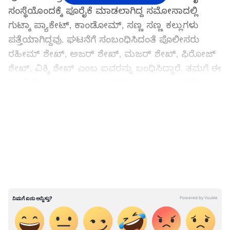
ಸಂಸ್ಥೆಯೊಂದಕ್ಕೆ ಪೂರೈಕೆ ಮಾಡಲಾಗಿದ್ದ ಸಮೋಸಾದಲ್ಲಿ
ಗುಟ್ಕಾ ಪ್ಯಾಕೇಟ್, ಕಾಂಡೋಮ್, ಸಣ್ಣ ಸಣ್ಣ ಕಲ್ಲುಗಳು
ಪತ್ತೆಯಾಗಿದ್ದವು. ಘಟನೆಗೆ ಸಂಬಂಧಿಸಿದಂತೆ ಪೊಲೀಸರು
ರಹೀಮ್ ಶೇಖ್, ಅಜರ್ ಶೇಖ್, ಮಜರ್ ಶೇಖ್, ಫಿರೋಜ್
ಶೇಖ್, ವಿಕ್ಕಿ ಶೇಖ್ ಎಂಬ ಐವರನ್ನು ಬಂಧಿಸಿದ್ದಾರೆ. ತಮಗೆ ಈ
ಹಿಂದೆ ನೀಡಲಾಗಿದ್ದ ಆಹಾರ ಗುತ್ತಿಗೆಯನ್ನು ಆಹಾರದಲ್ಲಿ
ಕಲಬೆರಕೆ ಕಂಡು ಬಂದ ಹಿನ್ನೆಲೆಯಲ್ಲಿ ಬೇರೆ ಸಂಸ್ಥೆಗೆ ಗುತ್ತಿಗೆ
LATEST VIDEOS
ನೀಡಿದ್ದಕ್ಕೆ ಹಾಗೂ ಹೊಸದಾಗಿ ಗುತ್ತಿಗೆ ಪಡೆದ ಆಹಾರ
ಸಂಸ್ಥೆಯ ಹೆಸರು ಹಾಳು ಮಾಡಲು ಈ ಕೃತ್ಯವೆಸಗಿದ್ದಾರೆ
ಎಂದು ಪೊಲೀಸ್ ತನಿಖೆ ವೇಳೆ ತಿಳಿದು ಬಂದಿದೆ.
ಹೈಫೈ ರೆಸ್ಟೋರೆಂಟ್‌ನಿಂದ ವೆಜ್‌ ಊಟ ಆರ್ಡರ್ ಮಾಡಿದ
ವ್ಯಕ್ತಿ, ಆಹಾರದಲ್ಲಿತ್ತು ಸತ್ತ ಇಲಿ!