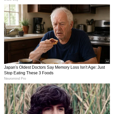
ಆಡಳಿತದ ಜಂಟಿ ಆಯುಕ್ತ ಅರ್ಜುನ್‌ ಭುಜಬಲ್
ಮಾಧ್ಯಮಗಳಿಗೆ ಪ್ರತಿಕ್ರಿಯೆ ನೀಡಿದ್ದು,
ಈ ಬಗ್ಗೆ ದೂರು ಬಂದಿದ್ದು,ನಾವು ನಮ್ಮ ಅಧಿಕಾರಿಗಳನ್ನು
ಜುನ್ನಾರ್‌ಗೆ ಕಳುಹಿಸಿ ಸಮಸ್ಯೆಯ ಕುರಿತು ತನಿಖೆ ನಡೆಸಿ ಸೂಕ್ತ
ಕ್ರಮ ಕೈಗೊಳ್ಳಲು ಸೂಚಿಸಿದ್ದೇವೆ ಎಂದು ಹೇಳಿದ್ದಾರೆ. ನಾವು
ನಮ್ಮ ಎಫ್‌ಡಿಎ ಪುಣೆ ಕಚೇರಿಗೆ ಈ ವಿಷಯವನ್ನು ಆದ್ಯತೆಯ
ಮೇರೆಗೆ ತನಿಖೆ ಮಾಡಲು ಮತ್ತು ಸೂಕ್ತ ಕ್ರಮ ತೆಗೆದುಕೊಳ್ಳಲು
ಸೂಚನೆ ನೀಡಿದ್ದೇವೆ ಎಂದು ರಾಜ್ಯ ಆಹಾರ ಸಚಿವ
ಧರ್ಮರಾವ್ ಬಾಬಾ ಅತ್ರಮ್ ತಿಳಿಸಿದ್ದಾರೆ.
RECOMMENDED STORIES
ತನಗೆ ಕಡಿದ ಇಲಿಯನ್ನ ಹಿಡಿದು ಕಚ್ಚಿ ಸಾಯಿಸಿದ ಯುವತಿ
ಆಸ್ಪತ್ರೆಗೆ!