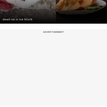
dead rat in Ice block