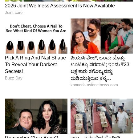
ಕುಟುಂಬಗಳೊಂದಿಗೆ ನಮ್ಮ ರಜಾದಿನಗಳನ್ನು ಅಧಿಕೃತವಾಗಿ
ಆಚರಿಸಲು ಸಮರ್ಥರಾಗಿರುವುದು ಬಹಳ ಮುಖ್ಯ’’ ಎಂದೂ
ಅವರು ಹೇಳಿದರು.
ಇದನ್ನೂ ಓದಿ:
ಆರತಕ್ಷತೆ ನಡೆದ ಕೆಲವೇ ನಿಮಿಷಗಳಲ್ಲಿ
ಭೀಕರ ಅಪಘಾತದಲ್ಲಿ ಬಲಿಯಾದ ವಧು; ವರನಿಗೆ
ಗಂಭೀರ ಗಾಯ!
ಇದೇ ರೀತಿ, ಪ್ರತಿನಿಧಿಗಳ ಸದನದಲ್ಲಿ ದೀಪಾವಳಿ ಡೇ ಆ್ಯಕ್ಟ್
ಅನ್ನು ಪರಿಚಯಿಸಿದ್ದನ್ನು ಹೆಚ್ಚಿನ ಸಂಖ್ಯೆಯ
ಸಮುದಾಯದವರು ಶ್ಲಾಘಿಸಿದರು.
ಇದನ್ನೂ ಓದಿ:
ಏರ್‌ಪೋರ್ಟ್‌ ಗೇಟ್‌ನಲ್ಲೇ ಕಾಮಿಡಿಯನ್‌
ಸೇರಿ ಇಬ್ಬರು ಮಹಿಳೆಯರ ಬಟ್ಟೆ ಬಿಚ್ಚಿಸಿದ ಏರ್‌ಲೈನ್ಸ್‌