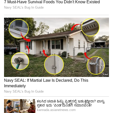
ಏಷ್ಯ - ಅಮೆರಿಕ ಸಮುದಾಯದ ಗೋಚರತೆಯನ್ನು
ಹೆಚ್ಚಿಸಲು ಗ್ರೇಸ್‌ ಮೆಂಗ್ ಅವರ ನಿರಂತರ ಕೆಲಸವನ್ನು
ಶ್ಲಾಘಿಸಿದ ನ್ಯೂಯಾರ್ಕ್ ಸ್ಟೇಟ್ ಸೆನೆಟರ್ ಜೆರೆಮಿ ಕೂನಿ