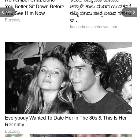
ಸಿಬ್ಬಂದಿ!
PREV
NEXT