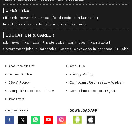
LIFESTYLE
Lifestyle news in kannada
food recipes in kannada
health tips in kannada
kitchen tips in kannada
EDUCATION & CAREER
job news in kannada
Private Jobs
bank jobs in karnataka
Government jobs in karnataka
Central Govt Jobs in Kannada
IT Jobs
About Website
About Tv
Terms Of Use
Privacy Policy
CSAM Policy
Complaint Redressal - Website
Complaint Redressal - TV
Compliance Report Digital
Investors
FOLLOW US ON
DOWNLOAD APP
© Copyright 2026 Asianxt Digital Technologies Private Limited (Formerly