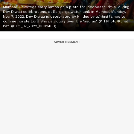
Mumbai: Devotees carry lamps on a plate for 'deepdaan' ritual during
Dev Diwali celebrations, at Banganga water tank in Mumbai, Monday,
Nov. 7, 2022. Dev Diwali is celebrated by Hindus by lighting lamps to
commemorate Lord Shiva's victory over the 'asuras'. (PTI Photo/Kunal
Patil)(PTI11_07_2022_000246B)