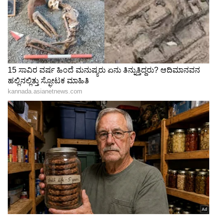
"ಸರ್ಕಾರದಲ್ಲಿ ನನ್ನ ಅಸಾಧಾರಣ ಪಾಲುದಾರರಾದ ಕಾಂಗ್ರೆಸ್
ಮಹಿಳೆ ಗ್ರೇಸ್‌ ಮೆಂಗ್ ಅವರು ದೀಪಾವಳಿಯನ್ನು ಫೆಡರಲ್
ರಜಾದಿನವನ್ನಾಗಿ ಮಾಡಲು ತಮ್ಮ ಐತಿಹಾಸಿಕ
ಶಾಸನದೊಂದಿಗೆ ಚಳುವಳಿಯನ್ನು ರಾಷ್ಟ್ರೀಯವಾಗಿ
ತೆಗೆದುಕೊಳ್ಳುತ್ತಿದ್ದಾರೆ. ಒಟ್ಟಾಗಿ, ನಾವು ದೀಪಾವಳಿಯನ್ನು
ಅಮೆರಿಕದ ರಜಾದಿನವೆಂದು ತೋರಿಸುತ್ತಿದ್ದೇವೆ.
ದೀಪಾವಳಿಯನ್ನು ಆಚರಿಸುವ 4 ಮಿಲಿಯನ್ ಅಮೆರಿಕನ್ನರಿಗೆ,
ನಿಮ್ಮ ಸರ್ಕಾರ ನಿಮ್ಮನ್ನು ನೋಡುತ್ತದೆ ಮತ್ತು ಕೇಳುತ್ತದೆ’’
ಎಂದೂ ಅವರು ಹೇಳಿದರು.
ಇದನ್ನೂ ಓದಿ:
6 ವರ್ಷದ ಬಾಲಕಿಗೆ ಶಾಲೆಯಲ್ಲೇ ಲೈಂಗಿಕ
ಕ್ರಿಯೆ ನಡೆಸಲು ಒತ್ತಾಯಿಸಿದ ವಿದ್ಯಾರ್ಥಿಗಳು: ಐ -
ಪ್ಯಾಡ್‌ನಲ್ಲಿ ಸೆರೆ!