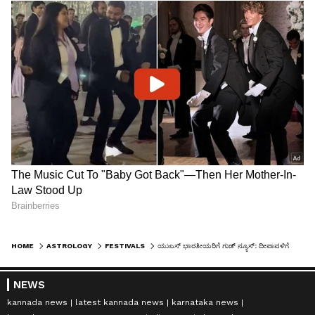
HOME
ASTROLOGY
FESTIVALS
ಯುಎಸ್‌ ಭಾರತೀಯರಿಗೆ ಗುಡ್‌ ನ್ಯೂಸ್‌: ದೀಪಾವಳಿಗೆ ರಾಷ್ಟ್ರೀಯ ರಜೆ ಕೋರಿ ಅಮೆರಿಕ ಸಂಸತ್ತಲ್ಲಿ ಮಸೂದೆ
NEWS
kannada news
latest kannada news
karnataka news