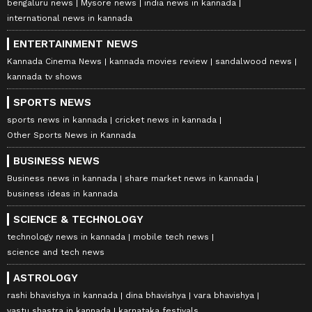
bengaluru news
Mysore news
india news in kannada
international news in kannada
ENTERTAINMENT NEWS
Kannada Cinema News
kannada movies review
sandalwood news
kannada tv shows
SPORTS NEWS
sports news in kannada
cricket news in kannada
Other Sports News in Kannada
BUSINESS NEWS
Business news in kannada
share market news in kannada
business ideas in kannada
SCIENCE & TECHNOLOGY
technology news in kannada
mobile tech news
science and tech news
ASTROLOGY
rashi bhavishya in kannada
dina bhavishya
vara bhavishya
vastu shastra in kannada
karnataka festivals