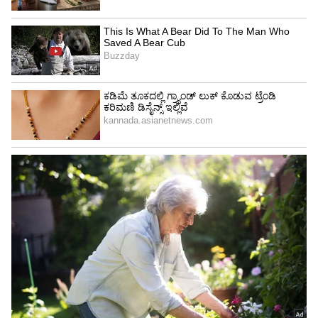
ಅವರು ದೀಪಾವಳಿಯನ್ನು ಫೆಡರಲ್ ರಜಾದಿನವೆಂದು
ಹೆಸರಿಸುವುದು ಕೇವಲ ಆಚರಿಸುವವರನ್ನು ಗೌರವಿಸುತ್ತದೆ,
ಮಾತ್ರವಲ್ಲದೆ ಕೆಲವು ಅಮೆರಿಕನ್ನರು ನಿಯಮಿತವಾಗಿ
ಅನುಭವಿಸದ ಸಾಂಸ್ಕೃತಿಕ ಸಂಪ್ರದಾಯವನ್ನು ಎತ್ತಿ
ತೋರಿಸುತ್ತದೆ.
"ದೀಪಾವಳಿಯು ಅನೇಕ ದಕ್ಷಿಣ ಏಷ್ಯಾ ಮತ್ತು ಇಂಡೋ-
ಕೆರಿಬಿಯನ್ ಸಮುದಾಯಗಳಿಗೆ ವಿಶೇಷ ರಜಾದಿನವಾಗಿದೆ"
ಎಂದು ನ್ಯೂಯಾರ್ಕ್ ಸಿಟಿ ಕೌನ್ಸಿಲ್‌ಮನ್‌ ಶೇಖರ್ ಕೃಷ್ಣನ್
ಹೇಳಿದ್ದಾರೆ. "NYC ಸರ್ಕಾರಕ್ಕೆ ಚುನಾಯಿತರಾದ ಮೊದಲ
ಭಾರತೀಯ ಅಮೆರಿಕನ್ ಆಗಿ, ನಾನು 'ದೀಪಾವಳಿ' ಅನ್ನು
ಫೆಡರಲ್ ರಜಾದಿನವಾಗಿ ಸ್ಥಾಪಿಸಲು ಕಾಂಗ್ರೆಸ್ ಮಹಿಳೆ ಗ್ರೇಸ್‌
ಮೆಂಗ್ ಅವರ ಶಾಸನವನ್ನು ಬೆಂಬಲಿಸಲು ತುಂಬಾ
ಹೆಮ್ಮೆಪಡುತ್ತೇನೆ. ನಾನು ಬೆಳೆಯಲು ಸಾಧ್ಯವಾಗದ ರೀತಿಯಲ್ಲಿ
ನನ್ನ ಸ್ವಂತ ಮಕ್ಕಳು ಹಾಗೂ ಇತರೆ ಮಕ್ಕಳು ತಮ್ಮ