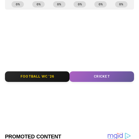
ABOUT THE AUTHOR
Kannadaprabha News
KN
1967ರ ನವೆಂಬರ್ 4ರಂದು ಆರಂಭವಾದ ಕನ್ನಡಪ್ರಭ ಕನ್ನಡ
ಪತ್ರಿಕೋದ್ಯಮದಲ್ಲಿಯೇ ವಿಶೇಷ ಛಾಪು ಮೂಡಿಸಿದ ಕನ್ನಡ ದಿನ
ಪತ್ರಿಕೆ. ದೇಶ, ವಿದೇಶ, ವಾಣಿಜ್ಯ, ಕ್ರೀಡೆ, ಮನೋರಂಜನೆ ಸೇರಿ
ವೈವಿಧ್ಯಮಯ ಸುದ್ದಿಗಳ ಹೂರಣ ಹೊತ್ತು ತರುವ ಕನ್ನಡಪ್ರಭ,
ಭಾರತ
ಕನ್ನಡಿಗರ ಅಸ್ಮಿತೆಯ ಸಂಕೇತ. ಸದಾ ಕರುನಾಡು, ನುಡಿ, ಸಂಸ್ಕೃತಿ
ರಜೆ
ಪರ ಧ್ವನಿ ಎತ್ತುವ ಕನ್ನಡಪ್ರಭ ದಿನ ಪತ್ರಿಕೆಯಲ್ಲಿ ಪ್ರಕಟಗೊಳ್ಳುವ
ಸುದ್ದಿಗಳು ಸುವರ್ಣ ನ್ಯೂಸ್ ವೆಬ್‌ಸೈಟಲ್ಲೂ ಲಭ್ಯ.
FOOTBALL WC '26
CRICKET