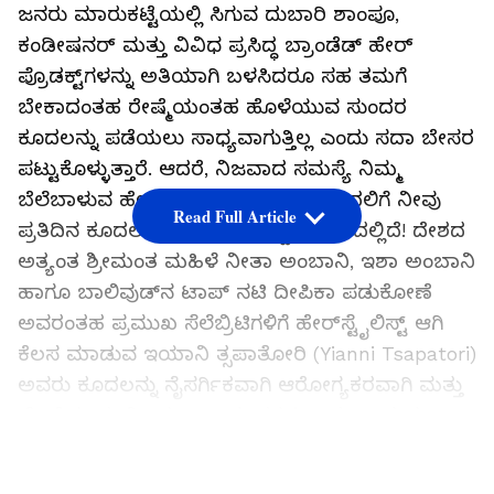
ಜನರು ಮಾರುಕಟ್ಟೆಯಲ್ಲಿ ಸಿಗುವ ದುಬಾರಿ ಶಾಂಪೂ,
ಕಂಡೀಷನರ್ ಮತ್ತು ವಿವಿಧ ಪ್ರಸಿದ್ಧ ಬ್ರಾಂಡೆಡ್ ಹೇರ್
ಪ್ರೊಡಕ್ಟ್‌ಗಳನ್ನು ಅತಿಯಾಗಿ ಬಳಸಿದರೂ ಸಹ ತಮಗೆ
ಬೇಕಾದಂತಹ ರೇಷ್ಮೆಯಂತಹ ಹೊಳೆಯುವ ಸುಂದರ
ಕೂದಲನ್ನು ಪಡೆಯಲು ಸಾಧ್ಯವಾಗುತ್ತಿಲ್ಲ ಎಂದು ಸದಾ ಬೇಸರ
ಪಟ್ಟುಕೊಳ್ಳುತ್ತಾರೆ. ಆದರೆ, ನಿಜವಾದ ಸಮಸ್ಯೆ ನಿಮ್ಮ
ಬೆಲೆಬಾಳುವ ಹೇರ್ ಪ್ರೊಡಕ್ಟ್‌ಗಳಲ್ಲಿ ಇಲ್ಲ, ಬದಲಿಗೆ ನೀವು
Read Full Article
ಪ್ರತಿದಿನ ಕೂದಲು ತೊಳೆಯುವ ತಪ್ಪು ವಿಧಾನದಲ್ಲಿದೆ! ದೇಶದ
ಅತ್ಯಂತ ಶ್ರೀಮಂತ ಮಹಿಳೆ ನೀತಾ ಅಂಬಾನಿ, ಇಶಾ ಅಂಬಾನಿ
ಹಾಗೂ ಬಾಲಿವುಡ್‌ನ ಟಾಪ್ ನಟಿ ದೀಪಿಕಾ ಪಡುಕೋಣೆ
ಅವರಂತಹ ಪ್ರಮುಖ ಸೆಲೆಬ್ರಿಟಿಗಳಿಗೆ ಹೇರ್‌ಸ್ಟೈಲಿಸ್ಟ್ ಆಗಿ
ಕೆಲಸ ಮಾಡುವ ಇಯಾನಿ ತ್ಸಪಾತೋರಿ (Yianni Tsapatori)
ಅವರು ಕೂದಲನ್ನು ನೈಸರ್ಗಿಕವಾಗಿ ಆರೋಗ್ಯಕರವಾಗಿ ಮತ್ತು
ಹೊಳೆಯುವಂತೆ ಇಡಲು ಒಂದು ಸರಳ ಹಾಗೂ ಅದ್ಭುತ
ಸೀಕ್ರೆಟ್ ರಹಸ್ಯವನ್ನು ಇತ್ತೀಚಿನ ಸಂದರ್ಶನದಲ್ಲಿ
LATEST VIDEOS
ಹಂಚಿಕೊಂಡಿದ್ದಾರೆ.