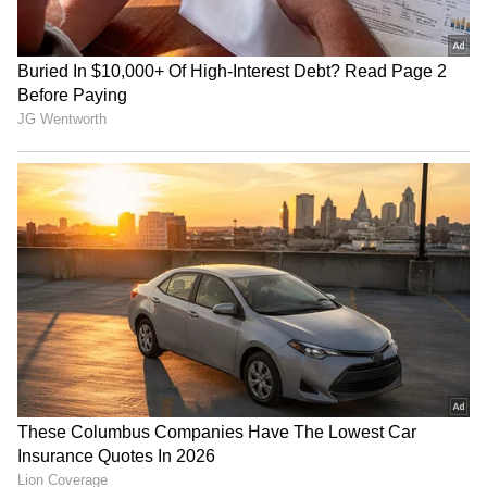
ದೀರ್ಘಾವಧಿ ಆರೋಗ್ಯಕ್ಕೆ ಮತ್ತು ಸೌಂದರ್ಯಕ್ಕೆ ತುಂಬಾ
ಒಳ್ಳೆಯದು ಎಂದು ಇಯಾನಿ ತಿಳಿಸಿದ್ದಾರೆ.
View post on Instagram