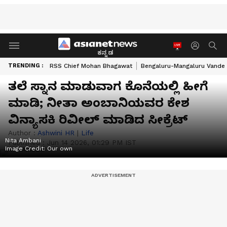
ಕನ್ನಡ
TRENDING :
RSS Chief Mohan Bhagawat
Bengaluru-Mangaluru Vande 
ತಲೆ ಸ್ನಾನ ಮಾಡುವಾಗ ಕೊನೆಯಲ್ಲಿ ಹೀಗೆ
ಮಾಡಿ; ನೀತಾ ಅಂಬಾನಿಯವರ ಕೇಶ
ವಿನ್ಯಾಸಕಿ ರಿವೀಲ್‌ ಮಾಡಿದ ಸೀಕ್ರೆಟ್
Author :
Ashwini HR
|
Life
Nita Ambani
Published :
Jun 14 2026, 01:29 PM IST
Image Credit:
Our own