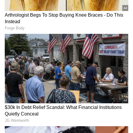
RECOMMENDED STORIES
Related Articles
Nita Ambani: ಮುಕೇಶ್ ಅಂಬಾನಿ ಪತ್ನಿಯ
ಐಷಾರಾಮಿ ಜೀವನಶೈಲಿ, ಆದಾಯ ಕೇಳಿದ್ರೆ ಶಾಕ್
nita ambani : ಬಿಲ್‌ ಕ್ಲಿಂಟನ್ ಜೊತೆ ಡೇಟ್‌ ಗೆ
ಹೋಗ್ತೇನೆ ಎಂದ ನೀತಾ ಅಂಬಾನಿ…!
Gold Tops: ಈ ಕಿವಿಯೋಲೆಗಳ
ಕೈ-ಕಾಲಿಗೆ ಹಚ್ಚುವ ಮೆಹಂದಿ ಗಾಢ
ಡಿಸೈನ್ ತುಂಬಾ ಸ್ಪೆಷಲ್:
ಬಣ್ಣ ಬರಬೇಕಾ? ಸುಲಭದ ಟಿಪ್ಸ್​
ನೋಡಿದ್ರೆ ಮನಸೋಲ್ತೀರಾ!
ಫಾಲೋ ಮಾಡಿ ಅಂದ ನೋಡಿ