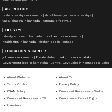
ASTROLOGY
rashi bhavishya in kannada
dina bhavishya
vara bhavishya
vastu shastra in kannada
karnataka festivals
LIFESTYLE
Lifestyle news in kannada
food recipes in kannada
health tips in kannada
kitchen tips in kannada
EDUCATION & CAREER
job news in kannada
Private Jobs
bank jobs in karnataka
Government jobs in karnataka
Central Govt Jobs in Kannada
IT Jobs
About Website
About Tv
Terms Of Use
Privacy Policy
CSAM Policy
Complaint Redressal - Website
Complaint Redressal - TV
Compliance Report Digital
Investors