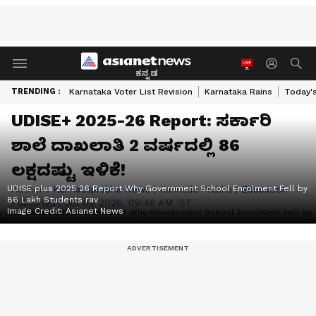
ಕನ್ನಡ
TRENDING :
Karnataka Voter List Revision
Karnataka Rains
Today'
UDISE+ 2025-26 Report: ಸರ್ಕಾರಿ
ಶಾಲೆ ದಾಖಲಾತಿ 2 ವರ್ಷದಲ್ಲಿ 86
ಲಕ್ಷದಷ್ಟು ಇಳಿಕೆ!
UDISE plus 2025 26 Report Why Government School Enrolment Fell by
Author :
Kannadaprabha News
|
Kannada Prabha
|
Education
86 Lakh Students rav
Published :
Jul 09 2026, 09:46 AM IST
Image Credit:
Asianet News