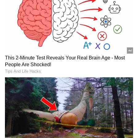
ಇದು ರಾಜ್ಯದಲ್ಲೇ ಮೊದಲು!
ಶಿಕ್ಷಕರು ಮಕ್ಕಳಿಗೆ ಹೊಡೆದು ಪಾಠ
ಬಂಟ್ವಾಳದ ಈ ಶಾಲೇಲಿ ಮಕ್ಕಳ
ಕಲಿಸುವುದು ಸಹಿಸಲ್ಲ: ಹೈಕೋರ್ಟ್‌
ಸುರಕ್ಷತೆಗೆ RFID ಟ್ಯಾಗ್‌! ಇದು
ಎಚ್ಚರಿಕೆ! ಏನಿದು ಪ್ರಕರಣ?
ಹೇಗೆ ಕೆಲಸ ಮಾಡುತ್ತೆ ಗೊತ್ತಾ?
LATEST VIDEOS