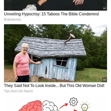
ಉಳಿಯಲಿ: ಗ್ರಾಮಸ್ಥರ ಪ್ರತಿಭಟನೆ
ZOZO Connect: ಒಂದೇ ಒಂದು
ಅಯ್ಯೋ ದೇವರೇ...! ಇದೇನು
ಚಿಕ್ಕ ಐಡಿಯಾದಿಂದ 11 ವರ್ಷದ
ಸರ್ಕಾರಿ ಶಾಲೆಯೋ, ಮದ್ಯದ
ಹುಡುಗ 25 ಕೋಟಿ ಮೌಲ್ಯದ
ಬಾಟಲಿ ಗೋಡನ್ನೋ....!
ಸ್ಟಾರ್ಟ್‌ಅಪ್ ಸಂಸ್ಥಾಪಕ