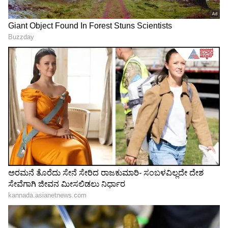
"ರಾಜಕೀಯ ಬೇಡ, ಸಿನಿಮಾನೇ ಪ್ರಾಣ":
ಕನಕೋತ್ಸವದಲ್ಲಿ ರಿಷಬ್ ಶೆಟ್ಟಿ | Rishab
Shetty speech | Suvarna News
ಶೇ.50 ರಿಂದ ಶೇ.18 ಕ್ಕೆ TAX ಇಳಿಕೆ: ಮೋದಿ-
ಟ್ರಂಪ್ ಐತಿಹಾಸಿಕ ಒಪ್ಪಂದ | India US
Trade Deal | Party Rounds