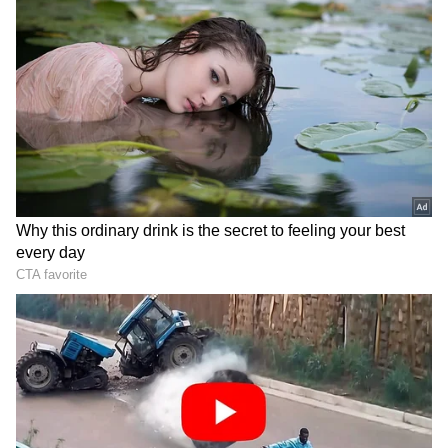
ಸರ್ಕಾರಿ ಶಾಲೆಗಳಿಗೆ 51,000 ಅತಿಥಿ ಶಿಕ್ಷಕರ
ನೇಮಕಾತಿಗೆ ಸರ್ಕಾರ ಅನುಮತಿ; ಆಯ್ಕೆ ಪ್ರಕ್ರಿಯೆ ವಿವರ
ಇಲ್ಲಿದೆ!
DOWNLOAD APP
RECOMMENDED STORIES
ಉದ್ಯೋಗಾಕಾಂಕ್ಷಿಗಳಿಗೆ ಭರ್ಜರಿ
16ನೇ ವಯಸ್ಸಿಗೆ ಎಲ್ಲರ
ಗುಡ್‌ನ್ಯೂಸ್: ಕೆಇಎಯಿಂದ 4,723
ಮನವೊಲಿಸಿ ಶಾಲೆ ಬಿಟ್ಟ ಬಾಲಕಿ,
ಹುದ್ದೆಗಳ ಭರ್ತಿಗೆ ಅರ್ಜಿ ಆಹ್ವಾನ
ಇಂದು 7 ಸಾವಿರ ರೂ.ಕೋಟಿ