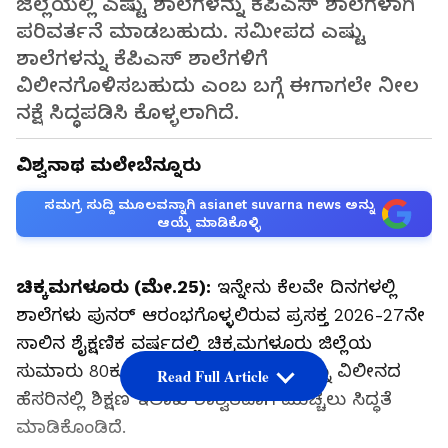
ಜಿಲ್ಲೆಯಲ್ಲಿ ಎಷ್ಟು ಶಾಲೆಗಳನ್ನು ಕೆಪಿಎಸ್‌ ಶಾಲೆಗಳಾಗಿ
ಪರಿವರ್ತನೆ ಮಾಡಬಹುದು. ಸಮೀಪದ ಎಷ್ಟು
ಶಾಲೆಗಳನ್ನು ಕೆಪಿಎಸ್‌ ಶಾಲೆಗಳಿಗೆ
ವಿಲೀನಗೊಳಿಸಬಹುದು ಎಂಬ ಬಗ್ಗೆ ಈಗಾಗಲೇ ನೀಲ
ನಕ್ಷೆ ಸಿದ್ಧಪಡಿಸಿ ಕೊಳ್ಳಲಾಗಿದೆ.
ವಿಶ್ವನಾಥ ಮಲೇಬೆನ್ನೂರು
ಸಮಗ್ರ ಸುದ್ದಿ ಮೂಲವನ್ನಾಗಿ asianet suvarna news ಅನ್ನು
ಆಯ್ಕೆ ಮಾಡಿಕೊಳ್ಳಿ
ಚಿಕ್ಕಮಗಳೂರು (ಮೇ.25):
ಇನ್ನೇನು ಕೆಲವೇ ದಿನಗಳಲ್ಲಿ
ಶಾಲೆಗಳು ಪುನರ್‌ ಆರಂಭಗೊಳ್ಳಲಿರುವ ಪ್ರಸಕ್ತ 2026-27ನೇ
ಸಾಲಿನ ಶೈಕ್ಷಣಿಕ ವರ್ಷದಲ್ಲಿ ಚಿಕ್ಕಮಗಳೂರು ಜಿಲ್ಲೆಯ
ಸುಮಾರು 80ಕ್ಕೂ ಅಧಿಕ ಸರ್ಕಾರಿ ಶಾಲೆಗಳನ್ನು ವಿಲೀನದ
Read Full Article
ಹೆಸರಿನಲ್ಲಿ ಶಿಕ್ಷಣ ಇಲಾಖೆ ಶಾಶ್ವತವಾಗಿ ಮುಚ್ಚಲು ಸಿದ್ಧತೆ
ಮಾಡಿಕೊಂಡಿದೆ.