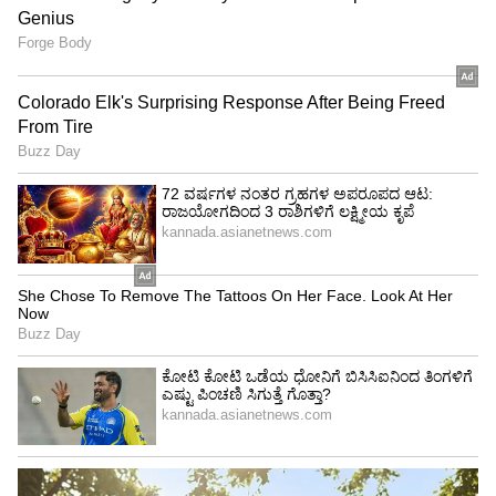
ಶಾಲೆಗಳು ಬಂದ್ ಮಾಡಿದ ಪೈಕಿ ಈವರೆಗೆ ಕೆಲವು ಶಾಲೆಗಳನ್ನು
ಪುನರ್ ಆರಂಭಿಸುವುದಕ್ಕೂ ಕ್ರಮ ವಹಿಸಲಾಗಿದೆ. ಆದರೆ, ಆ
ಸಂಖ್ಯೆ ಬಂದ್‌ ಆಗಿರುವ ಸಂಖ್ಯೆಗೆ ಹೋಲಿಕೆ ಮಾಡಿದರೆ ತೀರಾ