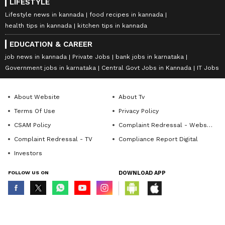
LIFESTYLE
Lifestyle news in kannada
food recipes in kannada
health tips in kannada
kitchen tips in kannada
EDUCATION & CAREER
job news in kannada
Private Jobs
bank jobs in karnataka
Government jobs in karnataka
Central Govt Jobs in Kannada
IT Jobs
About Website
About Tv
Terms Of Use
Privacy Policy
CSAM Policy
Complaint Redressal - Website
Complaint Redressal - TV
Compliance Report Digital
Investors
FOLLOW US ON
DOWNLOAD APP
© Copyright 2026 Asianxt Digital Technologies Private Limited (Formerly
known as Asianet News Media & Entertainment Private Limited) | All Rights
Reserved