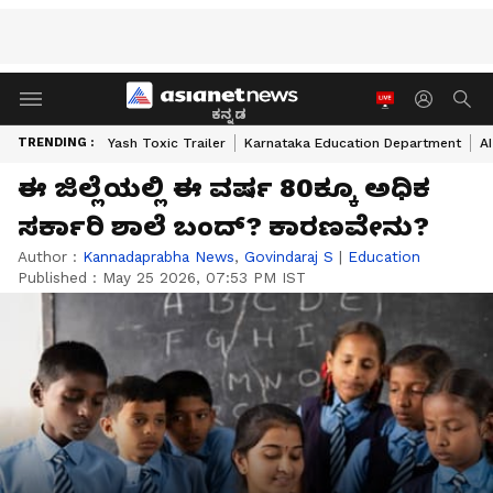
ಕನ್ನಡ
TRENDING :
Yash Toxic Trailer
Karnataka Education Department
A
ಈ ಜಿಲ್ಲೆಯಲ್ಲಿ ಈ ವರ್ಷ 80ಕ್ಕೂ ಅಧಿಕ
ಸರ್ಕಾರಿ ಶಾಲೆ ಬಂದ್‌? ಕಾರಣವೇನು?
Author :
Kannadaprabha News
,
Govindaraj S
|
Education
Published :
May 25 2026, 07:53 PM IST