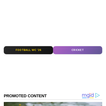
Kannadaprabha News
KN
1967ರ ನವೆಂಬರ್ 4ರಂದು ಆರಂಭವಾದ ಕನ್ನಡಪ್ರಭ ಕನ್ನಡ
ಪತ್ರಿಕೋದ್ಯಮದಲ್ಲಿಯೇ ವಿಶೇಷ ಛಾಪು ಮೂಡಿಸಿದ ಕನ್ನಡ ದಿನ
ಪತ್ರಿಕೆ. ದೇಶ, ವಿದೇಶ, ವಾಣಿಜ್ಯ, ಕ್ರೀಡೆ, ಮನೋರಂಜನೆ ಸೇರಿ
ವೈವಿಧ್ಯಮಯ ಸುದ್ದಿಗಳ ಹೂರಣ ಹೊತ್ತು ತರುವ ಕನ್ನಡಪ್ರಭ,
ಶಿಕ್ಷಣ
ಕನ್ನಡಿಗರ ಅಸ್ಮಿತೆಯ ಸಂಕೇತ. ಸದಾ ಕರುನಾಡು, ನುಡಿ, ಸಂಸ್ಕೃತಿ
ಚಿಕ್ಕಮಗಳೂರು
ಸುದ್ದಿ
ಶಾಲೆ
ಪರ ಧ್ವನಿ ಎತ್ತುವ ಕನ್ನಡಪ್ರಭ ದಿನ ಪತ್ರಿಕೆಯಲ್ಲಿ ಪ್ರಕಟಗೊಳ್ಳುವ
ಸುದ್ದಿಗಳು ಸುವರ್ಣ ನ್ಯೂಸ್ ವೆಬ್‌ಸೈಟಲ್ಲೂ ಲಭ್ಯ.
FOOTBALL WC '26
CRICKET
Related Articles
ಸರ್ಕಾರಿ ಶಾಲೆಗಳು ಅಮೃತ ಮಹೋತ್ಸವ
ಆಚರಿಸಿಕೊಳ್ಳುವುದು ಸಂತಸದ ಸಂಗತಿ