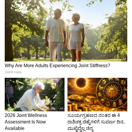
ಕಡಿಮೆ ಇದೆ. 2021-22ರಲ್ಲಿ 10 ಶಾಲೆಗಳನ್ನು ಪುನರ್‌
ಆರಂಭಿಸಲಾಗಿದೆ. ಆ ನಂತರ ಆರಂಭಗೊಂಡ ಶಾಲೆಗಳ ವಿವರ
ಲಭ್ಯವಿಲ್ಲ.
ಈಗಾಗಲೇ ಹುತ್ತಾರು ಕಿ.ಮೀ ವಿದ್ಯಾರ್ಥಿಗಳು ಓಡಾಟ
ಈಗಾಗಲೇ ಮಲೆನಾಡು ಭಾಗದ ಹಳ್ಳಿಗಳಲ್ಲಿ ವಿದ್ಯಾರ್ಥಿಗಳು
ಶಾಲೆಗೆ ಬರುವುದಕ್ಕೆ ಹತ್ತಾರು ಕಿ.ಮೀ ದೂರ ಬಸ್‌, ಕಾಲ್ನಡಿಗೆ
ಮೂಲಕ ಆಗಮಿಸುವ ಪರಿಸ್ಥಿತಿ ಇದೆ. ಕೆಪಿಎಸ್‌ ಶಾಲೆ
ಹೆಸರಿನಲ್ಲಿ ಶಾಲೆಗಳನ್ನು ವಿಲೀನ ಮಾಡಿದರೆ ಆ ಮಕ್ಕಳಿಗೆ ಶಾಲೆ
ಮತ್ತಷ್ಟು ದೂರವಾಗಲಿದೆ. ಆಗ ಆ ಮಗು ಶಾಲೆ ಬಿಡುವ
ಸಾಧ್ಯತೆ ಇದೆ. ಕೆಪಿಎಸ್‌ ಶಾಲೆಗೆ ಮಕ್ಕಳು ಬರುವುದಕ್ಕೆ ಬಸ್‌
ವ್ಯವಸ್ಥೆ ಮಾಡುತ್ತೇವೆ ಎಂದು ಸರ್ಕಾರ ಹೇಳುತ್ತಿದೆ. ಆದರೆ
ಕೆಲವು ಪ್ರದೇಶಗಳಿಗೆ ಬಸ್‌ ಹೋಗಲು ರಸ್ತೆಗಳೇ ಇಲ್ಲ. ಬಸ್‌
ಇಲ್ಲದ ಹಳ್ಳಿಗಳಿಂದ ಮಕ್ಕಳು ಶಾಲೆಗೆ ಬರುತ್ತಿದ್ದಾರೆ. ಆ ಮಕ್ಕಳ
ಪರಿಸ್ಥಿತಿ ಏನು ಎಂದು ಚಿಕ್ಕಮಗಳೂರು ಎಐಡಿಎಸ್ಓ ಜಿಲ್ಲಾ