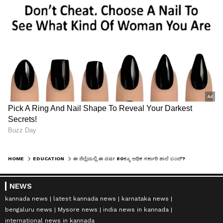
HOME
EDUCATION
ಈ ಜಿಲ್ಲೆಯಲ್ಲಿ ಈ ವರ್ಷ 80ಕ್ಕೂ ಅಧಿಕ ಸರ್ಕಾರಿ ಶಾಲೆ ಬಂದ್‌? ಕಾರಣವೇನು?
NEWS
kannada news
latest kannada news
karnataka news
bengaluru news
Mysore news
india news in kannada
international news in kannada