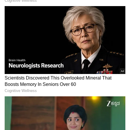
ಈ ಪೈಕಿ 19 ಶಾಲೆಗಳು 1 ರಿಂದ 5ನೇ ತರಗತಿ ಶಾಲೆಗಳಾಗಿವೆ.
ಉಳಿದ ಎರಡು 1 ರಿಂದ 7ನೇ ತರಗತಿ ಶಾಲೆಗಳಾಗಿವೆ.
LATEST VIDEOS
"ರಾಜಕೀಯ ಬೇಡ, ಸಿನಿಮಾನೇ ಪ್ರಾಣ":
ಕನಕೋತ್ಸವದಲ್ಲಿ ರಿಷಬ್ ಶೆಟ್ಟಿ | Rishab
Shetty speech | Suvarna News
ಶೇ.50 ರಿಂದ ಶೇ.18 ಕ್ಕೆ TAX ಇಳಿಕೆ: ಮೋದಿ-
ಟ್ರಂಪ್ ಐತಿಹಾಸಿಕ ಒಪ್ಪಂದ | India US
Trade Deal | Party Rounds