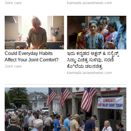
ಸಂಚಾಲಕಿ ಚೈತ್ರಾ ಪ್ರಶ್ನಿಸಿದ್ದಾರೆ.
ಕ
ನ್ನಡ ಮಾಧ್ಯಮ ಮಾತ್ರ ಇರುವ ಶಾಲೆಗಳಲ್ಲಿ
ವಿದ್ಯಾರ್ಥಿಗಳ ಸಂಖ್ಯೆ ಕಡಿಮೆ ಇದೆ. ಅಲ್ಲಿ ಮಾತ್ರ
ಸಮಸ್ಯೆ ಎದುರಾಗುತ್ತಿದೆ. ವಿಲೀನ ಮಾಡುವ ಶಾಲೆಗಳಿಂದ
ಮಕ್ಕಳು ಕೆಪಿಎಸ್‌ ಶಾಲೆಗೆ ಬರುವುದಕ್ಕೆ ಬಸ್‌ ವ್ಯವಸ್ಥೆ
ಸಹ ಮಾಡಲಾಗುತ್ತದೆ. ಕೆಪಿಎಸ್‌ ಶಾಲೆಗಳಲ್ಲಿ ಕನ್ನಡ
ಮತ್ತು ಆಂಗ್ಲ ಮಾಧ್ಯಮದಲ್ಲಿ ಶಿಕ್ಷಣ ನೀಡುವುದಕ್ಕೆ
ಸರ್ಕಾರ ಚಿಂತನೆ ಮಾಡಿದೆ.
- ತಿಮ್ಮರಾಜು, ಉಪ ನಿರ್ದೇಶಕ, ಶಾಲಾ ಶಿಕ್ಷಣ ಇಲಾಖೆ
ಚಿಕ್ಕಮಗಳೂರು