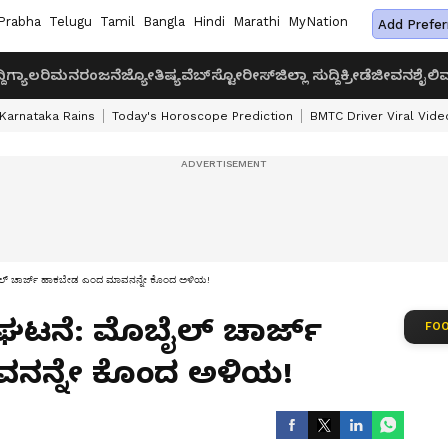
Prabha
Telugu
Tamil
Bangla
Hindi
Marathi
MyNation
Add Prefer
ದಿ
ಗ್ಯಾಲರಿ
ಮನರಂಜನೆ
ಜ್ಯೋತಿಷ್ಯ
ವೆಬ್‌ಸ್ಟೋರೀಸ್
ಜಿಲ್ಲಾ ಸುದ್ದಿ
ಕ್ರೀಡೆ
ಜೀವನಶೈಲಿ
ವ
Karnataka Rains
Today's Horoscope Prediction
BMTC Driver Viral Vide
ೊಬೈಲ್‌ ಚಾರ್ಜ್‌ ಹಾಕಬೇಡ ಎಂದ ಮಾವನನ್ನೇ ಕೊಂದ ಅಳಿಯ!
ರ ಘಟನೆ: ಮೊಬೈಲ್‌ ಚಾರ್ಜ್‌
FOO
ನನ್ನೇ ಕೊಂದ ಅಳಿಯ!