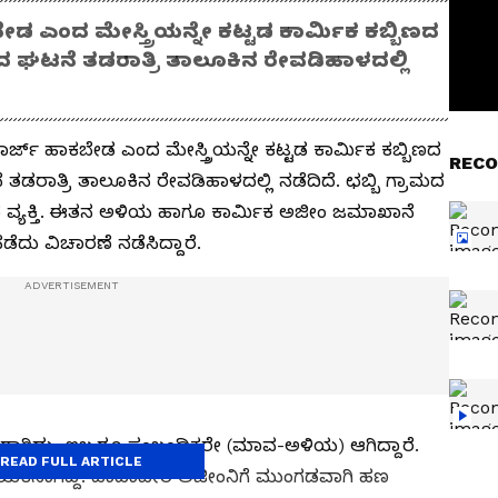
ಬೇಡ ಎಂದ ಮೇಸ್ತ್ರಿಯನ್ನೇ ಕಟ್ಟಡ ಕಾರ್ಮಿಕ ಕಬ್ಬಿಣದ
 ಘಟನೆ ತಡರಾತ್ರಿ ತಾಲೂಕಿನ ರೇವಡಿಹಾಳದಲ್ಲಿ
ಚಾರ್ಜ್‌ ಹಾಕಬೇಡ ಎಂದ ಮೇಸ್ತ್ರಿಯನ್ನೇ ಕಟ್ಟಡ ಕಾರ್ಮಿಕ ಕಬ್ಬಿಣದ
RECO
ಡರಾತ್ರಿ ತಾಲೂಕಿನ ರೇವಡಿಹಾಳದಲ್ಲಿ ನಡೆದಿದೆ. ಛಬ್ಬಿ ಗ್ರಾಮದ
 ವ್ಯಕ್ತಿ. ಈತನ ಅಳಿಯ ಹಾಗೂ ಕಾರ್ಮಿಕ ಅಜೀಂ ಜಮಾಖಾನೆ
ಡೆದು ವಿಚಾರಣೆ ನಡೆಸಿದ್ದಾರೆ.
ಗಿದ್ದು, ಇಬ್ಬರೂ ಸಂಬಂಧಿಕರೇ (ಮಾವ-ಅಳಿಯ) ಆಗಿದ್ದಾರೆ.
READ FULL ARTICLE
ಾಯಕನಾಗಿದ್ದ. ದಾದಾಪೀರ ಅಜೀಂನಿಗೆ ಮುಂಗಡವಾಗಿ ಹಣ