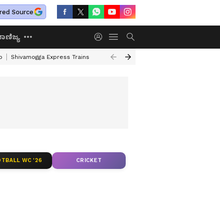
red Source
ಾಣಿಜ್ಯ
o
Shivamogga Express Trains
Airtel Prepaid Plan
Rural Employment
TBALL WC '26
CRICKET