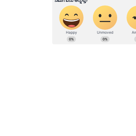
ವಿಶ್ವವಿದ್ಯಾಲಯದಿಂದ ಪಡೆದಿದ್ದೇನೆ. ದೂ
ಉದಯವಾಣಿ ಡಿಜಿಟಲ್ ವಿಭಾಗದಲ್ಲಿ ಬರ
ಮನರಂಜನೆ ಸುದ್ದಿಗಳ ಬಗ್ಗೆ ತುಂಬಾ ಆಸಕ್ತ
ಹವ್ಯಾಸಗಳು.
Related Articles
ಆರೈಕೆ ಮಾಡಿ ರೋಸಿ ಹ
ಮಗ: ಹಾಸಿಗೆ ಹಿಡಿದಿದ್ದ ಅಮ
4ನೇ ಮಹಡಿಯಿಂದ ಕೆಳಗೆಸ
ಕೊಂದ ಮಗ
ಆರೋಪಿ ವಶಕ್ಕೆ
ಈ ನಡುವೆ ಪರಾರಿಯಾಗಿದ್ದ ಆರೋಪಿ ಅಜೀಂನನ್