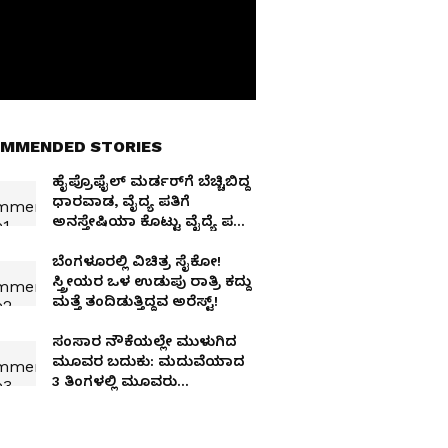
MMENDED STORIES
ಹೈಪ್ರೊಫೈಲ್ ಮರ್ಡರ್‌ಗೆ ಬೆಚ್ಚಿಬಿದ್ದ
ಧಾರವಾಡ, ವೈದ್ಯ ಪತಿಗೆ
ಅನಸ್ತೇಷಿಯಾ ಕೊಟ್ಟು ವೈದ್ಯೆ ಪತ್ನಿ
ಕೊಂದಿರುವ ಶಂಕೆ!
ಬೆಂಗಳೂರಲ್ಲಿ ವಿಚಿತ್ರ ಸೈಕೋ!
ಸ್ತ್ರೀಯರ ಒಳ ಉಡುಪು ರಾತ್ರಿ ಕದ್ದು
ಮತ್ತೆ ತಂದಿಡುತ್ತಿದ್ದವ ಅರೆಸ್ಟ್!
ಸಂಸಾರ ನೌಕೆಯಲ್ಲೇ ಮುಳುಗಿದ
ಮೂವರ ಬದುಕು: ಮದುವೆಯಾದ
3 ತಿಂಗಳಲ್ಲಿ ಮೂವರು
ಯುವತಿಯರು 'ದಿ ಎಂಡ್'!