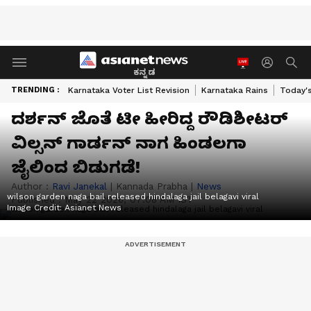
ಕನ್ನಡ
TRENDING :
Karnataka Voter List Revision
Karnataka Rains
Today'
ದರ್ಶನ್‌ ಜೊತೆ ಟೀ ಹೀರಿದ್ದ ರೌಡಿಶೀಟರ್
ವಿಲ್ಸನ್ ಗಾರ್ಡನ್ ನಾಗ ಹಿಂಡಲಗಾ
ಜೈಲಿಂದ ಬಿಡುಗಡೆ!
Author :
Ravi Janekal
|
Kannada Prabha
|
News
wilson garden naga bail released hindalaga jail belagavi viral
Published :
May 22 2026, 07:08 AM IST
Image Credit:
Asianet News