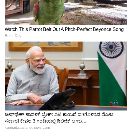
LATEST VIDEOS
"ರಾಜಕೀಯ ಬೇಡ, ಸಿನಿಮಾನೇ ಪ್ರಾಣ":
ಕನಕೋತ್ಸವದಲ್ಲಿ ರಿಷಬ್ ಶೆಟ್ಟಿ | Rishab
Shetty speech | Suvarna News
ಶೇ.50 ರಿಂದ ಶೇ.18 ಕ್ಕೆ TAX ಇಳಿಕೆ: ಮೋದಿ-
ಟ್ರಂಪ್ ಐತಿಹಾಸಿಕ ಒಪ್ಪಂದ | India US