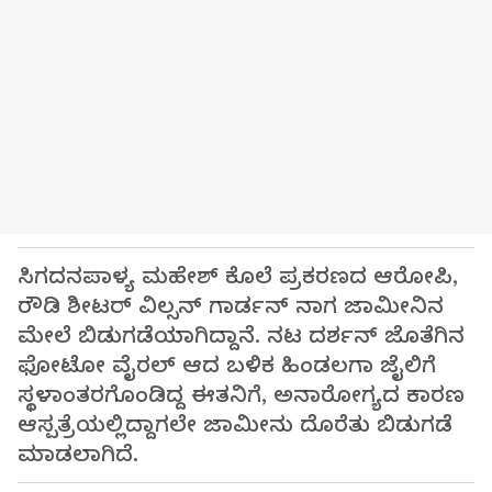
ಸಿಗದನಪಾಳ್ಯ ಮಹೇಶ್ ಕೊಲೆ ಪ್ರಕರಣದ ಆರೋಪಿ,
ರೌಡಿ ಶೀಟರ್ ವಿಲ್ಸನ್ ಗಾರ್ಡನ್ ನಾಗ ಜಾಮೀನಿನ
ಮೇಲೆ ಬಿಡುಗಡೆಯಾಗಿದ್ದಾನೆ. ನಟ ದರ್ಶನ್ ಜೊತೆಗಿನ
ಫೋಟೋ ವೈರಲ್ ಆದ ಬಳಿಕ ಹಿಂಡಲಗಾ ಜೈಲಿಗೆ
ಸ್ಥಳಾಂತರಗೊಂಡಿದ್ದ ಈತನಿಗೆ, ಅನಾರೋಗ್ಯದ ಕಾರಣ
ಆಸ್ಪತ್ರೆಯಲ್ಲಿದ್ದಾಗಲೇ ಜಾಮೀನು ದೊರೆತು ಬಿಡುಗಡೆ
ಮಾಡಲಾಗಿದೆ.