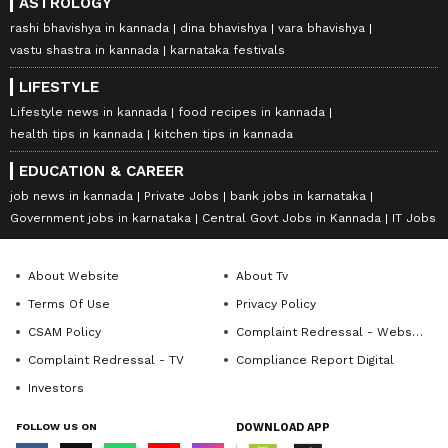
ASTROLOGY
rashi bhavishya in kannada
dina bhavishya
vara bhavishya
vastu shastra in kannada
karnataka festivals
LIFESTYLE
Lifestyle news in kannada
food recipes in kannada
health tips in kannada
kitchen tips in kannada
EDUCATION & CAREER
job news in kannada
Private Jobs
bank jobs in karnataka
Government jobs in karnataka
Central Govt Jobs in Kannada
IT Jobs
About Website
About Tv
Terms Of Use
Privacy Policy
CSAM Policy
Complaint Redressal - Website
Complaint Redressal - TV
Compliance Report Digital
Investors
FOLLOW US ON
DOWNLOAD APP