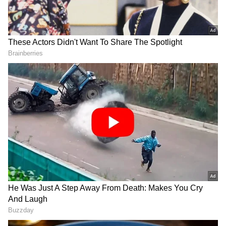
ಪರಪ್ಪನ ಅಗ್ರಹಾರದಲ್ಲಿ ದರ್ಶನ್‌ಗೆ ಊಟದ ವ್ಯವಸ್ಥೆ: ಅತ್ತ
ನಟೋರಿಯಸ್ ರೌಡಿ ವಿಲ್ಸನ್ ಗಾರ್ಡನ್ ನಾಗ.. ಇದು
ದಾಸನ ಜೈಲು ದುನಿಯಾ!
ದರ್ಶನ್‌ಗೆ ಜೈಲಲ್ಲಿ ರಾಜಾತಿಥ್ಯ ನೀಡಿದ್ದ ವಿಲ್ಸನ್ ಗಾರ್ಡನ್
ನಾಗ ರಿಲೀಸ್; ಆದರೆ, ದಾಸನಿಗೆ ಬಿಡುಗಡೆ ಭಾಗ್ಯ
ಬರಲಿಲ್ಲ!
DOWNLOAD APP
RECOMMENDED STORIES