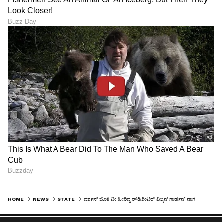
HOME
NEWS
STATE
ದರ್ಶನ್‌ ಜೊತೆ ಟೀ ಹೀರಿದ್ದ ರೌಡಿಶೀಟರ್ ವಿಲ್ಸನ್ ಗಾರ್ಡನ್ ನಾಗ ಹಿಂಡಲಗಾ ಜೈಲಿಂದ ಬಿಡುಗಡೆ!