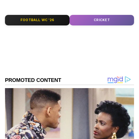
ಆ್ಯಪ್ ಡೌನ್‌ಲೋಡ್ ಮಾಡಿ ಹಾಗು ಎಲ್ಲಾ ಅಪ್‌ಡೇಟ್
ಗಳನ್ನು ಪಡೆಯಿರಿ
FOOTBALL WC '26
CRICKET
ABOUT THE AUTHOR
Ravi Janekal
RJ
ಪ್ರಸ್ತುತ, ಏಷಿಯಾನೆಟ್ ಸುವರ್ಣನ್ಯೂಸ್‌ನಲ್ಲಿ ಉಪ ಸಂಪಾದಕ.
ಪತ್ರಿಕೋದ್ಯಮದಲ್ಲಿ 8 ವರ್ಷಗಳ ಅನುಭವ. ವಾರ್ತಾ ಮತ್ತು
ಸಾರ್ವಜನಿಕ ಸಂಪರ್ಕ ಇಲಾಖೆಯಲ್ಲಿ ನ್ಯೂಸ್ ಮಾನಿಟರಿಂಗ್ ಆಗಿ
ಹಲವು ವರ್ಷಗಳ ಸೇವೆ, ಕೊರೊನಾ ವಾರಿಯರ್ಸ್ ಅವಾರ್ಡ್,
ಬೆಳಗಾವಿ
ಮೂಲತಃ ರಾಯಚೂರು ಜಿಲ್ಲೆಯ ಜಾನೇಕಲ್ ಗ್ರಾಮದವರಾದ ಇವರು
ಕರ್ನಾಟಕ ಸುದ್ದಿ
ಓದು, ಬರೆವಣಿಗೆ ಮತ್ತು ಸಾಹಿತ್ಯಾಸಕ್ತರು.
Related Articles