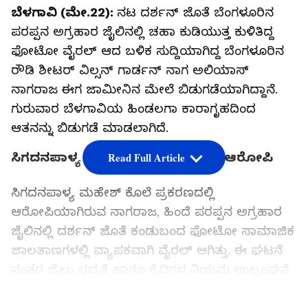
ಬೆಳಗಾವಿ (ಮೇ.22):
ನಟ ದರ್ಶನ್ ಜೊತೆ ಬೆಂಗಳೂರಿನ
ಪರಪ್ಪನ ಅಗ್ರಹಾರ ಜೈಲಿನಲ್ಲಿ ಚಹಾ ಕುಡಿಯುತ್ತ ಕುಳಿತಿದ್ದ
ಫೋಟೋ ವೈರಲ್ ಆದ ಬಳಿಕ ಸುದ್ದಿಯಾಗಿದ್ದ ಬೆಂಗಳೂರಿನ
ರೌಡಿ ಶೀಟರ್ ವಿಲ್ಸನ್ ಗಾರ್ಡನ್ ನಾಗ ಅಲಿಯಾಸ್
ನಾಗರಾಜ ಈಗ ಜಾಮೀನಿನ ಮೇಲೆ ಬಿಡುಗಡೆಯಾಗಿದ್ದಾನೆ.
ಗುರುವಾರ ಬೆಳಗಾವಿಯ ಹಿಂಡಲಗಾ ಕಾರಾಗೃಹದಿಂದ
ಆತನನ್ನು ಬಿಡುಗಡೆ ಮಾಡಲಾಗಿದೆ.
ಸಿಗದನಪಾಳ್ಯ ಮಹೇಶ್ ಕೊಲೆ ಪ್ರಕರಣದ ಆರೋಪಿ
Read Full Article
ಸಿಗದನಪಾಳ್ಯ ಮಹೇಶ್ ಕೊಲೆ ಪ್ರಕರಣದಲ್ಲಿ
ಆರೋಪಿಯಾಗಿರುವ ನಾಗರಾಜ, ಹಿಂದೆ ಪರಪ್ಪನ ಅಗ್ರಹಾರ
ಜೈಲಿನಲ್ಲಿ ದರ್ಶನ್ ಜೊತೆ ಕಂಡುಬಂದ ಫೋಟೋ ಸಾಮಾಜಿಕ
ಜಾಲತಾಣಗಳಲ್ಲಿ ವ್ಯಾಪಕವಾಗಿ ವೈರಲ್ ಆಗಿತ್ತು. ಈ ಘಟನೆ
ನಂತರ ಜೈಲು ಭದ್ರತೆ ಹಾಗೂ ಕೈದಿಗಳ ನಿಯಮ ಉಲ್ಲಂಘನೆ
ಬಗ್ಗೆ ದೊಡ್ಡ ಮಟ್ಟದ ಚರ್ಚೆ ಉಂಟಾಗಿತ್ತು. ವಿವಾದದ