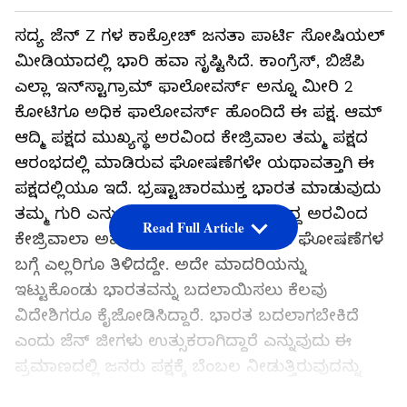
ಸದ್ಯ ಜೆನ್​ Z ಗಳ ಕಾಕ್ರೋಚ್​ ಜನತಾ ಪಾರ್ಟಿ ಸೋಷಿಯಲ್​
ಮೀಡಿಯಾದಲ್ಲಿ ಭಾರಿ ಹವಾ ಸೃಷ್ಟಿಸಿದೆ. ಕಾಂಗ್ರೆಸ್​, ಬಿಜೆಪಿ
ಎಲ್ಲಾ ಇನ್​ಸ್ಟಾಗ್ರಾಮ್​ ಫಾಲೋವರ್ಸ್​ ಅನ್ನೂ ಮೀರಿ 2
ಕೋಟಿಗೂ ಅಧಿಕ ಫಾಲೋವರ್ಸ್​ ಹೊಂದಿದೆ ಈ ಪಕ್ಷ. ಆಮ್​
ಆದ್ಮಿ ಪಕ್ಷದ ಮುಖ್ಯಸ್ಥ ಅರವಿಂದ ಕೇಜ್ರಿವಾಲ ತಮ್ಮ ಪಕ್ಷದ
ಆರಂಭದಲ್ಲಿ ಮಾಡಿರುವ ಘೋಷಣೆಗಳೇ ಯಥಾವತ್ತಾಗಿ ಈ
ಪಕ್ಷದಲ್ಲಿಯೂ ಇದೆ. ಭ್ರಷ್ಟಾಚಾರಮುಕ್ತ ಭಾರತ ಮಾಡುವುದು
ತಮ್ಮ ಗುರಿ ಎನ್ನು ಘೋಷಣೆಯೊಂದಿಗೆ ಬಂದಿದ್ದ ಅರವಿಂದ
Read Full Article
ಕೇಜ್ರಿವಾಲಾ ಅವರು ಆರಂಭದಲ್ಲಿ ಮಾಡಿರುವ ಘೋಷಣೆಗಳ
ಬಗ್ಗೆ ಎಲ್ಲರಿಗೂ ತಿಳಿದದ್ದೇ. ಅದೇ ಮಾದರಿಯನ್ನು
ಇಟ್ಟುಕೊಂಡು ಭಾರತವನ್ನು ಬದಲಾಯಿಸಲು ಕೆಲವು
ವಿದೇಶಿಗರೂ ಕೈಜೋಡಿಸಿದ್ದಾರೆ. ಭಾರತ ಬದಲಾಗಬೇಕಿದೆ
ಎಂದು ಜೆನ್​ ಜೀಗಳು ಉತ್ಸುಕರಾಗಿದ್ದಾರೆ ಎನ್ನುವುದು ಈ
ಪ್ರಮಾಣದಲ್ಲಿ ಜನರು ಪಕ್ಷಕ್ಕೆ ಬೆಂಬಲ ನೀಡುತ್ತಿರುವುದನ್ನು
ನೋಡಿದರೆ ತಿಳಿಯುತ್ತದೆ.