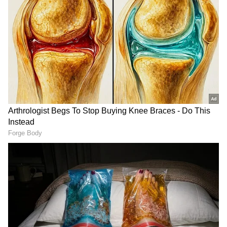
ಕರ್ನಾಟಕ, ಭಾರತ (
India News
) ಮತ್ತು ಜಗತ್ತಿನ
ಕ್ಷಣಕ್ಷಣದ ಕನ್ನಡ ಸುದ್ದಿ (
Kannada News
)
ಅಪ್ಡೇಟ್‌ಗಳಿಗಾಗಿ ಏಷ್ಯಾನೆಟ್ ಸುವರ್ಣ ನ್ಯೂಸ್‌ ಫಾಲೋ
ಮಾಡಿ. ಬ್ರೇಕಿಂಗ್ ಸುದ್ದಿ (
Latest Kannada News
),
ವಿಶೇಷ ವರದಿಗಳು ಮತ್ತು ನೇರ ಪ್ರಸಾರಗಳೊಂದಿಗೆ
(
kannada news live
) ಸಂಪೂರ್ಣ ಮಾಹಿತಿ ಒಂದೇ
ಕ್ಲಿಕ್‌ನಲ್ಲಿ ಲಭ್ಯ. ಏಷ್ಯಾನೆಟ್ ಸುವರ್ಣ ನ್ಯೂಸ್ ಅಧಿಕೃತ
ಆ್ಯಪ್ ಡೌನ್‌ಲೋಡ್ ಮಾಡಿ ಹಾಗು ಎಲ್ಲಾ ಅಪ್‌ಡೇಟ್
ಗಳನ್ನು ಪಡೆಯಿರಿ
Related Articles
ಸೋನಿಯಾ ತವರಲ್ಲಿ ಮೋದಿ ಮೋಡಿ​: ಚಾಕಲೆಟ್​ ಗುಟ್ಟು
ಕೊನೆಗೂ ರಟ್ಟು; ದಾಖಲೆ ಮೇಲೆ ದಾಖಲೆ ಬರೆದ ಪ್ರಧಾನಿ