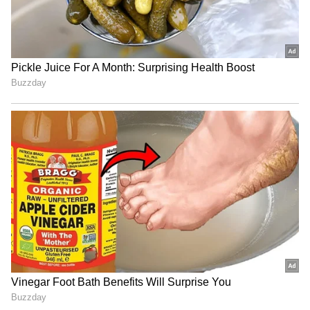
ಶೇ.50 ರಿಂದ ಶೇ.18 ಕ್ಕೆ TAX ಇಳಿಕೆ: ಮೋದಿ-
ಟ್ರಂಪ್ ಐತಿಹಾಸಿಕ ಒಪ್ಪಂದ | India US
Trade Deal | Party Rounds