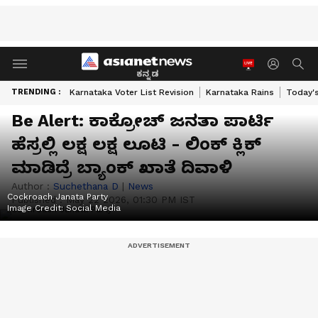
ಕನ್ನಡ
TRENDING :
Karnataka Voter List Revision
Karnataka Rains
Today'
Be Alert: ಕಾಕ್ರೋಚ್​ ಜನತಾ ಪಾರ್ಟಿ
ಹೆಸ್ರಲ್ಲಿ ಲಕ್ಷ ಲಕ್ಷ ಲೂಟಿ - ಲಿಂಕ್​ ಕ್ಲಿಕ್​
ಮಾಡಿದ್ರೆ ಬ್ಯಾಂಕ್​ ಖಾತೆ ದಿವಾಳಿ
Author :
Suchethana D
|
News
Cockroach Janata Party
Published :
May 22 2026, 01:30 PM IST
Image Credit:
Social Media