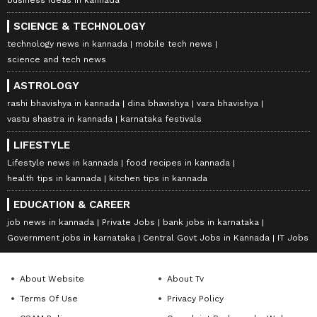
SCIENCE & TECHNOLOGY
technology news in kannada
mobile tech news
science and tech news
ASTROLOGY
rashi bhavishya in kannada
dina bhavishya
vara bhavishya
vastu shastra in kannada
karnataka festivals
LIFESTYLE
Lifestyle news in kannada
food recipes in kannada
health tips in kannada
kitchen tips in kannada
EDUCATION & CAREER
job news in kannada
Private Jobs
bank jobs in karnataka
Government jobs in karnataka
Central Govt Jobs in Kannada
IT Jobs
About Website
About Tv
Terms Of Use
Privacy Policy