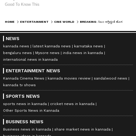
HOME
ENTERTAINMENT
CINE WORLD
BREAKING: ಸಿಎಂ ಆಗ್ತಿದ್ದಂತೆ ಹೊಸ ರೂಲ್ಸ್ ತಂದ THALAPATHY VIJAY; ಸೈಲೆಂಟ್‌ ಆದ ವಿರೋಧಿಗಳು!
NEWS
kannada news
latest kannada news
karnataka news
bengaluru news
Mysore news
india news in kannada
international news in kannada
ENTERTAINMENT NEWS
Kannada Cinema News
kannada movies review
sandalwood news
kannada tv shows
SPORTS NEWS
sports news in kannada
cricket news in kannada
Other Sports News in Kannada
BUSINESS NEWS
Business news in kannada
share market news in kannada
business ideas in kannada