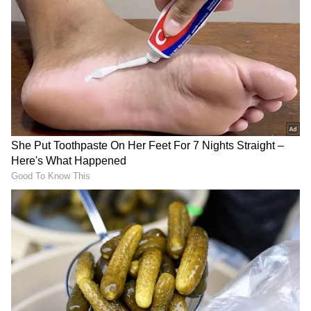
Nandamuri Balakrishna
Priyanka Chopra: ಹಾಲಿವುಡ್‌
Movie: 112ನೇ ಸಿನಿಮಾ
ಸಿನಿಮಾಗೆ ಪ್ರಿಯಾಂಕಾ ಚೋಪ್ರಾ
ಮುಹೂರ್ತದಲ್ಲಿ ನಂದಮೂರಿ
ನಾಯಕಿ; ಇದಕ್ಕಾಗಿ ನಟಿ
ಬಾಲಕೃಷ್ಣ; ಸಖತ್‌ ಕಾಂಬಿನೇಶನ್‌
ಕಂಡುಕೊಂಡ ದಾರಿ ಯಾವುದು
ಇದು
ಗೊತ್ತಾ?
Rajinikanth: ಟ್ರೋಲರ್‌ಗಳ
ಹುಡ್ಗೀರು 'ನನ್ನ ದೇಹ ನನ್ನ ಆಯ್ಕೆ'
ಅಸಲೀ ಮುಖ ಬಿಚ್ಚಿಟ್ಟು
ಅಂದರೆ, ನೋಡುಗರು 'ಅವನ
ಸೀರಿಯಸ್ಸಾಗಿಯೇ ಟಾಂಗ್ ಕೊಟ್ಟ
ಕಣ್ಣು ಅವನ ಆಯ್ಕೆ' ಅಂತಾರೆ!
'ಡೆಡ್ಲಿ ಡಾಕ್ಟರ್'
ಗಾಯಕಿ ಸುನೀತ ಹೇಳಿಕೆ ವೈರಲ್
ನಿರ್ದೇಶಕ ಸುಜೀತ್ ಮತ್ತು ಪವನ್ ಕಲ್ಯಾಣ್ ಕಾಂಬಿನೇಷನ್
ಅಂದರೆ ಅದು ಬಾಕ್ಸ್ ಆಫೀಸ್ ಧೂಳಿಪಟವಾಗುವುದು
ಗ್ಯಾರಂಟಿ ಎಂಬ ನಂಬಿಕೆ ಸ್ಯಾಂಡಲ್‌ವುಡ್‌ನಿಂದ
ಟಾಲಿವುಡ್‌ವರೆಗೆ ಇದೆ. 'OG' ಸಿನಿಮಾ ಬಿಡುಗಡೆಗೂ ಮುನ್ನವೇ