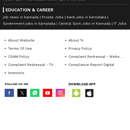
EDUCATION & CAREER
job news in kannada
Private Jobs
bank jobs in karnataka
Government jobs in karnataka
Central Govt Jobs in Kannada
IT Jobs
About Website
About Tv
Terms Of Use
Privacy Policy
CSAM Policy
Complaint Redressal - Website
Complaint Redressal - TV
Compliance Report Digital
Investors
FOLLOW US ON
DOWNLOAD APP
© Copyright 2026 Asianxt Digital Technologies Private Limited (Formerly
known as Asianet News Media & Entertainment Private Limited) | All Rights
Reserved