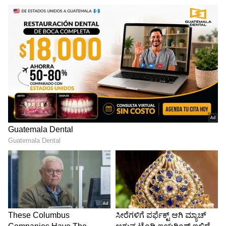
ರೆಡಿಯಾಗುತ್ತಿದೆ. ಮುಂದಿನ ದಿನಗಳಲ್ಲಿ ಈ ಸೀಕ್ವೆಲ್ ಬಗ್ಗೆ
ಇನ್ನಷ್ಟು ರೋಚಕ ಅಪ್‌ಡೇಟ್‌ಗಳು ಹೊರಬೀಳಲಿವೆ.