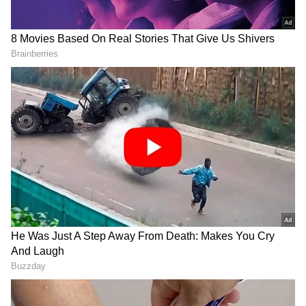
DOWNLOAD APP
RECOMMENDED STORIES
Related Articles
Krishi Thapanda-Vaishak Death: ಕೃಷಿ ತಾಪಂಡ
ಸುತ್ತ ಅನುಮಾನದ ಹುತ್ತ; ತಕ್ಷಣವೇ ನಡೆಯಲಿದೆಯಾ
ನಟಿಯ ವಿಚಾರಣೆ?
Viashak Death: ವೈಶಾಖ್ ಪತ್ನಿ ಬಿಚ್ಚಿಟ್ಟ ಸ್ಫೋಟಕ
ಸತ್ಯಗಳು- ಮಾತು ಬಿಟ್ಟಿದ್ದರು; ಮೆಸೇಜ್ ಮಾಡುತ್ತಿದ್ದರು;
ನಿನ್ನೆ ಲಾಸ್ಟ್ ಮೆಸೇಜ್ ಇದು..!