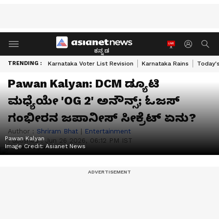
ಕನ್ನಡ
TRENDING :
Karnataka Voter List Revision
Karnataka Rains
Today'
Pawan Kalyan: DCM ಡ್ಯೂಟಿ
ಮಧ್ಯೆಯೇ 'OG 2' ಅನೌನ್ಸ್; ಓಜಸ್
ಗಂಭೀರನ ಜಪಾನೀಸ್ ಸೀಕ್ರೆಟ್ ಏನು?
Author :
Shriram Bhat
|
Entertainment
Pawan Kalyan
Published :
Jun 26 2026, 06:12 PM IST
Image Credit:
Asianet News