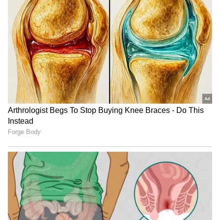
ಹೇಗೆ? ಆತನ ಜಪಾನ್ ಕನೆಕ್ಷನ್ ಏನು? ಎಂಬ ಹಳೆಯ
ಕಥೆಯನ್ನು ಈ ಸೀಕ್ವೆಲ್‌ನಲ್ಲಿ ಆಳವಾಗಿ ತೋರಿಸಲಿದ್ದಾರಂತೆ.
ಅಭಿಮಾನಿಗಳಿಗೆ ಡಬಲ್ ಧಮಾಕಾ!
ಒಂದೆಡೆ ಪವನ್ ಕಲ್ಯಾಣ್ ರಾಜಕೀಯದಲ್ಲಿ ಮಿಂಚುತ್ತಿದ್ದರೆ,
ಇನ್ನೊಂದೆಡೆ ಬೆಳ್ಳಿಪರದೆಯ ಮೇಲೆ ಅವರ 'ಮಾಸ್ ಅವತಾರ'
ನೋಡಲು ಫ್ಯಾನ್ಸ್ ಕಾತರದಿಂದ ಕಾಯುತ್ತಿದ್ದಾರೆ. ಈಗಾಗಲೇ
ಬಿಡುಗಡೆಯಾಗಿರುವ ಟೀಸರ್, ಓಜಸ್ ಗಂಭೀರನ ಬದುಕಿನ
"ಹೇಳದ ಕಥೆ"ಯ ಬಗ್ಗೆ ಸುಳಿವು ನೀಡಿದೆ. ಸುಜೀತ್ ಈಗ ಸ್ಕ್ರಿಪ್ಟ್
ಮತ್ತು ಚಿತ್ರಕಥೆಯ ಮೇಲೆ ಹೆಚ್ಚು ಗಮನ ಹರಿಸುತ್ತಿದ್ದು,
ಜಪಾನೀಸ್ ಹಿನ್ನೆಲೆಯ ಈ ಚಿತ್ರವು ಭಾರತೀಯ
ಚಿತ್ರರಂಗದಲ್ಲೇ ಹೊಸ ಮೈಲಿಗಲ್ಲು ಸ್ಥಾಪಿಸುವ ಲಕ್ಷಣಗಳು
ಕಾಣುತ್ತಿವೆ.