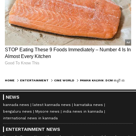
HOME
ENTERTAINMENT
CINE WORLD
PAWAN KALYAN: DCM ಡ್ಯೂಟಿ ಮಧ್ಯೆಯೇ 'OG 2' ಅನೌನ್ಸ್; ಓಜಸ್ ಗಂಭೀರನ ಜಪಾನೀಸ್ ಸೀಕ್ರೆಟ್ ಏನು?
NEWS
kannada news
latest kannada news
karnataka news
bengaluru news
Mysore news
india news in kannada
international news in kannada
ENTERTAINMENT NEWS