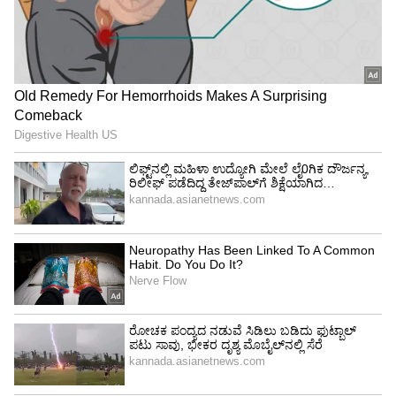
ಒಟ್ಟಿನಲ್ಲಿ, ಪವನ್ ಕಲ್ಯಾಣ್ ತಮ್ಮ ರಾಜಕೀಯ ಬದ್ಧತೆಯ
ನಡುವೆಯೇ ಸಿನಿಮಾ ಬದ್ಧತೆಯನ್ನೂ ಕಾಪಾಡಿಕೊಂಡು
ಬರುತ್ತಿದ್ದಾರೆ. 'OG 2' ಕೇವಲ ಒಂದು ಸಿನಿಮಾವಲ್ಲ, ಇದು
ಪವರ್ ಸ್ಟಾರ್ ಅಭಿಮಾನಿಗಳ ಪಾಲಿಗೆ ಹಬ್ಬದೂಟ! ಭೂಗತ
ಲೋಕದ 'ಹಂಗ್ರಿ ಚೀತಾ' ಜಪಾನ್‌ನಿಂದ ಹಾರಿ ಬರಲು