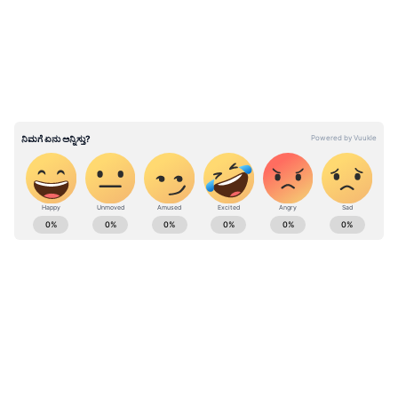
ಹಂಗ್ರಿ ಚೀತಾ ಈಸ್ ಬ್ಯಾಕ್: ಸುಜೀತ್ ಕೈಚಳಕದಲ್ಲಿ 'OG 2'
ಕನ್ನಡ ಸಿನಿಮಾ (
Kannada Cinema News
), ಟಿವಿ
ಕಾರ್ಯಕ್ರಮಗಳು (
Kannada TV Shows
), ಸೆಲೆಬ್ರಿಟಿ
ಸುದ್ದಿಗಳು ಮತ್ತು ಇತ್ತೀಚಿನ ಸುದ್ದಿಗಳಿಗಾಗಿ ಏಷ್ಯಾನೆಟ್
ಸುವರ್ಣ ನ್ಯೂಸ್‌ನಲ್ಲಿ ಮನರಂಜನಾ ವಿಭಾಗ ನೋಡಿ.
ಸಿನಿಮಾ ವಿಮರ್ಶೆಗಳು (
Kannada Movies Review
),
ತಾರೆಯರ ಸಂದರ್ಶನಗಳು, ಧಾರಾವಾಹಿ ಅಪ್‌ಡೇಟ್ಸ್‌,
ತೆರೆಮರೆಯ ಕಥೆಗಳು,
OTT ರಿಲೀಸ್‌
ಗಳ ಬಗ್ಗೆ
ಮಾಹಿತಿಯೂ ಇಲ್ಲಿದೆ.