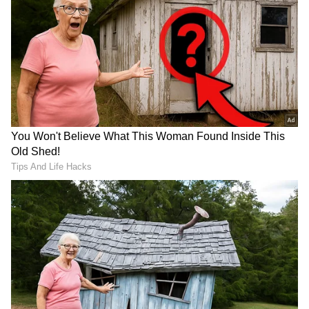
ಕನ್ನಡ ಸಿನಿಮಾ (
Kannada Cinema News
), ಟಿವಿ
ಕಾರ್ಯಕ್ರಮಗಳು (
Kannada TV Shows
), ಸೆಲೆಬ್ರಿಟಿ
ಸುದ್ದಿಗಳು ಮತ್ತು ಇತ್ತೀಚಿನ ಸುದ್ದಿಗಳಿಗಾಗಿ ಏಷ್ಯಾನೆಟ್
ಸುವರ್ಣ ನ್ಯೂಸ್‌ನಲ್ಲಿ ಮನರಂಜನಾ ವಿಭಾಗ ನೋಡಿ.
ಸಿನಿಮಾ ವಿಮರ್ಶೆಗಳು (
Kannada Movies Review
),
ತಾರೆಯರ ಸಂದರ್ಶನಗಳು, ಧಾರಾವಾಹಿ ಅಪ್‌ಡೇಟ್ಸ್‌,
ತೆರೆಮರೆಯ ಕಥೆಗಳು,
OTT ರಿಲೀಸ್‌
ಗಳ ಬಗ್ಗೆ
ಮಾಹಿತಿಯೂ ಇಲ್ಲಿದೆ.
ರಿಷಬ್ ಶೆಟ್ಟಿ ನಾಯಕರು
'ಛತ್ರಪತಿ ಶಿವಾಜಿ ಮಹಾರಾಜ್' ಸಿನಿಮಾದಲ್ಲಿ ರಿಷಬ್ ಶೆಟ್ಟಿ
ನಾಯಕರು. ಜೊತೆಗೆ, ಮುಖ್ಯ ಭೂಮಿಕೆಯಲ್ಲಿ ನಟರಾದ