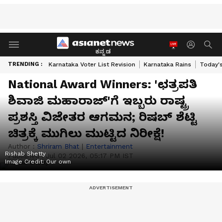
ಕನ್ನಡ
TRENDING :
Karnataka Voter List Revision
Karnataka Rains
Today'
National Award Winners: 'ಛತ್ರಪತಿ
ಶಿವಾಜಿ ಮಹಾರಾಜ್'ಗೆ ಇಬ್ಬರು ರಾಷ್ಟ್ರ
ಪ್ರಶಸ್ತಿ ವಿಜೇತರ ಆಗಮನ; ರಿಷಬ್ ಶೆಟ್ಟಿ
ಚಿತ್ರಕ್ಕೆ ಮುಗಿಲು ಮುಟ್ಟಿದ ನಿರೀಕ್ಷೆ!
Author :
Shriram Bhat
|
Entertainment
Rishab Shetty
Published :
Jul 02 2026, 05:17 PM IST
Image Credit:
Our own