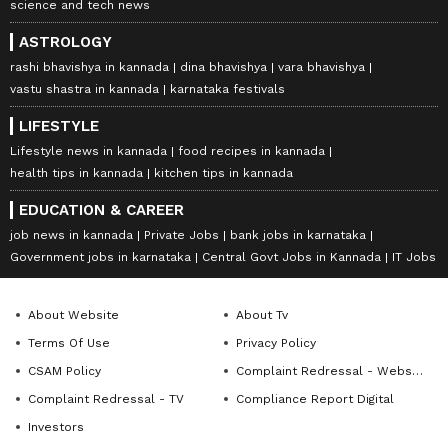
science and tech news
ASTROLOGY
rashi bhavishya in kannada
dina bhavishya
vara bhavishya
vastu shastra in kannada
karnataka festivals
LIFESTYLE
Lifestyle news in kannada
food recipes in kannada
health tips in kannada
kitchen tips in kannada
EDUCATION & CAREER
job news in kannada
Private Jobs
bank jobs in karnataka
Government jobs in karnataka
Central Govt Jobs in Kannada
IT Jobs
About Website
About Tv
Terms Of Use
Privacy Policy
CSAM Policy
Complaint Redressal - Website
Complaint Redressal - TV
Compliance Report Digital
Investors