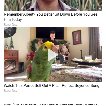
HOME
ENTERTAINMENT
CINE WORLD
NATIONAL AWARD WINNERS: 'ಛತ್ರಪತಿ ಶಿವಾಜಿ ಮಹಾರಾಜ್'ಗೆ ಇಬ್ಬರು ರಾಷ್ಟ್ರ ಪ್ರಶಸ್ತಿ ವಿಜೇತರ ಆಗಮನ; ರಿಷಬ್ ಶೆಟ್ಟಿ ಚಿತ್ರಕ್ಕೆ ಮುಗಿಲು ಮುಟ್ಟಿದ ನಿರೀಕ್ಷೆ!