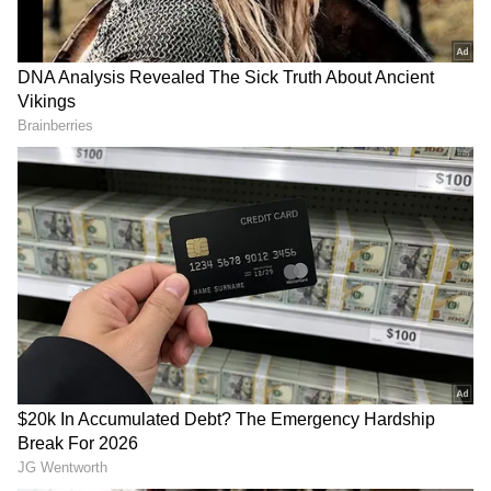
ಗಣೇಶ್ ಹುಟ್ಟುಹಬ್ಬ; ಈ 'ಬೃಂದಾವಿಹಾರಿ' ಕೈನಲ್ಲಿ
ಇಷ್ಟೊಂದು ಸಿನಿಮಾಗಳಿವೆ!
Ramayana Viral News: ರಾಮಾಯಣ ಚಿತ್ರದ
ವಿಡಿಯೋ ಕ್ಲಿಪ್ ಲೀಕ್ ನ್ಯೂಸ್; ಅಸಲಿಯೋ ಅಥವಾ
DOWNLOAD APP
ಎಐ ಸೃಷ್ಟಿಯೋ?
ಕನ್ನಡ ಸಿನಿಮಾ (
Kannada Cinema News
), ಟಿವಿ
ಕಾರ್ಯಕ್ರಮಗಳು (
Kannada TV Shows
), ಸೆಲೆಬ್ರಿಟಿ
ಸುದ್ದಿಗಳು ಮತ್ತು ಇತ್ತೀಚಿನ ಸುದ್ದಿಗಳಿಗಾಗಿ ಏಷ್ಯಾನೆಟ್
ಸುವರ್ಣ ನ್ಯೂಸ್‌ನಲ್ಲಿ ಮನರಂಜನಾ ವಿಭಾಗ ನೋಡಿ.
ಸಿನಿಮಾ ವಿಮರ್ಶೆಗಳು (
Kannada Movies Review
),
ತಾರೆಯರ ಸಂದರ್ಶನಗಳು, ಧಾರಾವಾಹಿ ಅಪ್‌ಡೇಟ್ಸ್‌,
ತೆರೆಮರೆಯ ಕಥೆಗಳು,
OTT ರಿಲೀಸ್‌
ಗಳ ಬಗ್ಗೆ
ಮಾಹಿತಿಯೂ ಇಲ್ಲಿದೆ.