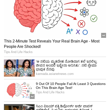
ವಿರಾಟ್ ಸಾಯಿ ಕ್ರಿಯೇಷನ್ಸ್ ಅರ್ಪಿಸುವ ಈ ಬಿಗ್ ಬಜೆಟ್
ಚಿತ್ರವನ್ನು ನಿರ್ಮಾಪಕ ಸಮೃದ್ಧಿ ವಿ. ಮಂಜುನಾಥ್ ಅತ್ಯಂತ
ಅದ್ದೂರಿಯಾಗಿ ನಿರ್ಮಾಣ ಮಾಡಿದ್ದಾರೆ. ʻಬೃಂದಾ ವಿಹಾರಿʼ
ಕೂಡ ಪಕ್ಕಾ ರೊಮ್ಯಾಂಟಿಕ್ ಫ್ಯಾಮಿಲಿ ಜಾನರ್‌ ಚಿತ್ರವಾಗಿದ್ದು,
ಗಣೇಶ್ ಜೋಡಿಯಾಗಿ ದೇವಿಕಾ ಭಟ್ ಮತ್ತು ಮಾಳವಿಕ
ಶರ್ಮ ನಾಯಕಿಯರಾಗಿ ನಟಿಸಿದ್ದಾರೆ. ಸ್ವತಃ ನಿರ್ದೇಶಕ
ಶ್ರೀನಿವಾಸರಾಜು ಅವರೇ ಈ ಚಿತ್ರಕ್ಕೆ ಕಥೆ ಮತ್ತು ಚಿತ್ರಕಥೆ
ಬರೆದಿದ್ದು, ವೆಂಕಟ್ ಪ್ರಸಾದ್ ಛಾಯಾಗ್ರಾಹಕರು.
ದಕ್ಷಿಣ ಭಾರತ ಸಿನಿರಂಗದ ಸದ್ಯದ ಸೆನ್ಸೇಷನಲ್ ಮ್ಯೂಸಿಕ್
ಡೈರೆಕ್ಟರ್, ಮಲಯಾಳಂ ಮೂಲದ ಹೇಶಮ್ ಅಬ್ದುಲ್
ವಹಾಬ್ ಅವರು ಬೃಂದಾ ವಿಹಾರಿ ಚಿತ್ರಕ್ಕೆ ಮೊದಲಬಾರಿಗೆ
ಕನ್ನಡಕ್ಕೆ ಬಂದಿದ್ದಾರೆ. ಈಗಾಗಲೇ ಹಲವು ಬ್ಲಾಕ್‌ಬಸ್ಟರ್ ಮತ್ತು