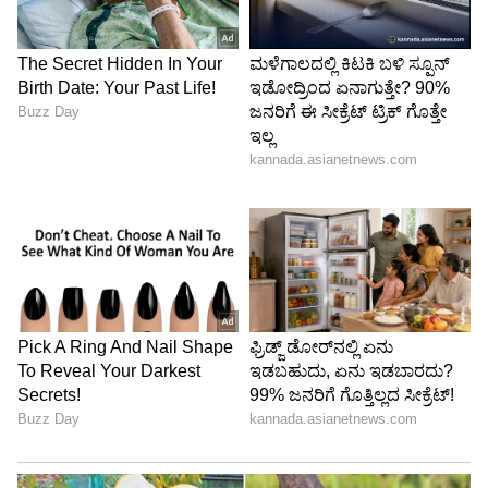
ಒಟ್ಟಿನಲ್ಲಿ, ನಟ ಗಣೇಶ್ ಅವರ ಇಂದಿನ ಹುಟ್ಟುಹಬ್ಬವು
ಅಭಿಮಾನಿಗಳು ವಿಶೇಷ ಉಡುಗೊರೆ ನೀಡಿದೆ. ಒಂದೇ
ತಿಂಗಳಲ್ಲಿ ಎರಡು ಸಿನಿಮಾಗಳನ್ನು ನೋಡುವ ಅವಕಾಶ
ಸಿಕ್ಕಿರೋದು ಅವರ ಫ್ಯಾನ್ಸ್‌ಗೆ ಭಾರೀ ಖುಷಿ ನೀಡಿದೆ.