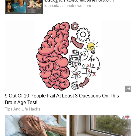
ಸುಮಧುರ ಹಾಡುಗಳನ್ನು ನೀಡಿರುವ ಹೇಶಮ್, ʻಬೃಂದಾ
ವಿಹಾರಿʼ ಚಿತ್ರಕ್ಕಾಗಿ ಸಂಯೋಜಿಸಿರುವ ಹಾಡುಗಳು ಈಗಾಗಲೇ
ಸೂಪರ್ ಹಿಟ್ ಆಗಿವೆ. ಸಿನಿಮಾ ಸಹ ಅದ್ಭುತವಾಗಿ
ಮೂಡಿಬಂದಿವೆ ಎನ್ನಲಾಗುತ್ತಿದೆ.