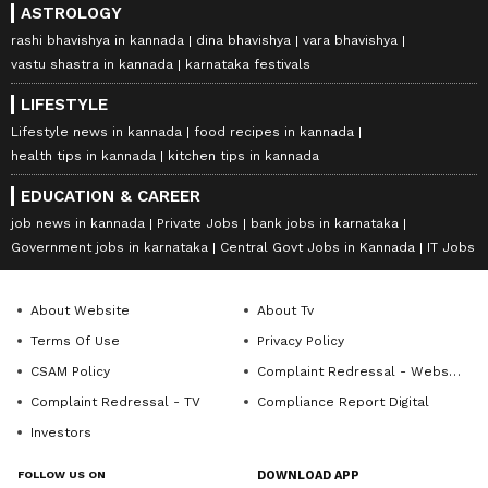
ASTROLOGY
rashi bhavishya in kannada
dina bhavishya
vara bhavishya
vastu shastra in kannada
karnataka festivals
LIFESTYLE
Lifestyle news in kannada
food recipes in kannada
health tips in kannada
kitchen tips in kannada
EDUCATION & CAREER
job news in kannada
Private Jobs
bank jobs in karnataka
Government jobs in karnataka
Central Govt Jobs in Kannada
IT Jobs
About Website
About Tv
Terms Of Use
Privacy Policy
CSAM Policy
Complaint Redressal - Website
Complaint Redressal - TV
Compliance Report Digital
Investors
FOLLOW US ON
DOWNLOAD APP