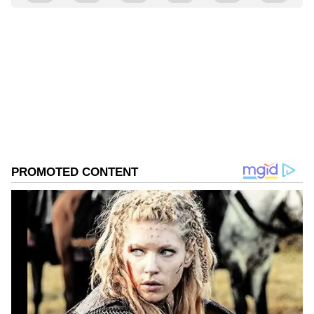
Shriram Bhat
SB
ಏಷ್ಯಾನೆಟ್ ಸುವರ್ಣನ್ಯೂಸ್.ಕಾಮ್‌ನಲ್ಲಿ ಉಪ ಸಂಪಾದಕ. ಸಿನಿಮಾ,
ಲೈಫ್‌ಸ್ಟೈಲ್, ರಾಜಕೀಯ ಸುದ್ದಿಗಳ ಬಗ್ಗೆ ಹೆಚ್ಚಿನ ಗಮನ
ನೀಡುತ್ತಿದ್ದೇನೆ. ಇಂಡಿಯನ್ ಎಕ್ಸ್‌ಪ್ರೆಸ್‌, ಒನ್‌ ಇಂಡಿಯಾ ಕನ್ನಡ
ಹಾಗೂ ವಿಜಯ ಕರ್ನಾಟಕ ವೆಬ್‌ನಲ್ಲಿ ಕೆಲಸ ಮಾಡಿದ ಅನುಭವವಿದೆ.
ಗೋಲ್ಡನ್ ಸ್ಟಾರ್ ಗಣೇಶ್
ಕಳೆದ 15 ವರ್ಷಗಳಿಂದ ನಿರಂತರ ಬರವಣಿಗೆ ಉದ್ಯೋಗದಲ್ಲಿದ್ದೇನೆ.
ಸ್ಯಾಂಡಲ್‌ವುಡ್
ಮನರಂಜನಾ ಸುದ್ದಿ
ಸುದ್ದಿ ಮಾಧ್ಯಮವಲ್ಲದೇ ಮನರಂಜನಾ ಮಾಧ್ಯಮದಲ್ಲೂ ಕೆಲಸ
ಮಾಡಿದ್ದೇನೆ. ಉತ್ತರ ಕನ್ನಡ ಜಿಲ್ಲೆ ಶಿರಸಿ ಹುಟ್ಟೂರು. ಕರ್ನಾಟಕ
ವಿಶ್ವವಿದ್ಯಾಲಯ, ಧಾರವಾಡದಿಂದ ಕಲಾ ವಿಭಾಗದಲ್ಲಿ ಪದವಿ
ಪಡೆದಿದ್ದೇನೆ. ಸಾಮಾಜಿಕ ಕಳಕಳಿಗೆ ಹೆಚ್ಚಿನ ಆದ್ಯತೆ, ಮಾನವೀಯತೆಗೆ
ಮೊದಲ ಪ್ರಾಶಸ್ತ್ಯ.
Related Articles
Golden Star Ganesh Birthday: ಗೋಲ್ಡನ್ ಸ್ಟಾರ್