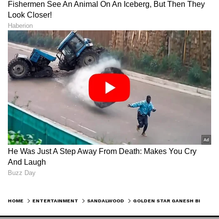
HOME
ENTERTAINMENT
SANDALWOOD
GOLDEN STAR GANESH BIRTHDAY: ಹುಟ್ಟುಹಬ್ಬದಂದು ಫ್ಯಾನ್ಸ್‌ಗೆ 2 ಭರ್ಜರಿ ಗಿಫ್ಟ್ ನೀಡಿದ ಗೋಲ್ಡನ್ ಸ್ಟಾರ್ ಗಣೇಶ್!