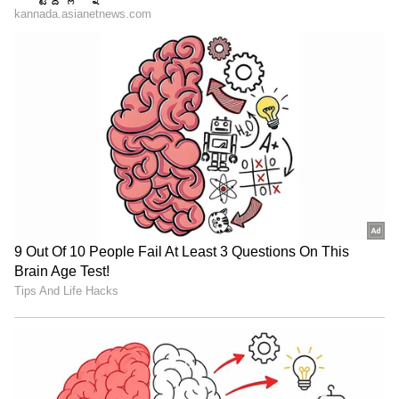
ಶೇ.50 ರಿಂದ ಶೇ.18 ಕ್ಕೆ TAX ಇಳಿಕೆ: ಮೋದಿ-
ಟ್ರಂಪ್ ಐತಿಹಾಸಿಕ ಒಪ್ಪಂದ | India US
Trade Deal | Party Rounds
'ಕೃಷ್ಣಂ ಪ್ರಣಯ ಸಖಿ'- ಗಣೇಶ್-ಶ್ರೀನಿವಾಸರಾಜು
ಕಾಂಬಿನೇಷನ್‌
'ಕೃಷ್ಣಂ ಪ್ರಣಯ ಸಖಿ' ಚಿತ್ರದ ಭರ್ಜರಿ ಯಶಸ್ಸಿನ ಬಳಿಕ
ಗಣೇಶ್ ಹಾಗೂ ನಿರ್ದೇಶಕ ಶ್ರೀನಿವಾಸರಾಜು ಜೋಡಿಯ
ಮೂಲಕ ಮೂಡಿಬರುತ್ತಿರುವ 'ಬೃಂದಾ ವಿಹಾರಿ' ಚಿತ್ರವು ಇದೇ
ಅಕ್ಟೋಬರ್‌ 16ರಂದು ವಿಶ್ವದಾದ್ಯಂತ ತೆರೆಗೆ ಬರಲು ಸಜ್ಜಾಗಿದೆ.