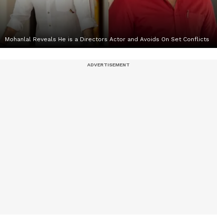
Mohanlal Reveals He is a Directors Actor and Avoids On Set Conflicts