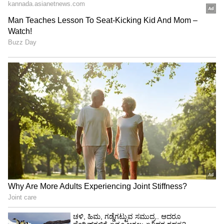
"ರಾಜಕೀಯ ಬೇಡ, ಸಿನಿಮಾನೇ ಪ್ರಾಣ":
ಕನಕೋತ್ಸವದಲ್ಲಿ ರಿಷಬ್ ಶೆಟ್ಟಿ | Rishab
Shetty speech | Suvarna News
ಶೇ.50 ರಿಂದ ಶೇ.18 ಕ್ಕೆ TAX ಇಳಿಕೆ: ಮೋದಿ-
ಟ್ರಂಪ್ ಐತಿಹಾಸಿಕ ಒಪ್ಪಂದ | India US
Trade Deal | Party Rounds