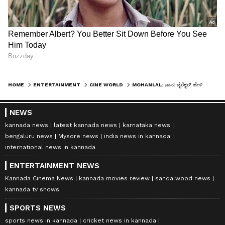
HOME
ENTERTAINMENT
CINE WORLD
MOHANLAL: ನಾನು ಡೈರೆಕ್ಟರ್ ಹೇಳಿದಂತೆ ಕೇಳೋ ನಟ, ಸೆಟ್‌ನಲ್ಲಿ ಜಗಳಕ್ಕಿಳಿಯಲ್ಲ: ಮೋಹನ್‌ಲಾಲ್
NEWS
kannada news
latest kannada news
karnataka news
bengaluru news
Mysore news
india news in kannada
international news in kannada
ENTERTAINMENT NEWS
Kannada Cinema News
kannada movies review
sandalwood news
kannada tv shows
SPORTS NEWS
sports news in kannada
cricket news in kannada