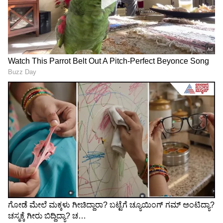
‘ಆ ನಟಿಯ ಮೃತದೇಹ
Daddy's Home.. ಯಶ್‌ 'ಟಾಕ್ಸಿಕ್‌'
ನೋಡಿದಾಗ ತಲೆ ಇರಲಿಲ್ಲ; ಜೀವನ
ಟ್ರೇಲರ್‌ ಲಾಂಚ್‌ಗೆ ಭರ್ಜರಿ ಸಿದ್ಧತೆ:
ಅಂದರೆ ಇಷ್ಟೇನಾ ಅನಿಸಿತು’: ನಟಿ
ಕಾರ್ಯಕ್ರಮದ ವಿಶೇಷತೆಗಳೇನು?
ಪ್ರೇಮಾ ಭಾವುಕ ನೆನಪು
ಯಶ್ ಈಗ ಜಗತ್ತೇ ಲವ್
ಬೆಂಗಳೂರು-ಮೆಜೆಸ್ಟಿಕ್ ಬಳಿ ಯಶ್
ಮಾಡೋ ನಟ.. ಆದ್ರೆ, ಕೆಜಿಎಫ್
ಹವಾ; ರಾಕಿಂಗ್ ಸ್ಟಾರ್ ನೋಡಲು
ರಿಲೀಸ್ ವೇಳೆ ಭಾರೀ 'ಹೈಡ್ರಾಮಾ'
ನೂರಾರು ಜನ ಫ್ಯಾನ್ಸ್ ಆಗಮನ!
ನಡೆದಿತ್ತು! ಅದೇನು ನೋಡಿ..
LATEST VIDEOS