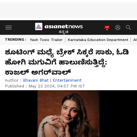
ಕನ್ನಡ
TRENDING :
Yash Toxic Trailer
Karnataka Education Department
A
ಶೂಟಿಂಗ್ ಮಧ್ಯೆ ಬ್ರೇಕ್ ಸಿಕ್ಕರೆ ಸಾಕು, ಓಡಿ
ಹೋಗಿ ಮಗುವಿಗೆ ಹಾಲುಣಿಸುತ್ತಿದ್ದೆ:
ಕಾಜಲ್ ಅಗರ್‌ವಾಲ್
Author :
Bhavani Bhat
|
Entertainment
Published :
May 23 2024, 04:57 PM IST