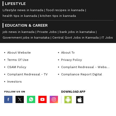
LIFESTYLE
Lifestyle news in kannada
food recipes in kannada
health tips in kannada
kitchen tips in kannada
EDUCATION & CAREER
job news in kannada
Private Jobs
bank jobs in karnataka
Government jobs in karnataka
Central Govt Jobs in Kannada
IT Jobs
About Website
About Tv
Terms Of Use
Privacy Policy
CSAM Policy
Complaint Redressal - Website
Complaint Redressal - TV
Compliance Report Digital
Investors
FOLLOW US ON
DOWNLOAD APP
© Copyright 2026 Asianxt Digital Technologies Private Limited (Formerly
known as Asianet News Media & Entertainment Private Limited) | All Rights