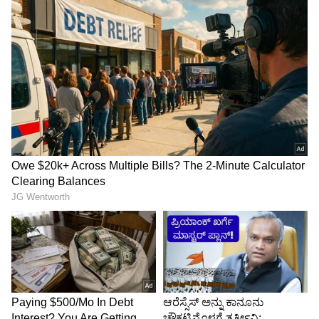
ಈ ಮಧ್ಯೆ ಅವರು ಸಿನಿಮಾದ ಶೂಟಿಂಗ್ ದಿನಗಳನ್ನು ನೆನಪು
ಮಾಡಿಕೊಂಡಿದ್ದಾರೆ. ಆ ದಿನಗಳು ಎಷ್ಟು ಕಷ್ಟ ಇತ್ತು
ಎಂಬುದನ್ನು ಅವರು ವಿವರಿಸಿದ್ದಾರೆ.