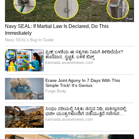
ಶೇ.50 ರಿಂದ ಶೇ.18 ಕ್ಕೆ TAX ಇಳಿಕೆ: ಮೋದಿ-
ಟ್ರಂಪ್ ಐತಿಹಾಸಿಕ ಒಪ್ಪಂದ | India US
Trade Deal | Party Rounds
ಆದರೆ ಇದೆಲ್ಲ ಕ್ಷಣಿಕ. ಆಮೇಲೆ ಅವರು ಎಂದಿನ ಲವಲವಿಕೆಗೆ
ಮರಳಿದ್ದಾರೆ.
ಇದೀಗ ಕಾಜಲ್ ಅಗರ್​ವಾಲ್ ಕಮಲಹಾಸನ್ ಜೊತೆ
ನಟಿಸಿರುವ ‘ಇಂಡಿಯನ್ 2’ ರಿಲೀಸ್​ ದಿನಾಂಕವನ್ನು ತಂಡ
ಘೋಷಿಸಿದೆ. ಜುಲೈ 12ರಂದು ಚಿತ್ರ ಬಿಡುಗಡೆ ಆಗಲಿದೆ. ಆಗಲೇ
ಕಾಜಲ್ ಅವರು ಸಿನಿಮಾ ಪ್ರಚಾರದಲ್ಲಿ ತೊಡಗಿಕೊಂಡಿದ್ದಾರೆ.