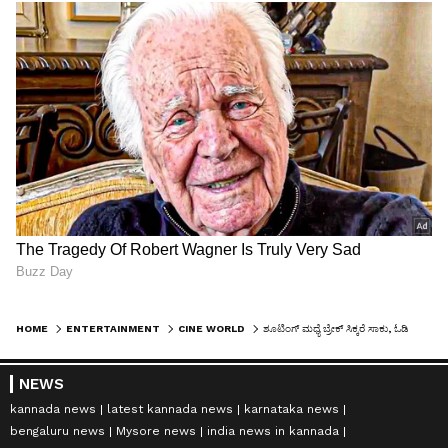
HOME
ENTERTAINMENT
CINE WORLD
ಶೂಟಿಂಗ್ ಮಧ್ಯೆ ಬ್ರೇಕ್ ಸಿಕ್ಕರೆ ಸಾಕು, ಓಡಿ ಹೋಗಿ ಮಗುವಿಗೆ ಹಾಲುಣಿಸುತ್ತಿದ್ದೆ: ಕಾಜಲ್ ಅಗರ್‌ವಾಲ್
NEWS
kannada news
latest kannada news
karnataka news
bengaluru news
Mysore news
india news in kannada