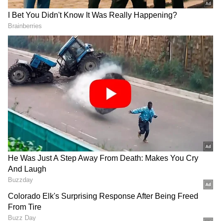
DOWNLOAD APP
ಕನ್ನಡ ಸಿನಿಮಾ (
Kannada Cinema News
), ಟಿವಿ
ಕಾರ್ಯಕ್ರಮಗಳು (
Kannada TV Shows
), ಸೆಲೆಬ್ರಿಟಿ
ಸುದ್ದಿಗಳು ಮತ್ತು ಇತ್ತೀಚಿನ ಸುದ್ದಿಗಳಿಗಾಗಿ ಏಷ್ಯಾನೆಟ್
ಸುವರ್ಣ ನ್ಯೂಸ್‌ನಲ್ಲಿ ಮನರಂಜನಾ ವಿಭಾಗ ನೋಡಿ.
ಸಿನಿಮಾ ವಿಮರ್ಶೆಗಳು (
Kannada Movies Review
),
ತಾರೆಯರ ಸಂದರ್ಶನಗಳು, ಧಾರಾವಾಹಿ ಅಪ್‌ಡೇಟ್ಸ್‌,
ತೆರೆಮರೆಯ ಕಥೆಗಳು,
OTT ರಿಲೀಸ್‌
ಗಳ ಬಗ್ಗೆ
ಮಾಹಿತಿಯೂ ಇಲ್ಲಿದೆ.
ಹೀಗೆ ಬಹಳ ನೋವಿನಲ್ಲಿ ತಮ್ಮ ಕಷ್ಟ ಹೇಳಿಕೊಂಡ ನಟಿ