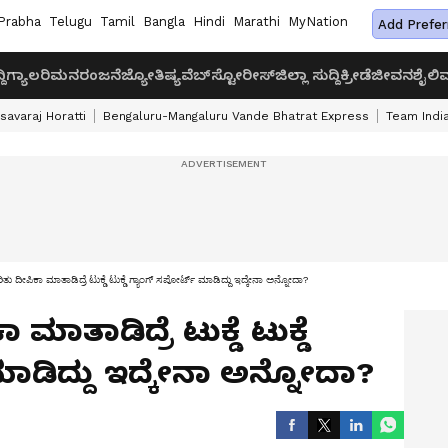
Prabha
Telugu
Tamil
Bangla
Hindi
Marathi
MyNation
Add Prefer
ದಿ
ಗ್ಯಾಲರಿ
ಮನರಂಜನೆ
ಜ್ಯೋತಿಷ್ಯ
ವೆಬ್‌ಸ್ಟೋರೀಸ್
ಜಿಲ್ಲಾ ಸುದ್ದಿ
ಕ್ರೀಡೆ
ಜೀವನಶೈಲಿ
ವ
savaraj Horatti
Bengaluru-Mangaluru Vande Bhatrat Express
Team India
ರಿತು ದೀಪಿಕಾ ಮಾತಾಡಿದ್ರೆ ಟುಕ್ಡೆ ಟುಕ್ಡೆ ಗ್ಯಾಂಗ್​ ಸಪೋರ್ಟ್​ ಮಾಡಿದ್ದು ಇದ್ಕೇನಾ ಅನ್ನೋದಾ?
 ಮಾತಾಡಿದ್ರೆ ಟುಕ್ಡೆ ಟುಕ್ಡೆ
ಮಾಡಿದ್ದು ಇದ್ಕೇನಾ ಅನ್ನೋದಾ?