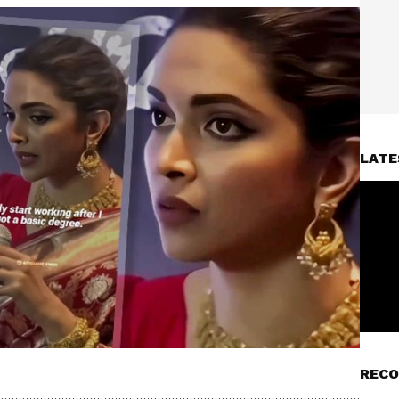
LATE
RECO