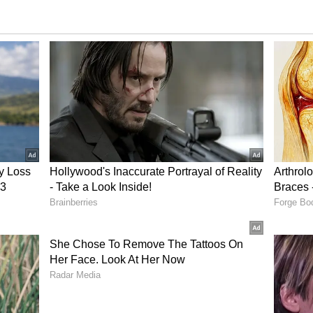
ುಡ್​ನಲ್ಲಿ ಮತ್ತೆ ದೀಪಿಕಾ? ನಿರ್ದೇಶಕ ಹೇಳಿದ್ದೇನು?
ಿಕ್ಷಣದ ಕುರಿತು ಟೀಕೆ ಮಾಡಿದ್ದಾರೆ. ನೀವು ಟುಕಡೆ ಟುಕಡೆ ಗ್ಯಾಂಗ್​
್ತಾಯ್ತು ಎಂದು ನಟಿಯ ಕಾಲೆಳೆದಿದ್ದಾರೆ. ಅಷ್ಟಕ್ಕೂ
ಷ್ಠಿತ ಜವಾಹರ್​ ಲಾಲ್​ ನೆಹರು ವಿಶ್ವವಿದ್ಯಾಲಯ(ಜೆಎನ್​ಯು-
ಸಿ ನಡೆಯುತ್ತಿರುವ ಪ್ರತಿಭಟನೆಯಲ್ಲಿ ದೀಪಿಕಾ ಪಡುಕೋಣೆ
ಪಡಿಸಿದ್ದರು. ಜೆಎನ್​ಯು ವಿದ್ಯಾರ್ಥಿ ನಾಯಕ ಕನ್ಹಯ್ಯ ಕುಮಾರ್​
ುಕಡೆ ಮಾಡುವುದಾಗಿ ಹೇಳುವ ಮೂಲಕ ಭಾರಿ ಟೀಕೆಗೆ
ಕಾ ಸಪೋರ್ಟ್​ ಮಾಡಿದ್ದರಿಂದ ಆಗ ದೀಪಿಕಾ ವಿರುದ್ಧವೂ
ಡೆ ಗ್ಯಾಂಗ್​ ಸಪೋರ್ಟರ್​ ಎಂದು ದೀಪಿಕಾರಕ್ಕೆ ಹೀಯಾಳಿಸಿದ್ದರು.
ು ದೀಪಿಕಾ ಹೇಳಿದ್ದರಿಂದ ಈ ಘಟನೆಯನ್ನು ಮತ್ತೆ ಹಲವರು