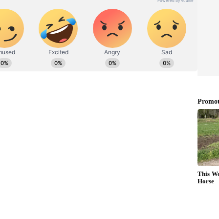
ಎಂದು ದೀಪಿಕಾ (Deepika Padukone) ಹೇಳಿಕೊಂಡಿದ್ದಾರೆ.
್​ಗಳ ಸುರಿಮಳೆಯಾಗುತ್ತಿದೆ. ಕೆಲವರು ಎಷ್ಟು ಕಲಿತರು
ದ್ದೀರಿ ಎನ್ನುವುದು ಮುಖ್ಯವಾಗುತ್ತದೆ ಎಂದಿದ್ದರೆ, ನಿಮ್ಮ ಇಂಗ್ಲಿಷ್​
ರೆ. ಇನ್ನು ಕೆಲವರು ಈಗಲಾದರೂ ಡಿಗ್ರಿ ಪಡೆಯಿರಿ ಎಂದಿದ್ದಾರೆ.