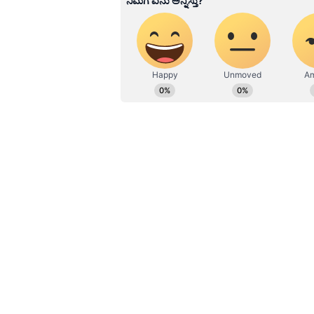
ಒಪ್ಪಿಕೊಳ್ಳುವ ಅನಿವಾರ್ಯತೆ ಉಂಟಾಯಿತು 
ಇದು ವೈರಲ್​ ಆಗುತ್ತಲೇ ಥಹರೇವಾರಿ ಕಮೆಂಟ
ಎನ್ನುವುದು ಮುಖ್ಯವಲ್ಲ, ಎಷ್ಟು ಯಶಸ್ಸು ಪಡೆದಿ
ತುಂಬಾ ಚೆನ್ನಾಗಿದೆ ಎಂದು ಕೆಲವರು ಹೇಳಿದ್ದಾ