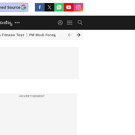
red Source
ಾಣಿಜ್ಯ
 Fitness Test
PM Modi Foreign Travel Expenditure
Valmiki Corporatio