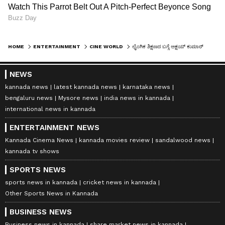
HOME
ENTERTAINMENT
CINE WORLD
ಲೈಂಗಿಕ ಶಿಕ್ಷಣದ ಬಗ್ಗೆ ಅಕ್ಷಯ್ ಕುಮಾರ್ ಚಿತ್ರ; 'ನನ್ನ ಜೀವನದ ಅತ್ಯುತ್ತಮ ಸಿನಿಮಾವಾಗಲಿದೆ' ಎಂದ ನಟ
NEWS
kannada news
latest kannada news
karnataka news
bengaluru news
Mysore news
india news in kannada
international news in kannada
ENTERTAINMENT NEWS
Kannada Cinema News
kannada movies review
sandalwood news
kannada tv shows
SPORTS NEWS
sports news in kannada
cricket news in kannada
Other Sports News in Kannada
BUSINESS NEWS
Business news in kannada
share market news in kannada