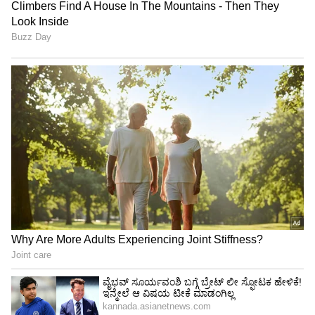
ಶೇ.50 ರಿಂದ ಶೇ.18 ಕ್ಕೆ TAX ಇಳಿಕೆ: ಮೋದಿ-
ಟ್ರಂಪ್ ಐತಿಹಾಸಿಕ ಒಪ್ಪಂದ | India US
Trade Deal | Party Rounds
ಅಕ್ಷಯ್ ಸಿನಿಮಾಗಳ ಬಗ್ಗೆ ಹೇಳುವುದಾದರೆ ಕೊನೆಯದಾಗಿ
ರಾಮ್ ಸೇತು ಮೂಲಕ ಅಭಿಮಾನಿಗಳ ಮುಂದೆ ಬಂದಿದ್ದರು.
ಆದರೆ ಈ ಸಿನಿಮಾ ದೊಡ್ಡ ಮಟ್ಟದ ಸಕ್ಸಸ್ ಕಾಣುವಲ್ಲಿ
ವಿಫಲವಾಗಿದೆ. ಈ ವರ್ಷ ಅಕ್ಷಯ್ ಕುಮಾರ್ ನಟನೆಯ 5
ಸಿನಿಮಾಗಳು ರಿಲೀಸ್ ಆಗಿವೆ. ಆದರೆ ಯಾವ ಸಿನಿಮಾಗಳು
ಸಹ ಅಭಿಮಾನಿಗಳನ್ನು ಸೆಳೆಯುವಲ್ಲಿ ಯಶಸ್ವಿಯಾಗಿಲ್ಲ.
ಹಾಗಾಗಿ ಮುಂದಿನ ಸಿನಿಮಾಗಳ ಮೇಲೆ ಕುತೂಹ ಹೆಚ್ಚಾಗಿದೆ.