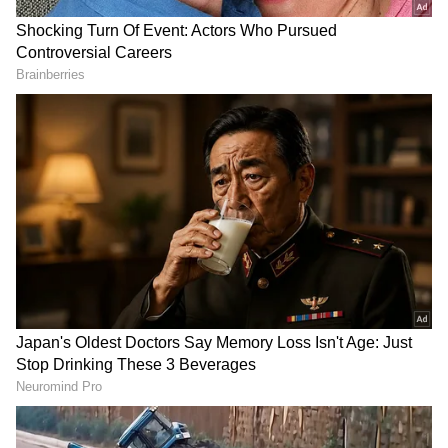
DOWNLOAD APP
ಕನ್ನಡ ಸಿನಿಮಾ (
Kannada Cinema News
), ಟಿವಿ
ಕಾರ್ಯಕ್ರಮಗಳು (
Kannada TV Shows
), ಸೆಲೆಬ್ರಿಟಿ
ಸುದ್ದಿಗಳು ಮತ್ತು ಇತ್ತೀಚಿನ ಸುದ್ದಿಗಳಿಗಾಗಿ ಏಷ್ಯಾನೆಟ್
ಸುವರ್ಣ ನ್ಯೂಸ್‌ನಲ್ಲಿ ಮನರಂಜನಾ ವಿಭಾಗ ನೋಡಿ.
ಸಿನಿಮಾ ವಿಮರ್ಶೆಗಳು (
Kannada Movies Review
),
ತಾರೆಯರ ಸಂದರ್ಶನಗಳು, ಧಾರಾವಾಹಿ ಅಪ್‌ಡೇಟ್ಸ್‌,
ತೆರೆಮರೆಯ ಕಥೆಗಳು,
OTT ರಿಲೀಸ್‌
ಗಳ ಬಗ್ಗೆ
ಮಾಹಿತಿಯೂ ಇಲ್ಲಿದೆ.