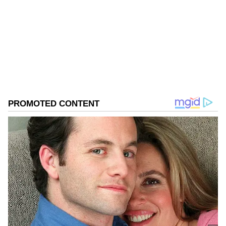
ಅಕ್ಷಯ್ ಕುಮಾರ್ ಹೇಳಿದರು.
ಅಕ್ಷಯ್ ಕುಮಾರ್
ಬಾಲಿವುಡ್
ಸಿನಿಮಾದಿಂದ ದೂರವಾಗಿರುವ 90ರ ದಶಕದ ಈ ನಟರು
ಈಗೇನು ಮಾಡ್ತಿದ್ದಾರೆ ಗೊತ್ತಾ?