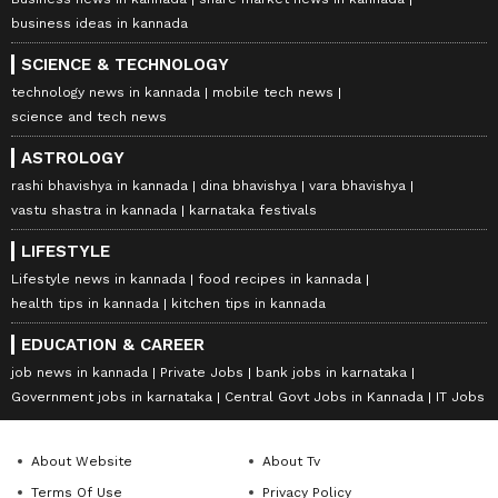
business ideas in kannada
SCIENCE & TECHNOLOGY
technology news in kannada
mobile tech news
science and tech news
ASTROLOGY
rashi bhavishya in kannada
dina bhavishya
vara bhavishya
vastu shastra in kannada
karnataka festivals
LIFESTYLE
Lifestyle news in kannada
food recipes in kannada
health tips in kannada
kitchen tips in kannada
EDUCATION & CAREER
job news in kannada
Private Jobs
bank jobs in karnataka
Government jobs in karnataka
Central Govt Jobs in Kannada
IT Jobs
About Website
About Tv
Terms Of Use
Privacy Policy