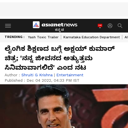
ಕನ್ನಡ
TRENDING :
Yash Toxic Trailer
Karnataka Education Department
A
ಲೈಂಗಿಕ ಶಿಕ್ಷಣದ ಬಗ್ಗೆ ಅಕ್ಷಯ್ ಕುಮಾರ್
ಚಿತ್ರ; 'ನನ್ನ ಜೀವನದ ಅತ್ಯುತ್ತಮ
ಸಿನಿಮಾವಾಗಲಿದೆ' ಎಂದ ನಟ
Author :
Shruiti G Krishna
|
Entertainment
Published :
Dec 04 2022, 04:33 PM IST