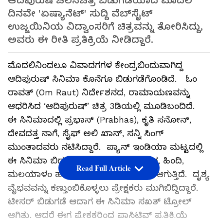
ಆದಿಪುರುಷ ಚಲನಚಿತ್ರ ಬಿಡುಗಡೆಯಾದ ಮೊದಲ
ದಿನವೇ 'ಏಷ್ಯಾನೆಟ್'​ ಸುದ್ದಿ ವೆಬ್‌ಸೈಟ್‌
ಉಜ್ಜಯಿನಿಯ ವಿದ್ವಾಂಸರಿಗೆ ಚಿತ್ರವನ್ನು ತೋರಿಸಿದ್ದು,
ಅವರು ಈ ರೀತಿ ಪ್ರತಿಕ್ರಿಯೆ ನೀಡಿದ್ದಾರೆ.
ಮೊದಲಿನಿಂದಲೂ ವಿವಾದಗಗಳ ಕೇಂದ್ರಬಿಂದುವಾಗಿದ್ದ
ಆದಿಪುರುಷ್​ ಸಿನಿಮಾ ಕೊನೆಗೂ ಬಿಡುಗಡೆಗೊಂಡಿದೆ. ಓಂ
ರಾವತ್​ (Om Raut) ನಿರ್ದೇಶನದ, ರಾಮಾಯಣವನ್ನು
ಆಧರಿಸಿದ ‘ಆದಿಪುರುಷ್​’ ಚಿತ್ರ 3ಡಿಯಲ್ಲಿ ಮೂಡಿಬಂದಿದೆ.
ಈ ಸಿನಿಮಾದಲ್ಲಿ ಪ್ರಭಾಸ್​ (Prabhas), ಕೃತಿ ಸನೋನ್​,
ದೇವದತ್ತ ನಾಗೆ, ಸೈಫ್​ ಅಲಿ ಖಾನ್​, ಸನ್ನಿ ಸಿಂಗ್​
ಮುಂತಾದವರು ನಟಿಸಿದ್ದಾರೆ. ಪ್ಯಾನ್​ ಇಂಡಿಯಾ ಮಟ್ಟದಲ್ಲಿ
ಈ ಸಿನಿಮಾ ಬಿಡುಗಡೆ ಆಗಿದ್ದು, ತೆಲುಗು, ಕನ್ನಡ, ಹಿಂದಿ,
Read Full Article
ಮಲಯಾಳಂ ಹಾಗೂ ತಮಿಳಿನಲ್ಲಿ ಪ್ರದರ್ಶನ ಆಗುತ್ತಿದೆ. ದೃಶ್ಯ
ವೈಭವವನ್ನು ಕಣ್ತುಂಬಿಕೊಳ್ಳಲು ಪ್ರೇಕ್ಷಕರು ಮುಗಿಬಿದ್ದಿದ್ದಾರೆ.
ಟೀಸರ್​ ಬಿಡುಗಡೆ ಆದಾಗ ಈ ಸಿನಿಮಾ ಸಖತ್​ ಟ್ರೋಲ್​
ಆಗಿತ್ತು. ಆದರೆ ಈಗ ಪ್ರೇಕ್ಷಕರಿಂದ ಪಾಸಿಟಿವ್​ ಪ್ರತಿಕ್ರಿಯೆ