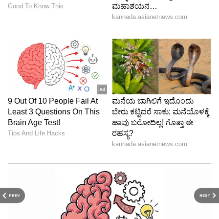
ಸಂದೇಶಗಳು ಅಡಗಿವೆ. ಚಿತ್ರದ ಸಂಗೀತ ಚೆನ್ನಾಗಿದೆ, ಕೆಲವು
ಕಾಲ್ಪನಿಕ ದೃಶ್ಯಗಳನ್ನು ಹೊರತುಪಡಿಸಿ, ಇದು ಶಾಸ್ತ್ರಗಳಿಗೆ
ಹೊಂದಿಕೆಯಾಗುತ್ತದೆ. ಚಿತ್ರದಲ್ಲಿ ಸುಷೇನ್ ವೈದ್ಯ ಮೊದಲಾದ
ಕೆಲವು ಪಾತ್ರಗಳನ್ನು ಸಂಪೂರ್ಣವಾಗಿ ತೆಗೆದುಹಾಕಲಾಗಿದೆ
ಎಂಬುದನ್ನು ಚಿತ್ರ ನಿರ್ಮಾಪಕರು ನೆನಪಿನಲ್ಲಿಟ್ಟುಕೊಳ್ಳಬೇಕು.
ಅದೇ ಸಮಯದಲ್ಲಿ, ಹನುಮನ ಪಾತ್ರಕ್ಕೆ ಹೆಚ್ಚಿನ
ಪ್ರಾಮುಖ್ಯತೆಯನ್ನು ನೀಡಲಾಗಿಲ್ಲ, ಇದನ್ನು ಧಾರ್ಮಿಕ
ಗ್ರಂಥಗಳಲ್ಲಿ ಉಲ್ಲೇಖಿಸಲಾಗಿದೆ. ಚಿತ್ರವು ಸಂಪೂರ್ಣವಾಗಿ
ಶ್ರೀರಾಮನ ಸುತ್ತ ಮಾತ್ರ ಸುತ್ತುತ್ತಿದೆಯಂತೆ.
ಮುಖೇಶ್ ಖಂಡೇಲ್ವಾಲ್
(Mukhesh Khandelwal)
ಧಾರ್ಮಿಕ ಚಿಂತಕ ಮತ್ತು ವಿಶ್ವ ಹಿಂದೂ ಪರಿಷತ್ ಮಠ
ದೇವಸ್ಥಾನ ಇಲಾಖೆ ಮುಖ್ಯಸ್ಥ ಮಾಲ್ವಾ ಪ್ರಾಂತ್ಯ
PREV
NEXT
ಚಿತ್ರದ ಹಲವು ದೃಶ್ಯಗಳಲ್ಲಿ ಸುಧಾರಣೆ ಅಗತ್ಯ