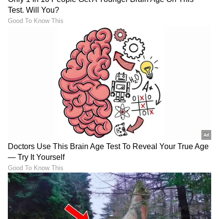
ರಾಣಿ ಲುಕ್‌ನಲ್ಲಿ 'ಆದಿಪುರುಷ್' ಸೀತೆ ಕೃತಿ ಮಿಂಚಿಂಗ್
ಯುವಜನತೆಗೆ ದೊಡ್ಡ ಸಂದೇಶ ನೀಡುತ್ತದೆ
ಆದಿಪುರುಷ ಚಿತ್ರದಲ್ಲಿ ರಾವಣನಿಂದ ಸೀತಾ ಅಪಹರಣ,
ಮೇಘನಾದನ ವಧೆ ಮತ್ತು ಶ್ರೀರಾಮನ ಮುಂದೆ ಸೀತಾ
ಅಪಹರಣ ಇತ್ಯಾದಿ ಮೂಲ ರಾಮಾಯಣಕ್ಕಿಂತ ವಿಭಿನ್ನವಾಗಿ
ತೋರಿಸಲಾಗಿದೆ. ಆದರೆ ಇದೆಲ್ಲದರ ನಡುವೆಯೂ ಶ್ರೀರಾಮನ
ಸೀತೆಯ ಮೇಲಿನ ಪ್ರೀತಿಯನ್ನು ತೋರಿಸುವ ಕೆಲವು
ದೃಶ್ಯಗಳಿವೆ. ಚಿತ್ರದಲ್ಲಿ ಶ್ರೀರಾಮ್ ಪಾತ್ರವನ್ನು ಬಿಟ್ಟರೆ ಬೇರೆ
ಯಾವ ಪಾತ್ರವೂ ಅವರ ಪಾತ್ರಕ್ಕೆ ನ್ಯಾಯ ಒದಗಿಸಿಲ್ಲ. ಚಿತ್ರದ
ಸಂಗೀತ ಸುಮಧುರವಾಗಿದೆ, ಪ್ರತಿಯೊಬ್ಬರೂ ಈ ಚಿತ್ರವನ್ನು
ಒಮ್ಮೆ ನೋಡಲೇಬೇಕು.
ಪಂ.ಧನಂಜಯ್ ಶರ್ಮಾ
(Pa. Dhananjay Sharma)