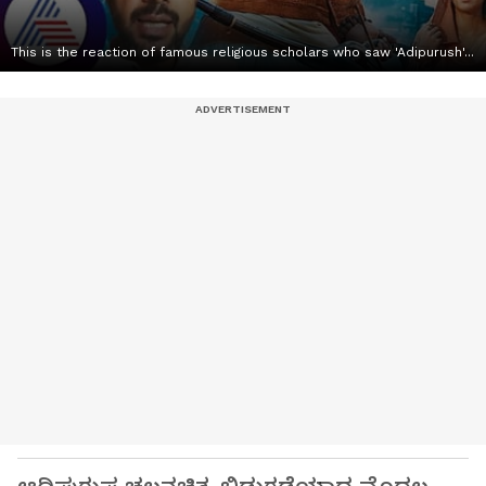
This is the reaction of famous religious scholars who saw 'Adipurush'...