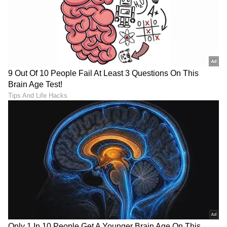
ಆದಿಪುರುಷ ಚಿತ್ರದ ಕೆಲವು ದೃಶ್ಯಗಳು ಸಾಕಷ್ಟು
ಉತ್ಪ್ರೇಕ್ಷಿತವಾಗಿವೆ, ಅವುಗಳಿಗೆ ಧಾರ್ಮಿಕ ಪಠ್ಯಗಳೊಂದಿಗೆ
ಯಾವುದೇ ಸಂಬಂಧವಿಲ್ಲ. ಇಂತಹ ದೃಶ್ಯಗಳು ಜನರ
ಮನಸ್ಸಿನಲ್ಲಿ ಗೊಂದಲವನ್ನು ಸೃಷ್ಟಿಸುತ್ತವೆ, ಅದು
ಸಂಭವಿಸಬಾರದು. ರಾವಣನ ಪಾತ್ರವು ಧಾರ್ಮಿಕ ಗ್ರಂಥಗಳಲ್ಲಿ
ಉಲ್ಲೇಖಿಸಲಾದ ರಾವಣನ ಪಾತ್ರಕ್ಕೆ ಹೊಂದಿಕೆಯಾಗುವುದಿಲ್ಲ.
ಚಿತ್ರದಲ್ಲಿ ಮೇಘನಾದ್ ಅವರ ಸಾವಿನ ಚಿತ್ರ ಸಂಪೂರ್ಣವಾಗಿ
ಕಾಲ್ಪನಿಕವಾಗಿದೆ. ಧಾರ್ಮಿಕ ಗ್ರಂಥಗಳಲ್ಲಿ, ಪ್ರತಿ ಪಾತ್ರದ
ವಿಶೇಷ ಉಡುಗೆಯನ್ನು ಹೇಳಲಾಗಿದೆ, ಆದರೆ ಚಲನಚಿತ್ರದಲ್ಲಿ
ಯಾರ ತಲೆಯ ಮೇಲೂ ಕಿರೀಟವಿಲ್ಲ. ಚಿತ್ರದಲ್ಲಿ ತೋರಿಸಿರುವ
ರಾಮ್ ಮತ್ತು ರಾವಣ ನಡುವಿನ ದ್ವಂದ್ವಯುದ್ಧವು ವಿಎಫ್‌ಎಕ್ಸ್
ಎಫೆಕ್ಟ್‌ನಿಂದ ತುಂಬಾ ಚೆನ್ನಾಗಿದೆ, ಆದರೆ ಮತ್ತಷ್ಟು ಸುಧಾರಣೆಗೆ
ಅವಕಾಶವಿತ್ತು. ಚಿತ್ರದ ಸಂಗೀತ ತುಂಬಾ ಚೆನ್ನಾಗಿದೆ.
ಗಣೇಶ್ ಗುರು,
ಚಿಂತಾಮನ್ ದೇವಸ್ಥಾನದ ಅರ್ಚಕ
(Ganesh Guru)