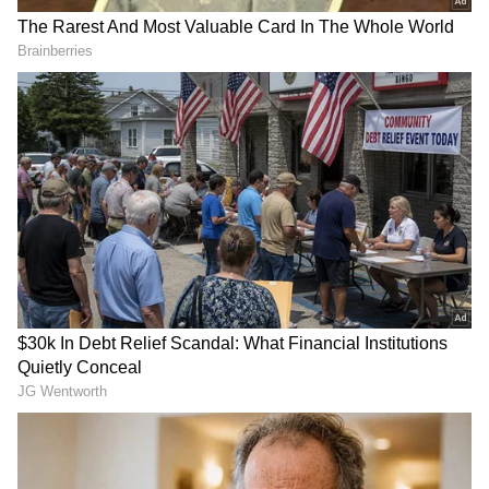
DOWNLOAD APP
ಕನ್ನಡ ಸಿನಿಮಾ (
Kannada Cinema News
), ಟಿವಿ
ಕಾರ್ಯಕ್ರಮಗಳು (
Kannada TV Shows
), ಸೆಲೆಬ್ರಿಟಿ
ಸುದ್ದಿಗಳು ಮತ್ತು ಇತ್ತೀಚಿನ ಸುದ್ದಿಗಳಿಗಾಗಿ ಏಷ್ಯಾನೆಟ್
ಸುವರ್ಣ ನ್ಯೂಸ್‌ನಲ್ಲಿ ಮನರಂಜನಾ ವಿಭಾಗ ನೋಡಿ.
ಸಿನಿಮಾ ವಿಮರ್ಶೆಗಳು (
Kannada Movies Review
),
ತಾರೆಯರ ಸಂದರ್ಶನಗಳು, ಧಾರಾವಾಹಿ ಅಪ್‌ಡೇಟ್ಸ್‌,
ತೆರೆಮರೆಯ ಕಥೆಗಳು,
OTT ರಿಲೀಸ್‌
ಗಳ ಬಗ್ಗೆ
ಮಾಹಿತಿಯೂ ಇಲ್ಲಿದೆ.