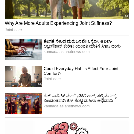
ಮೋಹನ್ ಖಂಡೇಲ್ವಾಲ್ 'ಮುಕುಲ್'
(Mohan
Khandelwal)
ಸಂಸ್ಕೃತ ಮತ್ತು ಧಾರ್ಮಿಕ ವಿದ್ವಾಂಸ
Adipurush Release: ಆದಿಪುರುಷ್ ಒಂದು ಟಿಕೆಟ್‌
ಬೆಲೆ ಎಷ್ಟು ಗೊತ್ತಾ?: ಕೇಳಿದ್ರೆ ಶಾಕ್‌ ಆಗ್ತೀರಾ ..!
ಪ್ರತಿಯೊಬ್ಬ ಹಿಂದುವೂ ನೋಡಲೇಬೇಕಾದ ಚಿತ್ರ