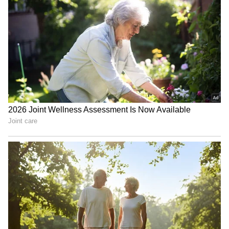
ಕಾರಣಗಳಿಂದ ಚಿತ್ರವು ಹೆಚ್ಚು ಜನಪ್ರಿಯವಾಗಿದೆ, ಚಿತ್ರದಲ್ಲಿನ
ವಿಎಫ್‌ಎಕ್ಸ್ ಎಫೆಕ್ಟ್‌ಗಳು ತುಂಬಾ ಚೆನ್ನಾಗಿದ್ದು ಯುವಕರನ್ನು
ಶೇ.50 ರಿಂದ ಶೇ.18 ಕ್ಕೆ TAX ಇಳಿಕೆ: ಮೋದಿ-
ಆಕರ್ಷಿಸುತ್ತವೆ. ಚಿತ್ರದಲ್ಲಿ ತೋರಿಸಿರುವ ರಾವಣನ ಪಾತ್ರವು
ಟ್ರಂಪ್ ಐತಿಹಾಸಿಕ ಒಪ್ಪಂದ | India US
ವರ್ತಮಾನದ ರಾಕ್ಷಸ ಶಕ್ತಿಗಳನ್ನು ಪ್ರತಿನಿಧಿಸುತ್ತದೆ. ಚಿತ್ರದ
Trade Deal | Party Rounds
ಒಂದು ಅಥವಾ ಎರಡು ಸ್ಥಳಗಳಲ್ಲಿ, ಮೂಲಭೂತ
ಸಂಗತಿಗಳನ್ನು ಹೊರತುಪಡಿಸಿ ಎಲ್ಲವೂ ಚೆನ್ನಾಗಿದೆ. ಚಿತ್ರವು
ಅಶ್ಲೀಲ ಮತ್ತು ಅಸಭ್ಯ ದೃಶ್ಯಗಳಿಂದ ಸಂಪೂರ್ಣವಾಗಿ
ಮುಕ್ತವಾಗಿದೆ. ಈ ಸಿನಿಮಾವನ್ನು ಎಲ್ಲರೂ ನೋಡಲೇಬೇಕು.