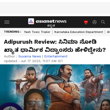
ಕನ್ನಡ
TRENDING :
Yash Toxic Trailer
Karnataka Education Department
A
Adipurush Review: ಸಿನಿಮಾ ನೋಡಿ
ಖ್ಯಾತ ಧಾರ್ಮಿಕ ವಿದ್ವಾಂಸರು ಹೇಳಿದ್ದೇನು?
Author :
Suvarna News
|
Entertainment
Updated :
Jun 17 2023, 11:07 AM IST