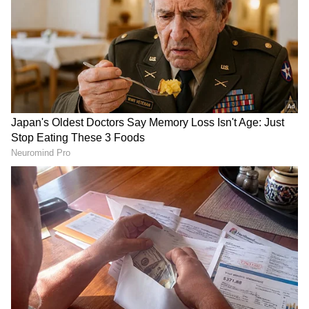
ಅನೇಕ ದೃಶ್ಯಗಳು ಕಾಲ್ಪನಿಕವಾಗಿವೆ, ಆದರೆ ಚಿತ್ರವು ನಿಮ್ಮನ್ನು
ಕೊನೆಯವರೆಗೂ ಹಿಡಿದಿಟ್ಟುಕೊಳ್ಳುತ್ತದೆ. ನಿಮಗೆ ರಾಮ್ ಜಿ
ಪಾತ್ರದ ಪರಿಚಯವಿದ್ದರೆ ನೀವು ಈ ಚಿತ್ರವನ್ನು
ನೋಡಲೇಬೇಕು. ಹಳೆಯ ಕಥಾವಸ್ತುವಿನ ಜೊತೆಗೆ ಹೊಸ
ವಿಚಾರಗಳ ಸಮ್ಮಿಲನವೇ ಚಿತ್ರ. ಸಂಗೀತವು ತುಂಬಾ
ಮಧುರವಾಗಿದೆ, ಅದು ನಿಮ್ಮನ್ನು ಕೊನೆಯವರೆಗೂ
RECOMMENDED STORIES
ಹಿಡಿದಿಟ್ಟುಕೊಳ್ಳುತ್ತದೆ. ಚಿತ್ರದಲ್ಲಿ ಖಂಡಿತಾ ಕೆಲವು ತಪ್ಪುಗಳಿವೆ.
ಅದರಲ್ಲೂ ಡೈಲಾಗ್‌ಗಳಲ್ಲಿ ಪರ್ಷಿಯನ್/ಉರ್ದು ಪದಗಳ
ಹೊಂದಾಣಿಕೆಯೂ ಇದ್ದು ಇದು ಬಹುಬೇಗ ಗೊತ್ತಾಗುತ್ತದೆ.
ನಿರ್ದೇಶಕರು ಅದನ್ನು ತಪ್ಪಿಸಬೇಕಿತ್ತು. ರಾವಣ ಮತ್ತು ಲಂಕಾ
ಕಾಲ್ಪನಿಕ ಪಾತ್ರದಂತೆ ಕಾಣುತ್ತದೆ.
ರಾವಣ ಮತ್ತು ವಿಭೀಷಣ ಒಟ್ಟಿಗೆ ಕುಳಿತು ಮದ್ಯ ಸೇವಿಸುವ