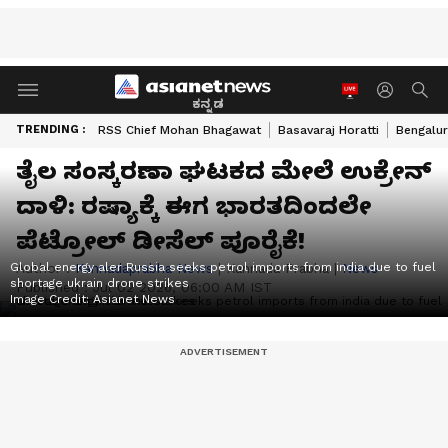
ಕನ್ನಡ
TRENDING :
RSS Chief Mohan Bhagawat
Basavaraj Horatti
Bengalur
ತೈಲ ಸಂಸ್ಕರಣಾ ಘಟಕದ ಮೇಲೆ ಉಕ್ರೇನ್
ದಾಳಿ: ರಷ್ಯಾಕ್ಕೆ ಈಗ ಭಾರತದಿಂದಲೇ
ಪೆಟ್ರೋಲ್ ಡೀಸೆಲ್ ಪೂರೈಕೆ!
Global energy aler Russia seeks petrol imports from india due to fuel
Author :
Kannadaprabha News
|
Kannada Prabha
|
News
shortage ukrain drone strikes
Published :
Jul 02 2026, 06:00 AM IST
Image Credit:
Asianet News