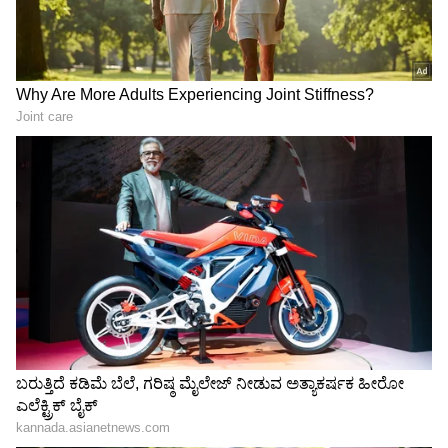
LATEST VIDEOS
"ರಾಜಕೀಯ ಬೇಡ, ಸಿನಿಮಾನೇ ಪ್ರಾಣ":
ಕನಕೋತ್ಸವದಲ್ಲಿ ರಿಷಬ್ ಶೆಟ್ಟಿ | Rishab
Shetty speech | Suvarna News
ಶೇ.50 ರಿಂದ ಶೇ.18 ಕ್ಕೆ TAX ಇಳಿಕೆ: ಮೋದಿ-
ಟ್ರಂಪ್ ಐತಿಹಾಸಿಕ ಒಪ್ಪಂದ | India US
Trade Deal | Party Rounds