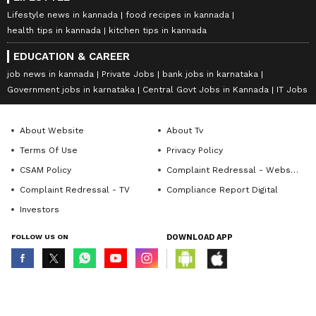
Lifestyle news in kannada
food recipes in kannada
health tips in kannada
kitchen tips in kannada
EDUCATION & CAREER
job news in kannada
Private Jobs
bank jobs in karnataka
Government jobs in karnataka
Central Govt Jobs in Kannada
IT Jobs
About Website
About Tv
Terms Of Use
Privacy Policy
CSAM Policy
Complaint Redressal - Website
Complaint Redressal - TV
Compliance Report Digital
Investors
FOLLOW US ON
DOWNLOAD APP
© Copyright 2026 Asianxt Digital Technologies Private Limited (Formerly
known as Asianet News Media & Entertainment Private Limited) | All Rights
Reserved