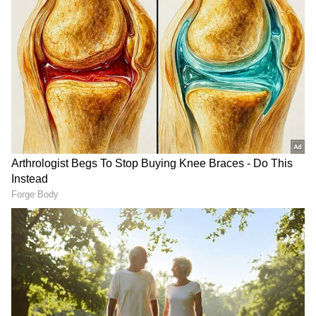
ನಾಸಾದ ಐತಿಹಾಸಿಕ ಸಾಹಸ: 22
AIಗಿಂತ ಮನುಷ್ಯನ ಅನುಭವವೇ
ವರ್ಷ ಹಳೆಯ 'ಸ್ವಿಫ್ಟ್'
ಶ್ರೇಷ್ಠ: ಕೊನೆಗೂ ತಪ್ಪಿನ ಅರಿವಾಗಿ
ದೂರದರ್ಶಕ ಉಳಿಸಲು
ಹಿರಿಯ ಎಂಜಿನಿಯರ್‌ಗಳನ್ನು
ರೋಬೋಟ್ ಉಡಾವಣೆ!
ಮರಳಿ ನೇಮಿಸಿದ ಫೋರ್ಡ್!
Yash Toxic- Ladies & Ladies:
Yash Toxic: ಯಾವುದರಲ್ಲೂ
'ಟಾಕ್ಸಿಕ್'ನಲ್ಲಿ ಪಂಚಕನ್ಯೆಯರ
ರುಕ್ಮಿಣಿಗೆ 'ಹೀರೋ' ಸಿಗಲ್ಲ.. ಸೋ,
ಸೀಕ್ರೆಟ್; ಸ್ಟೋರಿ ಲೈನ್‌ ಏನ್
ರೊಚ್ಚಿಗೆದ್ದು ಗನ್ ತಗೊಂಡ್ರಾ 'ಸಪ್ತ
ಹೇಳ್ತಿದೆ? 'ಪ್ರೀತಿಯು
ಸಾಗರ'ದ ಚಲುವೆ?
ಮಹಿಳೆಯರನ್ನು 'ಹಾಗೆ'
ಮಾಡುತ್ತಾ!?