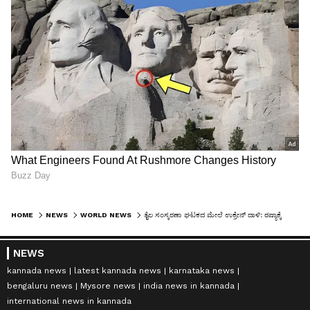
HOME
NEWS
WORLD NEWS
ತೈಲ ಸಂಸ್ಕರಣಾ ಘಟಕದ ಮೇಲೆ ಉಕ್ರೇನ್ ದಾಳಿ: ರಷ್ಯಾಕ್ಕೆ ಈಗ ಭಾರತದಿಂದಲೇ ಪೆಟ್ರೋಲ್ ಡೀಸೆಲ್ ಪೂರೈಕೆ!
NEWS
kannada news
latest kannada news
karnataka news
bengaluru news
Mysore news
india news in kannada
international news in kannada