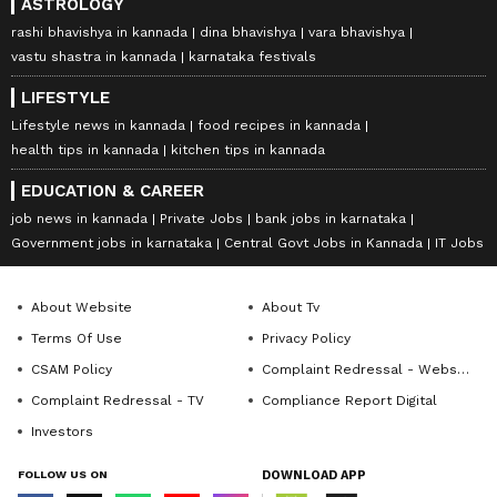
ASTROLOGY
rashi bhavishya in kannada
dina bhavishya
vara bhavishya
vastu shastra in kannada
karnataka festivals
LIFESTYLE
Lifestyle news in kannada
food recipes in kannada
health tips in kannada
kitchen tips in kannada
EDUCATION & CAREER
job news in kannada
Private Jobs
bank jobs in karnataka
Government jobs in karnataka
Central Govt Jobs in Kannada
IT Jobs
About Website
About Tv
Terms Of Use
Privacy Policy
CSAM Policy
Complaint Redressal - Website
Complaint Redressal - TV
Compliance Report Digital
Investors
FOLLOW US ON
DOWNLOAD APP