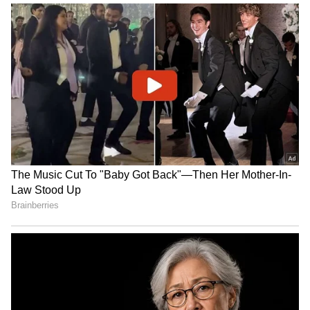
"ರಾಜಕೀಯ ಬೇಡ, ಸಿನಿಮಾನೇ ಪ್ರಾಣ":
ಕನಕೋತ್ಸವದಲ್ಲಿ ರಿಷಬ್ ಶೆಟ್ಟಿ | Rishab
Shetty speech | Suvarna News
ಶೇ.50 ರಿಂದ ಶೇ.18 ಕ್ಕೆ TAX ಇಳಿಕೆ: ಮೋದಿ-
ಟ್ರಂಪ್ ಐತಿಹಾಸಿಕ ಒಪ್ಪಂದ | India US
Trade Deal | Party Rounds
ಇತ್ತ ಬ್ರಿಟನ್‌ಗೆ ರಾಜಾಶ್ರಯ ಬೇಡಿ ಹೋಗುವುದಾಗಿ ಹೇಳಿ
ಭಾರತಕ್ಕೆ ಆಗಮಿಸಿರುವ ಶೇಕ್ ಹಸೀನಾ ಈಗ
ನವದೆಹಲಿಯಲ್ಲಿ ಭಾರಿ ಭದ್ರತೆಯಲ್ಲಿ ಸುರಕ್ಷಿತವಾಗಿದ್ದಾರೆ.
ಹಸೀನಾ ಇತ್ತ ಆಗಮಿಸುತ್ತಿದ್ದಂತೆ ಮತಾಂಧರು ದೇಶದಲ್ಲಿ
ಹಿಂದೂ ಸಮುದಾಯದ ಮೇಲೆ ದಾಳಿ ನಡೆಸಿದ್ದು, ಅವರ
ಧಾರ್ಮಿಕ ಕೇಂದ್ರಗಳು ದೇವಾಲಯಗಳ ಮೇಲೆ ದಾಳಿ ನಡೆಸಿ
ಕ್ರೌರ್ಯ ಮೆರೆದಿದ್ದಾರೆ. ಇದರಿಂದ ಬಾಂಗ್ಲಾದಲ್ಲಿರುವ ಹಿಂದೂ