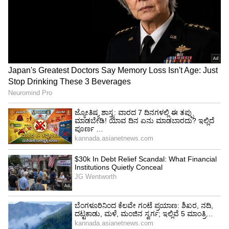
ಸಮುದಾಯ ತೀವ್ರ ಆತಂಕದಲ್ಲಿದೆ.
ಶೇಖ್ ಹಸೀನಾ ರಾಜೀನಾಮೆಗೆ ಕಾರಣ ಇದೇ ನಾಹಿದ್
ಇಸ್ಲಾಂ, ಯಾರು ಈ ವಿದ್ಯಾರ್ಥಿ ಸಂಘಟನೆಯ ನಾಯಕ?