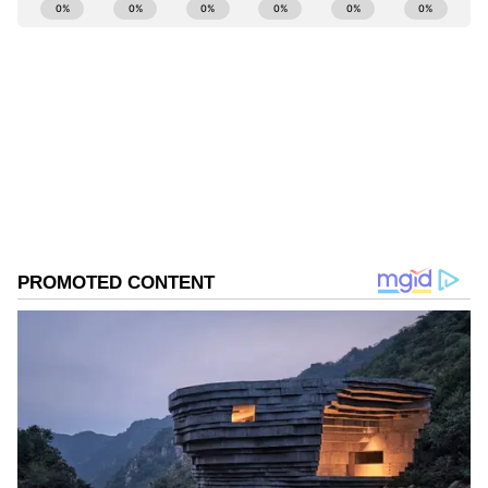
ABOUT THE AUTHOR
Anusha Kb
AK
Anusha KB ಸುದ್ದಿಲೋಕದಲ್ಲಿ 13 ವರ್ಷಗಳ ಅನುಭವ, ರಾಜಕೀಯ,
ಸಿನಿಮಾ, ದೇಶ, ವಿದೇಶ ಸುದ್ದಿಗಳಲ್ಲಿ ಆಸಕ್ತಿ. ಸುವರ್ಣ
ಡಿಜಿಟಲ್‌ನಲ್ಲೀಗ ಸೀನಿಯರ್ ಸಬ್ ಎಡಿಟರ್.
ಬಾಂಗ್ಲಾದೇಶ
ಶೇಖ್ ಹಸೀನಾ