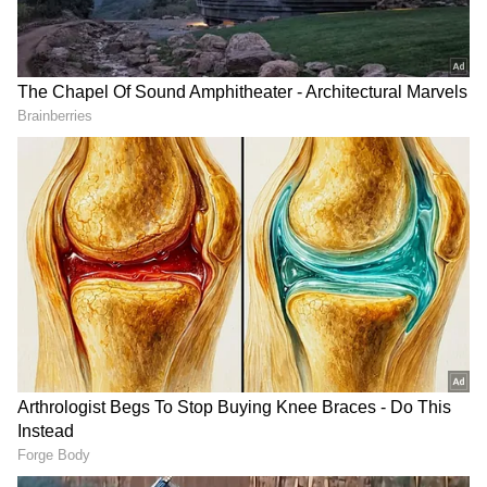
DOWNLOAD APP
ಕರ್ನಾಟಕ, ಭಾರತ (
India News
) ಮತ್ತು ಜಗತ್ತಿನ
ಕ್ಷಣಕ್ಷಣದ ಕನ್ನಡ ಸುದ್ದಿ (
Kannada News
)
ಅಪ್ಡೇಟ್‌ಗಳಿಗಾಗಿ ಏಷ್ಯಾನೆಟ್ ಸುವರ್ಣ ನ್ಯೂಸ್‌ ಫಾಲೋ
ಮಾಡಿ. ಬ್ರೇಕಿಂಗ್ ಸುದ್ದಿ (
Latest Kannada News
),
ವಿಶೇಷ ವರದಿಗಳು ಮತ್ತು ನೇರ ಪ್ರಸಾರಗಳೊಂದಿಗೆ
(
kannada news live
) ಸಂಪೂರ್ಣ ಮಾಹಿತಿ ಒಂದೇ
ಕ್ಲಿಕ್‌ನಲ್ಲಿ ಲಭ್ಯ. ಏಷ್ಯಾನೆಟ್ ಸುವರ್ಣ ನ್ಯೂಸ್ ಅಧಿಕೃತ
ಬಾಂಗ್ಲಾದೇಶ ಸುಪ್ರೀಂಕೋರ್ಟ್ ಮುಖ್ಯ ನ್ಯಾಯಾಧೀಶರಾದ
ಆ್ಯಪ್ ಡೌನ್‌ಲೋಡ್ ಮಾಡಿ ಹಾಗು ಎಲ್ಲಾ ಅಪ್‌ಡೇಟ್
ಒಬಿದುಲ್ಲಾ ಹಸನ್ ಸುಪ್ರೀಂಕೋರ್ಟ್‌ನ ಎರಡು ವಿಭಾಗಗಳ
ಗಳನ್ನು ಪಡೆಯಿರಿ
ಎಲ್ಲಾ ನ್ಯಾಯಾಧೀಶರನ್ನು ಸೇರಿಸಿ ಪೂರ್ಣ ಕೋರ್ಟ್