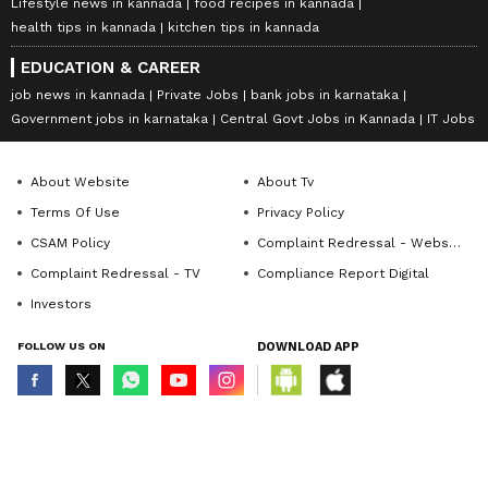
Lifestyle news in kannada
food recipes in kannada
health tips in kannada
kitchen tips in kannada
EDUCATION & CAREER
job news in kannada
Private Jobs
bank jobs in karnataka
Government jobs in karnataka
Central Govt Jobs in Kannada
IT Jobs
About Website
About Tv
Terms Of Use
Privacy Policy
CSAM Policy
Complaint Redressal - Website
Complaint Redressal - TV
Compliance Report Digital
Investors
FOLLOW US ON
DOWNLOAD APP
© Copyright 2026 Asianxt Digital Technologies Private Limited (Formerly
known as Asianet News Media & Entertainment Private Limited) | All Rights
Reserved