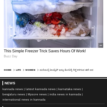
HOME
LIFE
WOMEN
ಮನೆಯಲ್ಲಿ ಟಾಯ್ಲೆಟ್ ಇದ್ರೂ ತೋಟಕ್ಕೆ ಗೆಸ್ಟ್ ಕಳಿಸುವ ಈಕೆ ಅದಕ್ಕೂ ಹಣ ಪಡೆಯೋದ್ಯಾಕೆ?
NEWS
kannada news
latest kannada news
karnataka news
bengaluru news
Mysore news
india news in kannada
international news in kannada