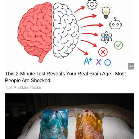
ಮೊದಲು ಐವಿ ಬ್ಲೂಮ್, ಅತಿಥಿಗಳಿಗೆ ಮನೆಯೊಳಗಿರುವ
ಶೌಚಾಲಯವನ್ನೇ ಬಳಸಲು ನೀಡ್ತಿದ್ದಳು. ಆದ್ರೆ ಅದರಿಂದ
ಶೌಚಾಲಯ ಕೊಳಕಾಗುತ್ತೆ, ಸೋಂಕು ಹರಡುತ್ತೆ ಎನ್ನುವ
RECOMMENDED STORIES
ಕಾರಣಕ್ಕೆ ಬಯಲು ಶೌಚಾಲಯದ ವ್ಯವಸ್ಥೆ ಮಾಡಿದ್ದಾಳೆ. ಆಕೆ
ಮನೆಗೆ ಬರುವ ಅತಿಥಿಗಳು ಶೌಚಾಲಯಕ್ಕೆ ಹೋಗ್ಬೇಕು ಅಂದ್ರೆ
ಸ್ವಲ್ಪ ಕಷ್ಟಪಡಬೇಕು.
ಮೊದಲು ಐವಿ ಬ್ಲೂಮ್ ಎರಡು ಕವರ್ ನೀಡ್ತಾಳೆ. ಅದನ್ನು
ಬೂಟ್ ಮೇಲೆ ಹಾಕಿಕೊಳ್ಳಬೇಕು. ಅದಾದ ನಂತ್ರ ಈಗಾಗಲೇ
ಬಳಸಿದ ಜಾಗಕ್ಕೆ ಮಾರ್ಕ್ ಮಾಡಲಾಗಿದೆ. ಆ ಮಾರ್ಕ್ ನಿಂದ