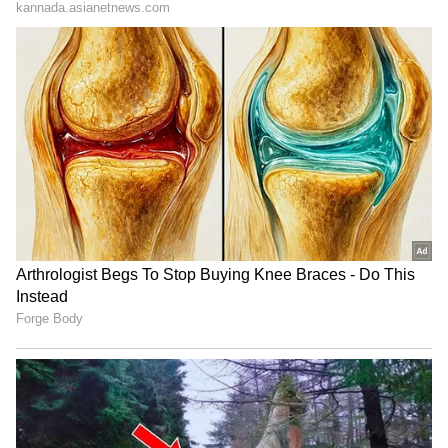
ಶೇ.50 ರಿಂದ ಶೇ.18 ಕ್ಕೆ TAX ಇಳಿಕೆ: ಮೋದಿ-
ಟ್ರಂಪ್ ಐತಿಹಾಸಿಕ ಒಪ್ಪಂದ | India US
Trade Deal | Party Rounds
ಐವಿ ಬ್ಲೂಮ್, ಈ ಶೌಚಾಲಯ ಬಳಸುವ ವೇಳೆ ನಿಮಗೆ
ಬೋರ್ ಆಗದಂತೆ ವ್ಯವಸ್ಥೆ ಮಾಡಿದ್ದಾಳೆ. ನಿಮಗೆ ತಿನ್ನಲು
ಸ್ಕ್ಯಾಕ್ಸ್ ಹಾಗೂ ಕುಡಿಯಲು ಜ್ಯೂಸ್ ನೀಡ್ತಾಳೆ. ನಿಮಗೆ
ಇಷ್ಟವಾದ್ರೆ ಐವಿ ಬ್ಲೂಮ್ ಗೆ ಟಿಪ್ಸ್ ರೂಪದಲ್ಲಿ ಹಣವನ್ನು
ಕೂಡ ನೀವು ನೀಡಬಹುದು. ಹಣ ಹಾಕಲು ಡಬ್ಬವನ್ನು ಐವಿ
ಬ್ಲೂಮ್ ಅಲ್ಲಿಯೇ ಇಟ್ಟಿದ್ದಾಳೆ. ಇನ್ಸ್ಟಾಗ್ರಾಮ್ ನಲ್ಲಿ 7