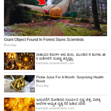
ಸಾವಿರಕ್ಕಿಂತ ಕಡಿಮೆ ಫಾಲೋವರ್ಸ್ ಹೊಂದಿರುವ ಐವಿ
ಬ್ಲೂಮ್ ಈ ವಿಡಿಯೋವನ್ನು ಕೋಟ್ಯಾಂತರ ಬಾರಿ
ವೀಕ್ಷಿಸಲಾಗಿದೆ.
View post on Instagram