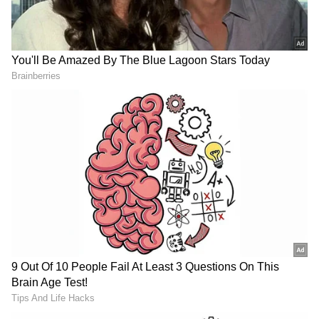
DOWNLOAD APP
ಆರೋಗ್ಯ
, ಸೌಂದರ್ಯ, ಫಿಟ್‌ನೆಸ್,
ಕಿಚನ್ ಟಿಪ್ಸ್‌
,
ಸಂಬಂಧ
,
ಫ್ಯಾಷನ್
,
ರೆಸಿಪಿ
ಅಪ್ಡೇಟ್‌ಗಳಿಗಾಗಿ
ಏಷ್ಯಾನೆಟ್ ಸುವರ್ಣ ನ್ಯೂಸ್‌ ಫಾಲೋ ಮಾಡಿ.
ಸಂಪೂರ್ಣ ಮಾಹಿತಿ ಒಂದೇ ಕ್ಲಿಕ್‌ನಲ್ಲಿ ಲಭ್ಯ. ಏಷ್ಯಾನೆಟ್
ಸುವರ್ಣ ನ್ಯೂಸ್ ಅಧಿಕೃತ ಆ್ಯಪ್ ಡೌನ್‌ಲೋಡ್ ಮಾಡಿ
ಹಾಗು ಎಲ್ಲಾ ಅಪ್‌ಡೇಟ್ ಗಳನ್ನು ಪಡೆಯಿರಿ.