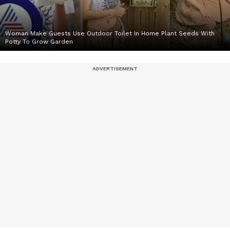
Woman Make Guests Use Outdoor Toilet In Home Plant Seeds With
Potty To Grow Garden