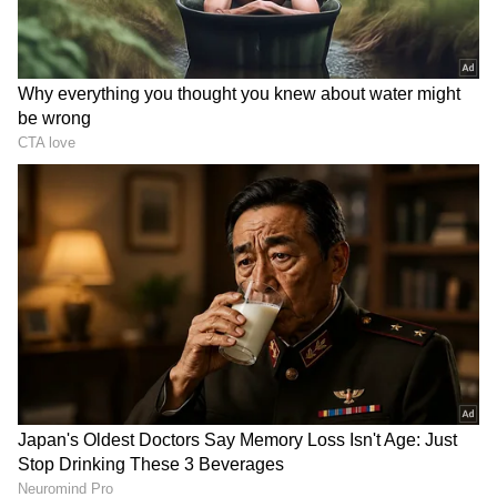
DOWNLOAD APP
ಆರೋಗ್ಯ
, ಸೌಂದರ್ಯ, ಫಿಟ್‌ನೆಸ್,
ಕಿಚನ್ ಟಿಪ್ಸ್‌
,
ಸಂಬಂಧ
,
ಫ್ಯಾಷನ್
,
ರೆಸಿಪಿ
ಅಪ್ಡೇಟ್‌ಗಳಿಗಾಗಿ
ಏಷ್ಯಾನೆಟ್ ಸುವರ್ಣ ನ್ಯೂಸ್‌ ಫಾಲೋ ಮಾಡಿ.
ಸಂಪೂರ್ಣ ಮಾಹಿತಿ ಒಂದೇ ಕ್ಲಿಕ್‌ನಲ್ಲಿ ಲಭ್ಯ. ಏಷ್ಯಾನೆಟ್
ಸುವರ್ಣ ನ್ಯೂಸ್ ಅಧಿಕೃತ ಆ್ಯಪ್ ಡೌನ್‌ಲೋಡ್ ಮಾಡಿ
ಹಾಗು ಎಲ್ಲಾ ಅಪ್‌ಡೇಟ್ ಗಳನ್ನು ಪಡೆಯಿರಿ.
ನೀತಾ ಅಂಬಾನಿ ಫ್ಯಾಷನ್ ವಿಷ್ಯದಲ್ಲಿ ಮುಂದಿದ್ದಾರೆ.