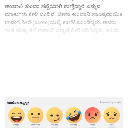
ಅಂಬಾನಿ ತುಂಬಾ ಸಪ್ಪೆಯಾಗಿ ಕಾಣ್ತಿದ್ದಾರೆ ಎನ್ನುವ
ಮಾತುಗಳು ಕೇಳಿ ಬಂದಿವೆ. ಟೀನಾ ಅಂಬಾನಿ ಸಾಂಪ್ರದಾಯಿಕ
ಉಡುಗೆ ಸೀರೆ (saree)ಯಲ್ಲಿ ಕಾಣಿಸಿಕೊಂಡಿದ್ದರು. ಅವರು
ಗಾಢ ಮತ್ತು ತಿಳಿ ಗುಲಾಬಿ ಬಣ್ಣದ ಸೀರೆ ಧರಿಸಿದ್ದರು. ಹಸಿರು
ಒಡವೆ ಅವರ ಸೌಂದರ್ಯವನ್ನು ದುಪ್ಪಟ್ಟು ಮಾಡಿತ್ತು. ಇನ್ನು
ಅನಿಲ್ ಅಂಬಾನಿ, ಬಿಳಿ ನೀಲಿ ಕುರ್ತಾ ಧರಿಸಿದ್ದರು. ಸಿಂಪಲ್
LATEST VIDEOS
ಆಗಿ ಕಾಣ್ತಿದ್ದ ಟೀನಾ ಅಂಬಾನಿ ನೋಡಿದ ನೆಟ್ಟಿಗರು, ಎಲ್ಲರ
ಆಕರ್ಷಣೆಯ ಬಿಂದುವಾಗಿದ್ದ, ನಗ್ತಾ ನಗ್ತಾನೆ ಮಾಧ್ಯಮಗಳ
ಗಮನ ಸೆಳೆಯುವಲ್ಲಿ ಯಶಸ್ವಿಯಾದ ನೀತಾ ಅಂಬಾನಿ ಜೊತೆ
ಹೋಲಿಸುತ್ತಿದ್ದಾರೆ. ಟೀನಾಗಿಂತ ನೀತಾ ಫಿಟ್ನೆಸ್ (Fitness),
ಸೌಂದರ್ಯದಲ್ಲಿ ಒಂದು ಕೈ ಮುಂದಿದ್ದಾರೆ ಅನ್ನೋದು ಅವರ
ಅಭಿಪ್ರಾಯ.
ಜ್ವರದಲ್ಲೇ ಸೆಟ್​ಗೆ ಹೋಗಿದ್ದೆ- ಮೊದಲ ಬಾರಿ ಉಪೇಂದ್ರ
ನೋಡಿ ಅವಳು ಬೇಕು ಅಂದ್ರು... ಪ್ರಿಯಾಂಕಾ ಮೆಲುಕು