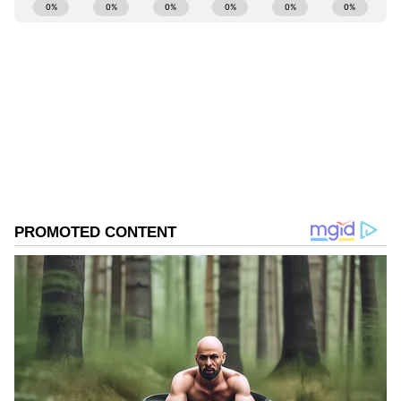
ABOUT THE AUTHOR
Roopa Hegde
RH
Roopa Hegde ಮೂಲತಃ ಉತ್ತರ ಕನ್ನಡದ ಯಲ್ಲಾಪುರದವಳು.
ಪತ್ರಿಕೋದ್ಯಮದಲ್ಲಿ ಸ್ನಾತಕೋತ್ತರ ಪದವಿ ಪಡೆದಿದ್ದು, ಕಸ್ತೂರಿ,
ಸಮಯ ಹಾಗೂ ಸುವರ್ಣ ವಾಹಿನಿಯಲ್ಲಿ ಕೆಲಸ ಮಾಡಿದ್ದೇನೆ. ಈಗ
ಏಷ್ಯಾನೆಟ್ ಕನ್ನಡದಲ್ಲಿ ಫ್ರೀಲಾನ್ಸರ್ ಆಗಿ ಕೆಲಸ ಮಾಡುತ್ತಿದ್ದೇನೆ.
ಅಂಬಾನಿ ಕುಟುಂಬ
ಟ್ರೆಂಡಿಂಗ್ ನ್ಯೂಸಲ್ಲಿ ಹೆಚ್ಚು ಆಸಕ್ತಿ ಇದ್ದು, ಸಿನಿಮಾ, ಬ್ಯುಸಿನೆಸ್,
ಅನಂತ್ ಅಂಬಾನಿ
ನೀತಾ ಅಂಬಾನಿ
ಮದುವೆ
ಆರೋಗ್ಯ, ಕ್ರೈಂ, ಕ್ರೀಡೆ ಸೇರಿ ಎಲ್ಲ ಕ್ಷೇತ್ರದ ಸುದ್ದಿ ಬರೆಯುತ್ತೇನೆ.