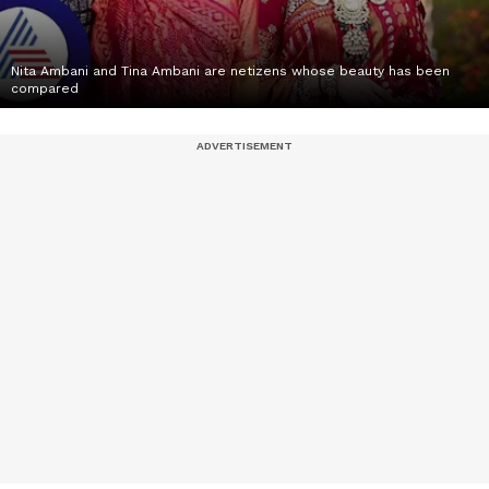
Nita Ambani and Tina Ambani are netizens whose beauty has been
compared