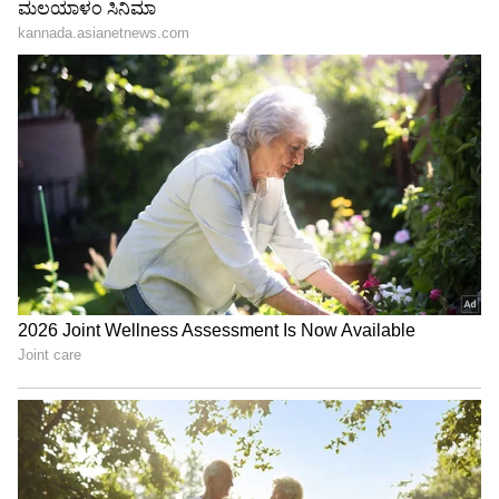
Shetty speech | Suvarna News
ಶೇ.50 ರಿಂದ ಶೇ.18 ಕ್ಕೆ TAX ಇಳಿಕೆ: ಮೋದಿ-
ಟ್ರಂಪ್ ಐತಿಹಾಸಿಕ ಒಪ್ಪಂದ | India US
Trade Deal | Party Rounds
ರಾಹುಲ್ ದ್ರಾವಿಡ್ ವಿಜೇತಾ ಪೆಂಡಾರ್ಕರ್ ಲವ್ ಸ್ಟೋರಿ
ಶುರುವಾಗಿದ್ದೆಲ್ಲಿಂದ?