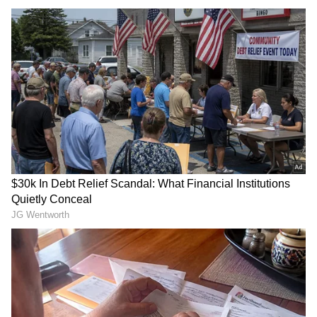
ಯಾವುದೇ ಸಮಾರಂಭದಲ್ಲೂ ಅವರು ತಮ್ಮ ನೋಟದಿಂದ್ಲೇ
ಜನರನ್ನು ಸೆಳೆಯುತ್ತಾರೆ. ಮಗನ ಮದುವೆ ಪೂರ್ವ
ಸಮಾರಂಭದಲ್ಲಿ ನೀತಾ ಗುಲಾಬಿ ಬಣ್ಣದ ಬಾಂಧನಿ
ಸೀರೆಯನ್ನು ಧರಿಸಿದ್ದರು. ಅದರ ಮೇಲೆ ಚಿನ್ನದ ಝರಿ ವರ್ಕ್
ಇತ್ತು. ನೀತಾ ಅಂಬಾನಿ ದೊಡ್ಡ ಪಚ್ಚೆಯಿಂದ ಕೂಡಿದ
ಡೈಮಂಡ್ ನೆಕ್‌ಪೀಸ್ ಧರಿಸಿದ್ದರು. ಹೆಚ್ಚುವರಿಯಾಗಿ ತಮ್ಮ
ಡ್ರೆಸ್ ಗೆ ಹೊಂದಿಕೆಯಾಗುವ ಕಿವಿಯೋಲೆ ಮತ್ತು ಎರಡು
ವಜ್ರದ ಬಳೆಗಳನ್ನು ಧರಿಸಿದ್ದರು. ಕೂದಲನ್ನು ಬಿಟ್ಟಿದ್ದ ನೀತಾ
ಅಂಬಾನಿ ಲೈಟ್ ಮೇಕಪ್ ನಲ್ಲೂ ಸುಂದರವಾಗಿ ಕಾಣ್ತಿದ್ದರು.
RECOMMENDED STORIES
ಸಾಮಾಜಿಕ ಜಾಲತಾಣದಲ್ಲಿ ಅಂಬಾನಿ ಮನೆಯ ಇಬ್ಬರು
ಸೊಸೆಯರಾದ ನೀತಾ ಹಾಗೂ ಟೀನಾ ಲುಕ್ ಬಗ್ಗೆ
ಚರ್ಚೆಯಾಗ್ತಿದೆ. ನೀತಾಗಿಂತ ಟೀನಾ ದೊಡ್ಡವರಾಗಿ ಕಾಣ್ತಾರೆ,
ವಯಸ್ಸಾದಂತೆ ಕಾಣ್ತಿದೆ ಎಂದು ಅನೇಕರು ಕಮೆಂಟ್
ಮಾಡಿದ್ದಾರೆ. ಅಷ್ಟೇ ಅಲ್ಲ, ಟೀನಾ ಅಂಬಾನಿ ಯೌವ್ವನದಲ್ಲಿ
ಹೇಗಿದ್ರು ಎಂಬುದನ್ನು ಅನೇಕರು ನೆನಪಿಸಿಕೊಂಡಿದ್ದಾರೆ. ಟೀನಾ