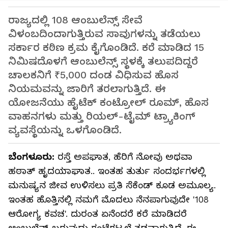
ರಾಜ್ಯದಲ್ಲಿ 108 ಆಂಬುಲೆನ್ಸ್ ಸೇವೆ
ವಿಳಂಬದಿಂದಾಗುತ್ತಿರುವ ಸಾವುಗಳನ್ನು ತಡೆಯಲು
ಸರ್ಕಾರ ಕಠಿಣ ಕ್ರಮ ಕೈಗೊಂಡಿದೆ. ಕರೆ ಮಾಡಿದ 15
ನಿಮಿಷದೊಳಗೆ ಆಂಬುಲೆನ್ಸ್ ಸ್ಥಳಕ್ಕೆ ತಲುಪದಿದ್ದರೆ
ಚಾಲಕನಿಗೆ ₹5,000 ದಂಡ ವಿಧಿಸುವ ಹೊಸ
ನಿಯಮವನ್ನು ಜಾರಿಗೆ ತರಲಾಗುತ್ತಿದೆ. ಈ
ಯೋಜನೆಯು ಹೈಟೆಕ್ ಕಂಟ್ರೋಲ್ ರೂಮ್, ಹೊಸ
ವಾಹನಗಳು ಮತ್ತು ರಿಯಲ್-ಟೈಮ್ ಟ್ರ್ಯಾಕಿಂಗ್
ವ್ಯವಸ್ಥೆಯನ್ನು ಒಳಗೊಂಡಿದೆ.
ಬೆಂಗಳೂರು:
ರಸ್ತೆ ಅಪಘಾತ, ಹೆರಿಗೆ ನೋವು ಅಥವಾ
ಹಠಾತ್ ಹೃದಯಾಘಾತ.. ಇಂತಹ ತುರ್ತು ಸಂದರ್ಭಗಳಲ್ಲಿ
ಮನುಷ್ಯನ ಜೀವ ಉಳಿಸಲು ಪ್ರತಿ ಸೆಕೆಂಡ್ ಕೂಡ ಅಮೂಲ್ಯ.
ಇಂತಹ ಹೊತ್ತಿನಲ್ಲಿ ನಮಗೆ ಮೊದಲು ನೆನಪಾಗುವುದೇ '108
ಆರೋಗ್ಯ ಕವಚ'. ದುರಂತ ಏನೆಂದರೆ ಕರೆ ಮಾಡಿದರೆ