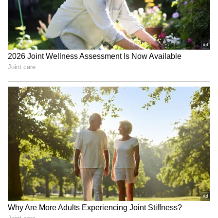
ಹೊಸ ವಾಹನಗಳ ಸೇರ್ಪಡೆ:
ಹಳೆಯದಾದ ಮತ್ತು ಪದೇ
ಪದೇ ಕೆಟ್ಟು ನಿಲ್ಲುವ ಆಂಬುಲೆನ್ಸ್‌ಗಳ ಬದಲಿಗೆ ಸುಸಜ್ಜಿತವಾದ
ಹೊಸ 'ಲೈಫ್ ಸಪೋರ್ಟ್' ಆಂಬುಲೆನ್ಸ್‌ಗಳನ್ನು
ರಸ್ತೆಗಿಳಿಸಲಾಗುತ್ತಿದೆ.
ರಿಯಲ್ ಟೈಮ್ ಟ್ರ್ಯಾಕಿಂಗ್:
ಆಂಬುಲೆನ್ಸ್ ಎಲ್ಲಿದೆ? ಎಷ್ಟು
ಹೊತ್ತಿಗೆ ಬರಲಿದೆ? ಎಂಬ ಮಾಹಿತಿಯನ್ನು ಈಗ ಊಬರ್
ಅಥವಾ ಓಲಾ ಮಾದರಿಯಲ್ಲಿ ಮೊಬೈಲ್ ಮೂಲಕವೇ ಟ್ರ್ಯಾಕ್
ಮಾಡುವ ವ್ಯವಸ್ಥೆ ಜಾರಿಗೆ ಬರಲಿದೆ.