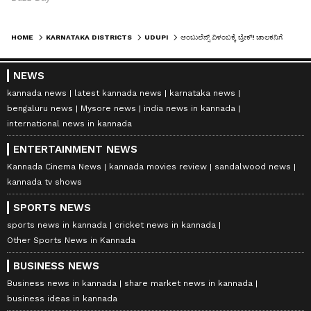
HOME
KARNATAKA DISTRICTS
UDUPI
ಆಂಬುಲೆನ್ಸ್ ವಿಳಂಬಕ್ಕೆ ಬ್ರೇಕ್! ಚಾಲಕನಿಗೆ ಸಮಯದ ನಿಗದಿ, ತಪ್ಪಿದ್ರೆ 5000 ರೂ. ದಂಡ
NEWS
kannada news
latest kannada news
karnataka news
bengaluru news
Mysore news
india news in kannada
international news in kannada
ENTERTAINMENT NEWS
Kannada Cinema News
kannada movies review
sandalwood news
kannada tv shows
SPORTS NEWS
sports news in kannada
cricket news in kannada
Other Sports News in Kannada
BUSINESS NEWS
Business news in kannada
share market news in kannada
business ideas in kannada