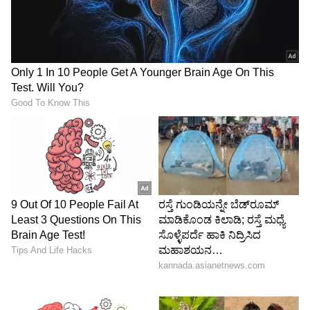
ಜೀವ ಉಳಿಸುವುದೇ ಮೊದಲ ಆದ್ಯತೆ
ಆಂಬುಲೆನ್ಸ್ ವಿಳಂಬದ ಕಾರಣಕ್ಕೆ ಇನ್ಮುಂದೆ ಯಾವುದೇ ಜೀವ
ಹೋಗಬಾರದು ಎಂಬ ಉದ್ದೇಶದಿಂದ ಸರ್ಕಾರ ಈ
ಬದಲಾವಣೆಗೆ ಮುಂದಾಗಿದೆ. ಟೆಂಡರ್ ಪ್ರಕ್ರಿಯೆ ಮತ್ತು ಹೊಸ
ನಿಯಮಗಳ ಜಾರಿಯಿಂದಾಗಿ ಇನ್ನು ಕೆಲವೇ ದಿನಗಳಲ್ಲಿ
ರಾಜ್ಯದಾದ್ಯಂತ ವೇಗದ ಮತ್ತು ಗುಣಮಟ್ಟದ 108 ಸೇವೆ
ಲಭ್ಯವಾಗಲಿದೆ. ಒಟ್ಟಿನಲ್ಲಿ, ವ್ಯವಸ್ಥೆಯ ಲೋಪದಿಂದಾಗಿ ಪ್ರಾಣ
ಕಳೆದುಕೊಳ್ಳುತ್ತಿದ್ದ ಜನಸಾಮಾನ್ಯರಿಗೆ ಸರ್ಕಾರದ ಈ ನಿರ್ಧಾರ
ಹೊಸ ಆಶಾಕಿರಣ ಮೂಡಿಸಿದೆ.