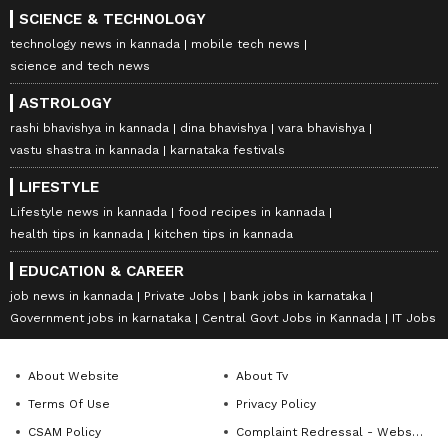
SCIENCE & TECHNOLOGY
technology news in kannada
mobile tech news
science and tech news
ASTROLOGY
rashi bhavishya in kannada
dina bhavishya
vara bhavishya
vastu shastra in kannada
karnataka festivals
LIFESTYLE
Lifestyle news in kannada
food recipes in kannada
health tips in kannada
kitchen tips in kannada
EDUCATION & CAREER
job news in kannada
Private Jobs
bank jobs in karnataka
Government jobs in karnataka
Central Govt Jobs in Kannada
IT Jobs
About Website
About Tv
Terms Of Use
Privacy Policy
CSAM Policy
Complaint Redressal - Website