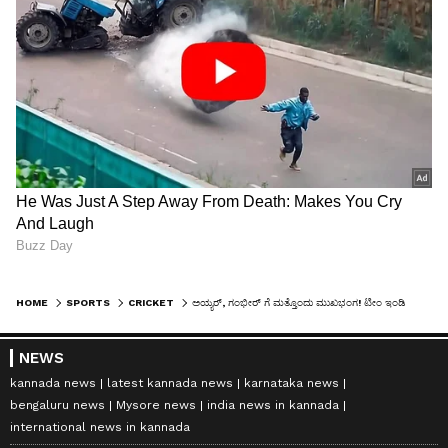
HOME
SPORTS
CRICKET
ಅಯ್ಯರ್, ಗಂಭೀರ್ ಗೆ ಮತ್ತೊಂದು ಮುಖಭಂಗ! ಟೀಂ ಇಂಡಿಯಾ ಸೋಲಿಗೆ ಇಲ್ಲಿದೆ 5 ಕಾರಣಗಳು
NEWS
kannada news
latest kannada news
karnataka news
bengaluru news
Mysore news
india news in kannada
international news in kannada