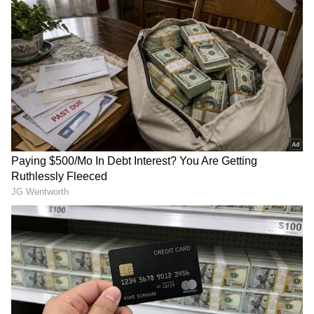
Image Credit :
Bcci
'ದುಬಾರಿ' 17ನೇ ಓವರ್
ಪಂದ್ಯದ ಅತಿ ದೊಡ್ಡ ಟರ್ನಿಂಗ್ ಪಾಯಿಂಟ್ ಎಂದರೆ ಅದು
ರವಿ ಬಿಷ್ಣೋಯ್ ಎಸೆದ 17ನೇ ಓವರ್. ಕೊನೆಯ 28
ಎಸೆತಗಳಲ್ಲಿ ಇಂಗ್ಲೆಂಡ್‌ಗೆ 58 ರನ್ ಬೇಕಿತ್ತು, ಭಾರತದ ಕೈ
ಮೇಲಿತ್ತು. ಈ ಓವರ್‌ನಲ್ಲಿ ಬಿಷ್ಣೋಯ್ ಬರೊಬ್ಬರಿ 29 ರನ್
ಬಿಟ್ಟುಕೊಟ್ಟರು. ಜೇಕಬ್ ಬೆಥೆಲ್ ಸತತ ಮೂರು ಸಿಕ್ಸರ್
ಸಿಡಿಸಿದರು. ಜೊತೆಗೆ ಎರಡು ನೋ-ಬಾಲ್‌ಗಳು ಮತ್ತು ಫ್ರೀ-
ಹಿಟ್‌ಗಳು ಇಂಗ್ಲೆಂಡ್ ಪಾಲಿಗೆ ವರದಾನವಾಗಿ ಪಂದ್ಯದ ದಿಕ್ಕನ್ನೇ
ಬದಲಿಸಿದವು.