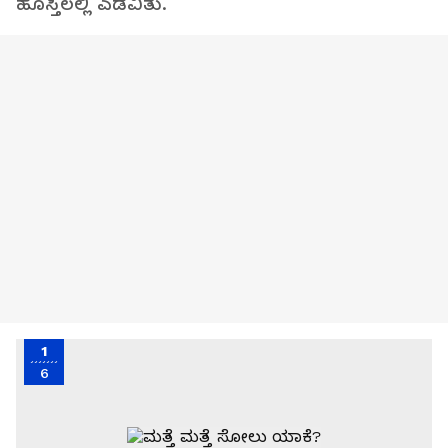
ಹೊಸ್ತಿಲಲ್ಲಿ ಎಡವಿತು.
1
6