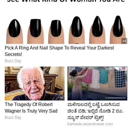
ಭಾರತ ರನ್ ಗಳಿಸಲು ಪರದಾಡಿತು. 200ಕ್ಕೂ ಹೆಚ್ಚು ರನ್
ಗಳಿಸಬೇಕಿದ್ದ ಭಾರತ 190ಕ್ಕೆ ಸುಸ್ತಾಗಿದ್ದು ಸೋಲಿಗೆ ಒಂದು
ಕಾರಣವಾಯಿತು.
5
6
Image Credit :
Bcci
ಹ್ಯಾರಿ ಬ್ರೂಕ್ ಕೌಂಟರ್ ಅಟ್ಯಾಕ್
ಮೊದಲ ಓವರ್‌ನಲ್ಲೇ ಅರ್ಶ್‌ದೀಪ್ ಸಿಂಗ್ ಅವರು ಫಿಲ್
ಸಾಲ್ಟ್ ಮತ್ತು ಜೋಸ್ ಬಟ್ಲರ್ ಅವರನ್ನು ಶೂನ್ಯಕ್ಕೆ ಔಟ್
ಮಾಡಿದ್ದರು. ಇಂಗ್ಲೆಂಡ್ 0/2 ಸ್ಥಿತಿಯಲ್ಲಿದ್ದಾಗ ಕ್ರೀಸ್‌ಗೆ ಬಂದ