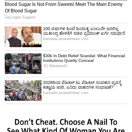
4
6
Image Credit :
Bcci
ಭರ್ಜರಿ ಆರಂಭದ ನಂತರ ಕುಸಿದ ಮಧ್ಯಮ ಕ್ರಮಾಂಕ
ಅಭಿಷೇಕ್ ಶರ್ಮಾ ಮತ್ತು ಇಶಾನ್ ಕಿಶನ್ ಭಾರತಕ್ಕೆ
ಸ್ಫೋಟಕ ಆರಂಭ ನೀಡಿದ್ದರು. ಇಶಾನ್ 49 ರನ್ ಬಾರಿಸಿ ಭದ್ರ
ಅಡಿಪಾಯ ಹಾಕಿದ್ದರು. ಆದರೆ ಮಧ್ಯಮ ಕ್ರಮಾಂಕದಲ್ಲಿ
ಸ್ಯಾಮ್ ಕರನ್ ಮತ್ತು ಲಿಯಾಮ್ ಡಾಸನ್ ದಾಳಿಗೆ ಸಿಲುಕಿದ