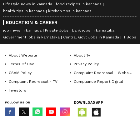
Lifestyle news in kannada
food recipes in kannada
health tips in kannada
kitchen tips in kannada
EDUCATION & CAREER
job news in kannada
Private Jobs
bank jobs in karnataka
Government jobs in karnataka
Central Govt Jobs in Kannada
IT Jobs
About Website
About Tv
Terms Of Use
Privacy Policy
CSAM Policy
Complaint Redressal - Website
Complaint Redressal - TV
Compliance Report Digital
Investors
FOLLOW US ON
DOWNLOAD APP
© Copyright 2026 Asianxt Digital Technologies Private Limited (Formerly
known as Asianet News Media & Entertainment Private Limited) | All Rights
Reserved