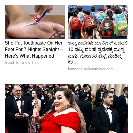
ನಾಯಕ ಹ್ಯಾರಿ ಬ್ರೂಕ್ ಹಠಾತ್ ದಾಳಿ ನಡೆಸಿದರು. ಕೇವಲ
15 ಎಸೆತಗಳಲ್ಲಿ 39 ರನ್ ಚಚ್ಚಿದ ಬ್ರೂಕ್, ರನ್ ರೇಟ್
ಕುಸಿಯದಂತೆ ನೋಡಿಕೊಂಡರು. ಇದು ಬೆಥೆಲ್ ಅವರಿಗೆ
ಒತ್ತಡವಿಲ್ಲದೆ ಆಡಲು ನೆರವಾಯಿತು.