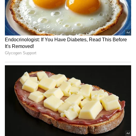
ಎಸೆತಗಳಲ್ಲಿ ಅಜೇಯ 76 ರನ್ ಸಿಡಿಸಿದ ಬೆಥೆಲ್, ಭಾರತದ
ಬೌಲರ್‌ಗಳನ್ನು ಮನಬಂದಂತೆ ಕಾಡಿದರು. ಆರಂಭದಲ್ಲಿ
ತಾಳ್ಮೆಯಿಂದ ಆಡಿದ ಇವರು, ಸರಿಯಾದ ಸಮಯದಲ್ಲಿ ಗೇರ್
ಬದಲಿಸಿ ಭಾರತದ ಸ್ಪಿನ್ನರ್‌ಗಳ ಮೇಲೆರಗಿ ಗೆಲುವು
ಸುಲಭವಾಗಿಸಿದರು.