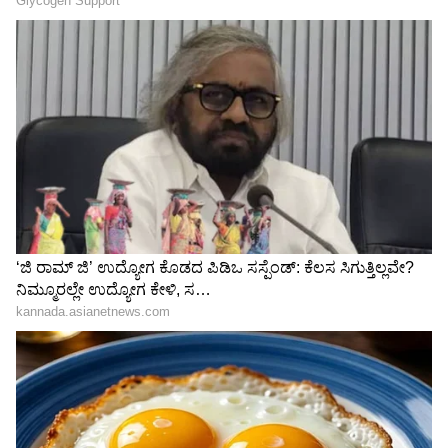
ಅಪ್ಪ ತೆಗೆದುಕೊಂಡ ಆ ಒಂದು ದಿಟ್ಟ ನಿರ್ಧಾರ ನನ್ನ
ಹಣೆಬರಹ ಬದಲಿಸಿತು - ಸಂಜು ಭಾವುಕ
ನಂಬಿಕೆ ಹುಸಿ ಮಾಡಿರುವ ಮೂರು ರತ್ನಗಳು..
RCBಯಿಂದ ಮೂವರಿಗೆ ಗೇಟ್‌ಪಾಸ್?
3
6
Image Credit :
AP
ಜೇಕಬ್ ಬೆಥೆಲ್ ಅಬ್ಬರದ ಆಟ
ಇಂಗ್ಲೆಂಡ್ ಗೆಲುವಿನ ರೂವಾರಿ ಜೇಕಬ್ ಬೆಥೆಲ್. ಕೇವಲ 46