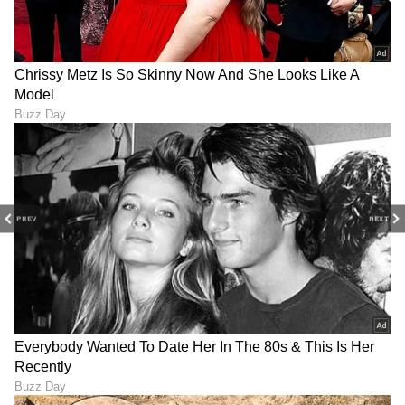
6
6
Image Credit :
Instagram
PREV
NEXT
ಅರ್ಶ್‌ದೀಪ್ ಸಿಂಗ್ ಗಾಯದ ಸಮಸ್ಯೆ
ಭಾರತದ ಪರ ಅತ್ಯುತ್ತಮ ಬೌಲಿಂಗ್ ಮಾಡಿದ ಅರ್ಶ್‌ದೀಪ್
(3/40) ಫೀಲ್ಡಿಂಗ್ ಮಾಡುವಾಗ ಭುಜದ ಗಾಯಕ್ಕೆ ತುತ್ತಾದರು.
ಇದರಿಂದಾಗಿ ಪಂದ್ಯದ ನಿರ್ಣಾಯಕ ಹಂತದಲ್ಲಿ (ಡೆತ್
ಓವರ್‌ಗಳಲ್ಲಿ) ಭಾರತಕ್ಕೆ ಅವರ ಸೇವೆಯನ್ನು ಸರಿಯಾಗಿ
ಬಳಸಿಕೊಳ್ಳಲು ಸಾಧ್ಯವಾಗಲಿಲ್ಲ. ಮುಖ್ಯ ವೇಗಿಯ ಅನುಪಸ್ಥಿತಿ