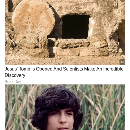
ಭಾರತದ ಬೌಲಿಂಗ್ ವಿಭಾಗವನ್ನು ಹೈರಾಣಾಗಿಸಿತು.
ಒಟ್ಟಿನಲ್ಲಿ, ಕೈಯಲ್ಲಿದ್ದ ಪಂದ್ಯವನ್ನು ಭಾರತ ಕೈಚೆಲ್ಲುವ
ಮೂಲಕ ಸರಣಿಯಲ್ಲಿ 1-0 ಹಿನ್ನಡೆ ಅನುಭವಿಸಿದೆ. ಮುಂದಿನ
ಪಂದ್ಯದಲ್ಲಾದರೂ ಅಯ್ಯರ್ ಮತ್ತು ಗಂಭೀರ್ ಪಡೆ
ಪುಟಿದೇಳಲಿದೆಯೇ ಎಂದು ಕಾದು ನೋಡಬೇಕಿದೆ.
LATEST VIDEOS