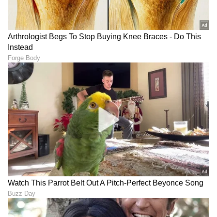
ವೈಭವ್ ಡೆಬ್ಯೂ ದಾಖಲೆ ಬರೆದರೂ
ಭಾವುಕ ಕ್ಷಣಕ್ಕೆ ಸಾಕ್ಷಿಯಾದ
ಸಿಗಲಿಲ್ಲ ಗೆಲುವು, ಐರ್ಲೆಂಡ್ ಬಳಿಕ
ಸೂರ್ಯವಂಶಿ ಡೆಬ್ಯೂ; ಕ್ಯಾಪ್
ಇಂಗ್ಲೆಂಡ್‌ನಲ್ಲಿ ಮಂದುವರಿದ
ಪಡೆಯುವಾಗ ಕಣ್ಣೀರಿಟ್ಟ
ಸೋಲು
ಫೋಟೋ ವೈರಲ್