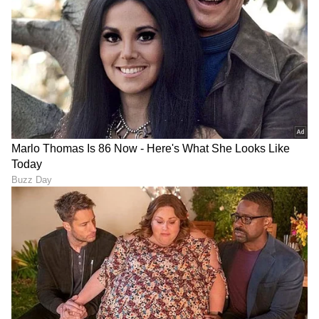
ಅಪ್ಪ ತೆಗೆದುಕೊಂಡ ಆ ಒಂದು
ವೈಭವ್ ಡೆಬ್ಯೂ ಪಂದ್ಯದಲ್ಲಿ
ದಿಟ್ಟ ನಿರ್ಧಾರ ನನ್ನ ಹಣೆಬರಹ
ಇಂಗ್ಲೆಂಡ್‌ಗೆ 191 ರನ್ ಟಾರ್ಗೆಟ್,
ಬದಲಿಸಿತು - ಸಂಜು ಭಾವುಕ
ಮ್ಯಾಂಚೆಸ್ಟರ್‌ನಲ್ಲಿ ಡಿಫೆಂಡ್
ಮಾಡುತ್ತಾ ಭಾರತ?
LATEST VIDEOS
"ರಾಜಕೀಯ ಬೇಡ, ಸಿನಿಮಾನೇ ಪ್ರಾಣ":
ಕನಕೋತ್ಸವದಲ್ಲಿ ರಿಷಬ್ ಶೆಟ್ಟಿ | Rishab
Shetty speech | Suvarna News
ಶೇ.50 ರಿಂದ ಶೇ.18 ಕ್ಕೆ TAX ಇಳಿಕೆ: ಮೋದಿ-
ಟ್ರಂಪ್ ಐತಿಹಾಸಿಕ ಒಪ್ಪಂದ | India US
Trade Deal | Party Rounds