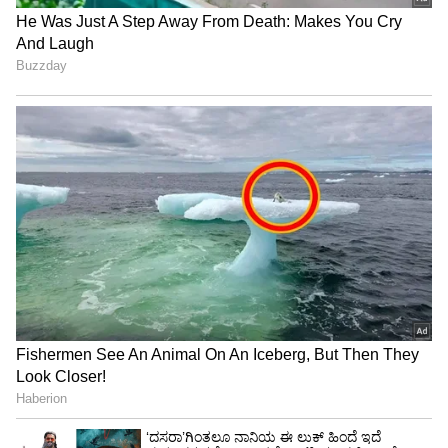
ತಂದೆಯೇ ಇರ್ಬೇಕು ಅಂತ ಆಲ್‌ ಮೋಸ್ಟ್ ಎಲ್ಲರೂ ಗೆಸ್‌
ಮಾಡಿದ್ದಾರೆ. ಬಹುಶಃ ಶಾಲಿನಿ-ಮೇಘಶ್ಯಾಮ್ ಅವರಿಗೆ ಸಿಹಿ
ಮಗಳಾಗಿರಬಹುದು. ಮಗು ಮೇಲೆ ಮಮಕಾರ ಇಲ್ಲದ ಶಾಲಿನಿ
ಅದನ್ನು ಅನಂತಲಕ್ಷ್ಮೀಗೆ ಹೇಳಿ ಅನಾಥಾಶ್ರಮಕ್ಕೆ
ನೀಡಿರಬಹುದು. ಆ ವೈದ್ಯರಿಂದಲೇ ಸೀತಾ ಸಿಹಿಯನ್ನು ಪಡೆದು
ತನ್ನ ಮಗಳು ಅಂತ ಸಾಕುತ್ತಿರಬಹುದು. ಒಟ್ಟಿನಲ್ಲಿ ಸಿಹಿ ಜನ್ಮ
ರಹಸ್ಯ ಯಾವಾಗ ಬಯಲಾಗತ್ತೋ ಏನೋ ಎಂದು ವೀಕ್ಷಕರು
ಕಾಯ್ತಿದ್ದಾರೆ.