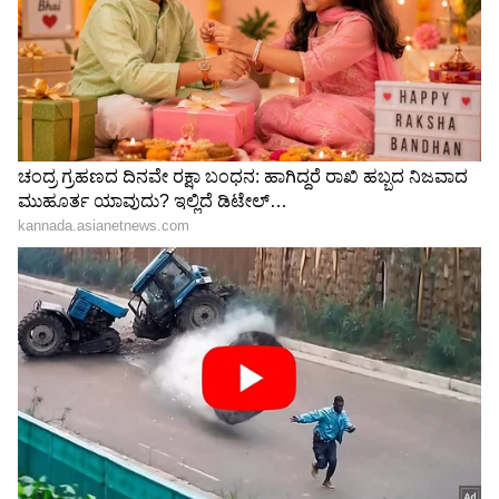
Shetty speech | Suvarna News
ಶೇ.50 ರಿಂದ ಶೇ.18 ಕ್ಕೆ TAX ಇಳಿಕೆ: ಮೋದಿ-
ಟ್ರಂಪ್ ಐತಿಹಾಸಿಕ ಒಪ್ಪಂದ | India US
Trade Deal | Party Rounds
ಮತ್ತೇನಿಲ್ಲ, ಈತನೇ ಸಿಹಿಯ ರಿಯಲ್ ತಂದೆ ಅಂತಿದ್ದಾರೆ ಈ
ಸೀರಿಯಲ್ ಫ್ಯಾನ್ಸ್. ಈ ಸೀರಿಯಲ್ ಪ್ರೋಮೋದಲ್ಲಿ ಒಬ್ಬ
ಕ್ಯೂಟ್ ಗೈ ಎಂಟ್ರಿ ಆಗಿದೆ. ಈ ಡಾ ಮೇಘಶ್ಯಾಮ್ ಸಿಹಿ