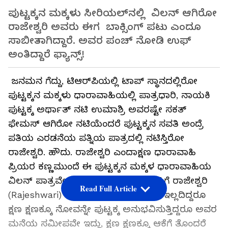
ಪುಟ್ಟಕ್ಕನ ಮಕ್ಕಳು ಸೀರಿಯಲ್​ನಲ್ಲಿ ವಿಲನ್ ಆಗಿರೋ​
ರಾಜೇಶ್ವರಿ ಅವರು ಈಗ ಬಾಕ್ಸಿಂಗ್​ ಪಟು ಎಂದೂ
ಸಾಬೀತಾಗಿದ್ದಾರೆ. ಅವರ ಪಂಚ್​ ನೋಡಿ ಉಫ್​
ಅಂತಿದ್ದಾರೆ ಫ್ಯಾನ್ಸ್​!
ಜನಮನ ಗೆದ್ದು, ಟಿಆರ್​ಪಿಯಲ್ಲಿ ಟಾಪ್​ ಸ್ಥಾನದಲ್ಲಿರೋ
ಪುಟ್ಟಕ್ಕನ ಮಕ್ಕಳು ಧಾರಾವಾಹಿಯಲ್ಲಿ ಪಾತ್ರಧಾರಿ, ನಾಯಕಿ
ಪುಟ್ಟಕ್ಕ ಅರ್ಥಾತ್​ ನಟಿ ಉಮಾಶ್ರಿ ಅವರಷ್ಟೇ ಸಕತ್​
ಫೇಮಸ್​ ಆಗಿರೋ ನಟಿಯೆಂದರೆ ಪುಟ್ಟಕ್ಕನ ಸವತಿ ಅಂದ್ರೆ
ಪತಿಯ ಎರಡನೆಯ ಪತ್ನಿಯ ಪಾತ್ರದಲ್ಲಿ ನಟಿಸ್ತಿರೋ
ರಾಜೇಶ್ವರಿ. ಹೌದು. ರಾಜೇಶ್ವರಿ ಎಂದಾಕ್ಷಣ ಧಾರಾವಾಹಿ
ಪ್ರಿಯರ ಕಣ್ಣಮುಂದೆ ಈ ಪುಟ್ಟಕ್ಕನ ಮಕ್ಕಳ ಧಾರಾವಾಹಿಯ
ವಿಲನ್​ ಪಾತ್ರವೇ ಹಾದುಹೋಗುವಷ್ಟರ ಮಟ್ಟಿಗೆ ರಾಜೇಶ್ವರಿ
Read Full Article
(Rajeshwari) ಪಾತ್ರ ಜೀವ ತುಂಬಿದೆ. ಗಂಡ ಇಲ್ಲದಿದ್ದರೂ
ಕ್ಷಣ ಕ್ಷಣಕ್ಕೂ ನೋವನ್ನೇ ಪುಟ್ಟಕ್ಕ ಅನುಭವಿಸುತ್ತಿದ್ದರೂ ಅವರ
ಮನೆಯ ಸಮೀಪವೇ ಇದ್ದು, ಕ್ಷಣ ಕ್ಷಣಕ್ಕೂ ಆಕೆಗೆ ತೊಂದರೆ