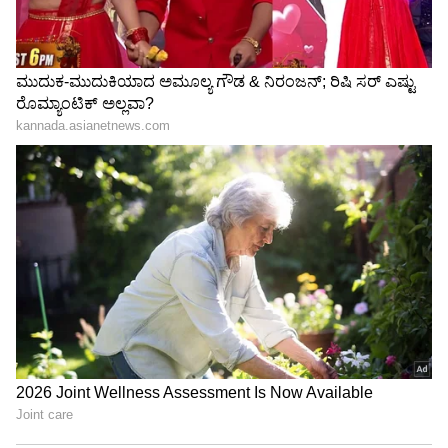
ಟ್ರಂಪ್ ಐತಿಹಾಸಿಕ ಒಪ್ಪಂದ | India US
Trade Deal | Party Rounds