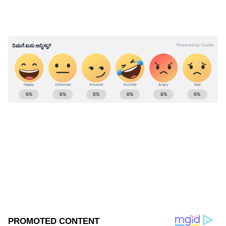
ABOUT THE AUTHOR
Shriram Bhat
SB
ಏಷ್ಯಾನೆಟ್ ಸುವರ್ಣನ್ಯೂಸ್.ಕಾಮ್‌ನಲ್ಲಿ ಉಪ ಸಂಪಾದಕ. ಸಿನಿಮಾ,
ಲೈಫ್‌ಸ್ಟೈಲ್, ರಾಜಕೀಯ ಸುದ್ದಿಗಳ ಬಗ್ಗೆ ಹೆಚ್ಚಿನ ಗಮನ
ನೀಡುತ್ತಿದ್ದೇನೆ. ಇಂಡಿಯನ್ ಎಕ್ಸ್‌ಪ್ರೆಸ್‌, ಒನ್‌ ಇಂಡಿಯಾ ಕನ್ನಡ
ಹಾಗೂ ವಿಜಯ ಕರ್ನಾಟಕ ವೆಬ್‌ನಲ್ಲಿ ಕೆಲಸ ಮಾಡಿದ ಅನುಭವವಿದೆ.
ಮಾಲಾಶ್ರೀ
ಕಳೆದ 15 ವರ್ಷಗಳಿಂದ ನಿರಂತರ ಬರವಣಿಗೆ ಉದ್ಯೋಗದಲ್ಲಿದ್ದೇನೆ.
ಸ್ಟಾರ್ ಸುವರ್ಣ
ಸುದ್ದಿ ಮಾಧ್ಯಮವಲ್ಲದೇ ಮನರಂಜನಾ ಮಾಧ್ಯಮದಲ್ಲೂ ಕೆಲಸ
Published :
Dec 24 2023, 06:45 PM IST
ಮಾಡಿದ್ದೇನೆ. ಉತ್ತರ ಕನ್ನಡ ಜಿಲ್ಲೆ ಶಿರಸಿ ಹುಟ್ಟೂರು. ಕರ್ನಾಟಕ
ವಿಶ್ವವಿದ್ಯಾಲಯ, ಧಾರವಾಡದಿಂದ ಕಲಾ ವಿಭಾಗದಲ್ಲಿ ಪದವಿ
ಪಡೆದಿದ್ದೇನೆ. ಸಾಮಾಜಿಕ ಕಳಕಳಿಗೆ ಹೆಚ್ಚಿನ ಆದ್ಯತೆ, ಮಾನವೀಯತೆಗೆ
ಮೊದಲ ಪ್ರಾಶಸ್ತ್ಯ.