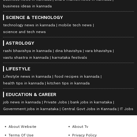
business ideas in kannada
SCIENCE & TECHNOLOGY
technology news in kannada
mobile tech news
science and tech news
ASTROLOGY
rashi bhavishya in kannada
dina bhavishya
vara bhavishya
vastu shastra in kannada
karnataka festivals
LIFESTYLE
Lifestyle news in kannada
food recipes in kannada
health tips in kannada
kitchen tips in kannada
EDUCATION & CAREER
job news in kannada
Private Jobs
bank jobs in karnataka
Government jobs in karnataka
Central Govt Jobs in Kannada
IT Jobs
About Website
About Tv
Terms Of Use
Privacy Policy