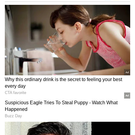
DOWNLOAD APP
ಕನ್ನಡ ಸಿನಿಮಾ (
Kannada Cinema News
), ಟಿವಿ
ಹೀಗೆ ಹತ್ತು ಹಲವು ವಿಶೇಷತೆಗಳಿಂದ ಕೂಡಿರುವ 'ಬೊಂಬಾಟ್
ಕಾರ್ಯಕ್ರಮಗಳು (
Kannada TV Shows
), ಸೆಲೆಬ್ರಿಟಿ
ಭೋಜನ ಶೋ' 1000 ಸಂಚಿಕೆಗಳನ್ನು ಯಶಸ್ವಿಯಾಗಿ
ಸುದ್ದಿಗಳು ಮತ್ತು ಇತ್ತೀಚಿನ ಸುದ್ದಿಗಳಿಗಾಗಿ ಏಷ್ಯಾನೆಟ್