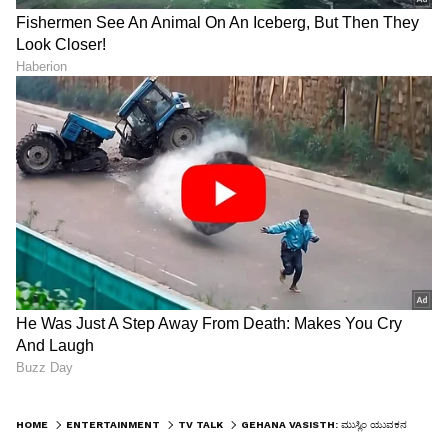
HOME
ENTERTAINMENT
TV TALK
GEHANA VASISTH: ಮುಸ್ಲಿಂ ಯುವಕನ ಜೊತೆ ಪೋರ್ನ್​ ಕೇಸ್​ ನಟಿ ಮದ್ವೆ: ಇಸ್ಲಾಂಗೆ ಮತಾಂತರ?