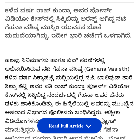
ಕಳೆದ ವರ್ಷ ರಾಜ್​ ಕುಂದ್ರಾ ಅವರ ಪೋರ್ನ್​​
ವಿಡಿಯೋ ಕೇಸ್​ನಲ್ಲಿ ಸಿಕ್ಕಿಬಿದ್ದು ಅರೆಸ್ಟ್​ ಆಗಿದ್ದ ನಟಿ
ಗೆಹನಾ ವಶಿಷ್ಠ ಮುಸ್ಲಿಂ ಯುವಕನ ಜೊತೆ
ಮದುವೆಯಾಗಿದ್ದು, ಇದೀಗ ಭಾರಿ ಚರ್ಚೆಗೆ ಒಳಗಾಗಿದೆ.
ಹಲವು ಸಿನಿಮಾಗಳು ಹಾಗೂ ವೆಬ್‌ ಸರಣಿಗಳಲ್ಲಿ
ಅಭಿನಯಿಸಿರುವ ನಟಿ ಗೆಹನಾ ವಸಿಷ್ಠ (Gehana Vasisth)
ಕಳೆದ ವರ್ಷ ಸಿಕ್ಕಾಪಟ್ಟೆ ಸುದ್ದಿಯಲ್ಲಿದ್ದ ನಟಿ. ಬಾಲಿವುಡ್​ ತಾರೆ
ಶಿಲ್ಪಾ ಶೆಟ್ಟಿ ಅವರ ಪತಿ ರಾಜ್​ ಕುಂದ್ರಾ ಪೋರ್ನ್​ ವಿಡಿಯೋ
ಕೇಸ್​ನಲ್ಲಿ ಸಿಕ್ಕಿಬಿದ್ದ ಸಂದರ್ಭದಲ್ಲಿ ಗೆಹನಾ ಅವರ ಹೆಸರು
ಥಳಕು ಹಾಕಿಕೊಂಡಿತ್ತು. ಈ ಹಿನ್ನೆಲೆಯಲ್ಲಿ ಅವರನ್ನು ಮುಂಬೈನ
ಅಪರಾಧ ವಿಭಾಗದ ಪೊಲೀಸರು ಬಂಧಿಸಿದ್ದರು. ಅಶ್ಲೀಲ
ವಿಡಿಯೋಗಳನ್ನು ಚಿತ್ರೀಕರಿಸಿ ವೆಬ್‌ಸೈಟ್‌ಗೆ ಅಪ್ಲೋಡ್‌
Read Full Article
ಮಾಡುತ್ತಿದ್ದರು ಎಂಬ ಗಂಭೀರ ಆರೋಪ ನಟಿ ಗೆಹನಾ
ಅಲಿಯಾಸ್‌ ವಂದನಾ ತಿವಾರಿ ಅವರ ಮೇಲಿತ್ತು. ಬೋಲ್ಡ್​