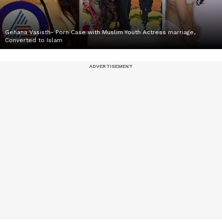
Gehana Vasisth- Porn Case with Muslim Youth Actress marriage,
Converted to Islam