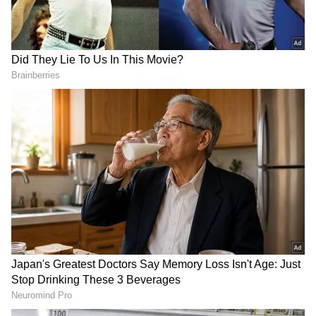
DOWNLOAD APP
ಕನ್ನಡ ಸಿನಿಮಾ (
Kannada Cinema News
), ಟಿವಿ
ಕಾರ್ಯಕ್ರಮಗಳು (
Kannada TV Shows
), ಸೆಲೆಬ್ರಿಟಿ
ಸುದ್ದಿಗಳು ಮತ್ತು ಇತ್ತೀಚಿನ ಸುದ್ದಿಗಳಿಗಾಗಿ ಏಷ್ಯಾನೆಟ್
ಸುವರ್ಣ ನ್ಯೂಸ್‌ನಲ್ಲಿ ಮನರಂಜನಾ ವಿಭಾಗ ನೋಡಿ.
ಸಿನಿಮಾ ವಿಮರ್ಶೆಗಳು (
Kannada Movies Review
),
ತಾರೆಯರ ಸಂದರ್ಶನಗಳು, ಧಾರಾವಾಹಿ ಅಪ್‌ಡೇಟ್ಸ್‌,
ತೆರೆಮರೆಯ ಕಥೆಗಳು,
OTT ರಿಲೀಸ್‌
ಗಳ ಬಗ್ಗೆ
ಮಾಹಿತಿಯೂ ಇಲ್ಲಿದೆ.