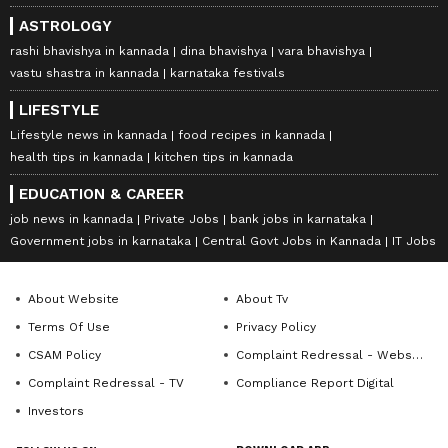
ASTROLOGY
rashi bhavishya in kannada
dina bhavishya
vara bhavishya
vastu shastra in kannada
karnataka festivals
LIFESTYLE
Lifestyle news in kannada
food recipes in kannada
health tips in kannada
kitchen tips in kannada
EDUCATION & CAREER
job news in kannada
Private Jobs
bank jobs in karnataka
Government jobs in karnataka
Central Govt Jobs in Kannada
IT Jobs
About Website
About Tv
Terms Of Use
Privacy Policy
CSAM Policy
Complaint Redressal - Website
Complaint Redressal - TV
Compliance Report Digital
Investors