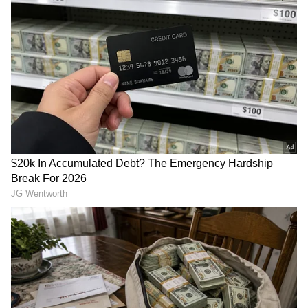
RECOMMENDED STORIES
ಇನ್ನು ಗೆಹನಾ ಅವರ ಕುರಿತು ಹೇಳುವುದಅದರೆ, ಅವರು