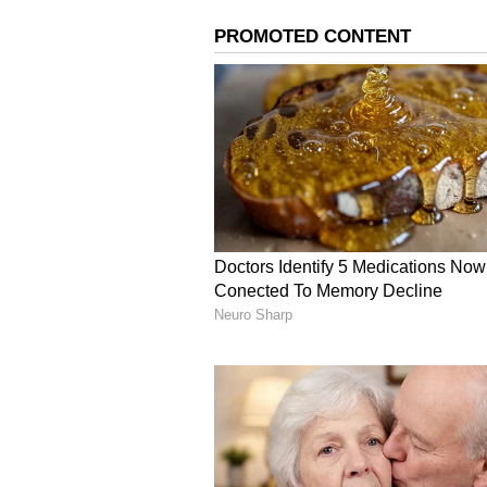
ಕೊಡಲಿದ್ದಾರೆ ಎನ್ನುವ ಸುದ್ದಿ ಹರಡಿದೆ. ಒಬ್
ಸದ್ದು ಮಾಡುತ್ತಿದೆ. ಇವರಿಬ್ಬರೂ ಬಿಗ್​ಬ
ಕಿತ್ತಾಟ ನೋಡಿ ಮಜಾ ತೆಗೆದುಕೊಳ್ಳುವವ
ಸುದ್ದಿ ವೈರಲ್​ ಆಗುತ್ತಿದ್ದಂತೆಯೇ ಕೆಲವರು ಈ
ತಾವು ಷೋ ನೋಡುವುದನ್ನು ಬಿಡುವುದಾಗಿ ಹೇಳು
ಆದರೆ ಇನ್​ಸ್ಟಾಗ್ರಾಮ್​ನಲ್ಲಿ ಈ ಸುದ್ದಿ ವೈರಲ್
ಇದು ಸುಳ್ಳು ಸುದ್ದಿ. ನಾನು ದುಬೈನಲ್ಲಿ ಇದ್ದ
ಗಿಟ್ಟಿಸಿಕೊಳ್ಳಲು ಬಯಸುತ್ತಿದ್ದಾನೆ. ನಾನು ಯ
ಸುದ್ದಿಯನ್ನು ನಂಬಬೇಡಿ ಎಂದು ಕಮೆಂಟ್​ ಸೆಕ್ಷನ
ಬರಲು ರೆಡಿ ಆದರೆ ಆದಿಲ್​ ಖಾನ್​ ನನ್ನ ಸುತ
ಗೊಂದಲವಿದ್ದು, ಏನಾಗುತ್ತದೆ ಎಂದು ಬಿಗ್​ಬಾ
ಸೆಕ್ಸಿ ನಟಿ ಪೂನಂ ಪಾಂಡೆ ಕೂಡ ಎಂಟ್ರಿ ಕೊಡಲಿ
ಅದೆಷ್ಟು ನಟಿಯರ ಜೊತೆ ಬೆಡ್​ರೂಂ​, ರೇಪ್
ಹುಚ್ಚಾ?