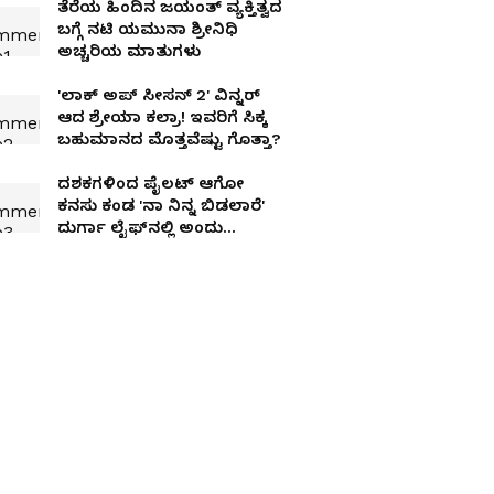
ತೆರೆಯ ಹಿಂದಿನ ಜಯಂತ್ ವ್ಯಕ್ತಿತ್ವದ
ಬಗ್ಗೆ ನಟಿ ಯಮುನಾ ಶ್ರೀನಿಧಿ
ಅಚ್ಚರಿಯ ಮಾತುಗಳು
'ಲಾಕ್ ಅಪ್ ಸೀಸನ್ 2' ವಿನ್ನರ್
ಆದ ಶ್ರೇಯಾ ಕಲ್ರಾ! ಇವರಿಗೆ ಸಿಕ್ಕ
ಬಹುಮಾನದ ಮೊತ್ತವೆಷ್ಟು ಗೊತ್ತಾ?
ದಶಕಗಳಿಂದ ಪೈಲಟ್​ ಆಗೋ
ಕನಸು ಕಂಡ 'ನಾ ನಿನ್ನ ಬಿಡಲಾರೆ'
ದುರ್ಗಾ ಲೈಫ್​ನಲ್ಲಿ ಅಂದು
ಆಗಿದ್ದೇನು