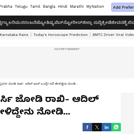
Prabha
Telugu
Tamil
Bangla
Hindi
Marathi
MyNation
Add Prefer
ದಿ
ಗ್ಯಾಲರಿ
ಮನರಂಜನೆ
ಜ್ಯೋತಿಷ್ಯ
ವೆಬ್‌ಸ್ಟೋರೀಸ್
ಜಿಲ್ಲಾ ಸುದ್ದಿ
ಕ್ರೀಡೆ
ಜೀವನಶೈಲಿ
ವ
Karnataka Rains
Today's Horoscope Prediction
BMTC Driver Viral Vide
ಂಟ್ರವರ್ಸಿ ಜೋಡಿ ರಾಖಿ- ಆದಿಲ್​ ಖಾನ್​ ಎಂಟ್ರಿ? ನಟಿ ಹೇಳಿದ್ದೇನು ನೋಡಿ...
ವರ್ಸಿ ಜೋಡಿ ರಾಖಿ- ಆದಿಲ್​
ೇಳಿದ್ದೇನು ನೋಡಿ...