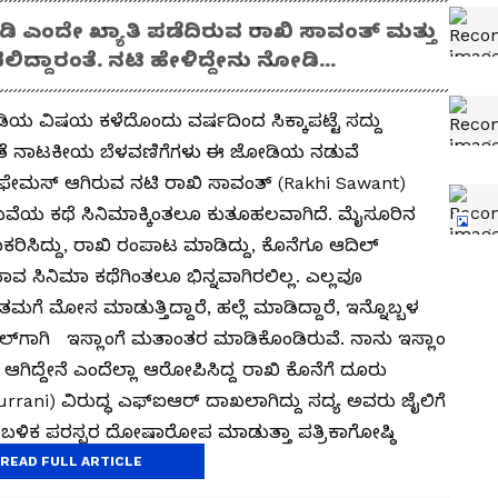
ೋಡಿ ಎಂದೇ ಖ್ಯಾತಿ ಪಡೆದಿರುವ ರಾಖಿ ಸಾವಂತ್​ ಮತ್ತು
ಿದ್ದಾರಂತೆ. ನಟಿ ಹೇಳಿದ್ದೇನು ನೋಡಿ...
ಡಿಯ ವಿಷಯ ಕಳೆದೊಂದು ವರ್ಷದಿಂದ ಸಿಕ್ಕಾಪಟ್ಟೆ ಸದ್ದು
ತೆ ನಾಟಕೀಯ ಬೆಳವಣಿಗೆಗಳು ಈ ಜೋಡಿಯ ನಡುವೆ
ೇ ಫೇಮಸ್​ ಆಗಿರುವ ನಟಿ ರಾಖಿ ಸಾವಂತ್​ (Rakhi Sawant)
ದುವೆಯ ಕಥೆ ಸಿನಿಮಾಕ್ಕಿಂತಲೂ ಕುತೂಹಲವಾಗಿದೆ. ಮೈಸೂರಿನ
ರಿಸಿದ್ದು, ರಾಖಿ ರಂಪಾಟ ಮಾಡಿದ್ದು, ಕೊನೆಗೂ ಆದಿಲ್​
ವ ಸಿನಿಮಾ ಕಥೆಗಿಂತಲೂ ಭಿನ್ನವಾಗಿರಲಿಲ್ಲ. ಎಲ್ಲವೂ
ಗೆ ಮೋಸ ಮಾಡುತ್ತಿದ್ದಾರೆ, ಹಲ್ಲೆ ಮಾಡಿದ್ದಾರೆ, ಇನ್ನೊಬ್ಬಳ
ಲ್‌ಗಾಗಿ ಇಸ್ಲಾಂಗೆ ಮತಾಂತರ ಮಾಡಿಕೊಂಡಿರುವೆ. ನಾನು ಇಸ್ಲಾಂ
ಆಗಿದ್ದೇನೆ ಎಂದೆಲ್ಲಾ ಆರೋಪಿಸಿದ್ದ ರಾಖಿ ಕೊನೆಗೆ ದೂರು
rrani) ವಿರುದ್ಧ ಎಫ್​ಐಆರ್​ ದಾಖಲಾಗಿದ್ದು ಸದ್ಯ ಅವರು ಜೈಲಿಗೆ
ಬಳಿಕ ಪರಸ್ಪರ ದೋಷಾರೋಪ ಮಾಡುತ್ತಾ ಪತ್ರಿಕಾಗೋಷ್ಠಿ
READ FULL ARTICLE