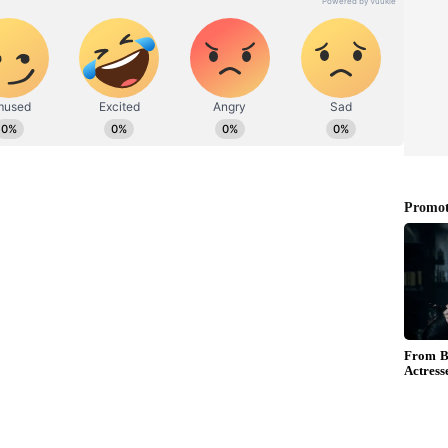
ಾವಂತ್​ ಈ ಹಿಂದಿನ ಸೀಸನ್​ನಲ್ಲಿಯೇ ಹೋಗಿ ಬಂದಿದ್ದಾರೆ.
ಟಿಸಿದ್ದರು. ಸಲ್ಮಾನ್​ ಖಾನ್​ ಅವರು ನಡೆಸಿಕೊಡುತ್ತಿರುವ ಬಿಗ್​
ತಿದ್ದು, ಇದರಲ್ಲಿಯೂ ಮತ್ತೊಮ್ಮೆ ರಾಖಿ ಸಾವಂತ್​ ಎಂಟ್ರಿ