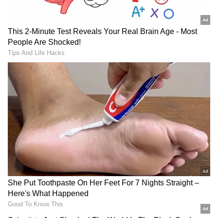
DOWNLOAD APP
RECOMMENDED STORIES
ಅಲ್ಲದೇ, ಪ್ರಕರಣ‌ ಸಂಬಂಧ ತನಿಖೆಗೆ ಆರೋಪಿಗಳು
ಸಂಪೂರ್ಣ ಸಹಕಾರ ನೀಡಿದ್ದಾರೆ ಎಂಬುದಾಗಿ ತಿಳಿಯಲಿದೆ.
ಹಾಗಾಗಿ ಕಡ್ಡಾಯವಾಗಿ ಸಾಮಾನ್ಯ ಜಾಮೀನು (ರೆಗ್ಯೂಲರ್
ಬೇಲ್) ಪಡೆಯಬೇಕು ಎಂದು ಒತ್ತಾಯಿಸುವಂತಿಲ್ಲ ಎಂದು