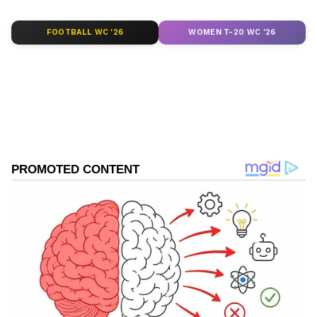
ಗಳನ್ನು ಪಡೆಯಿರಿ
FOOTBALL WC '26
WOMEN T-20 WC '26
ABOUT THE AUTHOR
Kannadaprabha News
KN
1967ರ ನವೆಂಬರ್ 4ರಂದು ಆರಂಭವಾದ ಕನ್ನಡಪ್ರಭ ಕನ್ನಡ
ಪತ್ರಿಕೋದ್ಯಮದಲ್ಲಿಯೇ ವಿಶೇಷ ಛಾಪು ಮೂಡಿಸಿದ ಕನ್ನಡ ದಿನ
ಪತ್ರಿಕೆ. ದೇಶ, ವಿದೇಶ, ವಾಣಿಜ್ಯ, ಕ್ರೀಡೆ, ಮನೋರಂಜನೆ ಸೇರಿ
ವೈವಿಧ್ಯಮಯ ಸುದ್ದಿಗಳ ಹೂರಣ ಹೊತ್ತು ತರುವ ಕನ್ನಡಪ್ರಭ,
ಕರ್ನಾಟಕ ಸುದ್ದಿ
ಕನ್ನಡಿಗರ ಅಸ್ಮಿತೆಯ ಸಂಕೇತ. ಸದಾ ಕರುನಾಡು, ನುಡಿ, ಸಂಸ್ಕೃತಿ
ಹೈಕೋರ್ಟ್
ಪರ ಧ್ವನಿ ಎತ್ತುವ ಕನ್ನಡಪ್ರಭ ದಿನ ಪತ್ರಿಕೆಯಲ್ಲಿ ಪ್ರಕಟಗೊಳ್ಳುವ
Related Articles
ಸುದ್ದಿಗಳು ಸುವರ್ಣ ನ್ಯೂಸ್ ವೆಬ್‌ಸೈಟಲ್ಲೂ ಲಭ್ಯ.
ಕೊಪ್ಪಳದ ಅಂಜನಾದ್ರಿ: ಹನುಮನ ಜನ್ಮಭೂಮಿ ವಿವಾದ,
ಅರ್ಜಿ ತುರ್ತು ವಿಚಾರಣೆಗೆ ಸುಪ್ರೀಂ ಕೋರ್ಟ್ ನಕಾರ
ಯೋಗೀಶ್ ಗೌಡ ಕೊಲೆ ಪ್ರಕರಣ: ವಿನಯ್ ಕುಲಕರ್ಣಿ
ಜಾಮೀನು ಅರ್ಜಿ ವಿಚಾರಣೆ ವೇಳೆ ಕರ್ನಾಟಕ
ರಾಜಕಾರಣಿಗಳ ಬಗ್ಗೆ ಹೈಕೋರ್ಟ್ ಹೇಳಿದ್ದೇನು?