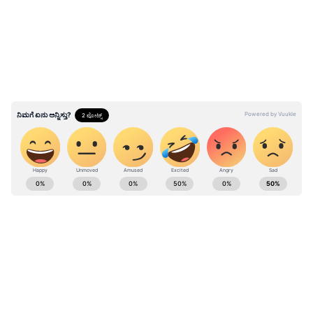
ನಿರೀಕ್ಷಣಾ ಜಾಮೀನಿಗೆ ಯಾವುದೇ ನಿರ್ದಿಷ್ಟ ಕಾಲಮಿತಿ
ಇರುವುದಿಲ್ಲ. ವಿಶೇಷ ಸಂದರ್ಭಗಳನ್ನು ಹೊರತುಪಡಿಸಿ,
ನಿರೀಕ್ಷಣಾ ಜಾಮೀನಿನ ರಕ್ಷಣೆ ಇಡೀ ವಿಚಾರಣೆ
ಮುಗಿಯುವವರೆಗೂ ಮುಂದುವರಿಯುತ್ತದೆ. ನಿರೀಕ್ಷಣಾ
ಜಾಮೀನು ದೊರೆತ ಬಳಿಕ, ಆರೋಪಪಟ್ಟಿ ಸಲ್ಲಿಕೆಯಾದ ತಕ್ಷಣ
ಆರೋಪಿಯ ಸ್ವಾತಂತ್ರ್ಯ ಕಸಿದುಕೊಳ್ಳಲು ಬರುವುದಿಲ್ಲ ಎಂದು
ಪೀಠ ಆದೇಶದಲ್ಲಿ ತಿಳಿಸಿದೆ.
ಕರ್ನಾಟಕ, ಭಾರತ (
India News
) ಮತ್ತು ಜಗತ್ತಿನ
ಕ್ಷಣಕ್ಷಣದ ಕನ್ನಡ ಸುದ್ದಿ (
Kannada News
)
ಅಪ್ಡೇಟ್‌ಗಳಿಗಾಗಿ ಏಷ್ಯಾನೆಟ್ ಸುವರ್ಣ ನ್ಯೂಸ್‌ ಫಾಲೋ
ಮಾಡಿ. ಬ್ರೇಕಿಂಗ್ ಸುದ್ದಿ (
Latest Kannada News
),
ವಿಶೇಷ ವರದಿಗಳು ಮತ್ತು ನೇರ ಪ್ರಸಾರಗಳೊಂದಿಗೆ
(
kannada news live
) ಸಂಪೂರ್ಣ ಮಾಹಿತಿ ಒಂದೇ
ಕ್ಲಿಕ್‌ನಲ್ಲಿ ಲಭ್ಯ. ಏಷ್ಯಾನೆಟ್ ಸುವರ್ಣ ನ್ಯೂಸ್ ಅಧಿಕೃತ
ಆ್ಯಪ್ ಡೌನ್‌ಲೋಡ್ ಮಾಡಿ ಹಾಗು ಎಲ್ಲಾ ಅಪ್‌ಡೇಟ್