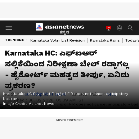
ಕನ್ನಡ
TRENDING :
Karnataka Voter List Revision
Karnataka Rains
Today'
Karnataka HC: ಎಫ್‌ಐಆರ್‌
ಸಲ್ಲಿಕೆಯಿಂದ ನಿರೀಕ್ಷಣಾ ಬೇಲ್‌ ರದ್ದಾಗಲ್ಲ
- ಹೈಕೋರ್ಟ್ ಮಹತ್ವದ ತೀರ್ಪು, ಏನಿದು
ಪ್ರಕರಣ?
Karnatataka HC Says that Filing of FIR does not cancel anticipatory
Author :
Kannadaprabha News
|
Kannada Prabha
|
News
bail rav
Published :
Jul 02 2026, 05:39 AM IST
Image Credit:
Asianet News