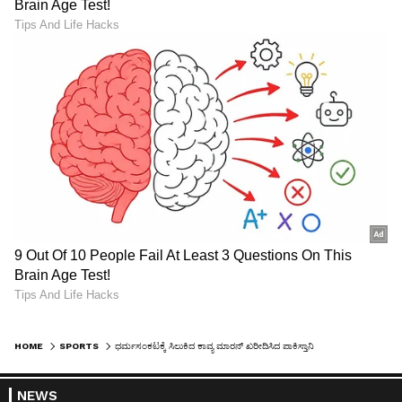
HOME
SPORTS
ಧರ್ಮಸಂಕಟಕ್ಕೆ ಸಿಲುಕಿದ ಕಾವ್ಯ ಮಾರನ್ ಖರೀದಿಸಿದ ಪಾಕಿಸ್ತಾನಿ ಆಟಗಾರ..!
NEWS