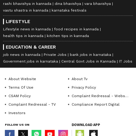
rashi bhavishya in kannada
dina bhavishya
vara bhavishya
vastu shastra in kannada
karnataka festivals
LIFESTYLE
Lifestyle news in kannada
food recipes in kannada
health tips in kannada
kitchen tips in kannada
EDUCATION & CAREER
job news in kannada
Private Jobs
bank jobs in karnataka
Government jobs in karnataka
Central Govt Jobs in Kannada
IT Jobs
About Website
About Tv
Terms Of Use
Privacy Policy
CSAM Policy
Complaint Redressal - Website
Complaint Redressal - TV
Compliance Report Digital
Investors
FOLLOW US ON
DOWNLOAD APP