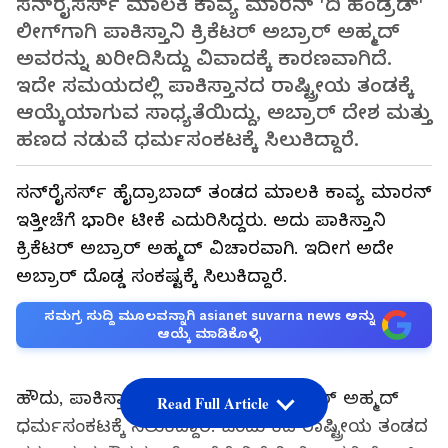
ಸನ್‌ರೈಸರ್ಸ್ ಮಾಲಕಿ ಕಾವ್ಯ ಮಾರನ್ 'ದಿ ಹಂಡ್ರೆಡ್'
ಲೀಗ್‌ಗಾಗಿ ಪಾಕಿಸ್ತಾನಿ ಕ್ರಿಕೆಟರ್ ಅಬ್ರಾರ್ ಅಹ್ಮದ್
ಅವರನ್ನು ಖರೀದಿಸಿದ್ದು ವಿವಾದಕ್ಕೆ ಕಾರಣವಾಗಿದೆ.
ಇದೇ ಸಮಯದಲ್ಲಿ ಪಾಕಿಸ್ತಾನದ ರಾಷ್ಟ್ರೀಯ ತಂಡಕ್ಕೆ
ಆಯ್ಕೆಯಾಗುವ ಸಾಧ್ಯತೆಯಿದ್ದು, ಅಬ್ರಾರ್ ದೇಶ ಮತ್ತು
ಹಣದ ನಡುವೆ ಧರ್ಮಸಂಕಟಕ್ಕೆ ಸಿಲುಕಿದ್ದಾರೆ.
ಸನ್‌ರೈಸರ್ಸ್ ಹೈದ್ರಾಬಾದ್ ತಂಡದ ಮಾಲಕಿ ಕಾವ್ಯ ಮಾರನ್
ಇತ್ತೀಚೆಗೆ ಭಾರೀ ಟೀಕೆ ಎದುರಿಸಿದ್ದರು. ಅದು ಪಾಕಿಸ್ತಾನಿ
ಕ್ರಿಕೆಟರ್ ಅಬ್ರಾರ್ ಅಹ್ಮದ್ ವಿಚಾರವಾಗಿ. ಇದೀಗ ಅದೇ
ಅಬ್ರಾರ್ ದೊಡ್ಡ ಸಂಕಷ್ಟಕ್ಕೆ ಸಿಲುಕಿದ್ದಾರೆ.
ಸಮಗ್ರ ಸುದ್ದಿ ಮೂಲವನ್ನಾಗಿ asianet suvarna news ಅನ್ನು
ಆಯ್ಕೆ ಮಾಡಿಕೊಳ್ಳಿ
ಹೌದು, ಪಾಕಿಸ್ತಾನದ ‘ಮಿಸ್ಟರಿ ಸ್ಪಿನ್ನರ್’ ಅಬ್ರಾರ್ ಅಹ್ಮದ್
Read Full Article
ಧರ್ಮಸಂಕಟಕ್ಕೆ ಸಿಲುಕಿದ್ದಾರೆ. ಒಂದು ಕಡೆ ರಾಷ್ಟ್ರೀಯ ತಂಡದ