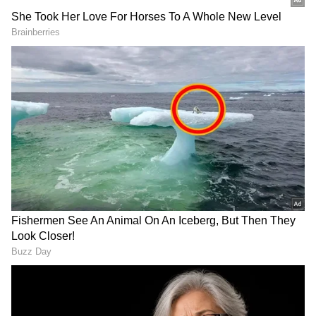
Related Articles
RCB ಫ್ಯಾನ್ಸ್‌ಗೆ ಗುಡ್‌ನ್ಯೂಸ್.. ಮಾರುಕಟ್ಟೆಗೆ ಬರ್ತಿದೆ
ವಿಶೇಷ ಫೋನ್! ಬೆಲೆ ಎಷ್ಟು?
ಐಪಿಎಲ್ ಮಾತ್ರವಲ್ಲ ಇನ್ನು ಭಾರತದಲ್ಲೇ ಆಸ್ಟ್ರೇಲಿಯಾದ
BBL, ಶೀಘ್ರದಲ್ಲೇ ಪ್ರಧಾನಿ ಮೋದಿ ಮಹತ್ವದ ಘೋಷಣೆ
DOWNLOAD APP
RECOMMENDED STORIES