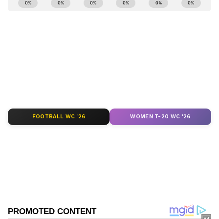
Kannada
) ಕ್ಷಣಕ್ಷಣದ ಕನ್ನಡ ಸುದ್ದಿ ಅಪ್ಡೇಟ್‌ಗಳಿಗಾಗಿ
ಏಷ್ಯಾನೆಟ್ ಸುವರ್ಣ ನ್ಯೂಸ್‌ ಫಾಲೋ ಮಾಡಿ.
ಐಪಿಎಲ್
ಲೈವ್
ಸೇರಿದಂತೆ ಟೀಂ ಇಂಡಿಯಾದ ಬ್ರೇಕಿಂಗ್ ಸುದ್ದಿ
(
Cricket News in Kannada
), ವಿಶೇಷ ವರದಿಗಳು
ಮತ್ತು ನೇರ ಪ್ರಸಾರಗಳೊಂದಿಗೆ ಸಂಪೂರ್ಣ ಮಾಹಿತಿ
ನಿಮ್ಮ ಒಂದೇ ಕ್ಲಿಕ್‌ನಲ್ಲಿ ಲಭ್ಯ. ಏಷ್ಯಾನೆಟ್ ಸುವರ್ಣ
ನ್ಯೂಸ್ ಅಧಿಕೃತ ಆ್ಯಪ್ ಡೌನ್‌ಲೋಡ್ ಮಾಡಿ ಹಾಗೂ
ಎಲ್ಲಾ ಅಪ್‌ಡೇಟ್ ಗಳನ್ನು ಪಡೆಯಿರಿ.
FOOTBALL WC '26
WOMEN T-20 WC '26
ABOUT THE AUTHOR
Ganesh Mabla Gowda
GM
ಕ್ರಿಕೆಟ್
ಪಾಕಿಸ್ತಾನ
ಸುದ್ದಿ