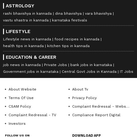
ASTROLOGY
rashi bhavishya in kannada
dina bhavishya
vara bhavishya
vastu shastra in kannada
karnataka festivals
LIFESTYLE
Lifestyle news in kannada
food recipes in kannada
health tips in kannada
kitchen tips in kannada
EDUCATION & CAREER
job news in kannada
Private Jobs
bank jobs in karnataka
Government jobs in karnataka
Central Govt Jobs in Kannada
IT Jobs
About Website
About Tv
Terms Of Use
Privacy Policy
CSAM Policy
Complaint Redressal - Website
Complaint Redressal - TV
Compliance Report Digital
Investors
FOLLOW US ON
DOWNLOAD APP