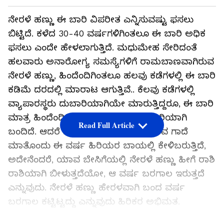
ನೇರಳೆ ಹಣ್ಣು ಈ ಬಾರಿ ವಿಪರೀತ ಎನ್ನಿಸುವಷ್ಟು ಫಸಲು
ಬಿಟ್ಟಿದೆ. ಕಳೆದ 30-40 ವರ್ಷಗಳಿಗಿಂತಲೂ ಈ ಬಾರಿ ಅಧಿಕ
ಫಸಲು ಎಂದೇ ಹೇಳಲಾಗುತ್ತಿದೆ. ಮಧುಮೇಹ ಸೇರಿದಂತೆ
ಹಲವಾರು ಅನಾರೋಗ್ಯ ಸಮಸ್ಯೆಗಳಿಗೆ ರಾಮಬಾಣವಾಗಿರುವ
ನೇರಳೆ ಹಣ್ಣು, ಹಿಂದೆಂದಿಗಿಂತಲೂ ಹಲವು ಕಡೆಗಳಲ್ಲಿ ಈ ಬಾರಿ
ಕಡಿಮೆ ದರದಲ್ಲಿ ಮಾರಾಟ ಆಗುತ್ತಿವೆ.. ಕೆಲವು ಕಡೆಗಳಲ್ಲಿ
ವ್ಯಾಪಾರಸ್ಥರು ದುಬಾರಿಯಾಗಿಯೇ ಮಾರುತ್ತಿದ್ದರೂ, ಈ ಬಾರಿ
ಮಾತ್ರ ಹಿಂದೆಂದಿಗಿಂತಲೂ ಫಸಲಂತೂ ಭರ್ಜರಿಯಾಗಿ
Read Full Article
ಬಂದಿದೆ. ಆದರೆ ನೂರಾರು ವರ್ಷಗಳಿಂದ ಇರುವ ಗಾದೆ
ಮಾತೊಂದು ಈ ವರ್ಷ ಹಿರಿಯರ ಬಾಯಲ್ಲಿ ಕೇಳಿಬರುತ್ತಿದೆ,
ಅದೇನೆಂದರೆ, ಯಾವ ಬೇಸಿಗೆಯಲ್ಲಿ ನೇರಳೆ ಹಣ್ಣು ಹೀಗೆ ರಾಶಿ
ರಾಶಿಯಾಗಿ ಬೀಳುತ್ತದೆಯೋ, ಆ ವರ್ಷ ಬರಗಾಲ ಇರುತ್ತದೆ
ಎನ್ನುವುದು. ನೇರಳೆ ಹಣ್ಣು ಹೇರಳವಾಗಿ ಬಂದ ವರ್ಷ
ಬರಗಾಲ ಕಟ್ಟಿಟ್ಟದ್ದು ಎನ್ನುವುದು ಹಿರಿಕರ ಅಭಿಮತ.