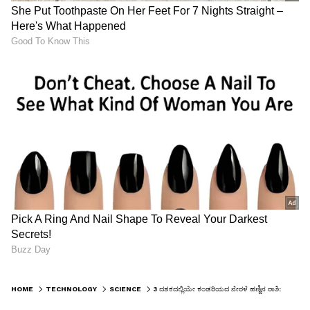
HOME
TECHNOLOGY
SCIENCE
3 ದಶಕದಲ್ಲಿಯೇ ಕಂಡರಿಯದ ನೇರಳೆ ಹಣ್ಣಿನ ರಾಶಿ: ಭೀಕರ ಬರಗಾಲದ ಮುನ್ಸೂಚನೆ? ವಿಜ್ಞಾನಿಗಳು ಹೇಳೋದೇನು