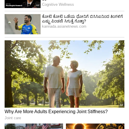
ನೀಡಿದ ಈ 'ಬರಗಾಲದ' ಸೂಚನೆಯನ್ನು ಗಂಭೀರವಾಗಿ
ಪರಿಗಣಿಸಿ ನೀರು ಮತ್ತು ಸಂಪನ್ಮೂಲಗಳನ್ನು
ಜಾಗರೂಕತೆಯಿಂದ ಬಳಸುವ ಅಗತ್ಯವಿದೆ ಎಂದು ಈ
ಬರಹದಲ್ಲಿ ಸೂಚಿಸಲಾಗಿದೆ.