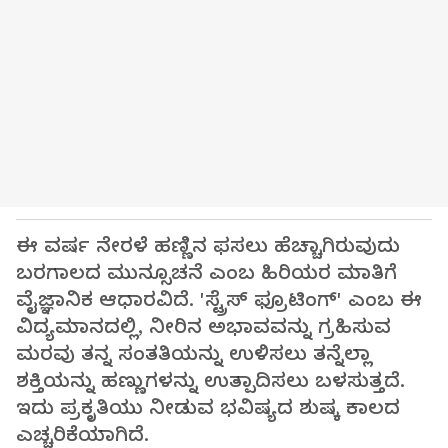
ಈ ವರ್ಷ ನೇರಳೆ ಹಣ್ಣಿನ ಫಸಲು ಹೆಚ್ಚಾಗಿರುವುದು
ಬರಗಾಲದ ಮುನ್ಸೂಚನೆ ಎಂಬ ಹಿರಿಯರ ಮಾತಿಗೆ
ವೈಜ್ಞಾನಿಕ ಆಧಾರವಿದೆ. 'ಸ್ಟ್ರೆಸ್ ಫ್ರೂಟಿಂಗ್' ಎಂಬ ಈ
ವಿದ್ಯಮಾನದಲ್ಲಿ, ನೀರಿನ ಅಭಾವವನ್ನು ಗ್ರಹಿಸುವ
ಮರವು ತನ್ನ ಸಂತತಿಯನ್ನು ಉಳಿಸಲು ತನ್ನೆಲ್ಲಾ
ಶಕ್ತಿಯನ್ನು ಹಣ್ಣುಗಳನ್ನು ಉತ್ಪಾದಿಸಲು ಬಳಸುತ್ತದೆ.
ಇದು ಪ್ರಕೃತಿಯು ನೀಡುವ ಭವಿಷ್ಯದ ಶುಷ್ಕ ಕಾಲದ
ಎಚ್ಚರಿಕೆಯಾಗಿದೆ.