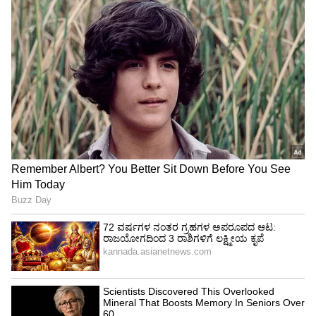
ಭೂಗರ್ಭದ ನೀರಿನ ಮಟ್ಟ ವಿಪರೀತ ಕುಸಿದಾಗ ಮಾತ್ರ ಈ
ಬೇರುಗಳಿಗೆ ಒತ್ತಡ (Water Stress) ಅನಿಸುತ್ತದೆ. ಈ
ಶೇ.50 ರಿಂದ ಶೇ.18 ಕ್ಕೆ TAX ಇಳಿಕೆ: ಮೋದಿ-
ನೀರಿನ ಒತ್ತಡವೇ ಮುಂದೆ ಬರುವ ಬರಗಾಲದ ಅಥವಾ ತೀವ್ರ
ಟ್ರಂಪ್ ಐತಿಹಾಸಿಕ ಒಪ್ಪಂದ | India US
ಬೇಸಿಗೆಯ ಸೂಚನೆಯಾಗಿರುತ್ತದೆ. ಅದಕ್ಕಾಗಿಯೇ, ಯಾವ
Trade Deal | Party Rounds
ಬೇಸಿಗೆಯಲ್ಲಿ ನೇರಳೆಯ ಅಭೂತಪೂರ್ವ ಫಸಲು
ಬರುತ್ತದೆಯೋ, ಅದು ಪ್ರಕೃತಿಯು ಭವಿಷ್ಯದ ಶುಷ್ಕ ಕಾಲದ
ಬಗ್ಗೆ ನೀಡುವ ಎಚ್ಚರಿಕೆಯಾಗಿರುತ್ತದೆ.
ಸಂಕ್ಷಿಪ್ತವಾಗಿ ಹೇಳುವುದಾದರೆ...
ನೇರಳೆ ಮರ ಆತ್ಮಹತ್ಯೆ ಮಾಡಿಕೊಳ್ಳುವುದಿಲ್ಲ, ಬದಲಾಗಿ ತನ್ನ
ಬಲಿದಾನ ನೀಡಿ ತನ್ನ ಮುಂದಿನ ಪೀಳಿಗೆಗೆ (ಬೀಜಗಳಿಗೆ) ಜನ್ಮ
ನೀಡಲು ಪ್ರಯತ್ನಿಸುತ್ತಿರುತ್ತದೆ. ಪ್ರಕೃತಿಯ ಈ ಚಕ್ರ
ಬೆರಗುಗೊಳಿಸುವಂತಿದೆ. ಅಜ್ಜಿಯ ತಲೆಮಾರುಗಳ ನಿರೀಕ್ಷಣೆ
ಮತ್ತು ವಿಜ್ಞಾನದ ತತ್ವಗಳು ಇಲ್ಲಿ ತಂತೋತಂತ ಜೊತೆಯಾಗಿವೆ.
ಈ ವರ್ಷ ನೇರಳೆ ಹಣ್ಣಿನ ಸವಿಯನ್ನು ನೋಡಿ, ಆದರೆ ಪ್ರಕೃತಿ