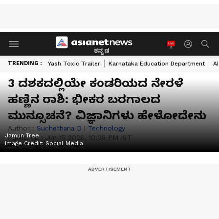
ಕನ್ನಡ
TRENDING :
Yash Toxic Trailer
Karnataka Education Department
A
3 ದಶಕದಲ್ಲಿಯೇ ಕಂಡರಿಯದ ನೇರಳೆ
ಹಣ್ಣಿನ ರಾಶಿ: ಭೀಕರ ಬರಗಾಲದ
ಮುನ್ಸೂಚನೆ? ವಿಜ್ಞಾನಿಗಳು ಹೇಳೋದೇನು
Author :
Suchethana D
|
Technology
Jamun Tree
Published :
Jun 15 2026, 10:06 PM IST
Image Credit:
Social Media