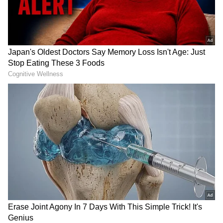
Dileep Raj's death: ಜಿಮ್​ಗೆ ಹೋಗ್ತಿರೋರೇ ಹೆಚ್ಚು
ಹೃದಯಾಘಾತದಿಂದ ಸಾಯ್ತಿರೋದು ಯಾಕೆ? ತಜ್ಞರು
ಏನಂದ್ರು
ಫಳಫಳ ಹೊಳೆವ ತ್ವಚೆಗೆ, ಕಲೆ ಮುಕ್ತ ಮುಖಕ್ಕೆ ​
ಮ್ಯಾಂಗೋ ಫೇಸ್​ ಪ್ಯಾಕ್​: ಸಿಹಿಕಹಿ ಚಂದ್ರು ಟಿಪ್ಸ್​
RECOMMENDED STORIES