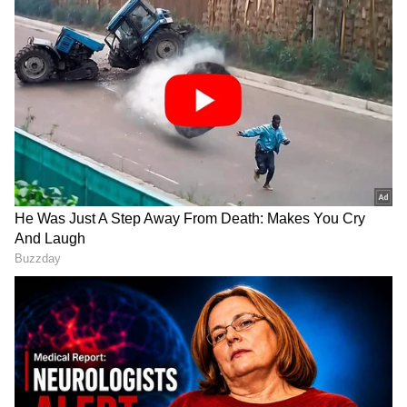
ಸ್ಮಾರ್ಟ್‌ಫೋನ್‌ಗಳು
ಮತ್ತು AI ನಿಂದ ಸೈಬರ್‌ ಭದ್ರತೆ
ಮತ್ತು
ವಿಜ್ಞಾನ
ದ ಪ್ರಗತಿಯವರೆಗೆ ಇತ್ತೀಚಿನ ಟೆಕ್ನಾಲಜಿ
(
Technology News in Kannada
) ಬಗ್ಗೆ
ನಿರಂತರವಾದ ಅಪ್‌ಡೇಟ್‌. ಡಿಜಿಟಲ್ ಟ್ರೆಂಡ್‌ಗಳ ಕುರಿತು
ತಜ್ಞರ ಮಾತುಗಳು, ವಿವರವಾದ ಮಾಹಿತಿ ಮತ್ತು ಬ್ರೇಕಿಂಗ್
ನ್ಯೂಸ್‌ ಸಿಗುವ ಏಕೈಕ ತಾಣ ಏಷ್ಯಾನೆಟ್‌ ಸುವರ್ಣ
ನ್ಯೂಸ್‌. ಹೊಸ
ಗ್ಯಾಜೆಟ್‌
ರಿಲೀಸ್‌ ಆಯ್ತಾ? ಹೊಸ
ಸ್ಟಾರ್ಟ್‌ಅಪ್‌ಗಳು ಬಂದಿದ್ಯಾ? ಭವಿಷ್ಯವನ್ನು ಬದಲಿಸುವ
ಟೆಕ್‌ ಪಾಲಿಸಿ ಯಾವುದು? ಇವುಗಳ ಇಂಚಿಂಚೂ ಮಾಹಿತಿ
ಸಿಗಲಿದೆ. ಟೆಕ್‌ ಎಕ್ಸ್‌ಪ್ಲೇನರ್ಸ್‌ ಹಾಗೂ ಗ್ಯಾಜೆಟ್‌ ಡೆಮೋ
ವಿಡಿಯೋಗಳು ಕೂಡ ನೀವು ಕಾಣಬಹುದು.
Related Articles