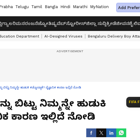
Prabha
Telugu
Tamil
Bangla
Hindi
Marathi
MyNation
Add Prefer
ದಿ
ಗ್ಯಾಲರಿ
ಮನರಂಜನೆ
ಜ್ಯೋತಿಷ್ಯ
ವೆಬ್‌ಸ್ಟೋರೀಸ್
ಜಿಲ್ಲಾ ಸುದ್ದಿ
ಕ್ರೀಡೆ
ಜೀವನಶೈಲಿ
ವ
ducation Department
AI-Designed Viruses
Bengaluru Delivery Boy Att
ು ಬಿಟ್ಟು ನಿಮ್ಮನ್ನೇ ಹುಡುಕಿ ಕಚ್ಚೋದ್ಯಾಕೆ? ವೈಜ್ಞಾನಿಕ ಕಾರಣ ಇಲ್ಲಿದೆ ನೋಡಿ
ು ಬಿಟ್ಟು ನಿಮ್ಮನ್ನೇ ಹುಡುಕಿ
FIFA 
ನಿಕ ಕಾರಣ ಇಲ್ಲಿದೆ ನೋಡಿ