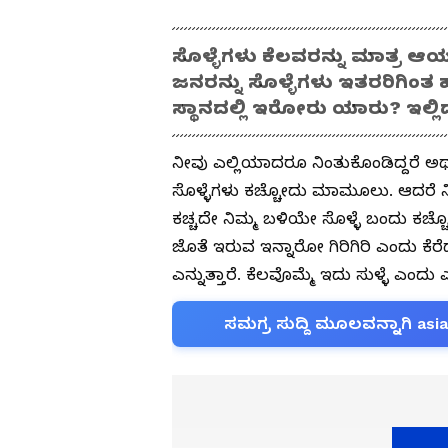
ಸೊಳ್ಳೆಗಳು ಕೆಲವರನ್ನು ಮಾತ್ರ ಆಯ್ದ
ಜನರನ್ನು ಸೊಳ್ಳೆಗಳು ಇತರರಿಗಿಂತ ಹೆ
ಸ್ಥಾನದಲ್ಲಿ ಇರೋರು ಯಾರು? ಇಲ್ಲಿದೆ 
ನೀವು ಎಲ್ಲಿಯಾದರೂ ನಿಂತುಕೊಂಡಿದ್ದರೆ ಅಥ
ಸೊಳ್ಳೆಗಳು ಕಚ್ಚೋದು ಮಾಮೂಲು. ಆದರೆ ನೀವ
ಕಚ್ಚದೇ ನಿಮ್ಮ ಬಳಿಯೇ ಸೊಳ್ಳೆ ಬಂದು ಕಚ್ಚ
ಜೊತೆ ಇರುವ ಇನ್ನಾರೋ ಗಿರಿಗಿರಿ ಎಂದು ಕೆರೆದು
ಎನ್ನುತ್ತಾರೆ. ಕೆಲವೊಮ್ಮೆ ಇದು ಸುಳ್ಳೆ ಎಂದು
ಸಮಗ್ರ ಸುದ್ದಿ ಮೂಲವನ್ನಾಗಿ asi