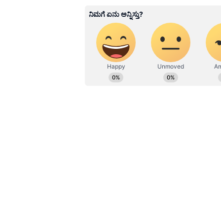
Suchethana D
SD
Suchetana ಮಲೆನಾಡಿನ ಹೆಬ್ಬಾಗಿಲು ಶಿರಸಿಯವಳ
ಪ್ರಜಾವಾಣಿಯಲ್ಲಿ 15 ವರ್ಷಗಳ ಅನುಭವ.
ಮಹಿಳಾ ಸಂವೇದನೆಗೆ ಸಂಬಂಧಿಸಿದ ಲೇಖ
ಮೀಡಿಯಾ ಅವಾರ್ಡ್​, ರೋಟರಿ ಎಕ್ಸಲೆನ್ಸ್​
ನಡೆದ ಭಾರತ ಮಟ್ಟದ ಯುವ ನಿಯೋಗದಲ್ಲಿ 
ಕೆಲಸ ಮಾಡಿ ಈಗ ದೂರದರ್ಶನ ಚಂದನದಲ್ಲಿ ಮತ್ತು ಏಷ್ಯಾನೆಟ್​ ಸುವರ್ಣದಲ್ಲಿ ಫ್ರೀಲ್ಯಾನ್ಸರ್
ನಿರ್ವಹಣೆ.
Related Articles
3 ದಶಕದಲ್ಲಿಯೇ ಕಂಡರಿಯದ
ನೇರಳೆ ಹಣ್ಣಿನ ರಾಶಿ: ಭೀಕ