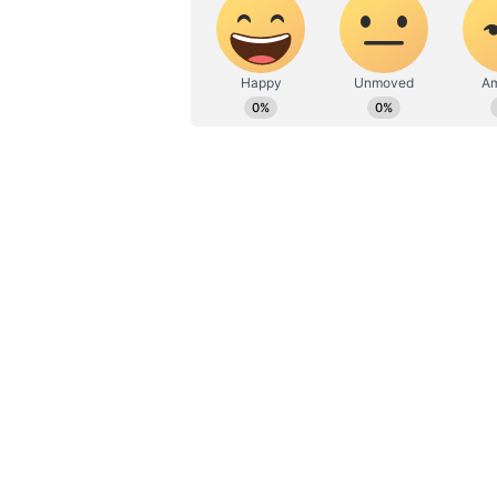
ಉದಯವಾಣಿ ಡಿಜಿಟಲ್ ವಿಭಾಗದಲ್ಲಿ ಬರ
Vi
ಮನರಂಜನೆ ಸುದ್ದಿಗಳ ಬಗ್ಗೆ ತುಂಬಾ ಆಸಕ್ತ
ಹವ್ಯಾಸಗಳು.
ಪೋಸ್ಟ್‌ನಲ್ಲಿ ಏನಿದೆ?:
ಎಲ್ಲರಿಗೂ ನಮಸ್ಕಾ
ಸಾರ್ವಜನಿಕ ಜೀವನದಲ್ಲಿದ್ದೇನೆ ಮತ್ತು ಕಳೆದ
ಕಲಾವಿದೆಯಾಗಿ, ಪತ್ನಿಯಾಗಿ ಮತ್ತು ತಾಯಿಯ
ಜೀವನದಲ್ಲಿ ಪ್ರತಿಯೊಂದು ಜವಾಬ್ದಾರಿಯನ್ನು
ಜವಾಬ್ದಾರಿಯುತ ವ್ಯಕ್ತಿಯಾಗಿ, ನನ್ನ ಬಳಿ
ಅನಗತ್ಯ, ಬೇಜವಾಬ್ದಾರಿ ಹೇಳಿಕೆಗಳನ್ನು ನೀಡಲ