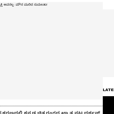
LATE
್ರಕರಣದಲ್ಲಿ ಕನ್ನಡ ಚಿತ್ರರಂಗದ ಖ್ಯಾತ ನಟ ದರ್ಶನ್‌