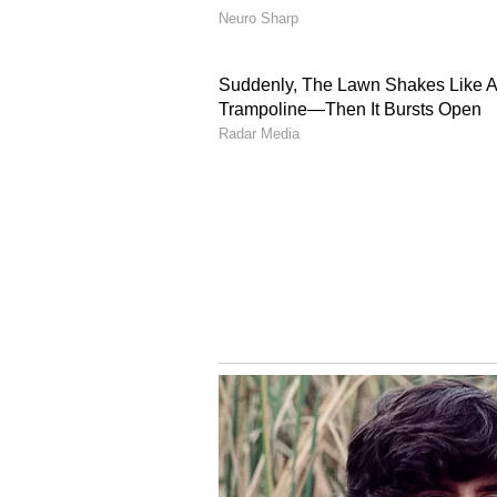
ದೇವರು ನೀಡಲಿ ಎಂದು ನಾನು ಪ್ರಾರ್ಥಿಸುತ್ತೇ
ನಮ್ಮ ಕಾನೂನು ವ್ಯವಸ್ಥೆಯಿಂದ ಅವರಿಗೆ ಸಿಗ
ಘಟನೆಯು ನನ್ನ ಹೃದಯವನ್ನು ಛಿದ್ರಗೊಳಿಸಿ
ಹಲವಾರು ದಿನಗಳವರೆಗೆ ಆಘಾತ ಮತ್ತು ನೋವಿನ 
ಮಾಡುತ್ತಿರುವ ಕೆಲವರು, ನನ್ನ ಮತ್ತು ದರ್
ಬಾಂಧವ್ಯದ ನಡುವಿನ ಅಗಾಧತೆಯನ್ನು ಅರ್ಥಮಾ
ಆಗುವ ಮೊದಲು ನಾನು ಅವರನ್ನು 25 ವರ್ಷಗ
ಯಾವುದೇ ಸ್ಟಾರ್‌ಡಂಗಿಂತ ಹೆಚ್ಚಾಗಿ, ಅವ
ಅವರು ಅಂಬರೀಶ್ ಅವರನ್ನು ಯಾವಾಗಲೂ ತಮ್
ತಾಯಿಯ ಗೌರವ ಮತ್ತು ಸ್ಥಾನ ಮತ್ತು ಮಗನ 