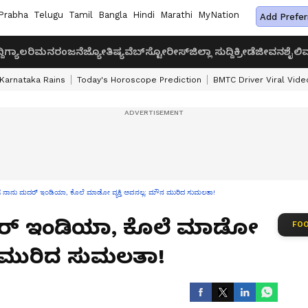
Prabha
Telugu
Tamil
Bangla
Hindi
Marathi
MyNation
Add Prefer
ದಿ
ಗ್ಯಾಲರಿ
ಮನರಂಜನೆ
ಜ್ಯೋತಿಷ್ಯ
ವೆಬ್‌ಸ್ಟೋರೀಸ್
ಜಿಲ್ಲಾ ಸುದ್ದಿ
ಕ್ರೀಡೆ
ಜೀವನಶೈಲಿ
ವ
Karnataka Rains
Today's Horoscope Prediction
BMTC Driver Viral Vide
‌ಗೆ ನಾನು ಮದರ್ ಇಂಡಿಯಾ, ಕೊಲೆ ಮಾಡೋ ವ್ಯಕ್ತಿ ಅವನಲ್ಲ: ಮೌನ ಮುರಿದ ಸುಮಲತಾ!
ಮದರ್ ಇಂಡಿಯಾ, ಕೊಲೆ ಮಾಡೋ
FOO
ೌನ ಮುರಿದ ಸುಮಲತಾ!