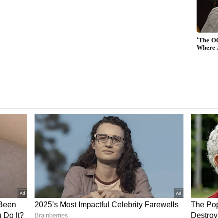
ಿ, ದರ್ಶನ್ ಪ್ರಕರಣ ವಿಧಿಯಾಟ: ಸಂಗೀತ ನಿರ್ದೇಶಕ
ಪಡಿಸಲು, ನನ್ನ ಆಲೋಚನೆಗಳು ಮತ್ತು ನೋವನ್ನು ಹಂಚಿಕೊಳ್ಳಲು
್ಯಮ ಅಥವಾ ಸಾಮಾಜಿಕ ಮಾಧ್ಯಮದಲ್ಲಿ ಯಾವುದೇ ಹೆಚ್ಚಿನ
ನ್ನ ನಿಲುವಿನ ಬಗ್ಗೆ ಅಭಿಮಾನಿಗಳಲ್ಲಿ ಯಾವುದೇ
ಸುವುದಿಲ್ಲ. ನಾನು ಮೊದಲಿಗೆ ತಮ್ಮ ಮಗ ಮತ್ತು ಪತಿಯನ್ನು
ವ ರೇಣುಕಾಸ್ವಾಮಿ ಅವರ ಹೆತ್ತವರು ಮತ್ತು ಪತ್ನಿಗೆ ನನ್ನ
ಂತವನ್ನು ಎದುರಿಸಲು ಮತ್ತು ಆ ನೋವನ್ನು ಭರಿಸಲು ಶಕ್ತಿಯನ್ನು