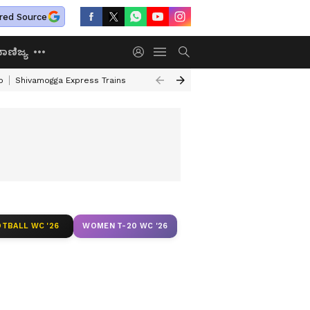
red Source
ಾಣಿಜ್ಯ
o
Shivamogga Express Trains
Airtel Prepaid Plan
Rural Employment
TBALL WC '26
WOMEN T-20 WC '26