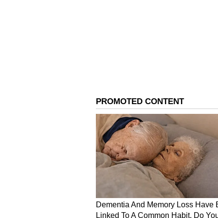
ರೇಣುಕಾಸ್ವಾಮಿ ಮುಗ್ಧನಲ್ಲ, ವಿಕೃತಕಾಮ
ವಿ.ಮನೋಹರ್
ಇಂದು ನಾನು ಕೆಲವು ಸಂಗತಿಗಳನ್ನು ಸ್ಪಷ್ಟ
ಪೋಸ್ಟ್ ಮಾಡುತ್ತಿದ್ದೇನೆ ಏಕೆಂದರೆ ಮಾಧ
ಊಹಾಪೋಹಗಳನ್ನು ಪ್ರೋತ್ಸಾಹಿಸಲು ಅಥವಾ ನ
ಗೊಂದಲಗಳಿಗೆ ಎಡೆ ಮಾಡಿಕೊಡಲು ನಾನು ಬಯ
ಹೃದಯವಿದ್ರಾವಕ ರೀತಿಯಲ್ಲಿ ಕಳೆದುಕೊಂಡಿರು
ಸಂತಾಪವನ್ನು ಸೂಚಿಸುತ್ತೇನೆ ಮತ್ತು ಈ ದುರ