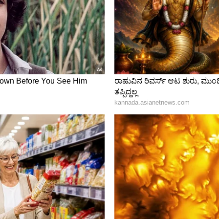
ಸಹಿಸುವುದಿಲ್ಲ. ನಾನು ದರ್ಶನ್ ಅವರನ್ನು ಪ್ರೀತಿಸುವ ಹೃದಯ
ರ ವ್ಯಕ್ತಿ ಎಂದು ತಿಳಿದಿದ್ದೇನೆ. ಪ್ರಾಣಿಗಳ ಬಗ್ಗೆ ಅವನ
ನೋಭಾವವು ಯಾವಾಗಲೂ ಅವನ ಸ್ವಭಾವದ ಭಾಗವಾಗಿದೆ.
ಅವರದ್ದಲ್ಲ ಎಂದು ನಾನು ನಂಬಿದ್ದೇನೆ. ಈ ಪ್ರಕರಣ
್ಕೆ ಯಾವುದೇ ಪ್ರತಿಕ್ರಿಯೆ ನೀಡುವುದಿಲ್ಲ. ದರ್ಶನ್ ಜೊತೆಗೆ ಅವನ
ನು ಸಾಮಾಜಿಕ ಮಾಧ್ಯಮದಲ್ಲಿ ಗುರಿಯಾಗಿಸಿಕೊಂಡಿರುವುದು ತುಂಬಾ
ೋಪಿಗಳ ಬಡ ಕುಟುಂಬಗಳು ಕೂಡ ಸಂಕಷ್ಟಕ್ಕೆ ಸಿಲುಕಿರುವುದು
ಯಾ ಬಳಕೆದಾರರು ಮತ್ತು ಸಾರ್ವಜನಿಕರು ಸಂತ್ರಸ್ತ ಅಥವಾ
ಕ ಪರಿಸ್ಥಿತಿಯನ್ನು ಎದುರಿಸುತ್ತಿರುವವರ ಮೇಲೆ ತಮ್ಮ
 ಎಂಬುದನ್ನು ಪರಿಗಣಿಸಬೇಕು.