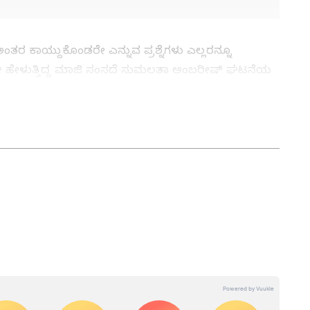
ತರ ಕಾಯ್ದುಕೊಂಡರೇ ಎನ್ನುವ ಪ್ರಶ್ನೆಗಳು ಎಲ್ಲರನ್ನೂ
ಎಂದೇ ಹೇಳುತ್ತಿದ್ದ ಮಾಜಿ ಸಂಸದೆ ಸುಮಲತಾ ಅಂಬರೀಷ್‌ ಘಟನೆಯ
ದರ ಬಗ್ಗೆ ಸಾಕಷ್ಟು ಚರ್ಚೆ ನಡೆದಿತ್ತು. ಈ ಮಧ್ಯೆಯೇ ಇಂದು
್‌ ಖಾತೆಯಲ್ಲಿ ಹಾಕಿರುವ 'ಸತ್ಯಮೇವ ಜಯತೆ' ಎಂಬ
 News
), ಟಿವಿ ಕಾರ್ಯಕ್ರಮಗಳು (
Kannada TV
ು ಇತ್ತೀಚಿನ ಸುದ್ದಿಗಳಿಗಾಗಿ ಏಷ್ಯಾನೆಟ್ ಸುವರ್ಣ ನ್ಯೂಸ್‌ನಲ್ಲಿ
ವಿಮರ್ಶೆಗಳು (
Kannada Movies Review
),
ಅಪ್‌ಡೇಟ್ಸ್‌, ತೆರೆಮರೆಯ ಕಥೆಗಳು,
OTT ರಿಲೀಸ್‌
ಗಳ
 ವಿಭಾಗದಲ್ಲಿ ಉಪ ಸಂಪಾದಕ. ಕಳೆದ 8 ವರ್ಷಗಳಿಂದ ಮಾಧ್ಯಮ
ು ಬೆಂಗಳೂರಿನಲ್ಲಿ. ಸ್ನಾತಕೋತ್ತರ ಪದವಿಯನ್ನು ಬೆಂಗಳೂರು
ರದರ್ಶನದಲ್ಲಿ ಇಂಟರ್ನ್‌ಶಿಪ್ ನಿರ್ವಹಣೆ. ಪ್ರಜಾವಾಣಿ ಮತ್ತು