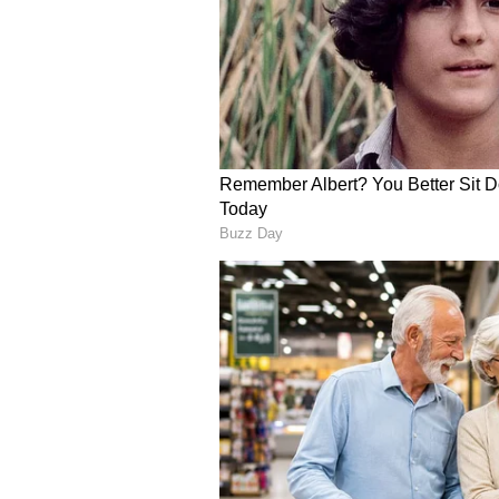
ಈ ರೀತಿಯ ಪರಿಸ್ಥಿತಿಯಲ್ಲಿ ನೋಡುವುದನ್ನು 
ಹೊಂದಿರುವ, ಅತ್ಯಂತ ಕಾಳಜಿಯುಳ್ಳ ಮತ್ತು ಉದಾ
ಸಹಾನುಭೂತಿ ಮತ್ತು ಸಹಾಯ ಮಾಡುವ ಮ
ಈ ಕೃತ್ಯವನ್ನು ಮಾಡುವ ವ್ಯಕ್ತಿತ್ವ ದರ್ಶನ್ 
ನ್ಯಾಯಾಲಯದಲ್ಲಿರುವುದರಿಂದ ಈ ಬಗ್ಗೆ ಸದ್ಯಕ
ಪತ್ನಿ ವಿಜಯಲಕ್ಷ್ಮಿ ಮತ್ತು ಮುಗ್ಧ ಮಗನನ್
ಅನ್ಯಾಯವಾಗಿದೆ. ಅಷ್ಟೇ ಅಲ್ಲದೆ ಇತರೆ ಆರ
ನೋವಿನ ಸಂಗತಿಯಾಗಿದೆ. ಸೋಷಿಯಲ್ ಮೀಡಿ
ಆರೋಪಿಯ ಕುಟುಂಬಗಳು, ಈಗಾಗಲೇ ಈ ಭಯಾನ
ಕಾಮೆಂಟ್‌ಗಳು ಹೇಗೆ ಪರಿಣಾಮ ಬೀರಬಹುದು