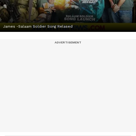
James -Salaam Soldier Song Relased