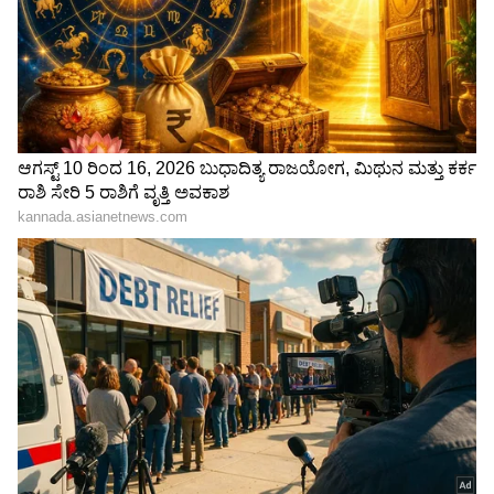
ಕುಮಾರ್ (Shivarajkumar) ಡಬ್​ ಮಾಡಿದ್ದಾರೆ. ಸದ್ಯ
ಶೇ.50 ರಿಂದ ಶೇ.18 ಕ್ಕೆ TAX ಇಳಿಕೆ: ಮೋದಿ-
ಆಯಾಯ ಪ್ರದೇಶಗಳ ಪುನೀತ್ ಅಭಿಮಾನಿಗಳು (Fans)
ಟ್ರಂಪ್ ಐತಿಹಾಸಿಕ ಒಪ್ಪಂದ | India US
ಮಾ.17ರಂದು ದೊಡ್ಡ ಮಟ್ಟದಲ್ಲಿ 'ಜೇಮ್ಸ್' ಚಿತ್ರವನ್ನು
Trade Deal | Party Rounds
ಸ್ವಾಗತಿಸಲು ಸಜ್ಜಾಗಿದ್ದಾರೆ. ಈಗಾಗಲೇ ಚಿತ್ರಕ್ಕೆ ಟಿಕೆಟ್​
ಬುಕಿಂಗ್​ ಓಪನ್​ ಆಗಿದ್ದು, ಟಿಕೆಟ್​ ಖರೀದಿಸಲು ಪುನೀತ್​
ರಾಜ್​ಕುಮಾರ್​ ಫ್ಯಾನ್ಸ್​ ಮುಗಿ ಬಿದ್ದಿದ್ದಾರೆ.
James 2022: ಮಾ.17ರಂದು ಏಕಕಾಲಕ್ಕೆ 5 ಭಾಷೆಯಲ್ಲಿ
ಪುನೀತ್‌ ಸಿನಿಮಾ ಬಿಡುಗಡೆ
ಇನ್ನು 'ಜೇಮ್ಸ್' ಚಿತ್ರದಲ್ಲಿ ಪುನೀತ್ ರಾಜ್‌ಕುಮಾರ್ ಡಬಲ್‌
ಶೇಡ್‌ನಲ್ಲಿ ಕಾಣಿಸಿಕೊಂಡಿದ್ದು, ಈಗಾಗಲೇ ಪವರ್ ಆರ್ಮಿ
ಆಫೀಸರ್ ಆಗಿ ಸಿನಿರಸಿಕರಿಗೆ ಕಿಕ್ ಕೊಟ್ಟಿದ್ದಾರೆ. ಪುನೀತ್‌ಗೆ
ಎರಡನೇ ಬಾರಿಗೆ ನಾಯಕಿಯಾಗಿ ಕಾಲಿವುಡ್‌ನ ಪ್ರಿಯಾ
ಆನಂದ್ (Priya Anand) ಜೋಡಿಯಾಗಿದ್ದಾರೆ. ಇದರ