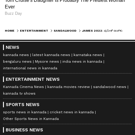
HOME
ENTERTAINMENT
SANDALWOOD
JAMES 2022: ಪುನೀತ್ ರಾಜ್‍ಕುಮಾರ್ 'ಸಲಾಂ ಸೋಲ್ಜರ್' ಹಾಡನ್ನು ಲಾಂಚ್ ಮಾಡಿದ ಕಿಚ್ಚ ಸುದೀಪ್
NEWS
kannada news
latest kannada news
karnataka news
bengaluru news
Mysore news
india news in kannada
international news in kannada
ENTERTAINMENT NEWS
Kannada Cinema News
kannada movies review
sandalwood news
kannada tv shows
SPORTS NEWS
sports news in kannada
cricket news in kannada
Other Sports News in Kannada
BUSINESS NEWS