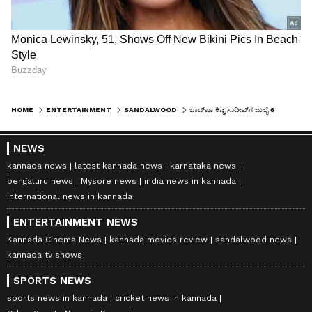
HOME
ENTERTAINMENT
SANDALWOOD
ಬಾದ್‌ಷಾ ಕಿಚ್ಚ ಸುದೀಪ್‌ಗೆ ಜುಲೈ 6 ಯಾಕೆ ಅಷ್ಟು ವಿಶೇಷ? ಈ ಎರಡು ಸಿನಿಮಾಗಳಲ್ಲಿದೆ ಆ ಉತ್ತರ!
NEWS
kannada news
latest kannada news
karnataka news
bengaluru news
Mysore news
india news in kannada
international news in kannada
ENTERTAINMENT NEWS
Kannada Cinema News
kannada movies review
sandalwood news
kannada tv shows
SPORTS NEWS
sports news in kannada
cricket news in kannada