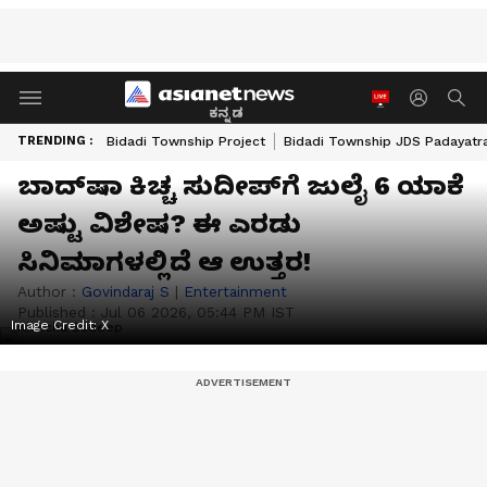
ಕನ್ನಡ
TRENDING :
Bidadi Township Project
Bidadi Township JDS Padayatr
ಬಾದ್‌ಷಾ ಕಿಚ್ಚ ಸುದೀಪ್‌ಗೆ ಜುಲೈ 6 ಯಾಕೆ
ಅಷ್ಟು ವಿಶೇಷ? ಈ ಎರಡು
ಸಿನಿಮಾಗಳಲ್ಲಿದೆ ಆ ಉತ್ತರ!
Author :
Govindaraj S
|
Entertainment
Published :
Jul 06 2026, 05:44 PM IST
Image Credit:
X