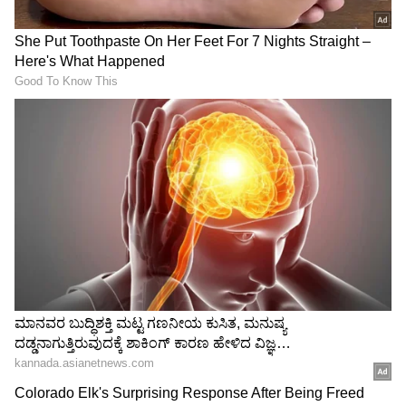
ನಟನನ್ನಾಗಿ ಮಾಡಿದ 'ಈಗ', ಈ ಎರಡೂ ಸಿನಿಮಾಗಳು ಅವರ
ಸಿನಿ ಪಯಣದ ಅಮೂಲ್ಯ ಅಧ್ಯಾಯಗಳಾಗಿ ಉಳಿದಿವೆ.
LATEST VIDEOS
"ರಾಜಕೀಯ ಬೇಡ, ಸಿನಿಮಾನೇ ಪ್ರಾಣ":
ಕನಕೋತ್ಸವದಲ್ಲಿ ರಿಷಬ್ ಶೆಟ್ಟಿ | Rishab
Shetty speech | Suvarna News
ಶೇ.50 ರಿಂದ ಶೇ.18 ಕ್ಕೆ TAX ಇಳಿಕೆ: ಮೋದಿ-
ಟ್ರಂಪ್ ಐತಿಹಾಸಿಕ ಒಪ್ಪಂದ | India US
Trade Deal | Party Rounds