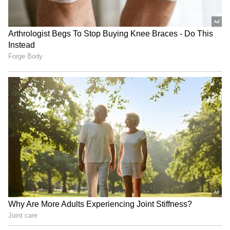
ಲವ್ ಮಾಕ್ಟೇಲ್ 3 ದಿಲೀಪ್ ನಟಿಸಿದ ಕೊನೆಯ ಸಿನಿಮಾ
ಲವ್ ಮಾಕ್ಟೇಲ್ 3 ದಿಲೀಪ್ ನಟಿಸಿದ ಕೊನೆಯ ಸಿನಿಮಾ.
ಪ್ರೀತಿಸಿ ಕೈ ಹಿಡಿದ ಪತ್ನಿ ಶ್ರೀ ವಿದ್ಯಾ , ಇಬ್ಬರೂ ಮುದ್ದಿನ
ಮಕ್ಕಳು ಜೊತೆಗೆ ತಮ್ಮ ಕಿರುತೆರೆಯ ದೊಡ್ಡ ಕುಟುಂಬವನ್ನು
ಅನಾಥವಾಗಿ ಬಿಟ್ಟು ದಿಲೀಪ್ ಕಣ್ಮರೆ ಆಗಿದ್ದಾರೆ. ರಾಮನಗರ
ಬಳಿಯ ಅವರದ್ದೇ ತೋಟದ ಮನೆಯಲ್ಲಿ ದಿಲೀಪ್ ಅಂತ್ಯ
ಸಂಸ್ಕಾರ ನೆರವೇರಿದೆ. ಚಿರಂಜೀವಿ ಸರ್ಜಾ, ಪುನೀತ್ ರಾಜ್
ಕುಮಾರ್ ಬಳಿಕ ಮತ್ತೊಬ್ಬ ಪ್ರತಿಭಾನ್ವಿತ ನಟ ಚಿಕ್ಕ ವಯಸ್ಸಲ್ಲಿ
ಹೃದಯಾಘಾತದಿಂದ ನಿಧನ ಆಗಿರೋದು ಕನ್ನಡ
ಕಲಾಲೋಕಕ್ಕೆ ಆಘಾತ ತಂದಿದೆ.
ಹೆಚ್ಚಿನ ಮಾಹಿತಿಗೆ ಸಿನಿಮಾ ಹಂಗಾಮ ನೋಡಿ..