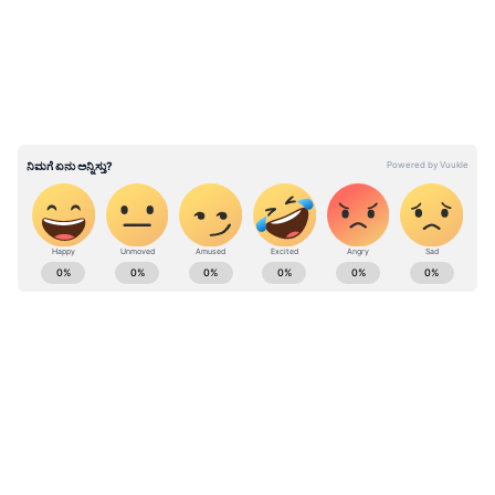
ನಿಧನರಾಗಿದ್ದು ಚಿತ್ರರಂಗ ಕಿರುತೆರೆಗೆ ದೊಡ್ಡ ಶಾಕ್ ತಂದಿದೆ.
ABOUT THE AUTHOR
Shriram Bhat
SB
ಏಷ್ಯಾನೆಟ್ ಸುವರ್ಣನ್ಯೂಸ್.ಕಾಮ್‌ನಲ್ಲಿ ಉಪ ಸಂಪಾದಕ. ಸಿನಿಮಾ,
ಲೈಫ್‌ಸ್ಟೈಲ್, ರಾಜಕೀಯ ಸುದ್ದಿಗಳ ಬಗ್ಗೆ ಹೆಚ್ಚಿನ ಗಮನ
ನೀಡುತ್ತಿದ್ದೇನೆ. ಇಂಡಿಯನ್ ಎಕ್ಸ್‌ಪ್ರೆಸ್‌, ಒನ್‌ ಇಂಡಿಯಾ ಕನ್ನಡ
ಹಾಗೂ ವಿಜಯ ಕರ್ನಾಟಕ ವೆಬ್‌ನಲ್ಲಿ ಕೆಲಸ ಮಾಡಿದ ಅನುಭವವಿದೆ.
ಸ್ಯಾಂಡಲ್‌ವುಡ್
ಕಳೆದ 15 ವರ್ಷಗಳಿಂದ ನಿರಂತರ ಬರವಣಿಗೆ ಉದ್ಯೋಗದಲ್ಲಿದ್ದೇನೆ.
ಮನರಂಜನಾ ಸುದ್ದಿ
ಟಿವಿ ಶೋ
ಸುದ್ದಿ ಮಾಧ್ಯಮವಲ್ಲದೇ ಮನರಂಜನಾ ಮಾಧ್ಯಮದಲ್ಲೂ ಕೆಲಸ
ಮಾಡಿದ್ದೇನೆ. ಉತ್ತರ ಕನ್ನಡ ಜಿಲ್ಲೆ ಶಿರಸಿ ಹುಟ್ಟೂರು. ಕರ್ನಾಟಕ
ವಿಶ್ವವಿದ್ಯಾಲಯ, ಧಾರವಾಡದಿಂದ ಕಲಾ ವಿಭಾಗದಲ್ಲಿ ಪದವಿ