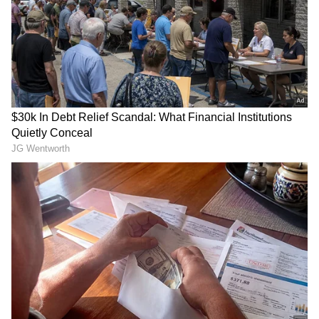
ಕಾರ್ಯಕ್ರಮಗಳು (
Kannada TV Shows
), ಸೆಲೆಬ್ರಿಟಿ
ಸುದ್ದಿಗಳು ಮತ್ತು ಇತ್ತೀಚಿನ ಸುದ್ದಿಗಳಿಗಾಗಿ ಏಷ್ಯಾನೆಟ್
ಸುವರ್ಣ ನ್ಯೂಸ್‌ನಲ್ಲಿ ಮನರಂಜನಾ ವಿಭಾಗ ನೋಡಿ.
ಸಿನಿಮಾ ವಿಮರ್ಶೆಗಳು (
Kannada Movies Review
),
ತಾರೆಯರ ಸಂದರ್ಶನಗಳು, ಧಾರಾವಾಹಿ ಅಪ್‌ಡೇಟ್ಸ್‌,
ತೆರೆಮರೆಯ ಕಥೆಗಳು,
OTT ರಿಲೀಸ್‌
ಗಳ ಬಗ್ಗೆ
ನಟರಂಗ ರಂಗಭೂಮಿ ತಂಡದಲ್ಲಿ ನಟನೆಯ ಪಟ್ಟುಗಳನ್ನು
ಮಾಹಿತಿಯೂ ಇಲ್ಲಿದೆ.
ಕಲಿತಿದ್ದ ದಿಲೀಪ್ ರಾಜ್ , ಜನನಿ, ಅರ್ಧಸತ್ಯ ಸೀರಿಯಲ್ ಗಳ
ಮೂಲಕ ಕಿರುತೆರೆ ಪಯಣ ಆರಂಭಿಸಿದ್ರು. 2005 ರಲ್ಲಿ ಬಂದ
ಬಾಯ್ ಪ್ರೆಂಡ್ ಸಿನಿಮಾ ಮೂಲಕ ನಾಯಕ ನಟ ಆಗಿ ಬಿಗ್
ಸ್ಕ್ರೀನ್ ಗೂ ಎಂಟ್ರಿ ಕೊಟ್ಟಿದ್ದರು.
ದಿಲೀಪ್ ರಾಜ್ ಪ್ರತಿಭೆಗೆ ತಕ್ಕಂಥ ಪಾತ್ರಗಳು ಸಿನಿರಂಗದಲ್ಲಿ
ಸಿಗಲಿಲ್ಲ. ಆದರೇನಂತೆ ಸಿಕ್ಕ ಪಾತ್ರಗಳನ್ನ ದಿಲೀಪ್ ಅಚ್ಚು
ಕಟ್ಟಾಗಿ ಮಾಡ್ತಾ ಇದ್ರು.ಪೊಲೀಸ್ ಕ್ವಾಟ್ರಸ್, ಟೋನಿ, ಯು
ಟರ್ನ್ ಅಂಬಿ ನಿಂಗ್ ವಯಸ್ಸಾಯ್ತೋ ಸೇರಿದಂತೆ 20 ಕ್ಕೂ