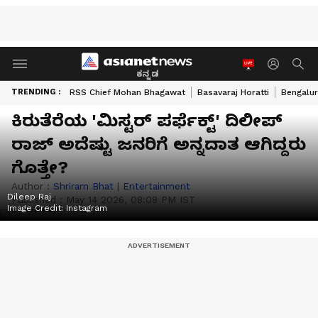
ಕನ್ನಡ
TRENDING :
RSS Chief Mohan Bhagawat
Basavaraj Horatti
Bengalur
ಕಿರುತೆರೆಯ 'ಮಿಸ್ಟರ್ ಪರ್ಫೆಕ್ಟ್' ದಿಲೀಪ್
ರಾಜ್‌ ಅದೆಷ್ಟು ಜನರಿಗೆ ಅನ್ನದಾತ ಆಗಿದ್ದರು
ಗೊತ್ತೇ?
Author :
Shriram Bhat
|
Entertainment
Dileep Raj
Published :
May 14 2026, 08:08 PM IST
Image Credit:
Instagram