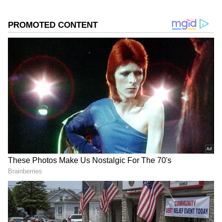
ಪಡೆದಿದ್ದೇನೆ. ಸಾಮಾಜಿಕ ಕಳಕಳಿಗೆ ಹೆಚ್ಚಿನ ಆದ್ಯತೆ, ಮಾನವೀಯತೆಗೆ
ಮೊದಲ ಪ್ರಾಶಸ್ತ್ಯ.
Related Articles
'ಅಮ್ಮ' ಸಂಗೀತಾಗೆ ಬಿಗ್ ಗಿಫ್ಟ್ ಕೊಟ್ಟು ನೆಟ್ಟಿಗರ
ಮೆಚ್ಚುಗೆ ಪಡೆದ ದಳಪತಿ ವಿಜಯ್ ಮಕ್ಕಳು!
Dileep Raj: 'ಅವನೇ ನಮ್ಮ ತಂಡದಲ್ಲಿ ಮೊದಲು
ಹೀರೋ ಆಗಿದ್ದು'.. ಓಲ್ಡನ್ ಡೇಸ್ ನೆನೆದ 'ಗೋಲ್ಡನ್‌
ಸ್ಟಾರ್‌ʼಗಣೇಶ್‌
DOWNLOAD APP
ಕನ್ನಡ ಸಿನಿಮಾ (
Kannada Cinema News
), ಟಿವಿ