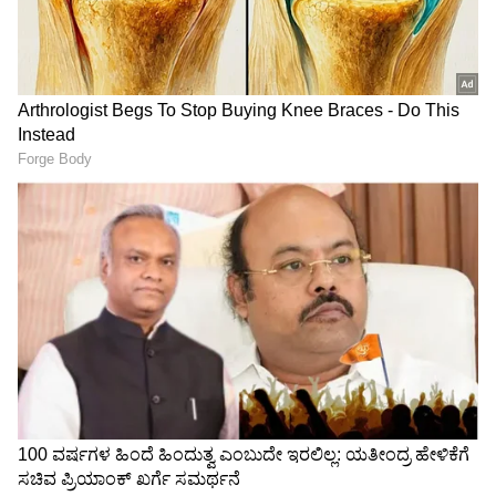
ಲಿಸ್ಟ್ ನಲ್ಲಿ ಆರ್ಮುಗಂ ಟಾಪ್ ನಲ್ಲಿದ್ದಾರೆ. ರವಿಶಂಕರ್
ವಾಯ್ಸ್, ಅಭಿನಯ ಎಲ್ಲವನ್ನೂ ಕನ್ನಡಿಗರು ಮೆಚ್ಚಿಕೊಂಡರು.
ಆ ಸಿನಿಮಾ ಬ್ಲಾಕ್ ಬಸ್ಟರ್ ಹಿಟ್ ಆಯಿತು. “ಇವತ್ತು ನಾನು
108 ಸಿನಿಮಾ ಮಾಡಿ, ಸ್ಟಾರ್ ಆಗಿದ್ದೀನಿ ಅಂದ್ರೆ ಅದಕ್ಕೆ
ಕನ್ನಡಿಗರು ನನ್ನ ಮೇಲಿಟ್ಟ ನಂಬಿಕೆಯೇ ಕಾರಣ. ಜೈ
ಕರ್ನಾಟಕ, ಜೈ ಭುವನೇಶ್ವರಿ” ಎನ್ನುತ್ತಾ ಕನ್ನಡಿಗರಿಗೂ, ಕನ್ನಡ
ಚಿತ್ರರಂಗಕ್ಕೂ ರವಿಶಂಕರ್ ಕೃತಜ್ಞತೆ ಸಲ್ಲಿಸಿದ್ದಾರೆ. ಆ ಮೂಲಕ
ತಾವು ಯಾವಾಗಲೂ ಕನ್ನಡಕ್ಕೆ ಚಿರಋಣಿ ಎಂದಿದ್ದಾರೆ ನಟ. ಈ
LATEST VIDEOS
ವಿಡಿಯೋ ಸೋಶಿಯಲ್ ಮೀಡಿಯಾದಲ್ಲಿ ವೈರಲ್ ಆಗುತ್ತಿದೆ.
"ರಾಜಕೀಯ ಬೇಡ, ಸಿನಿಮಾನೇ ಪ್ರಾಣ":
ಕನಕೋತ್ಸವದಲ್ಲಿ ರಿಷಬ್ ಶೆಟ್ಟಿ | Rishab
Shetty speech | Suvarna News
ಶೇ.50 ರಿಂದ ಶೇ.18 ಕ್ಕೆ TAX ಇಳಿಕೆ: ಮೋದಿ-
ಟ್ರಂಪ್ ಐತಿಹಾಸಿಕ ಒಪ್ಪಂದ | India US
Trade Deal | Party Rounds