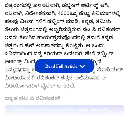
ಚಿತ್ರರಂಗದಲ್ಲಿ ಖಳನಟನಾಗಿ, ಡಬ್ಬಿಂಗ್ ಆರ್ಟಿಸ್ಟ್ ಆಗಿ,
ನಟನಾಗಿ, ನಿರ್ದೇಶಕನಾಗಿ, 4000ಕ್ಕೂ ಹೆಚ್ಚು ಸಿನಿಮಾಗಳಲ್ಲಿ
ಹಲವು ವಿಲನ್ ಗಳಿಗೆ ಡಬ್ಬಿಂಗ್ ಮಾಡಿ, ಕನ್ನಡ, ತಮಿಳು
ತೆಲುಗು ಚಿತ್ರರಂಗದಲ್ಲಿ ಅಬ್ಬರಿಸುತ್ತಿರುವ ನಟ ಪಿ ರವಿಶಂಕರ್.
ಇವರು ತೆಲುಗಿನ ಕಾರ್ಯಕ್ರಮವೊಂದರಲ್ಲಿ ತಮಗೆ ಕನ್ನಡ
ಚಿತ್ರರಂಗ ಹೇಗೆ ಅವಕಾಶವನ್ನು ಕೊಟ್ಟಿತು. ಆ ಒಂದು
ಸಿನಿಮಾದಿಂದ ನನ್ನ ಕರಿಯರ್ ಬದಲಾಗಿ, ಹೇಗೆ ಡಬ್ಬಿಂಗ್
ಆರ್ಟಿಸ್ಟ್ ನಿಂದ ಸ್ಟಾರ್ ನಟನಾಗಿ ಹೊರಹೊಮ್ಮಿದೆ
Read Full Article
ಎನ್ನುವುದನ್ನು ಭಾವುಕರಾಗಿ ಬಿಚ್ಚಿಟ್ಟಿದ್ದಾರೆ. ಸದ್ಯ ಸೋಶಿಯಲ್
ಮೀಡಿಯಾದಲ್ಲಿ ರವಿಶಂಕರ್ ಕನ್ನಡ ಅಭಿಮಾನದ ಆ
ವಿಡಿಯೋ ಇದೀಗ ವೈರಲ್ ಆಗುತ್ತಿದೆ.
ಖ್ಯಾತ ನಟ ಪಿ ರವಿಶಂಕರ್
ಸಮಗ್ರ ಸುದ್ದಿ ಮೂಲವನ್ನಾಗಿ asianet suvarna news ಅನ್ನು
ಆಯ್ಕೆ ಮಾಡಿಕೊಳ್ಳಿ