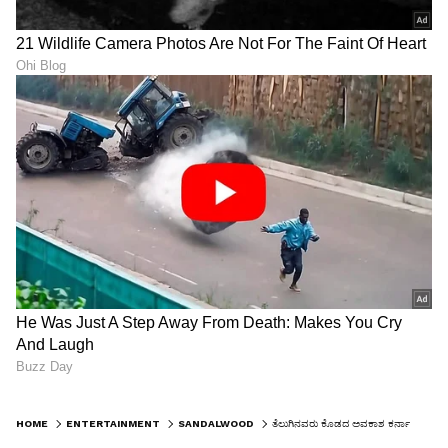
HOME
ENTERTAINMENT
SANDALWOOD
ತೆಲುಗಿನವರು ಕೊಡದ ಅವಕಾಶ ಕರ್ನಾಟಕ ಕೊಟ್ಟಿತು… ಜೈ ಭುವನೇಶ್ವರಿ ಎಂದ ‘ಆರ್ಮುಗಂ’ ರವಿಶಂಕರ್