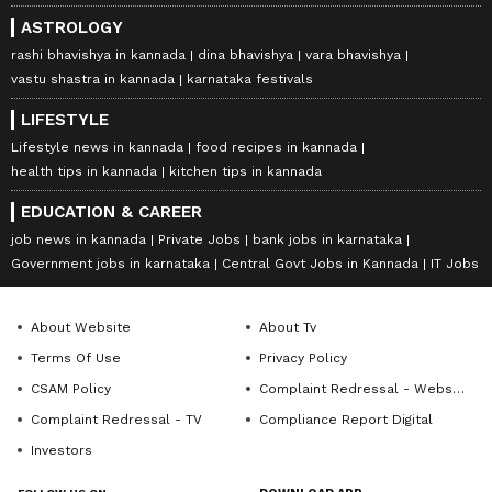
ASTROLOGY
rashi bhavishya in kannada
dina bhavishya
vara bhavishya
vastu shastra in kannada
karnataka festivals
LIFESTYLE
Lifestyle news in kannada
food recipes in kannada
health tips in kannada
kitchen tips in kannada
EDUCATION & CAREER
job news in kannada
Private Jobs
bank jobs in karnataka
Government jobs in karnataka
Central Govt Jobs in Kannada
IT Jobs
About Website
About Tv
Terms Of Use
Privacy Policy
CSAM Policy
Complaint Redressal - Website
Complaint Redressal - TV
Compliance Report Digital
Investors