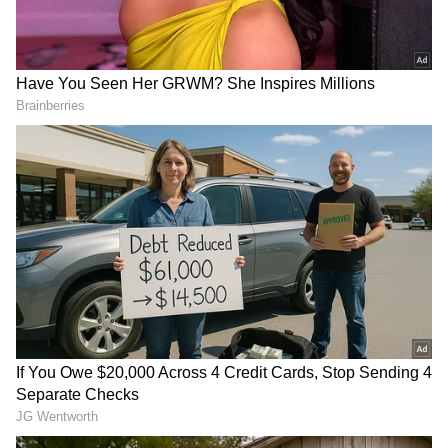
DOWNLOAD APP
RECOMMENDED STORIES
Related Articles
Sandalwood Queen Ramya: ನನಗೆ ಸೀಕ್ರೇಟ್​ ಆಗಿ
ಮದುವೆಯಾಗಿ, ಮಕ್ಕಳೂ ಇವೆ... ನೋವಿನಿಂದ ನಟಿ
ರಮ್ಯಾ ಹೇಳಿದ್ದೇನು?
ಕನ್ನಡದಲ್ಲಿ ಉತ್ತಮ ಕಥೆಯುಳ್ಳ Movies ಬರಲ್ಲ
ಅನ್ನೋರು ಈ ಸಿನಿಮಾಗಳನ್ನೊಮ್ಮೆ ನೋಡಿ