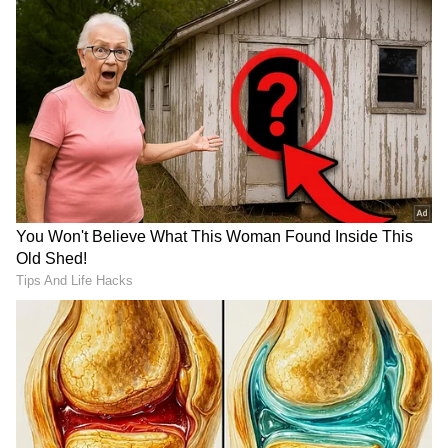
Karavali Controversy: ಟ್ರೈಲರ್
ಕರಾವಳಿ ವಿವಾದಕ್ಕೆ ಹೊಸ ತಿರುವು:
ಲಾಂಚ್‌ಗೆ ಪ್ರಜ್ವಲ್ ಅಬ್ಸೆಂಟ್;
ಪತಿ ಪ್ರಜ್ವಲ್ ದೇವರಾಜ್ ಪರ
ಇದಕ್ಕೆಲ್ಲಾ ಕಾರಣ ಅಲ್ವಾ
ನಿಂತ ಪತ್ನಿ ರಾಗಿಣಿ ಚಂದ್ರನ್
ಪೇಮೆಂಟ್? ಹಾಗಿದ್ರೆ ಸತ್ಯ ಏನು?
'ಕಾಂತಾರ' ಅಭಿಮಾನಿಗಳಿಗೆ
Esha Lankesh:
ಮತ್ತೊಂದು ಗುಡ್‌ನ್ಯೂಸ್:
ಸ್ಯಾಂಡಲ್‌ವುಡ್‌ಗೆ ಮತ್ತೊಬ್ಬ
ಮುಂದಿನ ಭಾಗದ ಕಥೆಯ ರಹಸ್ಯ
ಸ್ಟಾರ್ ಕಿಡ್ ಎಂಟ್ರಿ: ನಾಯಕಿಯಾದ
ಬಯಲು!
ಪಿ.ಲಂಕೇಶ್ ಮೊಮ್ಮಗಳು
ಅದು ಸುದೀಪ್ ಅಭಿನಯದ ‘ಕೇಂಪೇಗೌಡ’ ಸಿನಿಮಾ. ಆ
ಚಿತ್ರದ ಆರ್ಮುಗಂ ಪಾತ್ರ ರವಿಶಂಕರ್ ಜೀವನದ ಟರ್ನಿಂಗ್
ಪಾಯಿಂಟ್ ಆಯಿತು. ಇಂದಿಗೂ ಕನ್ನಡದ ಖಡಕ್ ವಿಲ್ಲನ್ ಗಳ