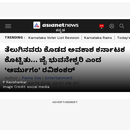
ಕನ್ನಡ
TRENDING :
Karnataka Voter List Revision
Karnataka Rains
Today'
ತೆಲುಗಿನವರು ಕೊಡದ ಅವಕಾಶ ಕರ್ನಾಟಕ
ಕೊಟ್ಟಿತು… ಜೈ ಭುವನೇಶ್ವರಿ ಎಂದ
‘ಆರ್ಮುಗಂ’ ರವಿಶಂಕರ್
Author :
Pavna Das
|
Entertainment
P Ravishankar
Published :
Jun 01 2026, 05:57 PM IST
Image Credit:
social media