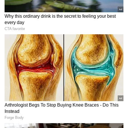
DOWNLOAD APP
RECOMMENDED STORIES
ಬಾಬಾ ವಂಗಾ ಪ್ರಕಾರ 2026ರ
ಮದ್ವೆ ದಿನವೇ ಭಾವಿ ಪತಿಯ ಫಸ್ಟ್​
ಉಳಿದ 4 ತಿಂಗಳು ಈ 4 ರಾಶಿಗೆ
ಮೀಟ್​ ಮಾಡ್ತಿರೋ 'Lakshmi
ಅದ್ಭುತ, ಸಂತೋಷ, ಸಮೃದ್ಧಿ
Nivasa' ಸಿಂಚನಾ: ನಟಿ ರೂಪಿಕಾ