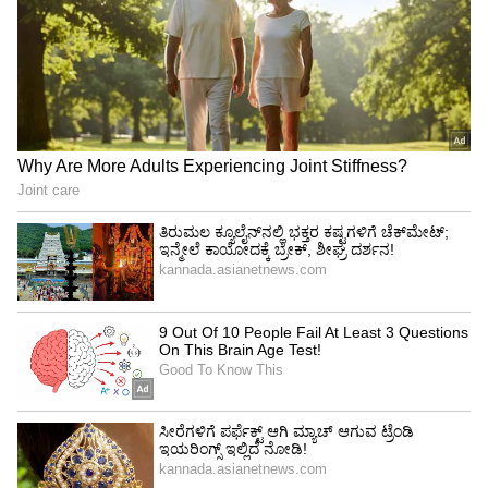
ತಕ್ಷಣ ಪೊಲೀಸರಿಗೆ ದೂರು ನೀಡಿದಾಗ, ಪುರುಷ ತನ್ನ
ಕೃತ್ಯವನ್ನು ಒಪ್ಪಿಕೊಂಡಿದ್ದಾನೆ. ಎಕೆ ಕುಟುಂಬದ ಆಸ್ತಿಯನ್ನು
ಲೂಟಿ ಮಾಡುವ ಉದ್ದೇಶದಿಂದ ತಾನು ಹೆಣ್ಣಿನ ವೇಷ ಧರಿಸಿ
ಪ್ರೀತಿಯ ನಾಟಕವಾಡಿ ಮದುವೆಯಾಗಿದ್ದಾಗಿ ಪೊಲೀಸರ
ಮುಂದೆ ಒಪ್ಪಿಕೊಂಡಿದ್ದಾನೆ. ಸದ್ಯ ಪೊಲೀಸರು ಆರೋಪಿಯನ್ನು
ಬಂಧಿಸಿದ್ದು, ಪ್ರಕರಣ ದಾಖಲಿಸಿಕೊಂಡಿದ್ದಾರೆ. ಒಂದು ವರ್ಷ
ಕಾಲ ಜೊತೆಯಲ್ಲಿದ್ದರೂ ತನ್ನ ಸಂಗಾತಿ ಗಂಡು ಎಂಬುದನ್ನು
ಪತ್ತೆಹಚ್ಚಲು ಎಕೆಗೆ ಸಾಧ್ಯವಾಗದಿರುವುದು ಸೋಷಿಯಲ್
ಮೀಡಿಯಾದಲ್ಲಿ ದೊಡ್ಡ ಚರ್ಚೆಗೆ ಕಾರಣವಾಗಿದೆ.