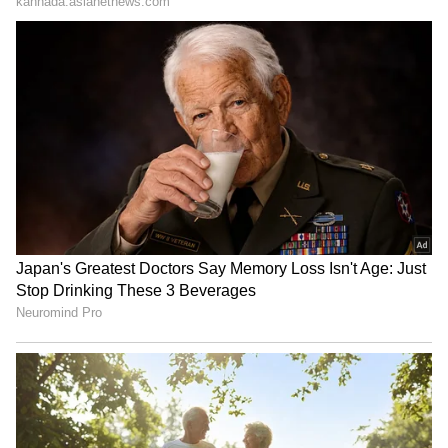
ಮುಚ್ಚಿಕೊಂಡೇ ಇರುತ್ತಿದ್ದಳು. ಇದರಿಂದ
ಅನುಮಾನಗೊಂಡ ಎಕೆ, ಅವಳ ಹಿನ್ನೆಲೆಯನ್ನು
ಹುಡುಕುತ್ತಾ ಅವಳು ಹೇಳಿದ್ದ ಹಳೆಯ ವಿಳಾಸಕ್ಕೆ
ಹೋದಾಗ ಆಘಾತಕಾರಿ ಸತ್ಯಗಳು ಹೊರಬಂದವು.
ಅದಿನಾ ಹೇಳಿದಂತೆ ಅವಳು ಅನಾಥೆಯಲ್ಲ, ಅವಳ
ತಂದೆ-ತಾಯಿ ಇಬ್ಬರೂ ಬದುಕಿದ್ದರು!
ಅದಿನಾ ಅಸಲಿಗೆ ವೇಷ ಮರೆಸಿಕೊಂಡ ಪುರುಷ:
ಎಕೆ ತನ್ನ ಪತ್ನಿಯ ಪೋಷಕರನ್ನು ಭೇಟಿಯಾದಾಗ, ಅವರಿಗೆ
ತಮ್ಮ ಮಗನ ಮದುವೆಯ ಬಗ್ಗೆ ಕಿಂಚಿತ್ತೂ ಸುಳಿವಿರಲಿಲ್ಲ.
ತನಿಖೆಯ ನಂತರ ತಿಳಿದುಬಂದ ವಿಷಯವೇನೆಂದರೆ, ಅದಿನಾ
ಕನ್ಜಾ ಎಂಬ ಹೆಸರಿನಲ್ಲಿ ಎಕೆ ಜೊತೆ ಸಂಸಾರ ಮಾಡುತ್ತಿದ್ದವಳು
ಹೆಣ್ಣಲ್ಲ, ಬದಲಾಗಿ 2020 ರಿಂದ ಹೆಣ್ಣಿನ ವೇಷ ಧರಿಸುತ್ತಿದ್ದ
'ಇಎಸ್ ಹೆಚ್' ಎಂಬ ವೇಷ ಮರೆಸಿಕೊಂಡ ಪುರುಷ ಎಂಬುದು
ಪತ್ತೆಯಾಗಿದೆ.
ವಂಚನೆಯ ಉದ್ದೇಶ: