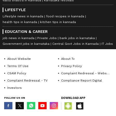
vastu shastra in kannada
karnataka festivals
LIFESTYLE
Lifestyle news in kannada
food recipes in kannada
health tips in kannada
kitchen tips in kannada
EDUCATION & CAREER
job news in kannada
Private Jobs
bank jobs in karnataka
Government jobs in karnataka
Central Govt Jobs in Kannada
IT Jobs
About Website
About Tv
Terms Of Use
Privacy Policy
CSAM Policy
Complaint Redressal - Website
Complaint Redressal - TV
Compliance Report Digital
Investors
FOLLOW US ON
DOWNLOAD APP