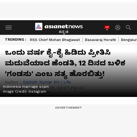
ಕನ್ನಡ
TRENDING :
RSS Chief Mohan Bhagawat
Basavaraj Horatti
Bengalur
ಒಂದು ವರ್ಷ ಕೈ-ಕೈ ಹಿಡಿದು ಪ್ರೀತಿಸಿ
ಮದುವೆಯಾದ ಹೆಂಡತಿ, 12 ದಿನದ ಬಳಿಕ
'ಗಂಡಸು' ಎಂಬ ಸತ್ಯ ಹೊರಬಿತ್ತು!
Author :
Sathish Kumar KH
|
Life
Indonesia marriage scam
Published :
May 25 2026, 03:07 PM IST
Image Credit:
Instagram