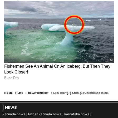
HOME
LIFE
RELATIONSHIP
ಒಂದು ವರ್ಷ ಕೈ-ಕೈ ಹಿಡಿದು ಪ್ರೀತಿಸಿ ಮದುವೆಯಾದ ಹೆಂಡತಿ, 12 ದಿನದ ಬಳಿಕ 'ಗಂಡಸು' ಎಂಬ ಸತ್ಯ ಹೊರಬಿತ್ತು!
NEWS
kannada news
latest kannada news
karnataka news