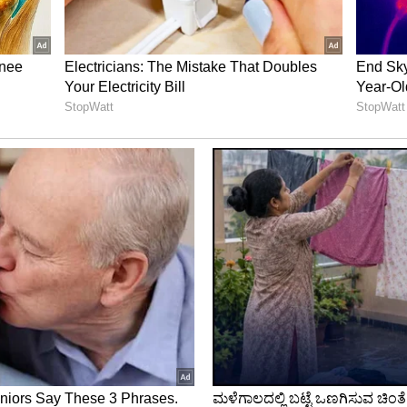
ು ಜೈಲಿಗೆ ಕಳುಹಿಸುವುದಾಗಿ ಬೆದರಿಕೆ ಹಾಕಿದ್ದಾಳೆ ಎಂದು
ಾರಾಯಣ ಪೊಲೀಸ್ ಠಾಣೆಯಲ್ಲಿ ಪ್ರಕರಣ ದಾಖಲಾಗಿದೆ.
ಕ್ಕೆ ಸಿಟ್ಟು, ವಧುವನ್ನು ಮಂಟಪದಿಂದ ಕೆಳಕ್ಕೆ ತಳ್ಳಿದ ವರ!