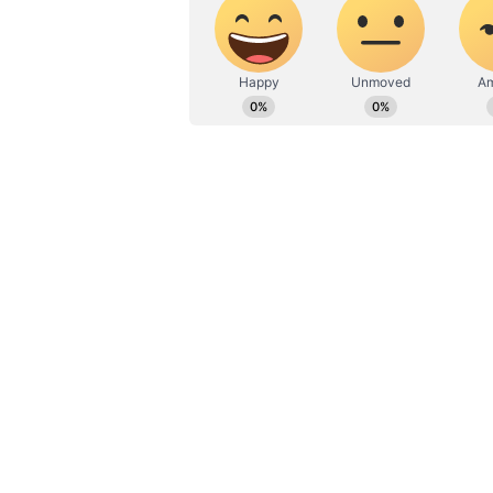
ಮನೆ ಮಂದಿಗೆ ಮೊದಲೇ ವಿಷಯ ತಿಳಿದಿತ
ಕುಂದಾಪುರ ವಡೇರಹೋಬಳಿಯ ನಿವಾಸಿ ವಧು
ವಿವಾಹವಾದರು. ಇದರ ನಂತರ, ವಧು ತನ್ನ ಅತ
ಆಗಾಗ ತನ್ನ ಹೆತ್ತವರ (Parents) ಮನೆಗೆ ಹೋಗ
ಕಾಲ್‌ನಲ್ಲಿ ಮಾತನಾಡುತ್ತಿದ್ದಳು ಎಂದು ಮ
ಅಲ್ಲ,ಹೆಂಡತಿಯ ಸಂಬಂಧವನ್ನು (Relationshi
ಎಂದು ಯುವಕ ತಿಳಿಸಿದ್ದಾನೆ.
ವರದಿಯ ಪ್ರಕಾರ, ವಧು ತನಗೆ ಅವನನ್ನು ಮದ