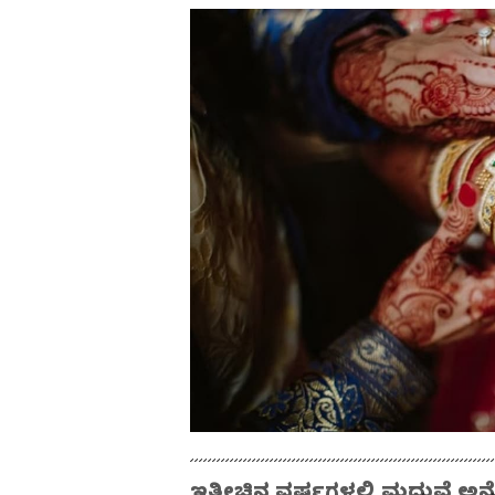
ಇತ್ತೀಚಿನ ವರ್ಷಗಳಲ್ಲಿ ಮದುವೆ ಅನ