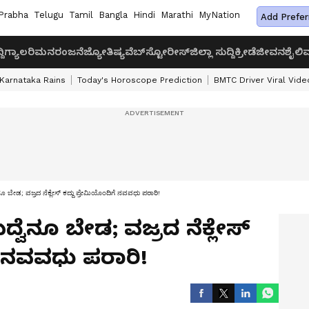
Prabha
Telugu
Tamil
Bangla
Hindi
Marathi
MyNation
Add Prefer
ದಿ
ಗ್ಯಾಲರಿ
ಮನರಂಜನೆ
ಜ್ಯೋತಿಷ್ಯ
ವೆಬ್‌ಸ್ಟೋರೀಸ್
ಜಿಲ್ಲಾ ಸುದ್ದಿ
ಕ್ರೀಡೆ
ಜೀವನಶೈಲಿ
ವ
Karnataka Rains
Today's Horoscope Prediction
BMTC Driver Viral Vide
ಬೇಡ; ವಜ್ರದ ನೆಕ್ಲೇಸ್ ಕದ್ದು ಪ್ರೇಮಿಯೊಂದಿಗೆ ನವವಧು ಪರಾರಿ!
ೆನೂ ಬೇಡ; ವಜ್ರದ ನೆಕ್ಲೇಸ್
ೆ ನವವಧು ಪರಾರಿ!