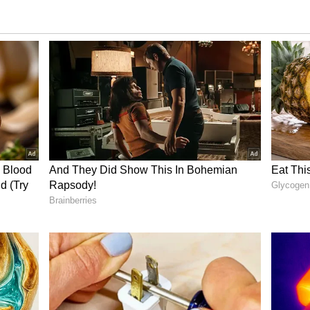
ರು. ಹೀಗಾಗಿ ವಧು ಮನೆಬಿಟ್ಟು ಹೋಗಿದ್ದಾಳೆ ಎಂದು
ಕ್ಕಪ್ಪನಿಗೆ ಆಕೆಯ ಸಂಬಂಧದ ಬಗ್ಗೆ ತಿಳಿದಿತ್ತು. ಆದರೆ ಅವರು
ವೆ ಮಾಡಿದ್ದಾರೆ ಎಂದು ಯುವಕ ಆರೋಪಿಸಿದ್ದಾನೆ. ವಧು ಓಡಿ
ಚಿನ್ನಾಭರಣವನ್ನು ಸಹ ತೆಗೆದುಕೊಂಡು ಹೋಗಿದ್ದಾಳೆ ಎಂದು ಯುವಕ
 ವಧುವಿನ ಲವರ್ ಕಾಲ್‌, ಆಮೇಲೆ ಆಗಿದ್ದೇನು?
ಯೋಲೆ, ರಿಂಗ್ ಜೊತೆ ಎಸ್ಕೇಪ್‌
 ಕಿವಿಯೋಲೆಗಳು, ವಜ್ರದ ಉಂಗುರ, ಚಿನ್ನದ ಸರ, ಚಿನ್ನದ ಬಳೆಗಳು
ತೆಗೆದುಕೊಂಡು ಹೋಗಿದ್ದಾಳೆ ಎಂದಿದ್ದಾನೆ. ಚಿನ್ನಾಭರಣಗಳನ್ನು
ನು ಅವನು ವಿರೋಧಿಸಿದಾಗ ವಧು ಮತ್ತು ಅವನ ಅತ್ತೆಯ ವಿರುದ್ಧ