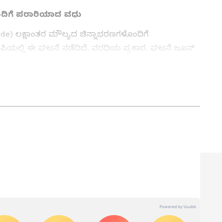
ಂದಿಗೆ ಪರಾರಿಯಾದ ವಧು
de) ಲಕ್ಷಾಂತರ ಮೌಲ್ಯದ ಚಿನ್ನಾಭರಣಗಳೊಂದಿಗೆ
ುಪಿಯಲ್ಲಿ ಈ ಘಟನೆ ನಡೆದಿದೆ. ವರದಿಯ ಪ್ರಕಾರ, ಘಟನೆ ಜೂನ್
ಂಧಿಸಿದಂತೆ ಮಹಿಳೆಯ ಪತಿ (Husband) ದೂರು ನೀಡಿದ ನಂತರ
ಕುಂದಾಪುರದ ಉಲ್ಲೂರು-74 ಗ್ರಾಮದಲ್ಲಿ ಈ ಘಟನೆ
ಿಚನ್ ಟಿಪ್ಸ್‌
,
ಸಂಬಂಧ
,
ಫ್ಯಾಷನ್
,
ರೆಸಿಪಿ
ರ್ಣ ನ್ಯೂಸ್‌ ಫಾಲೋ ಮಾಡಿ. ಸಂಪೂರ್ಣ ಮಾಹಿತಿ ಒಂದೇ
ಟ್ಟಲ್ಲ; ಮದ್ವೆ ಮನೆಯಲ್ಲಿ ವರನ ಕುಟುಂಬದಿಂದ ಗಲಾಟೆ!
ರ್ಣ ನ್ಯೂಸ್ ಅಧಿಕೃತ ಆ್ಯಪ್ ಡೌನ್‌ಲೋಡ್ ಮಾಡಿ ಹಾಗು