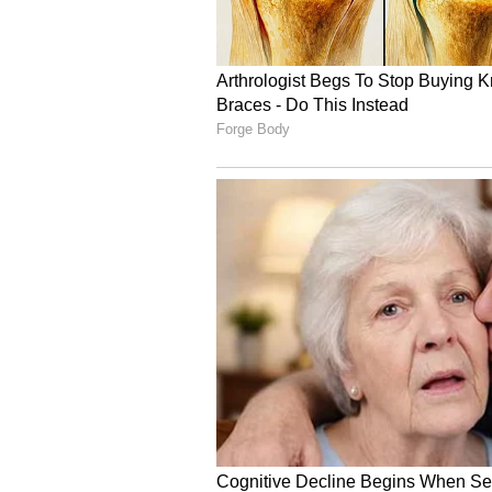
ಕಿರುಕುಳದ ಪ್ರಕರಣವನ್ನು ದಾಖಲಿಸಿ ಎಲ್ಲರನ್ನ
ತಿಳಿದುಬಂದಿದೆ. ಘಟನೆಯ ಕುರಿತು ಶಂಕರನ
ವರದಕ್ಷಿಣೆಯಾಗಿ ಏರ್‌ ಕಂಡೀಷನರ್ ಕೊಡದ್ದ