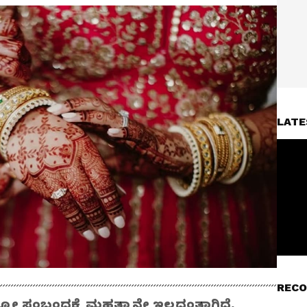
LATE
RECO
್ನೋ ಸಂಬಂಧಕ್ಕೆ ಮಹತ್ವಾನೇ ಇಲ್ಲದಂತಾಗಿದೆ.