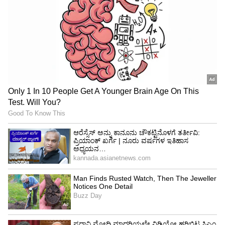
ರೇಟಿಂಗ್‌ : 3
ಪೂರ್ಣಚಂದ್ರ ತೇಜಸ್ವಿ ಅವರ ಹಿನ್ನೆಲೆ ಸಂಗೀತ, ಸಂತೋಷ್‌ ರೈ
ಪಾತಾಜೆ ಕ್ಯಾಮೆರಾ ಕಣ್ಣು, ಡಿಫರೆಂಟ್‌ ಡ್ಯಾನಿ, ಚೇತನ್‌
ಡಿಸೋಜಾ, ಅರ್ಜುನ್‌ ರಾಜ್‌ ಸಾಹಸ, ಮುರಳಿ- ಧನಂಜಯ್
ಕೊರಿಯೋಗ್ರಫಿ ‘ಗ್ರಾಮಾಯಣ’ ಕತೆ ನಡೆಸೋ ಸಾರಥಿಗಳು.
ಮೊದಲಾರ್ಧದಲ್ಲಿರುವ ಪೋರ್ಸ್‌, ವಿರಾಮದ ನಂತರವೂ
ಮುಂದುವರಿಯಬೇಕಿತ್ತು ಅನಿಸೋದು ಬಿಟ್ಟರೆ ಒಂದೊಳ್ಳೆ ಚಿತ್ರ
ನೋಡಿದ ಸಮಾಧಾನವಂತೂ ‘ಗ್ರಾಮಾಯಣ’ದಿಂದ
ಲಭ್ಯವಾಗುತ್ತದೆ.