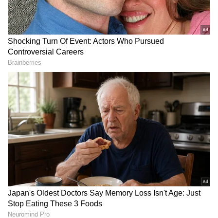
ರಾಜ್‌ಕುಮಾರ್‌ ಕಲಾವಿದನಾಗಿ ಮತ್ತಷ್ಟು ಮಾಗಿದ್ದು, ಪಾತ್ರಕ್ಕೆ
ಜೀವ ತುಂಬುವಲ್ಲಿ ಅವರು ‘ರಾಜಕುಮಾರ’ನೇ ಸರಿ. ತಾಯಿ
ಪಾತ್ರದಲ್ಲಿ ಅಪರ್ಣಾ ವಸ್ತಾರೆ ಅವರ ಒಡಲ ಧ್ವನಿ ಬಣ್ಣಿಸಲು
ಪದಗಳ ಅಗತ್ಯವಿಲ್ಲ. ಕರಿಬೆಕ್ಕು ಆಗಿ ಲೂಸ್‌ಮಾದ ಯೋಗೀಶ್
ಅವರದ್ದು ಸಪರೇಟ್‌ ದುನಿಯಾ. ರಮಣಿ ಪಾತ್ರಧಾರಿ
DOWNLOAD APP
ಜಹಂಗೀರ್‌ ಅವರನ್ನೂ ಮರೆಯುವಂತಿಲ್ಲ.
ಕನ್ನಡ ಸಿನಿಮಾ (
Kannada Cinema News
), ಟಿವಿ
ಕಾರ್ಯಕ್ರಮಗಳು (
Kannada TV Shows
), ಸೆಲೆಬ್ರಿಟಿ
ಸುದ್ದಿಗಳು ಮತ್ತು ಇತ್ತೀಚಿನ ಸುದ್ದಿಗಳಿಗಾಗಿ ಏಷ್ಯಾನೆಟ್
ಸುವರ್ಣ ನ್ಯೂಸ್‌ನಲ್ಲಿ ಮನರಂಜನಾ ವಿಭಾಗ ನೋಡಿ.
ಸಿನಿಮಾ ವಿಮರ್ಶೆಗಳು (
Kannada Movies Review
),
ತಾರೆಯರ ಸಂದರ್ಶನಗಳು, ಧಾರಾವಾಹಿ ಅಪ್‌ಡೇಟ್ಸ್‌,
ತೆರೆಮರೆಯ ಕಥೆಗಳು,
OTT ರಿಲೀಸ್‌
ಗಳ ಬಗ್ಗೆ
ಮಾಹಿತಿಯೂ ಇಲ್ಲಿದೆ.