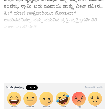
ಕರಿಬೆಕ್ಕು, ಸ್ವಾಮಿ, ಐದು ರೂಪಾಯಿ ಡಾಕ್ಟ್ರು, ನೀಟ್‌ ನವೀನ...
ಹೀಗೆ ಯಾವ ಪಾತ್ರಧಾರಿಯೂ ನೋಡುವಾಗ
ಅಪರಿತವೆನಿಸಲ್ಲ. ನಮ್ಮ ನಡುವಿನ ವ್ಯಕ್ತಿ-ವ್ಯಕ್ತಿತ್ವಗಳೇ ತೆರೆ
ಮೇಲೆ ಮೂಡಿದಂತೆ!
ಆರ್‌.ಕೇಶವಮೂರ್ತಿ
LATEST VIDEOS
ಜಾತಿ, ಹಳ್ಳಿ ರಾಜಕೀಯದ ಮೇಲಾಟಗಳು, ಕುಡಿಯಲು
ನೀರಿಲ್ಲದ ಊರಲ್ಲಿ ಎತ್ತರದ ದೇವಸ್ಥಾನ, ಪ್ರತಿಭೆ, ಜಾತಿ
ಸಂಘಗಳ ನಿರ್ಮಾಣ, ರೈತರ ಜಮೀನು ಕಿತ್ತುಕೊಳ್ಳುವ
ಅಭಿವೃದ್ಧಿಯ, ಒಬ್ಬ ದಲ್ಲಾಳಿ, ಅವನ ಮೇಲೊಬ್ಬ ಶಾಸಕ,
ಈತನ ಮೇಲೊಬ್ಬ ಹೈಕಮ್ಯಾಂಡ್‌, ಇವರೆಲ್ಲರ ಕೆಳಗೆ
ಬದುಕುತ್ತಿರುವ ಹಳ್ಳಿಯಲ್ಲಿ ಮನಸ್ಸಿಗೆ ಮುಟ್ಟೋ ಪ್ರೇಮ
ಕತೆಯೂ ಇದೆ. ಮೈ ನರಿವೇಳಿಸೋ ದೇವರ ಆಟ, ಹಬ್ಬದ
ಸಂಭ್ರಮವೂ ಇದೆ. ಹೀಗಾಗಿ ಕಾಲುದಾರಿಗಳಿಗೆ
ಅಂಟಿಕೊಂಡಿರುವ ದೇವಪುರದ ಕೇರಿಯಲ್ಲಿ ಸಂಭ್ರಮ,