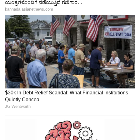
"ರಾಜಕೀಯ ಬೇಡ, ಸಿನಿಮಾನೇ ಪ್ರಾಣ":
ಜಹಂಗೀರ್‌
ಕನಕೋತ್ಸವದಲ್ಲಿ ರಿಷಬ್ ಶೆಟ್ಟಿ | Rishab
Shetty speech | Suvarna News
ನಿರ್ದೇಶನ: ದೇವನೂರು ಚಂದ್ರು
ಶೇ.50 ರಿಂದ ಶೇ.18 ಕ್ಕೆ TAX ಇಳಿಕೆ: ಮೋದಿ-
ಟ್ರಂಪ್ ಐತಿಹಾಸಿಕ ಒಪ್ಪಂದ | India US
Trade Deal | Party Rounds