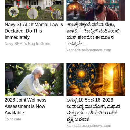
ಅಂಬಾನಿಗಳು, ಅನಂತ್ ಅಂಬಾನಿ-ರಾಧಿಕಾ ಮರ್ಚೆಂಟ್
ವಿವಾಹ ಪೂರ್ವ ಸಮಾರಂಭಕ್ಕಾಗಿ ಬರೋಬ್ಬರಿ 1260 ಕೋಟಿ
ರೂ. ಖರ್ಚು ಮಾಡಿದ್ದಾರೆ. ವಿವಿಧ ಆನ್‌ಲೈನ್ ವರದಿಗಳ
ಪ್ರಕಾರ, ಅನಂತ್ ಅಂಬಾನಿ ಮತ್ತು ರಾಧಿಕಾ ಮರ್ಚೆಂಟ್
ಜುಲೈ 2024ರಲ್ಲಿ ಮದುವೆಯಾಗುವ ನಿರೀಕ್ಷೆಯಿದೆ.