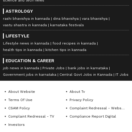
science and tech news
ASTROLOGY
rashi bhavishya in kannada
dina bhavishya
vara bhavishya
vastu shastra in kannada
karnataka festivals
LIFESTYLE
Lifestyle news in kannada
food recipes in kannada
health tips in kannada
kitchen tips in kannada
EDUCATION & CAREER
job news in kannada
Private Jobs
bank jobs in karnataka
Government jobs in karnataka
Central Govt Jobs in Kannada
IT Jobs
About Website
About Tv
Terms Of Use
Privacy Policy
CSAM Policy
Complaint Redressal - Website
Complaint Redressal - TV
Compliance Report Digital
Investors