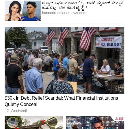
ಅನಂತ್ ಅಂಬಾನಿ ಮತ್ತು ರಾಧಿಕಾ ಮರ್ಚೆಂಟ್ ಮದುವೆ
ಇನ್ನೂ ನಡೆದಿಲ್ಲ. ಆದರೆ ಮೊನ್ನೆ ಮಾರ್ಚ್ 1ರಿಂದ 3ರ ವರೆಗೆ
ಗುಜರಾತ್‌ನ ಜಾಮ್‌ನಗರದಲ್ಲಿ ನಡೆದ ಮೂರು ದಿನಗಳ ಪ್ರಿ
ವೆಡ್ಡಿಂಗ್ ಇವೆಂಟ್‌ ನೋಡಿಯೇ ಎಲ್ಲರೂ ಬೆರಗಾಗಿದ್ದಾರೆ.
ಮೆಟಾ ಸಿಇಒ ಮಾರ್ಕ್ ಜುಕರ್‌ಬರ್ಗ್, ಮೈಕ್ರೋಸಾಫ್ಟ್ ಸಹ-
ಸಂಸ್ಥಾಪಕ ಬಿಲ್ ಗೇಟ್ಸ್ ಮತ್ತು ಇವಾಂಕಾ ಟ್ರಂಪ್ ಸೇರಿದಂತೆ
ವಿಶ್ವದಾದ್ಯಂತದ ಹಲವಾರು ಪ್ರಮುಖ ವ್ಯಕ್ತಿಗಳು ಈ
ಸಮಾರಂಭದಲ್ಲಿ ಭಾಗವಹಿಸಿದ್ದರು. ಚಾರ್ಟರ್ಡ್ ಫ್ಲೈಟ್‌ಗಳು,
ಐಷಾರಾಮಿ ರೂಮ್, ವಿಶ್ವ ದರ್ಜೆಯ ಬಾಣಸಿಗರು, ಪಿಕ್-
ಅಪ್ ಮತ್ತು ಡ್ರಾಪ್-ಆಫ್‌ಗಾಗಿ ದುಬಾರಿ ವಾಹನಗಳನ್ನು
ಒದಗಿಸುವ ಮೂಲಕ ಅಂಬಾನಿಗಳು ಐಷಾರಾಮಿ ವಿಷಯದಲ್ಲಿ
ತಮ್ಮ ಯಾವಾಗಲೂ ಮುಂದು ಎಂಬುದನ್ನು
ಸಾಬೀತುಪಡಿಸಿದರು.
ಏಷ್ಯಾದ ಅತ್ಯಂತ ಶ್ರೀಮಂತ ಕುಟುಂಬವಾಗಿರುವ