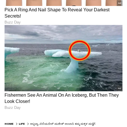
HOME
LIFE
ಅಬ್ಬಬ್ಬಾ..ಬಿಲಿಯನೇರ್ ಮುಕೇಶ್ ಅಂಬಾನಿ ತಮ್ಮ ಮಕ್ಕಳ ಮದ್ವೆಗೆ ಖರ್ಚು ಮಾಡಿರೋದು ಇಷ್ಟೊಂದು ಕೋಟಿನಾ?