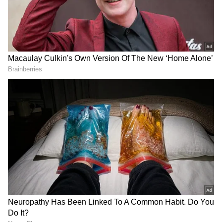
DOWNLOAD APP
ಆರೋಗ್ಯ
, ಸೌಂದರ್ಯ, ಫಿಟ್‌ನೆಸ್,
ಕಿಚನ್ ಟಿಪ್ಸ್‌
,
ಸಂಬಂಧ,
ಫ್ಯಾಷನ್
,
ರೆಸಿಪಿ
ಅಪ್ಡೇಟ್‌ಗಳಿಗಾಗಿ
ಏಷ್ಯಾನೆಟ್ ಸುವರ್ಣ ನ್ಯೂಸ್‌ ಫಾಲೋ ಮಾಡಿ.
ಸಂಪೂರ್ಣ ಮಾಹಿತಿ ಒಂದೇ ಕ್ಲಿಕ್‌ನಲ್ಲಿ ಲಭ್ಯ. ಏಷ್ಯಾನೆಟ್
ಸುವರ್ಣ ನ್ಯೂಸ್ ಅಧಿಕೃತ ಆ್ಯಪ್ ಡೌನ್‌ಲೋಡ್ ಮಾಡಿ
ಹಾಗು ಎಲ್ಲಾ ಅಪ್‌ಡೇಟ್ ಗಳನ್ನು ಪಡೆಯಿರಿ.