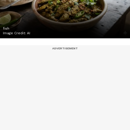
fish
Image Credit:
AI