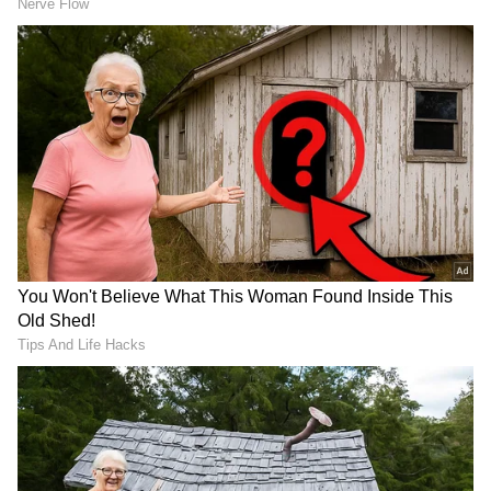
Related Articles
Hyderabad Food Man: ಕೆಲಸಕ್ಕೆ ಹೋಗೋ ಮುನ್ನ
ನೂರಾರು ಜನರ ಹಸಿದ ಹೊಟ್ಟೆಗೆ ಅನ್ನ; ಹೈದರಾಬಾದ್
ಈ 'ಫುಡ್ ಮ್ಯಾನ್'ಗೆ ಸಲಾಂ!
Food: ಮಾವಿನ ಉಪ್ಪಿನಕಾಯಿ ಬೇಗ
ಹಾಳಾಗುತ್ತಿದೆಯೇ? ವರ್ಷ ಪೂರ್ತಿ ಫಂಗಸ್ ಬರದಂತೆ
ತಡೆಯಲು ಈ ದೇಶಿ ವಿಧಾನ ಬಳಸಿ!
RECOMMENDED STORIES