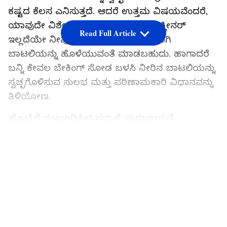
ಕಷ್ಟದ ಕೆಲಸ ಎನಿಸುತ್ತದೆ. ಆದರೆ ಉತ್ತಮ ವಿಷಯವೆಂದರೆ,
ಯಾವುದೇ ವಿಶೇಷ ಬ್ರಷ್ ಅಥವಾ ದುಬಾರಿ ಕ್ಲೀನರ್
Read Full Article
ಇಲ್ಲದೆಯೇ ನೀವು ಮನೆಯಲ್ಲಿಯೇ ಸುಲಭವಾಗಿ
ಬಾಟಲಿಯನ್ನು ಹೊಳೆಯುವಂತೆ ಮಾಡಬಹುದು. ಹಾಗಾದರೆ
ಬನ್ನಿ ಕೇವಲ ಬೇಕಿಂಗ್ ಸೋಡ ಬಳಸಿ ನೀರಿನ ಬಾಟಲಿಯನ್ನು
ಸ್ವಚ್ಛಗೊಳಿಸುವ ಸುಲಭ ಮತ್ತು ಪರಿಣಾಮಕಾರಿ ವಿಧಾನವನ್ನು
ತಿಳಿಯೋಣ.
ಹೊಟ್ಟೆಗೆ ಸಂಬಂಧಿಸಿದ ಸಮಸ್ಯೆ ಶುರುವಾಗುತ್ತೆ
ಆಫೀಸ್, ಶಾಲೆ, ಜಿಮ್ ಅಥವಾ ಪ್ರಯಾಣದ ಸಮಯದಲ್ಲಿ
LATEST VIDEOS
ಬಳಸುವ ನೀರಿನ ಬಾಟಲಿಯು ದಿನವಿಡೀ ನಮ್ಮೊಂದಿಗಿರುತ್ತದೆ.
ನಿರಂತರ ಬಳಕೆಯಿಂದಾಗಿ ಅದರ ಒಳಗೆ ತೇವಾಂಶ, ಕಲೆಗಳು
ಮತ್ತು ಬ್ಯಾಕ್ಟೀರಿಯಾಗಳು ಸಂಗ್ರಹವಾಗತೊಡಗುತ್ತವೆ. ಹಲವು
ಬಾರಿ ಬಾಟಲಿಯಿಂದ ದುರ್ವಾಸನೆ ಬರಲು ಶುರುವಾಗುತ್ತದೆ
ಅಥವಾ ಒಳಗೆ ಜಿಗುಟುತನ ಅನುಭವಕ್ಕೆ ಬರುತ್ತದೆ. ಇಂತಹ