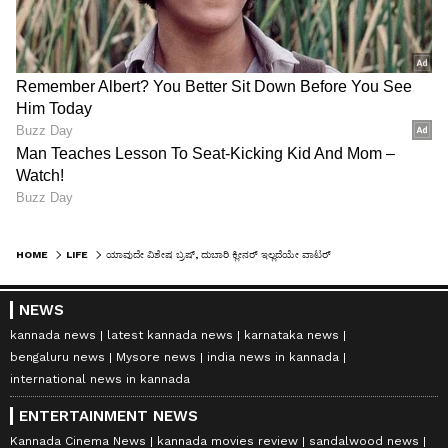
HOME
LIFE
ಯಾವುದೇ ವಿಶೇಷ ಬ್ರಷ್, ದುಬಾರಿ ಕ್ಲೀನರ್ ಇಲ್ಲದೆಯೇ ವಾಟರ್ ಬಾಟಲಿ ಸ್ವಚ್ಛಗೊಳಿಸುವುದು ಹೇಗೆ?
NEWS
kannada news
latest kannada news
karnataka news
bengaluru news
Mysore news
india news in kannada
international news in kannada
ENTERTAINMENT NEWS
Kannada Cinema News
kannada movies review
sandalwood news