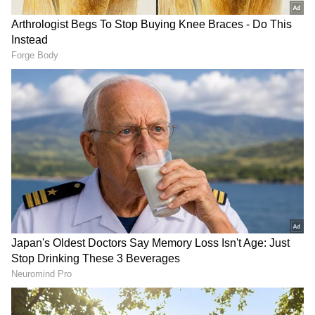
ಗಾಜಿನ ಬಾಟಲಿ, ಕೋಲ್ಡ್ ಡ್ರಿಂಕ್ಸ್ , ಜ್ಯೂಸ್ ಬಾಟಲಿಯಲ್ಲಿ
ಸೂಪರ್‌ ಫಾಸ್ಟ್ ಆಗಿ ಬೆಳೆಸ್ಬೋದು ಮನಿ ಪ್ಲಾಂಟ್
ಸಾಫ್ಟ್ ಡ್ರಿಂಕ್ ಬಾಟಲಿ ಮತ್ತು ಖಾಲಿ ಡಬ್ಬದಿಂದ
ತಯಾರಿಸಿ 'ಡಿಟರ್ಜೆಂಟ್ ಬಾಕ್ಸ್', ಕೇವಲ 3 ಹಂತಗಳಲ್ಲಿ
ಕೆಲಸ ಮುಗಿಯುತ್ತೆ!
RECOMMENDED STORIES