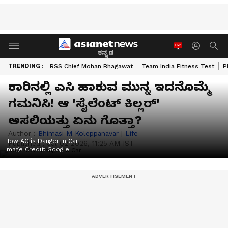
ಕನ್ನಡ
TRENDING :
RSS Chief Mohan Bhagawat
Team India Fitness Test
P
ಕಾರಿನಲ್ಲಿ ಎಸಿ ಹಾಕುವ ಮುನ್ನ ಇದನೊಮ್ಮೆ
ಗಮನಿಸಿ! ಆ 'ಸೈಲೆಂಟ್ ಕಿಲ್ಲರ್'
ಅಸಲಿಯತ್ತು ಏನು ಗೊತ್ತಾ?
Author :
Bhimasi M Koleppanavar
|
Life
How AC is Danger In Car
Published :
Jul 02 2026, 11:25 AM IST
Image Credit:
Google