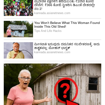
ಆಮ್ಲಜನಕದ ಕೊರತೆಯಿದ್ದರೆ, ಉಸಿರಾಟವು ವೇಗವಾಗುತ್ತದೆ.
ಭಯಭೀತರಾಗುವುದಂತು ಸಾಮಾನ್ಯ. ಈ ಪರಿಸ್ಥಿತಿ ಏಕೆ
ಸಂಭವಿಸುವುದಿಲ್ಲ? ಅವನು ಹೊರಬರಲು ಏಕೆ
ಪ್ರಯತ್ನಿಸುವುದಿಲ್ಲ? ಏಕೆಂದರೆ ಕಾರ್ಬನ್ ಮಾನಾಕ್ಸೈಡ್
ಅನಿಲವು ಶ್ವಾಸಕೋಶದಿಂದ ರಕ್ತನಾಳಗಳನ್ನು ಪ್ರವೇಶಿಸಿದಾಗ,
ರಕ್ತಪ್ರವಾಹದಲ್ಲಿನ ಆಮ್ಲಜನಕವು ತಕ್ಷಣವೇ ಇಳಿಯುವುದಿಲ್ಲ.
ಒಂದು ರೀತಿಯ ಅರೆನಿದ್ರಾವಸ್ಥೆ ಸ್ಥಿತಿ ಸೃಷ್ಟಿಯಾಗುತ್ತದೆ.
ಯಾರಾದರೂ ಎಚ್ಚರವಾಗಿದ್ದರೂ ಸಹ, ಅವರು ನಿದ್ರಿಸಲು
ಪ್ರಾರಂಭಿಸುತ್ತಾರೆ. ಆದ್ದರಿಂದ, ಆ ನಿದ್ರೆ ಆಳವಾಗುತ್ತದೆ.
ಇದಲ್ಲದೆ, ಮದ್ಯ ಸೇವಿಸಿದ್ದರಂತು, ಅರೆನಿದ್ರಾವಸ್ಥೆ ಇನ್ನಷ್ಟು
ಆಳವಾಗುತ್ತದೆ. ಮದ್ಯ ಸೇವಿಸದಿದ್ದರೂ ಸಹ, ಆಮ್ಲಜನಕ
ಕಡಿಮೆಯಾಗುತ್ತಿದೆ ಎಂದು ಅವರಿಗೆ ಅರಿವಿಗೆ ಬರುವುದಿಲ್ಲ.
ಏಕೆಂದರೆ ದೇಹದಲ್ಲಿ ಅನಿಲದ ಪರಿಣಾಮವು ತುಂಬಾ
ತೀವ್ರವಾಗಿರುತ್ತದೆ, ದೇಹವು ಯಾವುದೇ ಎಚ್ಚರಿಕೆ
ಸಂಕೇತಗಳನ್ನು ಪಡೆಯುವ ಮೊದಲೇ ಅವರು
ಪ್ರಜ್ಞಾಹೀನರಾಗುತ್ತಾರೆ.ಈ ಪ್ರಜ್ಞಾಹೀನತೆಯಲ್ಲಿ, ಹೃದಯ