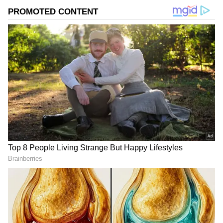
ಹೊರಬರುತ್ತದೆ, ಜನರು ಕಾರಿನೊಳಗೆ ಇರುತ್ತಾರೆ ಮತ್ತು
ಕಿಟಕಿಗಳನ್ನು ಮುಚ್ಚಿರುತ್ತಾರೆ, ಹಾಗಾದರೆ ಅವರು ಆ
ಅನಿಲದಿಂದ ಕಾರಿನೊಳಗೆ ಹೇಗೆ ಸಾಯುತ್ತಾರೆ? ಎನ್ನುವ ಪ್ರಶ್ನೆ
ಉದ್ಭವಿಸುತ್ತದೆ. ಅದಕ್ಕಿರುವ ಉತ್ತರವನ್ನು ನೋಡೋಣ ಬನ್ನಿ.
DOWNLOAD APP
ಆರೋಗ್ಯ
, ಸೌಂದರ್ಯ, ಫಿಟ್‌ನೆಸ್,
ಕಿಚನ್ ಟಿಪ್ಸ್‌
,
ಸಂಬಂಧ,
ಫ್ಯಾಷನ್
,
ರೆಸಿಪಿ
ಅಪ್ಡೇಟ್‌ಗಳಿಗಾಗಿ