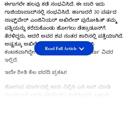
ಈಗಾಗಲೇ ಹಲವು ಕಡೆ ಸಂಭವಿಸಿದೆ. ಈ ಬಾರಿ ಇದು
ಗಾಜಿಯಾಬಾದ್‌ನಲ್ಲಿ ಸಂಭವಿಸಿದೆ. ಹಾಗಾದರೆ 30 ವರ್ಷದ
ಸಾಫ್ಟ್‌ವೇರ್ ಎಂಜಿನಿಯರ್ ಅಖಿಲೇಶ್ ಪುರೋಹಿತ್ ತಮ್ಮ
ಪತ್ನಿಯನ್ನು ಕರೆದುಕೊಂಡು ಹೋಗಲು ಡೆಹ್ರಾಡೂನ್‌ಗೆ
ತೆರಳಿದ್ದರು, ಆದರೆ ಅವರ ಶವ ನಂತರ ಕಾರಿನಲ್ಲಿ ಪತ್ತೆಯಾಗಿದೆ.
ಅಷ್ಟಕ್ಕೂ ಅಖಿಲೇಶಗೆ ಆಗಿದ್ದೇನು? ಸಾವಿಗೆ ಎಸಿ
Read Full Article
ಕಂಟಕವಾಗಿದ್ದೇಗೆ ಎನ್ನುವುದರ ಕುರಿತು ಸಂಪೂರ್ಣ ವಿವರ
ಇಲ್ಲಿದೆ.
ಇದೇ ರೀತಿ ಕೆಲ ವರದಿ ಪ್ರಕಟ!
ಹೋಗುವ ಮಾರ್ಗದಲ್ಲಿ ಕಾರು ನಿಲ್ಲಿಸಿ ಎಸಿ ಆನ್ ಮಾಡಿ
ಮಲಗಿದ್ದಾರೆ ಎಂದು ಪೊಲೀಸರು ಶಂಕಿಸಿದ್ದಾರೆ. ಬಹುಶಃ
ಅವರು ಕುಡಿದಿರಲೂಬಹುದು, ಅಲ್ಲದೇ ಕಿಟಕಿಗಳು
ಮುಚ್ಚಿರಬಹುದು. ಆದರೆ ಕಾರಿನಲ್ಲಿ ಸಾವನ್ನಪ್ಪಿದ ಅಖಿಲೇಶ
LATEST VIDEOS
ಸಾವು ಮಾತ್ರ ನಿಗೂಢ. ಆದ್ದರಿಂದ ಸಾವು ಹೇಗೆ ಸಂಭವಿಸಿತು
ಎಂಬುದನ್ನು ಎಲ್ಲರೂ ಅರ್ಥಮಾಡಿಕೊಳ್ಳಬೇಕು. ಅವರು