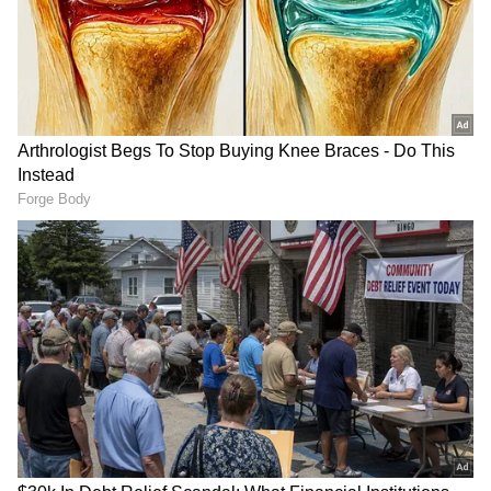
ಏಷ್ಯಾನೆಟ್ ಸುವರ್ಣ ನ್ಯೂಸ್‌ ಫಾಲೋ ಮಾಡಿ.
ಸಂಪೂರ್ಣ ಮಾಹಿತಿ ಒಂದೇ ಕ್ಲಿಕ್‌ನಲ್ಲಿ ಲಭ್ಯ. ಏಷ್ಯಾನೆಟ್
ಸುವರ್ಣ ನ್ಯೂಸ್ ಅಧಿಕೃತ ಆ್ಯಪ್ ಡೌನ್‌ಲೋಡ್ ಮಾಡಿ
ಹಾಗು ಎಲ್ಲಾ ಅಪ್‌ಡೇಟ್ ಗಳನ್ನು ಪಡೆಯಿರಿ.
Related Articles
Travel Good News: ಕಲಬುರಗಿ-ಬೆಂಗಳೂರು
ವಿಮಾನಯಾನ ಸೇವೆ ಪುನಾರಂಭ: ನಾಳೆಯಿಂದಲೇ
ಹಾರಲಿವೆ 'ಲೋಹದ ಹಕ್ಕಿಗಳು'!
ಈ 5 ಕಾರಣಕ್ಕಾಗಿ ನಿಮಗೆ 30ವರ್ಷ ಆಗುವ ಮುನ್ನ
Solo Travel ಮಾಡಿ