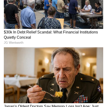
Cooked Rice: ಬೇಯಿಸಿದ ಅನ್ನ ಎಷ್ಟು ದಿನ
ಫ್ರಿಡ್ಜ್‌ನಲ್ಲಿಟ್ಟು ಬಳಸಬಹುದು?
Coconut Rice Recipe: ಒಮ್ಮೆ ತಿಂದ್ರೆ ಮತ್ತೆ ಮತ್ತೆ
ಕೇಳ್ತಾರೆ, ಐದೇ ನಿಮಿಷದಲ್ಲಿ ಮಾಡಿ ತೆಂಗಿನಕಾಯಿ ಅನ್ನ
ಬೆಕ್ಕು ಬೇಡ, ಬೋನು ಬೇಡ..
ದೋಸೆ ಮಾಡೋಕೆ ಆಸೆಯಾದ್ರೂ
ಇದೊಂದು ಟ್ರಿಕ್‌ ಇದ್ರೆ ಸಾಕು..
ಸೀಯುತ್ತೆ, ಅಂಟಿಕೊಳ್ಳುತ್ತೆ
ಮನೆ ಹತ್ರ ಇಲಿ ಸುಳಿಯೋದೂ
ಅನ್ನೋ ಚಿಂತೆನಾ.. ಈ ತವಾ
ಇಲ್ಲ
ತಗೊಂಡ್ರೆ ದಿನಾ ಮಾಡ್ತೀರಿ
ಫ್ರಿಡ್ಜ್‌ನಲ್ಲಿ ಹಳೆಯ ಹಾಲು
Natural ingredients for Sink