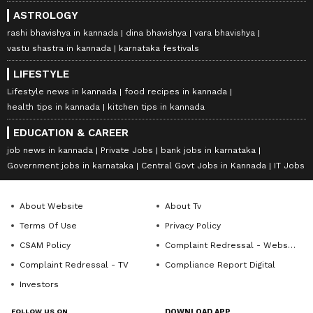
ASTROLOGY
rashi bhavishya in kannada
dina bhavishya
vara bhavishya
vastu shastra in kannada
karnataka festivals
LIFESTYLE
Lifestyle news in kannada
food recipes in kannada
health tips in kannada
kitchen tips in kannada
EDUCATION & CAREER
job news in kannada
Private Jobs
bank jobs in karnataka
Government jobs in karnataka
Central Govt Jobs in Kannada
IT Jobs
About Website
About Tv
Terms Of Use
Privacy Policy
CSAM Policy
Complaint Redressal - Website
Complaint Redressal - TV
Compliance Report Digital
Investors
FOLLOW US ON
DOWNLOAD APP