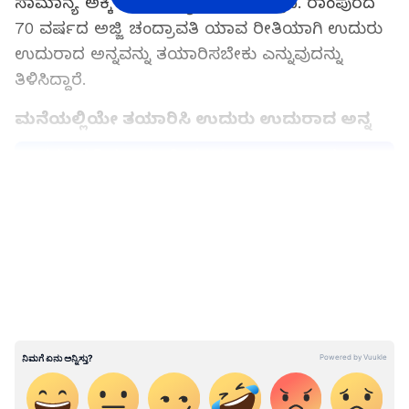
ಸಾಮಾನ್ಯ ಅಕ್ಕಿ ಕೂಡ ಅತ್ಯುತ್ತಮವಾಗಿರುತ್ತದೆ. ರಾಂಪುರದ
70 ವರ್ಷದ ಅಜ್ಜಿ ಚಂದ್ರಾವತಿ ಯಾವ ರೀತಿಯಾಗಿ ಉದುರು
ಉದುರಾದ ಅನ್ನವನ್ನು ತಯಾರಿಸಬೇಕು ಎನ್ನುವುದನ್ನು
ತಿಳಿಸಿದ್ದಾರೆ.
ಮನೆಯಲ್ಲಿಯೇ ತಯಾರಿಸಿ ಉದುರು ಉದುರಾದ ಅನ್ನ
ಸಮಗ್ರ ಸುದ್ದಿ ಮೂಲವನ್ನಾಗಿ asianet suvarna news ಅನ್ನು
ಆಯ್ಕೆ ಮಾಡಿಕೊಳ್ಳಿ
LATEST VIDEOS
ಪಿಷ್ಟವನ್ನು ತೆಗೆದುಹಾಕುವುದು ಬಹಳ ಮುಖ್ಯ.
ಅನ್ನ ಬೇಯಿಸಲು ಎಂದಿಗೂ ಆತುರಪಡಬಾರದು ಎಂದು ಅಜ್ಜಿ
ಚಂದ್ರಾವತಿ ವಿವರಿಸುತ್ತಾರೆ. ಮೊದಲು ಅಕ್ಕಿಯನ್ನು ಕನಿಷ್ಠ
ಮೂರರಿಂದ ನಾಲ್ಕು ಬಾರಿ ಶುದ್ಧ ನೀರಿನಿಂದ ತೊಳೆಯುವುದು
ಅತ್ಯಗತ್ಯ. ತೊಳೆದ ಅಕ್ಕಿಯನ್ನು ಬೇಯಿಸಿದ ನಂತರ ಜಿಗುಟಾದ
ಸ್ಟಾರ್ಚ್ ಹೊರ ಬರೋದಿಲ್ಲ. ತೊಳೆದು ಅಕ್ಕಿಯ ನೀರು
ಸ್ಪಷ್ಟವಾದಾಗ, ಅಕ್ಕಿ ಬೇಯಿಸಲು ಸಿದ್ಧವಾಗುತ್ತದೆ.