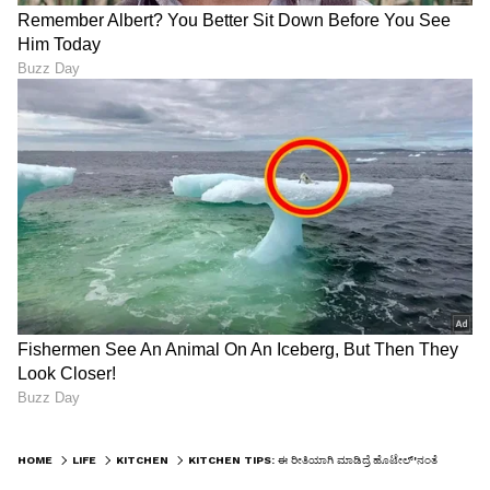
HOME
LIFE
KITCHEN
KITCHEN TIPS: ಈ ರೀತಿಯಾಗಿ ಮಾಡಿದ್ರೆ ಹೊಟೇಲ್'ನಂತೆ ಉದುರು ಉದುರಾದ ಅನ್ನ ರೆಡಿ