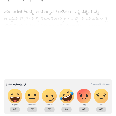
ಸುಧಾರಣೆಗಳನ್ನು ಅನುಷ್ಠಾನಗೊಳಿಸಲು, ವ್ಯವಸ್ಥೆಯನ್ನು
ಉತ್ತಮ ರೀತಿಯಲ್ಲಿ ಕೊಂಡೊಯ್ಯಲು ಒಳ್ಳೆಯ ಮಾರ್ಗದಲ್ಲಿ
ಹೆಜ್ಜೆಯಿಡುವ ಕೆಲಸವನ್ನು ಒಟ್ಟಾಗಿ ಮಾಡಬೇಕು ಎಂದರು.
ನಾಡು, ದೇಶ, ವ್ಯಕ್ತಿಗಳನ್ನು ಸದೃಢ ಮಾಡುವ ಹಿನ್ನೆಲೆಯಲ್ಲಿ
LATEST VIDEOS
ಉತ್ತಮವಾದ ಭವಿಷ್ಯವನ್ನು ರೂಪಿಸುವ ದೃಷ್ಟಿಯಿಂದ ಎಲ್ಲರ
ಶ್ರಮಕ್ಕೆ ಪ್ರತಿಫಲ ಸಿಗಬೇಕು. ಉತ್ತಮ ಜ್ಞಾನಿಗಳು ಆಗಬೇಕು,
ಸಾಧಕರು ಆಗಬೇಕು, ಉತ್ತಮ ಕೌಶಲ್ಯಗಳನ್ನು ಪಡೆಯಬೇಕು.
ಇದೆಲ್ಲ ಆಗಬೇಕು ಎಂದರೇ ಒಂದು ಒಳ್ಳೆಯ
ವ್ಯವಸ್ಥೆಯಾಗಬೇಕು. ಈ ನಿಟ್ಟಿನಲ್ಲಿ ಮಾಡಲಾಗುವ
ಸುಧಾರಣೆಗಳು ಪರಿಣಾಮಕಾರಿಯಾಗಿ ಅನುಷ್ಠಾನವಾಗಬೇಕು.
ಇದಕ್ಕಾಗಿ ಜವಾಬ್ದಾರಿ ಸ್ಥಾನದಲ್ಲಿ ಇರುವ ಎಲ್ಲರ ಯೋಚನೆಗಳು
ಒಂದೇ ಆಗಿರಬೇಕು ಎಂದು ಕಿವಿಮಾತು ಹೇಳಿದರು.
ABOUT THE AUTHOR
ಸಿದ್ರಾಮುಲ್ಲಾಖಾನ್‌ ಅಂತ ಹೆಸರು ಬದಲಿಸಿ: ಸಚಿವ
Govindaraj S