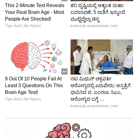
ನಮ್ಮ ಜವಾಬ್ದಾರಿಯಲ್ಲಿ ಮತ್ತು ಅಧಿಕಾರದಲ್ಲಿ ಏನು
ಮಾಡಬೇಕೋ ಅದನ್ನು ಮಾಡುತ್ತೇವೆ. ರಾಷ್ಟ್ರೀಯ ಶಿಕ್ಷಣ
ನೀತಿಯ ಆದೇಶದಂತೆ ಇನ್ನಷ್ಟುಸುಧಾರಣೆಗಳನ್ನು ತರಲು
ಮುಂದಿನ ದಿನಗಳಲ್ಲಿ ಎಲ್ಲ ತಜ್ಞರೊಂದಿಗೆ ಸಮಾಲೋಚನೆ
ಮಾಡಲಾಗುವುದು. ಈಗಾಗಲೇ 15 ಹೊಸ ವಿವಿಗಳನ್ನು
ಸ್ಥಾಪಿಸಲಾಗಿದ್ದು, ಕಾರ್ಯಾರಂಭ ಮಾಡಬೇಕಿದೆ. ಅಗತ್ಯವಿದ್ದರೆ
ಇನ್ನಷ್ಟುವಿವಿಗಳ ಸ್ಥಾಪನೆಗೂ ಕ್ರಮ ವಹಿಸಲಾಗುವುದು.
- ಡಾ.ಸಿ.ಎನ್‌. ಅಶ್ವತ್ಥನಾರಾಯಣ್‌, ಉನ್ನತ ಶಿಕ್ಷಣ ಸಚಿವ