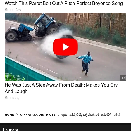
HOME
KARNATAKA DISTRICTS
ಸ್ವಾರ್ಥ, ಪ್ರತಿಷ್ಠೆ ಬಿಟ್ಟು ಒಳ್ಳೆ ಮಾರ್ಗದಲ್ಲಿ ಅನುಸರಿಸಿ: ಸಚಿವ ಅಶ್ವತ್ಥನಾರಾಯಣ್‌
NEWS