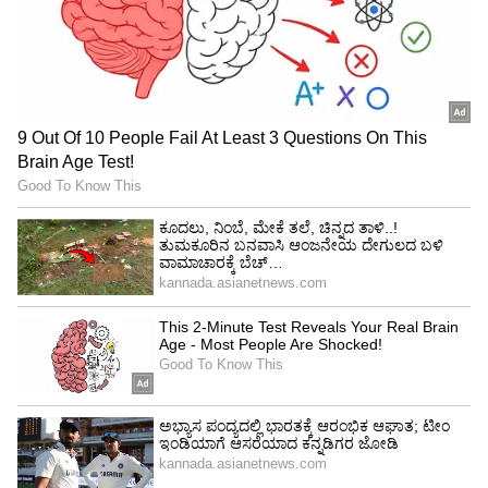
ಜಾಗತಿಕ ಮಟ್ಟದಲ್ಲಿ ಗುರುತಿಸಿಕೊಳ್ಳಬೇಕು:
ಸುತ್ತೂರು
ಮಠದ ಶ್ರೀ ಶಿವರಾತ್ರಿ ದೇಶಿಕೇಂದ್ರ ಸ್ವಾಮೀಜಿ ಸಾನ್ನಿಧ್ಯ ವಹಿಸಿ
ಮಾತನಾಡಿ, ಉತ್ತಮ ಆಡಳಿತ ವ್ಯವಸ್ಥೆಯಿಂದ ಗುಡ್‌
ಗವರ್ನೆನ್ಸ್‌ ಆಗುತ್ತದೆ. ಇಂತಹ ಗುಡ್‌ ಗವರ್ನೆನ್ಸ್‌ಗೆ ನಮ್ಮ
ನಾಲ್ವಡಿ ಕೃಷ್ಣರಾಜ ಒಡೆಯರ್‌ಗಿಂತ ಉದಾಹರಣೆ ಬೇಕಿಲ್ಲ.
ಪ್ರಜ್ಞಾಪ್ರಭುತ್ವಕ್ಕೆ ನೀರೆರೆದವರೇ ಅವರು.
ವಿಶ್ವವಿದ್ಯಾನಿಲಯಗಳು ಹೆಚ್ಚಾದಂತೆ ಅವುಗಳ
ಗುಣಮಟ್ಟಮತ್ತು ಅಭಿವೃದ್ಧಿಯೂ ಹೆಚ್ಚಾಗಬೇಕು. ತಮ್ಮ
ಸ್ಥಾನಮಾನಗಳನ್ನು ಕಾಪಾಡಿಕೊಂಡು, ಜಾಗತಿಕ ಮಟ್ಟದಲ್ಲಿ
ಗುರುತಿಸಿಕೊಳ್ಳಬೇಕು ಎಂದರು.
ಶಾಸಕ ಎಲ್‌. ನಾಗೇಂದ್ರ, ಚಾಣಕ್ಯ ವಿವಿ ಕುಲಪತಿ ಪ್ರೊ.
ಯಶವಂತ ಡೋಂಗ್ರೆ, ವಿಶ್ರಾಂತ ಕುಲಪತಿ ಪ್ರೊ.ಎಸ್‌.ಎನ್‌.