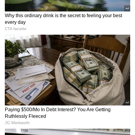
DOWNLOAD APP
ಹೊಣೆಗಾರಿಕೆ, ಪಾರದರ್ಶಕತೆ, ದಕ್ಷತೆ ಮಾತನಾಡಿದರೆ ಮಾತ್ರ