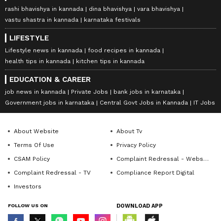
rashi bhavishya in kannada
dina bhavishya
vara bhavishya
vastu shastra in kannada
karnataka festivals
LIFESTYLE
Lifestyle news in kannada
food recipes in kannada
health tips in kannada
kitchen tips in kannada
EDUCATION & CAREER
job news in kannada
Private Jobs
bank jobs in karnataka
Government jobs in karnataka
Central Govt Jobs in Kannada
IT Jobs
About Website
About Tv
Terms Of Use
Privacy Policy
CSAM Policy
Complaint Redressal - Website
Complaint Redressal - TV
Compliance Report Digital
Investors
FOLLOW US ON
DOWNLOAD APP