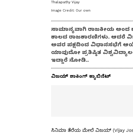
Thalapathy Vijay
Image Credit:
Our own
ಸಾಮಾನ್ಯವಾಗಿ ರಾಜಕೀಯ ಅಂದ ಕ
ಕಾಲದ ರಾಜಕಾರಣಿಗಳು. ಆದರೆ ವಿಜ
ಅವರ ಪಕ್ಷದಿಂದ ವಿಧಾನಸಭೆಗೆ ಆಯ
ಯಾವುದೋ ಪ್ರತಿಷ್ಠಿತ ವಿಶ್ವವಿದ್
ಇದ್ದಾರೆ ನೋಡಿ..
ವಿಜಯ್ ಶಾಕಿಂಗ್ ಕ್ಯಾಬಿನೆಟ್‌
ಸಿನಿಮಾ ತೆರೆಯ ಮೇಲೆ ವಿಜಯ್ (Vijay Josep