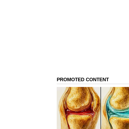
ಸಿನಿಮಾ ಸ್ಟೈಲ್ ಎಂಟ್ರಿ, ಕಾರ್ಪ
ಶಾಲಾ ಕೊಠಡಿಗಳು, ಕೋರ್ಟ್ ಹಾಲ್‌ಗಳು, ಆಸ
ನವ ಪೀಳಿಗೆಯ ನಾಯಕರು ರಾಜಕೀಯಕ್ಕೆ ಹೊಸ
ಮಾಸ್ ಮಾಸ್ಟರ್ ಪ್ಲಾನ್" ಎಂದು ಕರೆಯುತ್ತಿ
ತಜ್ಞತೆ (Expertise) ಮತ್ತು ಸ್ಪಷ್ಟ ದೃಷ
ಸೀಕ್ರೆಟ್ ಎಂಬುದು ಸ್ಪಷ್ಟವಾಗುತ್ತಿದೆ.
ರಾಜಕೀಯ ಅಂದರೆ ಕೇವಲ ಅಧಿಕಾರದ ದಾಹವಲ್
ಕಂಡುಕೊಳ್ಳುವ ವೇದಿಕೆ ಎಂದು ವಿಜಯ್ ಸಾಬೀ
ಮಿಂಚಿದ್ದ ವಿಜಯ್, ಈಗ ಈ ಹೈ-ಟೆಕ್ ತಂ
ಸೃಷ್ಟಿಸಲು ಸಜ್ಜಾಗಿದ್ದಾರೆ. ಸಿನಿಮಾ ಪ್ರೇಮ
ಒಂದೇ ಮಾತು - "ಪಿಕ್ಚರ್ ಈಗಷ್ಟೇ ಶುರುವಾಗಿ