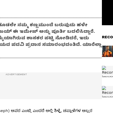
ೂಡಲೇ ನಮ್ಮ ಕಣ್ಣಮುಂದೆ ಬರುವುದು ಹಳೇ
ಯ್ ಈ ಇಮೇಜ್ ಅನ್ನು ಪೂರ್ತಿ ಬದಲಿಸಿದ್ದಾರೆ.
RECO
್ಕೆಯಾಗಿರುವ ಶಾಸಕರ ಪಟ್ಟಿ ನೋಡಿದರೆ, ಇದು
ಯಾಲಯದ ಪದವಿ ಪ್ರದಾನ ಸಮಾರಂಭದಂತಿದೆ. ಯಾರೆಲ್ಲಾ
h) ಅವರ ಎಂಟ್ರಿ ಎಂದರೆ ಅಲ್ಲಿ ಶಿಳ್ಳೆ, ಚಪ್ಪಾಳೆಗಳ ಅಬ್ಬರ