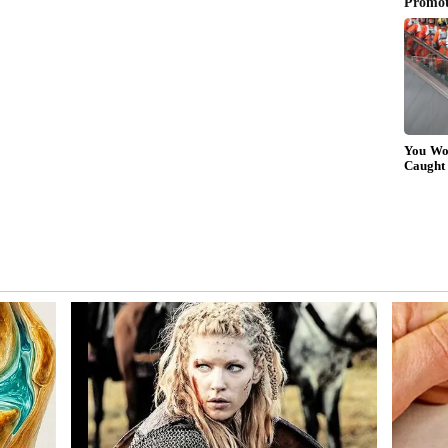
ೊರೇಟ್ ಸ್ಟೈಲ್ ಆಡಳಿತ!
್ಪತ್ರೆಗಳು ಮತ್ತು ಇಂಜಿನಿಯರಿಂಗ್ ಕ್ಯಾಂಪಸ್‌ಗಳಿಂದ ಬಂದ ಈ
 ಕಳೆ ತಂದಿದ್ದಾರೆ. ಅಭಿಮಾನಿಗಳು ಇದನ್ನು "ದಳಪತಿಯ
ದ್ದಾರೆ. ಕೇವಲ ಅಧಿಕಾರ ಹಿಡಿಯುವುದಷ್ಟೇ ಗುರಿಯಲ್ಲ, ಬದಲಾಗಿ
್ಟಿಕೋನದ (Vision) ಮೂಲಕ ಆಡಳಿತ ನಡೆಸುವುದೇ ಈ ಪಕ್ಷದ ಅಸಲಿ
ಲ, ಅದು ಆಧುನಿಕ ಸಮಸ್ಯೆಗಳಿಗೆ ಆಧುನಿಕ ಪರಿಹಾರಗಳನ್ನು
ತುಪಡಿಸುತ್ತಿದ್ದಾರೆ. ಸಿನಿಮಾ ತೆರೆಯ ಮೇಲೆ 'ದಳಪತಿ'ಯಾಗಿ
ಡದ ಮೂಲಕ ತಮಿಳುನಾಡು ವಿಧಾನಸಭೆಯಲ್ಲಿ ಹೊಸ ಇತಿಹಾಸ
ಿಗಳು ಮತ್ತು ರಾಜಕೀಯ ವಿಶ್ಲೇಷಕರು ಈಗ ಒಟ್ಟಾಗಿ ಹೇಳುತ್ತಿರುವುದು
ದೆ!"