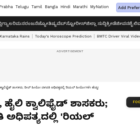
Prabha
Telugu
Tamil
Bangla
Hindi
Marathi
MyNation
Add Prefer
ದಿ
ಗ್ಯಾಲರಿ
ಮನರಂಜನೆ
ಜ್ಯೋತಿಷ್ಯ
ವೆಬ್‌ಸ್ಟೋರೀಸ್
ಜಿಲ್ಲಾ ಸುದ್ದಿ
ಕ್ರೀಡೆ
ಜೀವನಶೈಲಿ
ವ
Karnataka Rains
Today's Horoscope Prediction
BMTC Driver Viral Vide
ಕ್ವಾಲಿಫೈಡ್ ಶಾಸಕರು; ರೀಲ್ ಹೀರೋ ದಳಪತಿ ಅಧಿಪತ್ಯದಲ್ಲಿ 'ರಿಯಲ್ ಹೀರೋ'ಗಳೇ ಹೆಚ್ಚು!
ಹೈಲಿ ಕ್ವಾಲಿಫೈಡ್ ಶಾಸಕರು;
FOO
ಅಧಿಪತ್ಯದಲ್ಲಿ 'ರಿಯಲ್