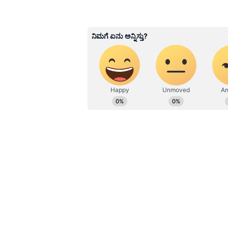
Shriram Bhat
SB
ಏಷ್ಯಾನೆಟ್ ಸುವರ್ಣನ್ಯೂಸ್.ಕಾಮ್‌ನಲ್ಲ
ಹೆಚ್ಚಿನ ಗಮನ ನೀಡುತ್ತಿದ್ದೇನೆ. ಇಂಡಿಯ
ವೆಬ್‌ನಲ್ಲಿ ಕೆಲಸ ಮಾಡಿದ ಅನುಭವವಿದೆ.
ಮಾಧ್ಯಮವಲ್ಲದೇ ಮನರಂಜನಾ ಮಾಧ್ಯಮದಲ್ಲ
ಕರ್ನಾಟಕ ವಿಶ್ವವಿದ್ಯಾಲಯ, ಧಾರವಾಡದಿಂ
ಆದ್ಯತೆ, ಮಾನವೀಯತೆಗೆ ಮೊದಲ ಪ್ರಾಶಸ್ತ
Related Articles
ತುಂಬಾ ಪ್ರೀತಿಸುತ್ತೇನೆ, ಅ
ಕ್ರಶ್ ಎಂದ 'ಸೀತೆ' ಸಾಯಿ ಪ
ಕೊನೆಗೂ ಗುಟ್ಟು ರಟ್ಟಾಯ್ತು
ಅಂಕಿಸಂಖ್ಯೆಗಳಲ್ಲಿದೆ ಅಸಲಿ ಮ್ಯಾ