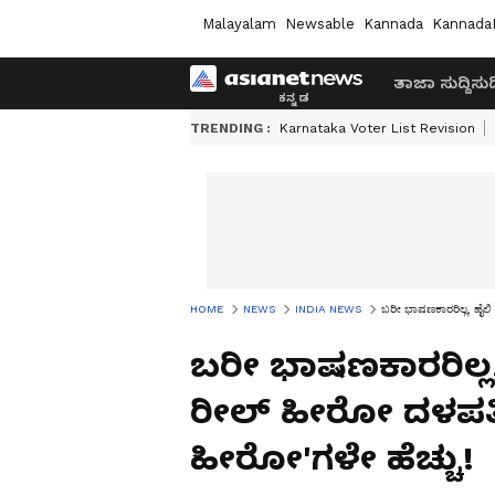
Malayalam
Newsable
Kannada
Kannada
ತಾಜಾ ಸುದ್ದಿ
ಸುದ್
TRENDING :
Karnataka Voter List Revision
HOME
NEWS
INDIA NEWS
ಬರೀ ಭಾಷಣಕಾರರಿಲ್ಲ, ಹೈಲಿ 
ಬರೀ ಭಾಷಣಕಾರರಿಲ್ಲ, 
ರೀಲ್ ಹೀರೋ ದಳಪತಿ 
ಹೀರೋ'ಗಳೇ ಹೆಚ್ಚು!