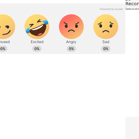
ನ್ನಡಪ್ರಭ ಕನ್ನಡ ಪತ್ರಿಕೋದ್ಯಮದಲ್ಲಿಯೇ ವಿಶೇಷ ಛಾಪು
ವಿದೇಶ, ವಾಣಿಜ್ಯ, ಕ್ರೀಡೆ, ಮನೋರಂಜನೆ ಸೇರಿ ವೈವಿಧ್ಯಮಯ ಸುದ್ದಿಗಳ
ಡಿಗರ ಅಸ್ಮಿತೆಯ ಸಂಕೇತ. ಸದಾ ಕರುನಾಡು, ನುಡಿ, ಸಂಸ್ಕೃತಿ ಪರ ಧ್ವನಿ
ಪ್ರಕಟಗೊಳ್ಳುವ ಸುದ್ದಿಗಳು ಸುವರ್ಣ ನ್ಯೂಸ್ ವೆಬ್‌ಸೈಟಲ್ಲೂ ಲಭ್ಯ.
 ಈ ಬಾರಿ
ರಾಮಮಂದಿರ ಸಿಬ್ಬಂದಿ ಆಸ್ತಿಯಲ್ಲಿ
ೆದ
ಎಷ್ಟು ಹೆಚ್ಚಳ? ಬೆಚ್ಚಿಬೀಳಿಸುವ ಅಂಕಿ
ಅಂಶ ಬಹಿರಂಗ
 ಚುರಾಯಿ ಭಗವಾನ್ ರಾಮ್ ಕಿ ಪೈ’ (ಕಳ್ಳರು ಭಗವಾನ್ ರಾಮನ
) ಎಂದು ಹೇಳಿದ ಯಾದವ್, ‘ದೊಡ್ಡ ಮೀನುಗಳನ್ನು’