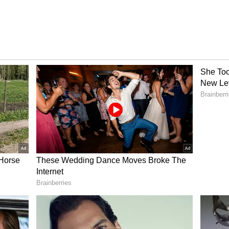
ಯ ಜೊತೆ ಆಟವಾಡಿದವರ ಸುಮ್ಮನೆ ಬಿಡೋದಿಲ್ಲ: ದೇಣಿಗೆ
ಎಚ್ಚರಿಕೆ