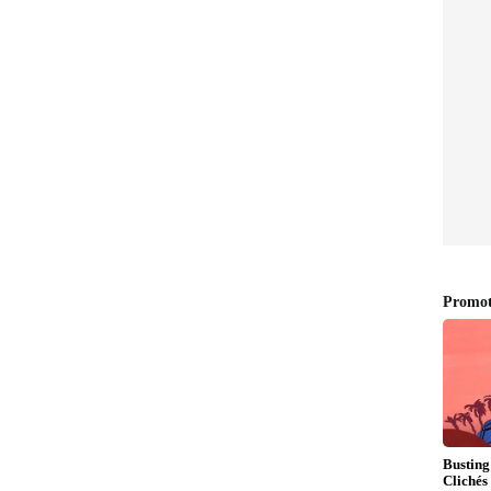
’ ಮಾತ್ರ ಪ್ರಕರಣದಲ್ಲಿ ಬಂಧಿಸಲಾಗುತ್ತಿದೆ’ ಎಂದು ಆರೋಪಿಸಿದರು.
ಗೆಗಳ ಮೇಲಿದೆ. ಅವರ ಸರ್ಕಾರದ ಅಡಿಯಲ್ಲಿ ಪ್ರತಿಯೊಂದು
ವಾದ ಸನಾತನಿಗಳು ಬಿಜೆಪಿಗೆ ಮತ ಹಾಕಬಾರದು ಅಥವಾ ಪಕ್ಷದಿಂದ
ೆ ಬಿಜೆಪಿ ಭಗವಾನ್ ರಾಮನಿಗೆ ದ್ರೋಹ ಮಾಡಿದೆ’ ಎಂದು
ತಿಯಲ್ಲಿ ಎಷ್ಟು ಹೆಚ್ಚಳ? ಬೆಚ್ಚಿಬೀಳಿಸುವ ಅಂಕಿ ಅಂಶ
ಂದರೆ ಜನರಿಗೆ ಈಗ ‘ಸಿಸಿ’ ಎಂದರೆ ಚಂದಾ ಚೋರಿ (ದೇಣಿಗೆ ಕಳ್ಳತನ)
ಿದರು.