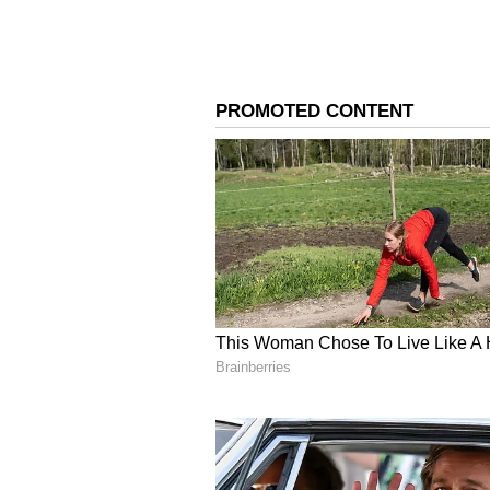
ಇದನ್ನೂ ಓದಿ:
ಸನಾತನ ಧರ್ಮದ ನಂಬಿಕೆ
ಹಗರಣದ ಬೆನ್ನಲ್ಲೇ ಯೋಗಿ ಆದಿತ್ಯನಾಥ್‌ 