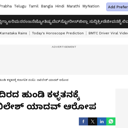
Prabha
Telugu
Tamil
Bangla
Hindi
Marathi
MyNation
Add Prefer
ದಿ
ಗ್ಯಾಲರಿ
ಮನರಂಜನೆ
ಜ್ಯೋತಿಷ್ಯ
ವೆಬ್‌ಸ್ಟೋರೀಸ್
ಜಿಲ್ಲಾ ಸುದ್ದಿ
ಕ್ರೀಡೆ
ಜೀವನಶೈಲಿ
ವ
Karnataka Rains
Today's Horoscope Prediction
BMTC Driver Viral Vide
ಂಡಿ ಕಳ್ಳತನಕ್ಕೆ ಕರ್ನಾಟಕ ನಂಟು: ಅಖಿಲೇಶ್ ಯಾದವ್ ಆರೋಪ
ದ ಹುಂಡಿ ಕಳ್ಳತನಕ್ಕೆ
ಅಖಿಲೇಶ್ ಯಾದವ್ ಆರೋಪ