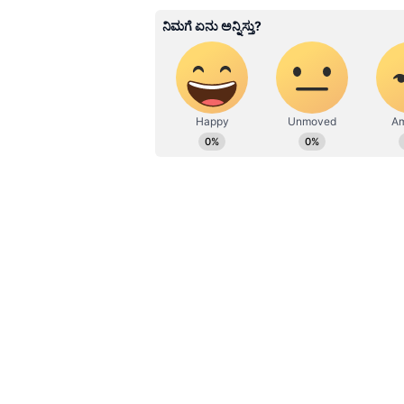
KN
1967ರ ನವೆಂಬರ್ 4ರಂದು ಆರಂಭವಾದ ಕ
ಮೂಡಿಸಿದ ಕನ್ನಡ ದಿನ ಪತ್ರಿಕೆ. ದೇಶ, 
ಹೂರಣ ಹೊತ್ತು ತರುವ ಕನ್ನಡಪ್ರಭ, ಕನ್ನ
ಎತ್ತುವ ಕನ್ನಡಪ್ರಭ ದಿನ ಪತ್ರಿಕೆಯಲ್ಲಿ 
Related Articles
2021ರಲ್ಲಿ ರಾಮ ಮಂದಿರ,
ಕರ್ತವ್ಯಪಥದಲ್ಲಿ ಗಮನಸೆಳ
ಗಣೇಶೋತ್ಸವ!
‘ಚೋರ್-ಚೋರ್ ಸೌತೆಲೇ ಭಾಯಿ, ಜಿನ್ಹೋನೆ
ಕಾಣಿಕೆಗಳನ್ನು ಸಹ ಕದ್ದ ಮಲಸಹೋದರರಂತೆ