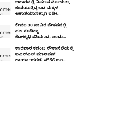
ಆಕಾಶದಲ್ಲಿ ವಿಮಾನ ನೋಡುತ್ತಾ
ಕುಣಿಯುತ್ತಿದ್ದ ಬಡ ಮಕ್ಕಳ
ಆಕಾಶಯಾನಕ್ಕಾಗಿ ಇಡೀ
ವಿಮಾನವನ್ನೇ ಬುಕ್ ಮಾಡಿದ
ಭಟ್ಟರ ಹುಡುಗಿ!
ಕೇವಲ 30 ಸಾವಿರ ವೇತನದಲ್ಲಿ
ಹಣ ಕೂಡಿಟ್ಟು
ಕೋಟ್ಯಧಿಪತಿಯಾದ, ಇಂದು
ತಿಂಗಳಿಗೆ ಮ್ಯೂಚುವಲ್ ಫಂಡ್
ಹೂಡಿಕೆಯೇ 52 ಲಕ್ಷ ರೂ!
ಕಾರವಾರ ಕದಂಬ ನೌಕಾನೆಲೆಯಲ್ಲಿ
ಐಎನ್‌ಎಸ್ ಮಾಲವನ್‌
ಕಾರ್ಯಾಚರಣೆ: ನೌಕೆಗೆ ಬಲ
ತುಂಬಿದ AM/NS ಇಂಡಿಯಾ
ಉಕ್ಕು!