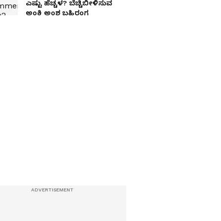
ಎಷ್ಟು ಹೆಚ್ಚಳ? ಬೆಚ್ಚಿಬೀಳಿಸುವ
ಅಂಕಿ ಅಂಶ ಬಹಿರಂಗ