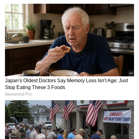
ಸ್ಲೀಪರ್ ಟಿಕೆಟ್ ಇಟ್ಟುಕೊಂಡು ನೇರವಾಗಿ AC ಕೋಚ್‌ನಲ್ಲಿ
ಕುಳಿತುಕೊಳ್ಳುವುದು ನಿಯಮಬಾಹಿರ. ಒಂದು ವೇಳೆ TTE
ನಿಮಗೆ AC ಸೀಟ್ ನೀಡಿದರೆ, ಪ್ರಯಾಣಿಕರು ಸ್ಲೀಪರ್ ಮತ್ತು
AC ಟಿಕೆಟ್ ದರದ ನಡುವಿನ ವ್ಯತ್ಯಾಸವನ್ನು ಪಾವತಿಸಬೇಕು.
ಹೆಚ್ಚುವರಿ ಶುಲ್ಕ ಪಾವತಿಸದೆ AC ಕೋಚ್‌ನಲ್ಲಿ
ಪ್ರಯಾಣಿಸಿದರೆ ದಂಡ ವಿಧಿಸಬಹುದು.
ರೈಲ್ವೆಯ 'ಆಟೋ ಅಪ್‌ಗ್ರೇಡ್' ಸೌಲಭ್ಯವೂ ಇದೆ
RECOMMENDED STORIES