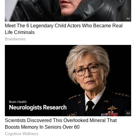
DOWNLOAD APP
ಕರ್ನಾಟಕ, ಭಾರತ (
India News
) ಮತ್ತು ಜಗತ್ತಿನ
ಕ್ಷಣಕ್ಷಣದ ಕನ್ನಡ ಸುದ್ದಿ (
Kannada News
)
ಅಪ್ಡೇಟ್‌ಗಳಿಗಾಗಿ ಏಷ್ಯಾನೆಟ್ ಸುವರ್ಣ ನ್ಯೂಸ್‌ ಫಾಲೋ
ಮಾಡಿ. ಬ್ರೇಕಿಂಗ್ ಸುದ್ದಿ (
Latest Kannada News
),
ವಿಶೇಷ ವರದಿಗಳು ಮತ್ತು ನೇರ ಪ್ರಸಾರಗಳೊಂದಿಗೆ
(
kannada news live
) ಸಂಪೂರ್ಣ ಮಾಹಿತಿ ಒಂದೇ
ಕ್ಲಿಕ್‌ನಲ್ಲಿ ಲಭ್ಯ. ಏಷ್ಯಾನೆಟ್ ಸುವರ್ಣ ನ್ಯೂಸ್ ಅಧಿಕೃತ
ಆ್ಯಪ್ ಡೌನ್‌ಲೋಡ್ ಮಾಡಿ ಹಾಗು ಎಲ್ಲಾ ಅಪ್‌ಡೇಟ್
ದರ ವ್ಯತ್ಯಾಸವನ್ನು ಪಾವತಿಸುವುದು ಕಡ್ಡಾಯ
ಗಳನ್ನು ಪಡೆಯಿರಿ