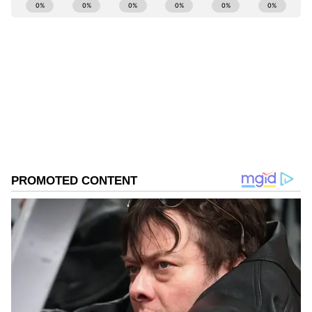
ABOUT THE AUTHOR
Govindaraj S
GS
ಏಷ್ಯಾನೆಟ್ ಸುವರ್ಣ ಡಿಜಿಟಲ್ ಕನ್ನಡ ವಿಭಾಗದಲ್ಲಿ ಉಪ ಸಂಪಾದಕ.
ಕಳೆದ 8 ವರ್ಷಗಳಿಂದ ಮಾಧ್ಯಮ ಪ್ರಪಂಚದಲ್ಲಿದ್ದೇನೆ. ಹುಟ್ಟಿ
ಬೆಳೆದಿದ್ದು ಬೆಂಗಳೂರಿನಲ್ಲಿ. ಸ್ನಾತಕೋತ್ತರ ಪದವಿಯನ್ನು ಬೆಂಗಳೂರು
ವಿಶ್ವವಿದ್ಯಾಲಯದಿಂದ ಪಡೆದಿದ್ದೇನೆ. ದೂರದರ್ಶನದಲ್ಲಿ ಇಂಟರ್ನ್‌ಶಿಪ್
ಭಾರತೀಯ ರೈಲ್ವೆ
ನಿರ್ವಹಣೆ. ಪ್ರಜಾವಾಣಿ ಮತ್ತು ಉದಯವಾಣಿ ಡಿಜಿಟಲ್ ವಿಭಾಗದಲ್ಲಿ
ರೈಲು
ಭಾರತ ಸುದ್ದಿ
ಸುದ್ದಿ
ಬರಹಗಾರ ಹಾಗೂ ಕಂಟೆಂಟ್ ಡೆವಲಪರ್ ಆಗಿ ಕೆಲಸ ಮಾಡಿದ್ದೇನೆ.
ಮನರಂಜನೆ ಸುದ್ದಿಗಳ ಬಗ್ಗೆ ತುಂಬಾ ಆಸಕ್ತಿ. ಸಿನಿಮಾ ವೀಕ್ಷಿಸುವುದು,
ಸಂಗೀತ ಕೇಳುವುದು ಮತ್ತು ಕ್ರೀಡೆ ನೆಚ್ಚಿನ ಹವ್ಯಾಸಗಳು.
Related Articles
ಮನೆ ಮುಂದೆಯೇ ಟ್ರೈನ್ ಪಾರ್ಕಿಂಗ್! ದೇಶದಲ್ಲೇ ಸ್ವಂತ
ರೈಲ್ವೆ ಸ್ಟೇಷನ್ ಹೊಂದಿದ್ದ ಏಕೈಕ ವ್ಯಕ್ತಿ ಈತ!
ವಿಶ್ವದಲ್ಲೇ ಮೊದಲು! ಅಸ್ಸಾಂನಲ್ಲಿ ರೈಲ್ವೆ ಹಳಿ ದಾಟಲು
ಕೃತಕ ಸೇತುವೆ ಬಳಸಿದ 'ಹೂಲಾಕ್ ಗಿಬ್ಬನ್'