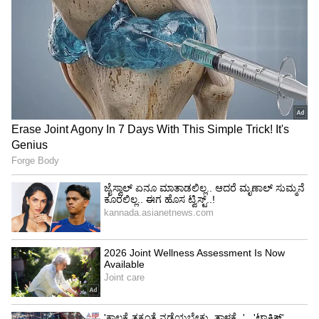
ನಿಯಮ ಮೀರಿದರೆ ಬೀಳುತ್ತೆ ಭಾರಿ ದಂಡ
ಕೆಲವು ಪ್ರಯಾಣಿಕರು ಅನುಮತಿಯಿಲ್ಲದೆ AC ಕೋಚ್‌ಗೆ
ಹೋಗಿ ಕುಳಿತುಕೊಳ್ಳುತ್ತಾರೆ. ಆದರೆ, ಇದು ರೈಲ್ವೆ ನಿಯಮಗಳ
ಉಲ್ಲಂಘನೆಯಾಗಿದೆ. ತಪಾಸಣೆ ವೇಳೆ TTE ಹೆಚ್ಚುವರಿ ಶುಲ್ಕ
ಮತ್ತು ದಂಡ ಎರಡನ್ನೂ ವಸೂಲಿ ಮಾಡಬಹುದು. ಆದ್ದರಿಂದ,
ಯಾವಾಗಲೂ ನಿಯಮಗಳ ಪ್ರಕಾರವೇ ಸೀಟ್ ಅಪ್‌ಗ್ರೇಡ್
ಮಾಡಿಸಿಕೊಳ್ಳಲು ಪ್ರಯತ್ನಿಸಿ.