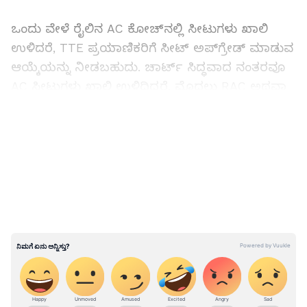
ಒಂದು ವೇಳೆ ರೈಲಿನ AC ಕೋಚ್‌ನಲ್ಲಿ ಸೀಟುಗಳು ಖಾಲಿ
ಉಳಿದರೆ, TTE ಪ್ರಯಾಣಿಕರಿಗೆ ಸೀಟ್ ಅಪ್‌ಗ್ರೇಡ್ ಮಾಡುವ
ಆಯ್ಕೆಯನ್ನು ನೀಡಬಹುದು. ಚಾರ್ಟ್ ಸಿದ್ಧವಾದ ನಂತರವೂ
AC ಸೀಟುಗಳು ಖಾಲಿ ಉಳಿದಿದ್ದರೆ, ಮೊದಲು RAC ಅಥವಾ
ವೇಟಿಂಗ್ ಲಿಸ್ಟ್‌ನಲ್ಲಿರುವ ಪ್ರಯಾಣಿಕರಿಗೆ ಆದ್ಯತೆ
ನೀಡಲಾಗುತ್ತದೆ. ಇದರ ನಂತರವೂ ಸೀಟುಗಳು ಲಭ್ಯವಿದ್ದರೆ,
LATEST VIDEOS
ಸ್ಲೀಪರ್ ಕ್ಲಾಸ್ ಪ್ರಯಾಣಿಕರಿಗೂ AC ಕೋಚ್‌ನಲ್ಲಿ
ಪ್ರಯಾಣಿಸುವ ಅವಕಾಶ ಸಿಗಬಹುದು.